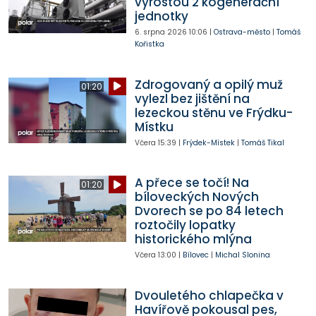
vyrostou 2 kogenerační
jednotky
6. srpna 2026
10:06
|
Ostrava-město
|
Tomáš
Kořistka
Zdrogovaný a opilý muž
01:20
vylezl bez jištění na
lezeckou stěnu ve Frýdku-
Místku
Včera
15:39
|
Frýdek-Místek
|
Tomáš Tikal
A přece se točí! Na
01:20
bíloveckých Nových
Dvorech se po 84 letech
roztočily lopatky
historického mlýna
Včera
13:00
|
Bílovec
|
Michal Slonina
Dvouletého chlapečka v
Havířově pokousal pes,