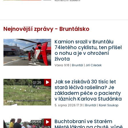
Komerční sdělení
Nejnovější zprávy - Bruntálsko
Kamion srazil v Bruntálu
74letého cyklistu, ten přišel
o nohu a je v ohrožení
života
Včera
9:18
|
Bruntál
|
Jiří Cileček
Jak se získává 30 tisíc let
01:26
stará léčivá rašelina? Je
základem péče o pacienty
v lázních Karlova Studánka
5. srpna 2026
17:31
|
Bruntál
|
Karel Soukop
Buchtobraní ve Starém
05:56
Městě lákalo na chutě, vůně