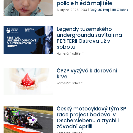
policie hledá majitele
6. srpna 2026
14:33
|
Celý MS kraj
|
Jiří Cileček
Legendy tuzemského
undergroundu zavítají na
PERIFERII Ostrava už v
sobotu
Komerční sdělení
ČPZP vyzývá k darování
krve
Komerční sdělení
Český motocyklový tým SP
race project bodoval v
Oscherslebenu a zrychlil
závodní Aprilii