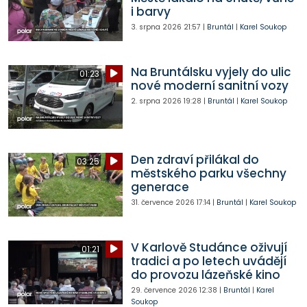
i barvy
3. srpna 2026
21:57
|
Bruntál
|
Karel Soukop
Na Bruntálsku vyjely do ulic
01:23
nové moderní sanitní vozy
2. srpna 2026
19:28
|
Bruntál
|
Karel Soukop
Den zdraví přilákal do
03:25
městského parku všechny
generace
31. července 2026
17:14
|
Bruntál
|
Karel Soukop
V Karlově Studánce oživují
01:21
tradici a po letech uvádějí
do provozu lázeňské kino
29. července 2026
12:38
|
Bruntál
|
Karel
Soukop