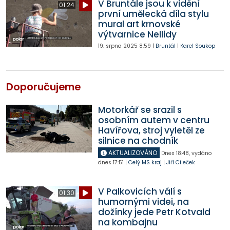
V Bruntále jsou k vidění
01:24
první umělecká díla stylu
mural art krnovské
výtvarnice Nellidy
19. srpna 2025
8:59
|
Bruntál
|
Karel Soukop
Doporučujeme
Motorkář se srazil s
osobním autem v centru
Havířova, stroj vyletěl ze
silnice na chodník
AKTUALIZOVÁNO
Dnes
18:48
,
vydáno
dnes
17:51
|
Celý MS kraj
|
Jiří Cileček
V Palkovicích válí s
01:30
humornými videi, na
dožínky jede Petr Kotvald
na kombajnu