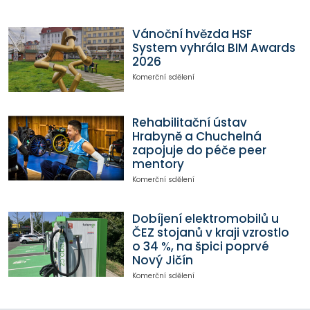
Vánoční hvězda HSF
System vyhrála BIM Awards
2026
Komerční sdělení
Rehabilitační ústav
Hrabyně a Chuchelná
zapojuje do péče peer
mentory
Komerční sdělení
Dobíjení elektromobilů u
ČEZ stojanů v kraji vzrostlo
o 34 %, na špici poprvé
Nový Jičín
Komerční sdělení