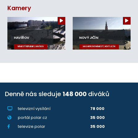
Kamery
HAVÍŘOV
NOVÝ JIČÍN
NÁMĚSTÍ REPUBLIKY, HAVÍŘOV
MASARYKOVO NÁMĚSTÍ, NOVÝ JIČÍN
Denně nás sleduje
148 000
diváků
televizní vysílání
78 000
portál polar.cz
35 000
televize.polar
35 000