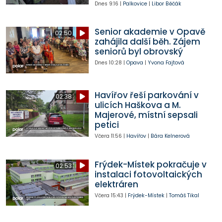
Dnes
9:16
|
Palkovice
|
Libor Běčák
Senior akademie v Opavě
02:50
zahájila další běh. Zájem
seniorů byl obrovský
Dnes
10:28
|
Opava
|
Yvona Fajtová
Havířov řeší parkování v
02:38
ulicích Haškova a M.
Majerové, místní sepsali
petici
Včera
11:56
|
Havířov
|
Bára Kelnerová
Frýdek-Místek pokračuje v
02:53
instalaci fotovoltaických
elektráren
Včera
15:43
|
Frýdek-Místek
|
Tomáš Tikal