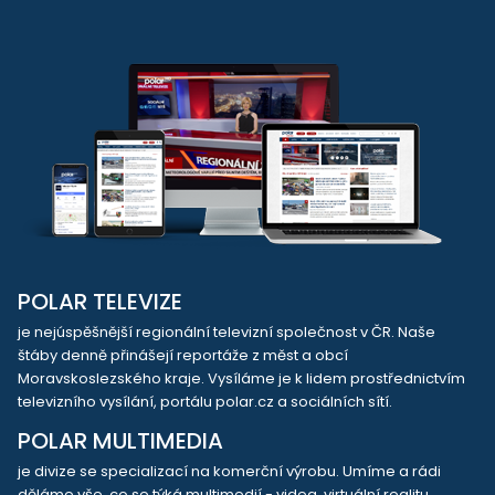
POLAR TELEVIZE
je nejúspěšnější regionální televizní společnost v ČR. Naše
štáby denně přinášejí reportáže z měst a obcí
Moravskoslezského kraje. Vysíláme je k lidem prostřednictvím
televizního vysílání, portálu polar.cz a sociálních sítí.
POLAR MULTIMEDIA
je divize se specializací na komerční výrobu. Umíme a rádi
děláme vše, co se týká multimedií - videa, virtuální realitu,