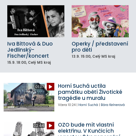
Iva Bittová & Duo
Operky / představení
Jedlinský-
pro děti
Fischer/koncert
13.9.
15:00
, Celý MS kraj
15.9.
18:00
, Celý MS kraj
Horní Suchá uctila
01:37
památku obětí Životické
tragédie u muralu
Včera
10:24
|
Horní Suchá
|
Bára Kelnerová
OZO bude mít vlastní
02:44
elektřinu. V Kunčicích