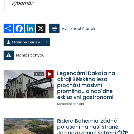
výborná.“
Sdílet
Facebook
LinkedIn
X
Vytisknout článek
Stáhnout video
Nahlásit chybu
Legendární Dakota na
01:32
okraji Bělského lesa
prochází masivní
proměnou a nabídne
exkluzivní gastronomii
Komerční sdělení
Ridera Bohemia: žádné
porušení na naší straně.
Jen nezákonné šetření ČIŽP