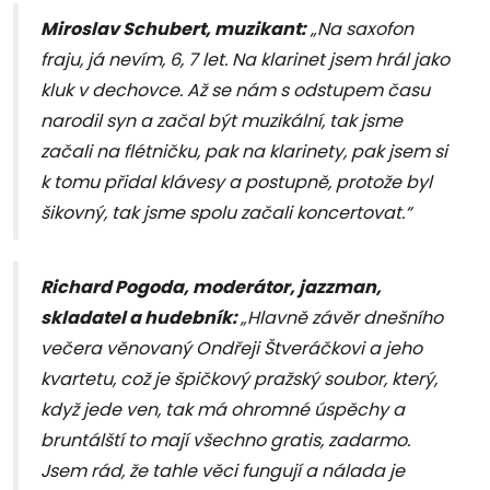
Miroslav Schubert, muzikant:
„Na saxofon
fraju, já nevím, 6, 7 let. Na klarinet jsem hrál jako
kluk v dechovce. Až se nám s odstupem času
narodil syn a začal být muzikální, tak jsme
začali na flétničku, pak na klarinety, pak jsem si
k tomu přidal klávesy a postupně, protože byl
šikovný, tak jsme spolu začali koncertovat.“
Richard Pogoda, moderátor, jazzman,
skladatel a hudebník:
„Hlavně závěr dnešního
večera věnovaný Ondřeji Štveráčkovi a jeho
kvartetu, což je špičkový pražský soubor, který,
když jede ven, tak má ohromné úspěchy a
bruntálští to mají všechno gratis, zadarmo.
Jsem rád, že tahle věci fungují a nálada je