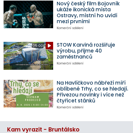
Nový český film Bojovník
ukáže ikonická místa
Ostravy, místní ho uvidí
mezi prvními
Komerční sdělení
STOW Karviná rozšiřuje
05:00
výrobu, přijme 40
zaměstnanců
Komerční sdělení
Na Havlíčkovo nábřeží míří
oblíbené Trhy, co se hledají.
Přivezou novinky i více než
čtyřicet stánků
Komerční sdělení
Kam vyrazit - Bruntálsko