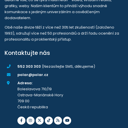
grafiky, weby. Našim klientům to přináší výhodu snadné
komunikace s jediným univerzálním a osvědčeným
dodavatelem.
Obě naše divize těží z více než 30ti let zkušeností (založeno
1993), sdružují více než 50 profesionálů a drží řadu ocenění za
profesionalitu a proklientský přístup.
Kontaktujte nás
552 303 303
(Nezasílejte SMS, děkujeme)
polar@polar.cz
Adresa:
Boleslavova 710/19
Ostrava-Mariánské Hory
709 00
Česká republika