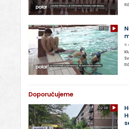
It
an
N
01:20
m
9.
Kl
Sv
It
ta
Doporučujeme
H
02:38
H
s