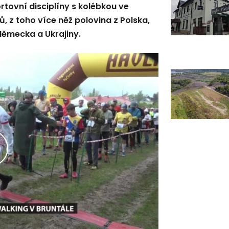
rtovní disciplíny s kolébkou ve
, z toho více něž polovina z Polska,
 Německa a Ukrajiny.
řehrát
ideo