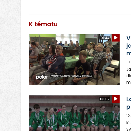
K tématu
V
01:44
j
m
10
Ja
dl
mí
Ne
us
L
03:07
př
p
10
Kl
Sv