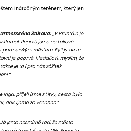
eštěm i náročným terénem, který jen
partnerského Štúrova:
„V Bruntále je
ezklamal. Poprvé jsme na takové
 s partnerským městem. Byli jsme tu
tovní je poprvé. Medailoví, myslím, že
akže je to i pro nás zážitek.
eni.“
e Inga, přijeli jsme z Litvy, cesta byla
per, děkujeme za všechno.“
„Já jsme nesmírně rád, že město
stně mistrovství světa NW. Spoustu