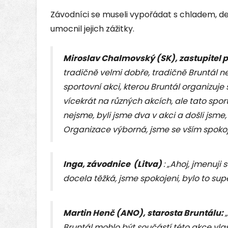
Závodníci se museli vypořádat s chladem, d
umocnil jejich zážitky.
Miroslav Chalmovský (SK), zastupitel 
tradičně velmi dobře, tradičně Bruntál n
sportovní akci, kterou Bruntál organizuje
vícekrát na různých akcích, ale tato spor
nejsme, byli jsme dva v akci a došli jsme, t
Organizace výborná, jsme se vším spokoj
Inga, závodnice (Litva)
: „Ahoj, jmenuji s
docela těžká, jsme spokojeni, bylo to su
Martin Henč (ANO), starosta Bruntálu:
Bruntál mohlo být součástí této akce vla