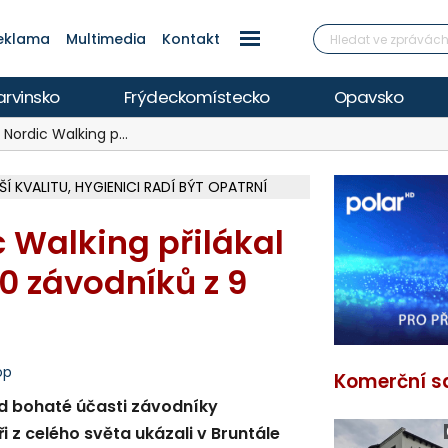
eklama
Multimedia
Kontakt
arvinsko
Frýdeckomístecko
Opavsko
 Nordic Walking p…
Í KVALITU, HYGIENICI RADÍ BÝT OPATRNÍ
V ZAKÁZCE NA OBNOVU HŘIŠŤ PO POVODNI
LKOU REKONSTRUKCI ZA 46,5 MILIONU
KY V PARKU BOŽENY NĚMCOVÉ
V OHROŽENÍ ŽIVOTA, INFO NA POLAR.CZ
ŽOU OBJASNIT PRŮBĚH NEHODOVÉHO DĚJE
Á ZA PIRÁTY PODALA TRESTNÍ OZNÁMENÍ
Í V KAUZE HALDY HEŘMANICE
ROZBRUŠOVAČKOU, INFO NA POLAR.CZ
OKUMENTACI PRO PŘÍSTAVBU RADNICE
ŽÍ VE F-M, ČEKÁ SE NA PYROTECHNIKA
CIE HLEDÁ MAJITELE, INFO NA POLAR.CZ
 NOVÝ MOST PŘES OLŠI NA SILNICI II/474
TRAVA NA PŮL ROKU DOMŮ DO FINSKA
RK ZA 62 MILIONŮ, OTEVŘE SE 14. SRPNA
 Walking přilákal
0 závodníků z 9
op
Komerční s
od bohaté účasti závodníky
 z celého světa ukázali v Bruntále