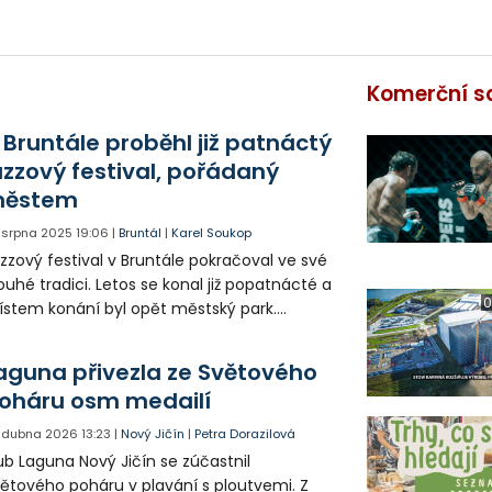
Komerční s
 Bruntále proběhl již patnáctý
azzový festival, pořádaný
ěstem
. srpna 2025
19:06
|
Bruntál
|
Karel Soukop
zzový festival v Bruntále pokračoval ve své
ouhé tradici. Letos se konal již popatnácté a
0
stem konání byl opět městský park.
příznivé počasí přinutilo organizátory,
pořádat letošní ročník festivalu v zázemí
aguna přivezla ze Světového
ilehlé restaurace V parku.
oháru osm medailí
. dubna 2026
13:23
|
Nový Jičín
|
Petra Dorazilová
ub Laguna Nový Jičín se zúčastnil
ětového poháru v plavání s ploutvemi. Z