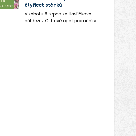
Ondrík), jenž se po letech vrací do
čtyřicet stánků
světa vrcholových zápasů, tentokrát
V sobotu 8. srpna se Havlíčkovo
v MMA.
nábřeží v Ostravě opět promění v
místo plné vůní, chutí a poctivých
lokálních výrobků. Trhy, co se hledají
tentokrát nabídnou více než čtyřicet
pečlivě vybraných stánků s kvalitní
gastronomií, farmářskými produkty,
designem i řemeslnou tvorbou.
Návštěvníci se mohou těšit nejen na
oblíbené stálice, ale také na řadu
novinek, které v Ostravě běžně
nepotkají.