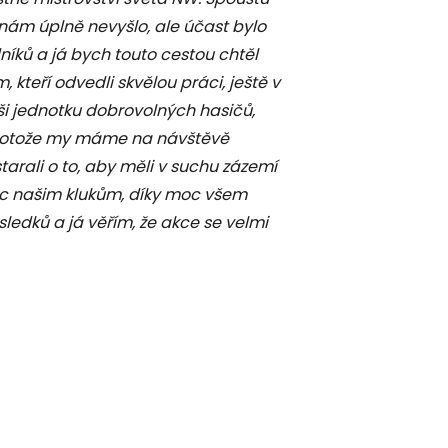
nám úplně nevyšlo, ale účast bylo
íků a já bych touto cestou chtěl
teří odvedli skvělou práci, ještě v
i jednotku dobrovolných hasičů,
 protože my máme na návštěvě
tarali o to, aby měli v suchu zázemí
moc našim klukům, díky moc všem
edků a já věřím, že akce se velmi