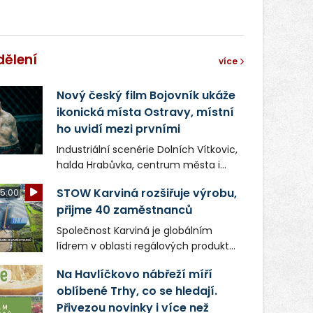
dělení
více
Nový český film Bojovník ukáže
ikonická místa Ostravy, místní
ho uvidí mezi prvními
Industriální scenérie Dolních Vítkovic,
halda Hrabůvka, centrum města i
další ikonická místa Ostravy se objeví
STOW Karviná rozšiřuje výrobu,
5:00
v novém filmu Bojovník, který vstoupí
přijme 40 zaměstnanců
do kin už 13. srpna. Režiséři Vojtěch
Frič a Tomáš Dianiška si
Společnost Karviná je globálním
moravskoslezskou metropoli
lídrem v oblasti regálových produktů
nevybrali náhodou – její syrová
a systémů, stabilním
atmosféra se stala přirozenou
Na Havlíčkovo nábřeží míří
zaměstnavatelem na Karvinsku a
součástí příběhu bývalého
oblíbené Trhy, co se hledají.
firmou s obrovským potenciálem.
boxerského šampiona Hoffa (Milan
Přivezou novinky i více než