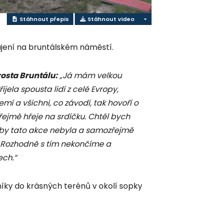
Stáhnout přepis
Stáhnout video
jení na bruntálském náměstí.
osta Bruntálu:
„Já mám velkou
ijela spousta lidí z celé Evropy,
mí a všichni, co závodí, tak hovoří o
řejmě hřeje na srdíčku. Chtěl bych
 by tato akce nebyla a samozřejmě
. Rozhodně s tím nekončíme a
ech.“
níky do krásných terénů v okolí sopky