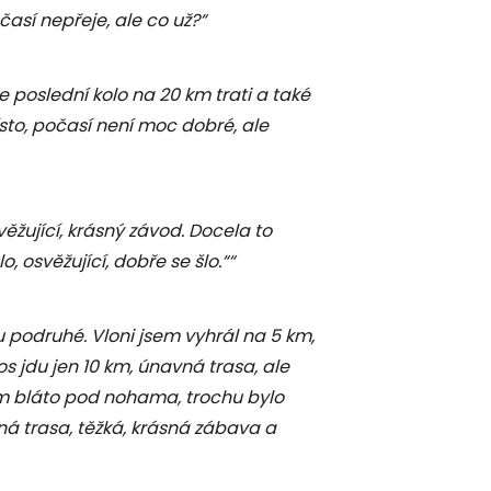
očasí nepřeje, ale co už?“
poslední kolo na 20 km trati a také
ísto, počasí není moc dobré, ale
věžující, krásný závod. Docela to
o, osvěžující, dobře se šlo.““
 podruhé. Vloni jsem vyhrál na 5 km,
s jdu jen 10 km, únavná trasa, ale
jsem bláto pod nohama, trochu bylo
ná trasa, těžká, krásná zábava a