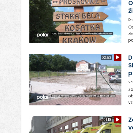
O
ž
Dn
Os
zl
po
ve
dě
D
02:53
S
p
Vč
Za
ob
vz
D
sp
Z
01:18
v