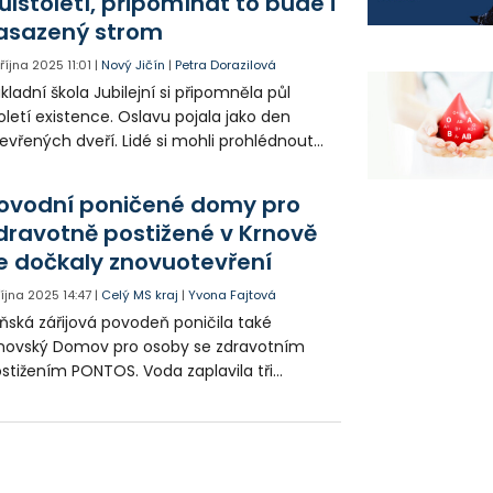
ůlstoletí, připomínat to bude i
asazený strom
. října 2025
11:01
|
Nový Jičín
|
Petra Dorazilová
kladní škola Jubilejní si připomněla půl
oletí existence. Oslavu pojala jako den
evřených dveří. Lidé si mohli prohlédnout
odernizované odborné učebny a novou
chyni, jejíž rekonstrukce skončila počátkem
ovodní poničené domy pro
ří.
dravotně postižené v Krnově
e dočkaly znovuotevření
 října 2025
14:47
|
Celý MS kraj
|
Yvona Fajtová
ňská zářijová povodeň poničila také
novský Domov pro osoby se zdravotním
stižením PONTOS. Voda zaplavila tři
zkopodlažní domky v Blahoslavově ulici až
 výšky 70 centimetrů. Všech 12 klientů
selo být evakuováno a celý rok strávili v
hradním ubytování.