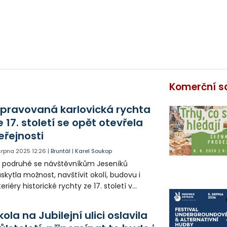
Komerční s
pravovaná karlovická rychta
e 17. století se opět otevřela
eřejnosti
 srpna 2025
12:26
|
Bruntál
|
Karel Soukop
ž podruhé se návštěvníkům Jeseníků
skytla možnost, navštívit okolí, budovu i
teriéry historické rychty ze 17. století v
rlovicích. Hnutí Duha Jeseníky ji jako
evastovanou zakoupilo v roce 2018 a
kola na Jubilejní ulici oslavila
hájilo sérii záchranných akcí.