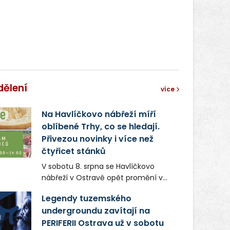
dělení
více
Na Havlíčkovo nábřeží míří
oblíbené Trhy, co se hledají.
Přivezou novinky i více než
čtyřicet stánků
V sobotu 8. srpna se Havlíčkovo
nábřeží v Ostravě opět promění v
místo plné vůní, chutí a poctivých
Legendy tuzemského
lokálních výrobků. Trhy, co se hledají
undergroundu zavítají na
tentokrát nabídnou více než čtyřicet
PERIFERII Ostrava už v sobotu
pečlivě vybraných stánků s kvalitní