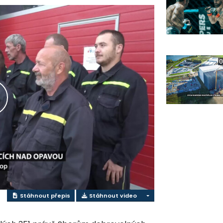
0
řehrát
ideo
Stáhnout přepis
Stáhnout video