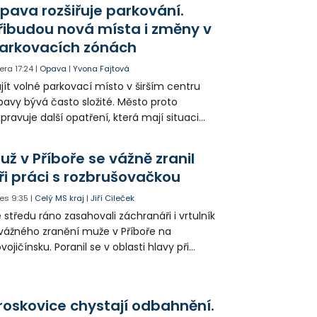
pava rozšiřuje parkování.
řibudou nová místa i změny v
arkovacích zónách
era
17:24
|
Opava
|
Yvona Fajtová
jít volné parkovací místo v širším centru
avy bývá často složité. Město proto
ipravuje další opatření, která mají situaci
epšit. Vznikají nová parkovací stání, mění se
ganizace dopravy a některé novinky čekají
už v Příboře se vážně zranil
ké řidiče v parkovacích zónách.
ři práci s rozbrušovačkou
es
9:35
|
Celý MS kraj
|
Jiří Cileček
 středu ráno zasahovali záchranáři i vrtulník
vážného zranění muže v Příboře na
vojičínsku. Poranil se v oblasti hlavy při
áci s rozbrušovačkou. Následně byl
tulníkem přepraven do ostravské fakultní
emocnice.
roskovice chystají odbahnění.