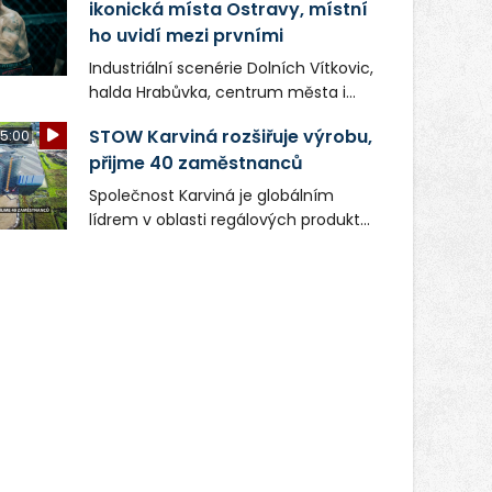
ikonická místa Ostravy, místní
ho uvidí mezi prvními
Industriální scenérie Dolních Vítkovic,
halda Hrabůvka, centrum města i
další ikonická místa Ostravy se objeví
STOW Karviná rozšiřuje výrobu,
5:00
v novém filmu Bojovník, který vstoupí
přijme 40 zaměstnanců
do kin už 13. srpna. Režiséři Vojtěch
Frič a Tomáš Dianiška si
Společnost Karviná je globálním
moravskoslezskou metropoli
lídrem v oblasti regálových produktů
nevybrali náhodou – její syrová
a systémů, stabilním
atmosféra se stala přirozenou
zaměstnavatelem na Karvinsku a
součástí příběhu bývalého
firmou s obrovským potenciálem.
boxerského šampiona Hoffa (Milan
Ondrík), jenž se po letech vrací do
světa vrcholových zápasů, tentokrát
v MMA.