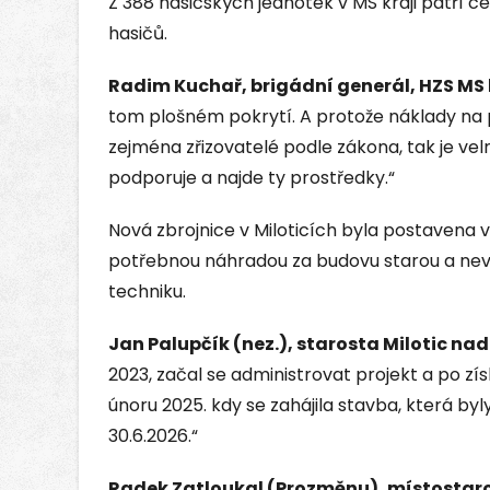
Z 388 hasičských jednotek v MS kraji patří
hasičů.
Radim Kuchař, brigádní generál, HZS MS 
tom plošném pokrytí. A protože náklady na
zejména zřizovatelé podle zákona, tak je velm
podporuje a najde ty prostředky.“
Nová zbrojnice v Miloticích byla postavena v
potřebnou náhradou za budovu starou a nevyh
techniku.
Jan Palupčík (nez.), starosta Milotic na
2023, začal se administrovat projekt a po zí
únoru 2025. kdy se zahájila stavba, která b
30.6.2026.“
Radek Zatloukal (Prozměnu), místostaro