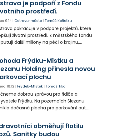
strava je podpoří z Fondu
ivotního prostředí.
es
9:14
|
Ostrava-město
|
Tomáš Kořistka
trava pokračuje v podpoře projektů, které
epšují životní prostředí. Z městského fondu
putují další miliony na péči o krajinu,
řejný prostor i environmentální výchovu
tí a mládeže.
ohoda Frýdku-Místku a
lezanu Holding přinesla novou
arkovací plochu
era
16:12
|
Frýdek-Místek
|
Tomáš Tikal
čneme dobrou zprávou pro řidiče a
yvatele Frýdku. Na pozemcích Slezanu
nikla dočasná plocha pro parkování aut.
ohodlo se na tom město s vedením
olečnosti Slezan Holding.
dravotníci obměňují flotilu
ozů. Sanitky budou