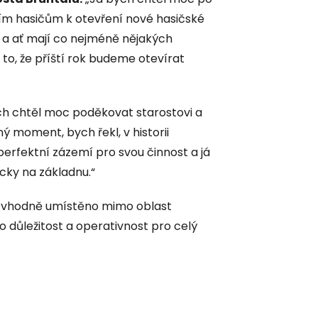
ím hasičům k otevření nové hasičské
éta a ať mají co nejméně nějakých
to, že příští rok budeme otevírat
ch chtěl moc poděkovat starostovi a
ý moment, bych řekl, v historii
perfektní zázemí pro svou činnost a já
ycky na základnu.“
íc vhodně umístěno mimo oblast
o důležitost a operativnost pro celý