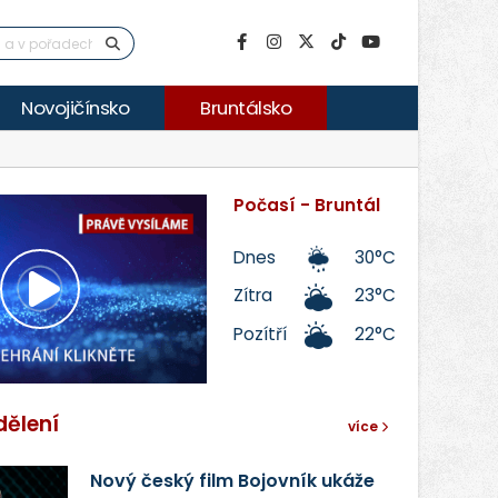
Novojičínsko
Bruntálsko
Počasí - Bruntál
Dnes
30°C
Zítra
23°C
Přehrát
Pozítří
22°C
video
dělení
více
Nový český film Bojovník ukáže