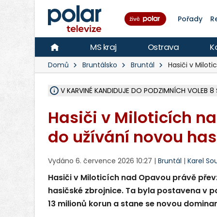
Pořady
R
MS kraj
Ostrava
K
Domů
Bruntálsko
Bruntál
Hasiči v Milot
ÚOHS DAL ZÁTORU POKUTU 100 000 ZA CHYBY 
AREÁL LODIČEK V KARVINÉ SE PŘIPRAVUJE NA VE
KARVINÁ ZNÁ BUDOUCÍ PODOBU AREÁLU LODIČ
MORAVSKOSLEZŠTÍ POLICISTÉ ODHALILI MEZINÁ
LÁKALI LIDI NA ZISKY Z KRYPTOMĚN, INFO A VIDE
MINISTESTVO ŽIVOTNÍHO PROSTŘEDÍ PŘEVZALO
A ROZHODLO, ŽE VINÍK ZA ŠKODY PO ZAVEZENÍ 
MUŽ V PŘÍBOŘE SE VÁŽNĚ ZRANIL PŘI PRÁCI S 
SLEZSKÁ OSTRAVA PŘIPRAVUJE PROJEKTOVOU D
FRÝDEK-MÍSTEK DOKONČIL STAVBU VOLNOČASOVÉ
HNUTÍ ANO V HAVÍŘOVĚ NEZAŘADÍ HEJTMANA JO
MS KRAJ VYBUDUJE ZA 40 MILIONŮ V JABLUNKOVĚ
FOTBALISTA LAURI LAINE SE VRACÍ Z BANÍKU OS
F-M DOKONČIL VOLNOČASOVÝ AREÁL RIVKA PA
V KARVINÉ KANDIDUJE DO PODZIMNÍCH VOLEB
Hasiči v Miloticích n
do užívání novou has
Vydáno 6. července 2026 10:27 |
Bruntál
|
Karel So
Hasiči v Miloticích nad Opavou právě přev
hasičské zbrojnice. Ta byla postavena v 
13 milionů korun a stane se novou domina