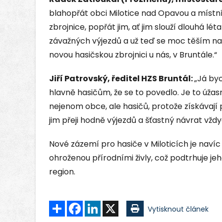
blahopřát obci Milotice nad Opavou a místn
zbrojnice, popřát jim, ať jim slouží dlouhá l
závažných výjezdů a už teď se moc těším na 
novou hasičskou zbrojnici u nás, v Bruntále.“
Jiří Patrovský, ředitel HZS Bruntál:
„Já by
hlavně hasičům, že se to povedlo. Je to úžasn
nejenom obce, ale hasičů, protože získávají 
jim přeji hodně výjezdů a šťastný návrat vžd
Nové zázemí pro hasiče v Miloticích je nav
ohroženou přírodními živly, což podtrhuje jeh
region.
Sdílet
Facebook
LinkedIn
X
Vytisknout článek