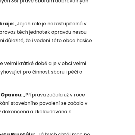
 celých 351 právě Sborům dobrovolných
kraje:
„Jejich role je nezastupitelná v
 provoz těch jednotek opravdu nesou
i důležité, že i vedení této obce hasiče
e velmi krátké době a je v obci velmi
ovující pro činnost sboru i péči o
d Opavou:
„Příprava začala už v roce
skání stavebního povolení se začalo v
yly dokončena a zkolaudována k
sta Bruntálu:
„Já bych chtěl moc po