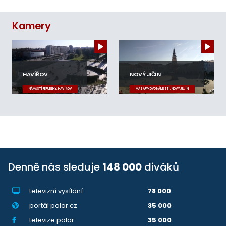
Kamery
HAVÍŘOV
NOVÝ JIČÍN
NÁMĚSTÍ REPUBLIKY, HAVÍŘOV
MASARYKOVO NÁMĚSTÍ, NOVÝ JIČÍN
Denně nás sleduje
148 000
diváků
televizní vysílání
78 000
portál polar.cz
35 000
televize.polar
35 000