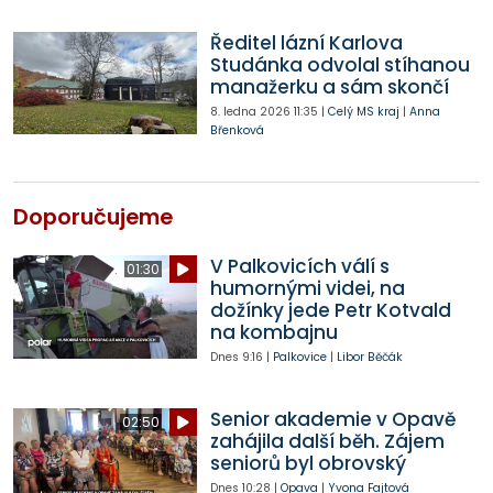
Ředitel lázní Karlova
Studánka odvolal stíhanou
manažerku a sám skončí
8. ledna 2026
11:35
|
Celý MS kraj
|
Anna
Břenková
Doporučujeme
V Palkovicích válí s
01:30
humornými videi, na
dožínky jede Petr Kotvald
na kombajnu
Dnes
9:16
|
Palkovice
|
Libor Běčák
Senior akademie v Opavě
02:50
zahájila další běh. Zájem
seniorů byl obrovský
Dnes
10:28
|
Opava
|
Yvona Fajtová