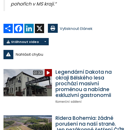
pohořích v MS kraji.“
Sdílet
Facebook
LinkedIn
X
Vytisknout článek
Stáhnout video
Nahlásit chybu
Legendární Dakota na
01:32
okraji Bělského lesa
prochází masivní
proměnou a nabídne
exkluzivní gastronomii
Komerční sdělení
Ridera Bohemia: žádné
porušení na naší straně.
Jen nezákonné šetření ČIŽP