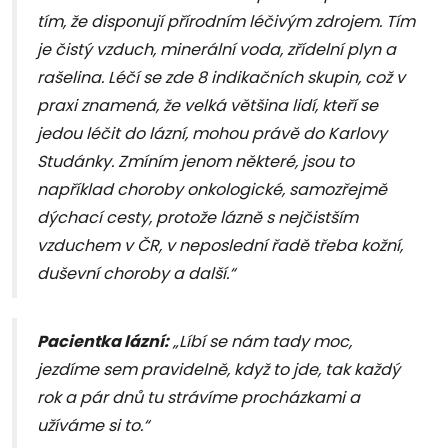
tím, že disponují přírodním léčivým zdrojem. Tím
je čistý vzduch, minerální voda, zřídelní plyn a
rašelina. Léčí se zde 8 indikačních skupin, což v
praxi znamená, že velká většina lidí, kteří se
jedou léčit do lázní, mohou právě do Karlovy
Studánky. Zmíním jenom některé, jsou to
například choroby onkologické, samozřejmě
dýchací cesty, protože lázně s nejčistším
vzduchem v ČR, v neposlední řadě třeba kožní,
duševní choroby a další.“
Pacientka lázní:
„Líbí se nám tady moc,
jezdíme sem pravidelně, když to jde, tak každý
rok a pár dnů tu strávíme procházkami a
užíváme si to.“