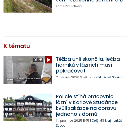
Komerční sdělení
K tématu
Těžba uhlí skončila, léčba
01:25
horníků v lázních musí
pokračovat
2. března 2026
9:59
|
Bruntál
|
Karel Soukop
Policie stíhá pracovnici
lázní v Karlově Studánce
kvůli zakázce na opravu
jednoho z domů
14. prosince 2025
11:45
|
Celý MS kraj
|
Lukáš
Zavadil