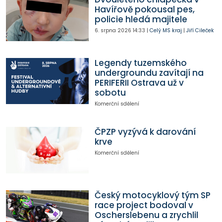
Havířově pokousal pes,
policie hledá majitele
6. srpna 2026
14:33
|
Celý MS kraj
|
Jiří Cileček
Legendy tuzemského
undergroundu zavítají na
PERIFERII Ostrava už v
sobotu
Komerční sdělení
ČPZP vyzývá k darování
krve
Komerční sdělení
Český motocyklový tým SP
race project bodoval v
Oscherslebenu a zrychlil