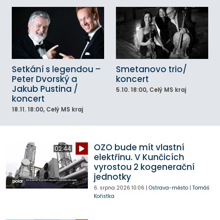
Setkání s legendou –
Smetanovo trio/
Peter Dvorský a
koncert
Jakub Pustina /
5.10.
18:00
, Celý MS kraj
koncert
18.11.
18:00
, Celý MS kraj
OZO bude mít vlastní
02:44
elektřinu. V Kunčicích
vyrostou 2 kogenerační
jednotky
6. srpna 2026
10:06
|
Ostrava-město
|
Tomáš
Kořistka