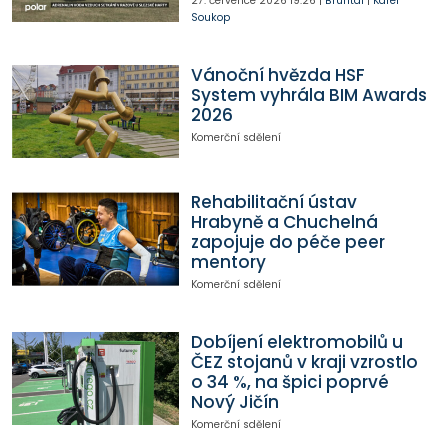
27. července 2026
19:26
|
Bruntál
|
Karel
Soukop
Vánoční hvězda HSF
System vyhrála BIM Awards
2026
Komerční sdělení
Rehabilitační ústav
Hrabyně a Chuchelná
zapojuje do péče peer
mentory
Komerční sdělení
Dobíjení elektromobilů u
ČEZ stojanů v kraji vzrostlo
o 34 %, na špici poprvé
Nový Jičín
Komerční sdělení