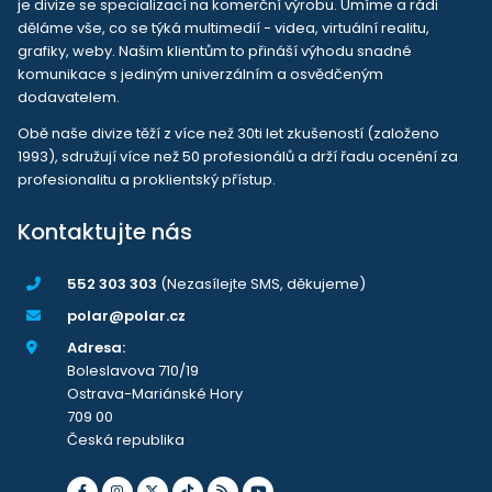
je divize se specializací na komerční výrobu. Umíme a rádi
děláme vše, co se týká multimedií - videa, virtuální realitu,
grafiky, weby. Našim klientům to přináší výhodu snadné
komunikace s jediným univerzálním a osvědčeným
dodavatelem.
Obě naše divize těží z více než 30ti let zkušeností (založeno
1993), sdružují více než 50 profesionálů a drží řadu ocenění za
profesionalitu a proklientský přístup.
Kontaktujte nás
552 303 303
(Nezasílejte SMS, děkujeme)
polar@polar.cz
Adresa:
Boleslavova 710/19
Ostrava-Mariánské Hory
709 00
Česká republika