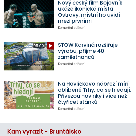
Nový český film Bojovník
ukáže ikonická místa
Ostravy, místní ho uvidí
mezi prvními
Komerční sdělení
STOW Karviná rozšiřuje
05:00
výrobu, přijme 40
zaměstnanců
Komerční sdělení
Na Havlíčkovo nábřeží míří
oblíbené Trhy, co se hledají.
Přivezou novinky i více než
čtyřicet stánků
Komerční sdělení
Kam vyrazit - Bruntálsko