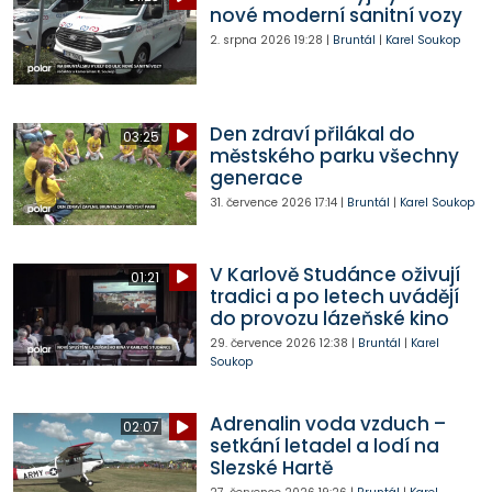
nové moderní sanitní vozy
2. srpna 2026
19:28
|
Bruntál
|
Karel Soukop
Den zdraví přilákal do
03:25
městského parku všechny
generace
31. července 2026
17:14
|
Bruntál
|
Karel Soukop
V Karlově Studánce oživují
01:21
tradici a po letech uvádějí
do provozu lázeňské kino
29. července 2026
12:38
|
Bruntál
|
Karel
Soukop
Adrenalin voda vzduch –
02:07
setkání letadel a lodí na
Slezské Hartě