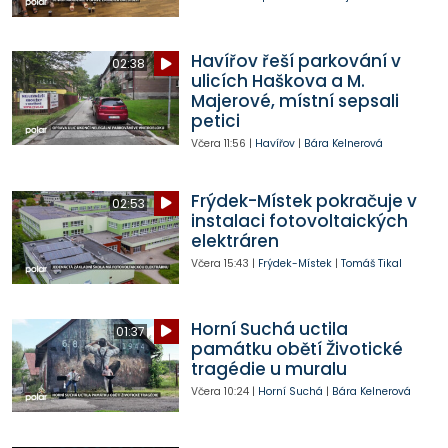
Havířov řeší parkování v
02:38
ulicích Haškova a M.
Majerové, místní sepsali
petici
Včera
11:56
|
Havířov
|
Bára Kelnerová
Frýdek-Místek pokračuje v
02:53
instalaci fotovoltaických
elektráren
Včera
15:43
|
Frýdek-Místek
|
Tomáš Tikal
Horní Suchá uctila
01:37
památku obětí Životické
tragédie u muralu
Včera
10:24
|
Horní Suchá
|
Bára Kelnerová