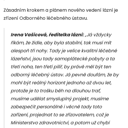
Zásadním krokem a plánem nového vedení lázní je
zřízení Odborného léčebného ústavu.
Irena Vašicová, ředitelka lázní:
„Já vždycky
říkám, že židle, aby byla stabilní, tak musí mít
alespoň tři nohy. Tady je velice kvalitní léčebné
lázeňství, jsou tady samoplátecké pobyty a ta
třetí noha, ten třetí pilíř, by právě měl být ten
odborný léčebný ústav. Já pevně doufám, že by
mohl být reálný horizont jednoho až dvou let,
protože je to trošku běh na dlouhou trať,
musíme udělat smysluplný projekt, musíme
zabezpečit personálně i věcně tady toto
zařízení, projednat to se zřizovatelem, což je
Ministerstvo zdravotnictví, a potom už chybí