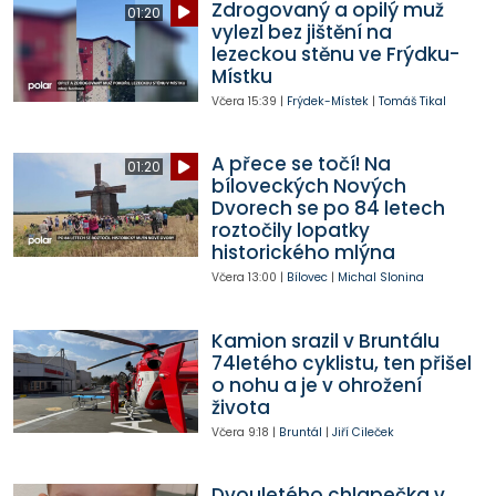
Zdrogovaný a opilý muž
01:20
vylezl bez jištění na
lezeckou stěnu ve Frýdku-
Místku
Včera
15:39
|
Frýdek-Místek
|
Tomáš Tikal
A přece se točí! Na
01:20
bíloveckých Nových
Dvorech se po 84 letech
roztočily lopatky
historického mlýna
Včera
13:00
|
Bílovec
|
Michal Slonina
Kamion srazil v Bruntálu
74letého cyklistu, ten přišel
o nohu a je v ohrožení
života
Včera
9:18
|
Bruntál
|
Jiří Cileček
Dvouletého chlapečka v