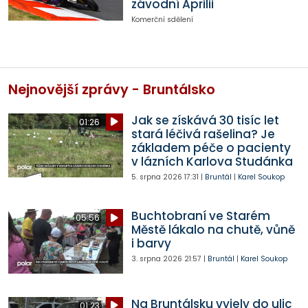
závodní Aprilii
Komerční sdělení
Nejnovější zprávy - Bruntálsko
Jak se získává 30 tisíc let
01:26
stará léčivá rašelina? Je
základem péče o pacienty
v lázních Karlova Studánka
5. srpna 2026
17:31
|
Bruntál
|
Karel Soukop
Buchtobraní ve Starém
05:56
Městě lákalo na chutě, vůně
i barvy
3. srpna 2026
21:57
|
Bruntál
|
Karel Soukop
Na Bruntálsku vyjely do ulic
01:23