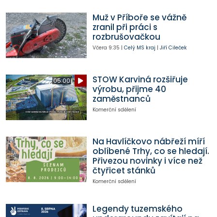
Muž v Příboře se vážně
zranil při práci s
rozbrušovačkou
Včera
9:35
|
Celý MS kraj
|
Jiří Cileček
STOW Karviná rozšiřuje
05:00
výrobu, přijme 40
zaměstnanců
Komerční sdělení
Na Havlíčkovo nábřeží míří
oblíbené Trhy, co se hledají.
Přivezou novinky i více než
čtyřicet stánků
Komerční sdělení
Legendy tuzemského