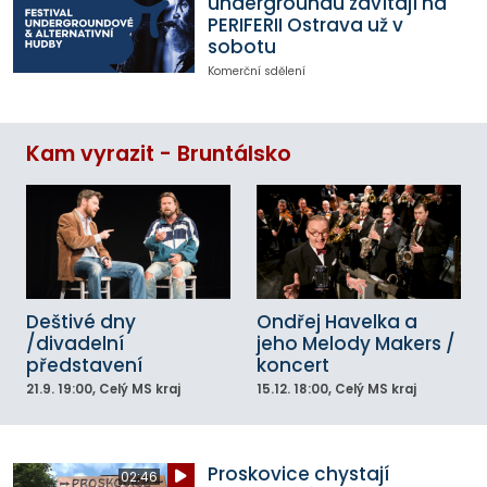
undergroundu zavítají na
PERIFERII Ostrava už v
sobotu
Komerční sdělení
Kam vyrazit - Bruntálsko
Deštivé dny
Ondřej Havelka a
/divadelní
jeho Melody Makers /
představení
koncert
21.9.
19:00
, Celý MS kraj
15.12.
18:00
, Celý MS kraj
Proskovice chystají
02:46