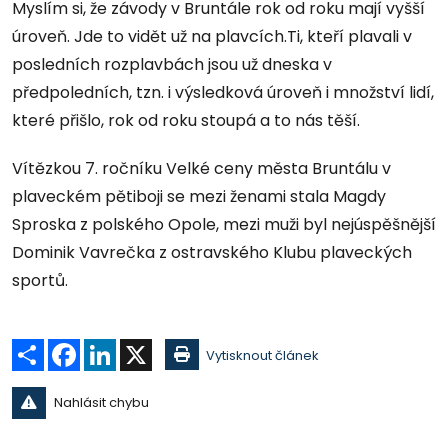
Myslím si, že závody v Bruntále rok od roku mají vyšší
úroveň. Jde to vidět už na plavcích.Ti, kteří plavali v
posledních rozplavbách jsou už dneska v
předpoledních, tzn. i výsledková úroveň i množství lidí,
které přišlo, rok od roku stoupá a to nás těší.
Vítězkou 7. ročníku Velké ceny města Bruntálu v
plaveckém pětiboji se mezi ženami stala Magdy
Sproska z polského Opole, mezi muži byl nejúspěšnější
Dominik Vavrečka z ostravského Klubu plaveckých
sportů.
Sdílet
Facebook
LinkedIn
X
Vytisknout článek
Nahlásit chybu