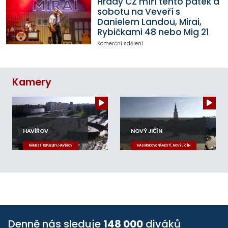
Hrady CZ míří tento pátek a
sobotu na Veveří s
Danielem Landou, Mirai,
Rybičkami 48 nebo Mig 21
Komerční sdělení
Kamery
HAVÍŘOV
NOVÝ JIČÍN
NÁMĚSTÍ REPUBLIKY, HAVÍŘOV
MASARYKOVO NÁMĚSTÍ, NOVÝ JIČÍN
Denně nás sleduje
148 000
diváků