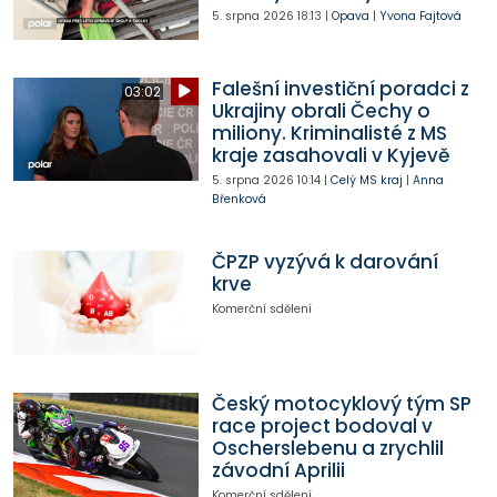
5. srpna 2026
18:13
|
Opava
|
Yvona Fajtová
Falešní investiční poradci z
03:02
Ukrajiny obrali Čechy o
miliony. Kriminalisté z MS
kraje zasahovali v Kyjevě
5. srpna 2026
10:14
|
Celý MS kraj
|
Anna
Břenková
ČPZP vyzývá k darování
krve
Komerční sdělení
Český motocyklový tým SP
race project bodoval v
Oscherslebenu a zrychlil
závodní Aprilii
Komerční sdělení