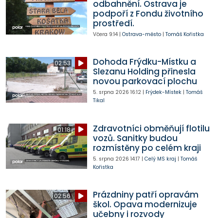
odbahnění. Ostrava je
podpoří z Fondu životního
prostředí.
Včera
9:14
|
Ostrava-město
|
Tomáš Kořistka
Dohoda Frýdku-Místku a
02:53
Slezanu Holding přinesla
novou parkovací plochu
5. srpna 2026
16:12
|
Frýdek-Místek
|
Tomáš
Tikal
Zdravotníci obměňují flotilu
01:18
vozů. Sanitky budou
rozmístěny po celém kraji
5. srpna 2026
14:17
|
Celý MS kraj
|
Tomáš
Kořistka
Prázdniny patří opravám
02:56
škol. Opava modernizuje
učebny i rozvody