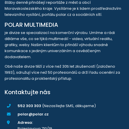
štáby denně přinášejí reportáže z měst a obcí
Moravskoslezského kraje. Vysíláme je k lidem prostřednictvím
televizního vysílání, portálu polar.cz a sociálních sítí.
POLAR MULTIMEDIA
je divize se specializací na komerční výrobu. Umíme a rádi
děláme vše, co se týká multimedií - videa, virtuální realitu,
grafiky, weby. Našim klientům to přináší výhodu snadné
komunikace s jediným univerzálním a osvědčeným
dodavatelem.
Obě naše divize těží z více než 30ti let zkušeností (založeno
1993), sdružují více než 50 profesionálů a drží řadu ocenění za
profesionalitu a proklientský přístup.
Kontaktujte nás
552 303 303
(Nezasílejte SMS, děkujeme)
polar@polar.cz
Adresa:
Boleslavova 710/19