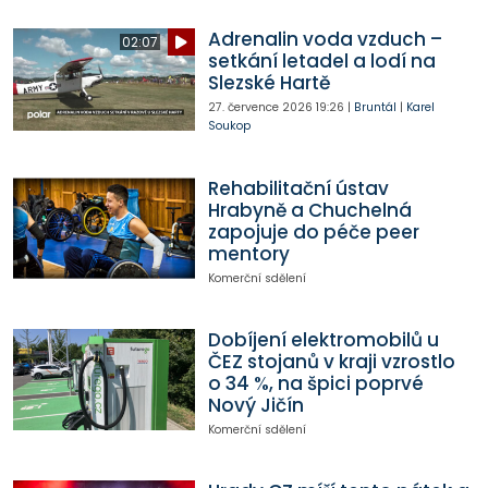
Adrenalin voda vzduch –
02:07
setkání letadel a lodí na
Slezské Hartě
27. července 2026
19:26
|
Bruntál
|
Karel
Soukop
Rehabilitační ústav
Hrabyně a Chuchelná
zapojuje do péče peer
mentory
Komerční sdělení
Dobíjení elektromobilů u
ČEZ stojanů v kraji vzrostlo
o 34 %, na špici poprvé
Nový Jičín
Komerční sdělení