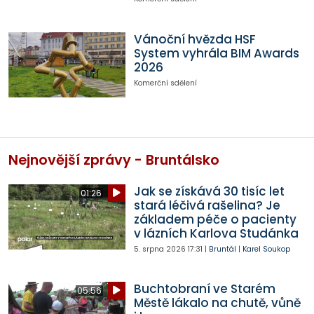
Vánoční hvězda HSF
System vyhrála BIM Awards
2026
Komerční sdělení
Nejnovější zprávy - Bruntálsko
Jak se získává 30 tisíc let
01:26
stará léčivá rašelina? Je
základem péče o pacienty
v lázních Karlova Studánka
5. srpna 2026
17:31
|
Bruntál
|
Karel Soukop
Buchtobraní ve Starém
05:56
Městě lákalo na chutě, vůně