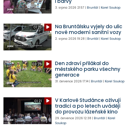
i barvy
3. srpna 2026
21:57
|
Bruntál
|
Karel Soukop
Na Bruntálsku vyjely do ulic
01:23
nové moderní sanitní vozy
2. srpna 2026
19:28
|
Bruntál
|
Karel Soukop
Den zdraví přilákal do
03:25
městského parku všechny
generace
31. července 2026
17:14
|
Bruntál
|
Karel Soukop
V Karlově Studánce oživují
01:21
tradici a po letech uvádějí
do provozu lázeňské kino
29. července 2026
12:38
|
Bruntál
|
Karel
Soukop