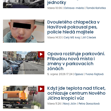
jednotky
Včera
10:06
|
Ostrava-město
|
Tomáš Kořistka
Dvouletého chlapečka v
Havířově pokousal pes,
policie hledá majitele
Včera
14:33
|
Celý MS kraj
|
Jiří Cileček
Opava rozšiřuje parkování.
02:33
Přibudou nová místa i
změny v parkovacích
zónách
5. srpna 2026
17:24
|
Opava
|
Yvona Fajtová
Když jde teplota nad třicet,
01:20
ochlazuje centrum Nového
Jičína kropicí vůz
Včera
11:26
|
Nový Jičín
|
Petra Dorazilová