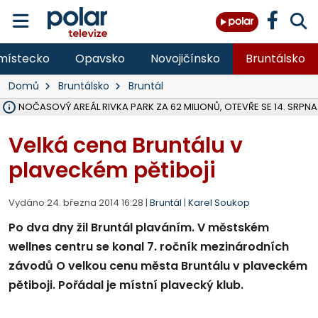
místecko
Opavsko
Novojičínsko
Bruntálsko
Domů
Bruntálsko
Bruntál
VOLNOČASOVÝ AREÁL RIVKA PARK ZA 62 MILIONŮ, OTEVŘE SE 14. SRPNA
NA SLEZSKÉ HARTĚ PŘIBYLO SINIC, VODA MÁ HORŠÍ KVALITU, HYGIENI
ÚOHS DAL ZÁTORU POKUTU 100 000 ZA CHYBY V ZAKÁZCE NA OBN
AREÁL LODIČEK V KARVINÉ SE PŘIPRAVUJE NA VELKOU REKONSTRUKC
KARVINÁ ZNÁ BUDOUCÍ PODOBU AREÁLU LODIČKY V PARKU BOŽEN
MORAVSKOSLEZŠTÍ POLICISTÉ ODHALILI MEZINÁRODNÍ GANG PODVO
LÁKALI LIDI NA ZISKY Z KRYPTOMĚN, INFO A VIDEO NA POLAR.CZ
RADNÍ OSTRAVY A POSLANKYNĚ A. HOFFMANNOVÁ ZA PIRÁTY PODA
NA POSTUP MINISTERSTVA ŽIVOTNÍHO PROSTŘEDÍ V KAUZE HALDY 
MUŽ V PŘÍBOŘE SE VÁŽNĚ ZRANIL PŘI PRÁCI S ROZBRUŠOVAČKOU, I
SLEZSKÁ OSTRAVA PŘIPRAVUJE PROJEKTOVOU DOKUMENTACI PRO 
PODEZŘELÝ BALÍČEK ZASTAVIL PROVOZ NA NÁDRAŽÍ VE F-M, ČEKÁ 
CHLAPEČKA (2) V HAVÍŘOVĚ POKOUSAL PES, POLICIE HLEDÁ MAJITEL
MS KRAJ VYBUDUJE ZA 40 MILIONŮ V JABLUNKOVĚ NOVÝ MOST PŘES O
FOTBALISTA LAURI LAINE SE VRACÍ Z BANÍKU OSTRAVA NA PŮL ROK
Velká cena Bruntálu v
plaveckém pětiboji
Vydáno 24. března 2014 16:28 |
Bruntál
|
Karel Soukop
Po dva dny žil Bruntál plaváním. V městském
wellnes centru se konal 7. ročník mezinárodních
závodů O velkou cenu města Bruntálu v plaveckém
pětiboji. Pořádal je místní plavecký klub.