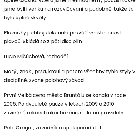
Úplně úžasná. Včera jsme měli nádherný počasí takže
jsme byli i venku na rozcvičování a podobně, takže to
bylo úplně skvělý.
Plavecký pětiboj dokonale prověří všestrannost
plavců. Skládá se z pěti disciplín.
Lucie Mlčúchová, rozhodčí
Motýl, znak , prsa, kraul a potom všechny tyhle styly v
disciplíně, zvané polohový závod.
První Velká cena města Bruntálu se konala v roce
2006. Po dvouleté pauze v letech 2009 a 2010
zaviněné rekonstrukcí bazénu, se koná pravidelně.
Petr Gregor, závodník a spolupořadatel