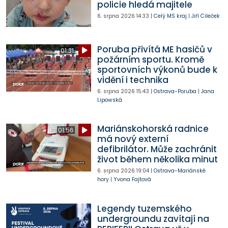
policie hledá majitele
6. srpna 2026
14:33
|
Celý MS kraj
|
Jiří Cileček
Poruba přivítá ME hasičů v
01:31
požárním sportu. Kromě
sportovních výkonů bude k
vidění i technika
6. srpna 2026
15:43
|
Ostrava-Poruba
|
Jana
Lipowská
Mariánskohorská radnice
01:56
má nový externí
defibrilátor. Může zachránit
život během několika minut
6. srpna 2026
19:04
|
Ostrava-Mariánské
hory
|
Yvona Fajtová
Legendy tuzemského
undergroundu zavítají na