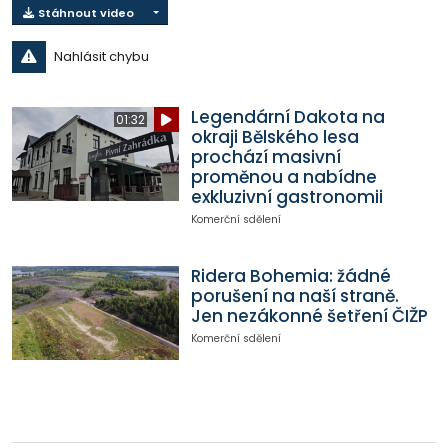
Stáhnout video
Nahlásit chybu
Legendární Dakota na
01:32
okraji Bělského lesa
prochází masivní
proměnou a nabídne
exkluzivní gastronomii
Komerční sdělení
Ridera Bohemia: žádné
porušení na naší straně.
Jen nezákonné šetření ČIŽP
Komerční sdělení