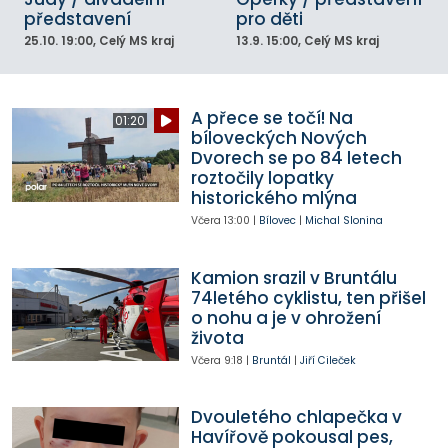
představení
pro děti
25.10.
19:00
, Celý MS kraj
13.9.
15:00
, Celý MS kraj
A přece se točí! Na
01:20
bíloveckých Nových
Dvorech se po 84 letech
roztočily lopatky
historického mlýna
Včera
13:00
|
Bílovec
|
Michal Slonina
Kamion srazil v Bruntálu
74letého cyklistu, ten přišel
o nohu a je v ohrožení
života
Včera
9:18
|
Bruntál
|
Jiří Cileček
Dvouletého chlapečka v
Havířově pokousal pes,