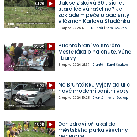
Jak se získává 30 tisíc let
01:26
stará léčivá rašelina? Je
základem péče o pacienty
v lázních Karlova Studánka
5. srpna 2026
17:31
|
Bruntál
|
Karel Soukop
Buchtobraní ve Starém
05:56
Městě lákalo na chutě, vůně
i barvy
3. srpna 2026
21:57
|
Bruntál
|
Karel Soukop
Na Bruntálsku vyjely do ulic
01:23
nové moderní sanitní vozy
2. srpna 2026
19:28
|
Bruntál
|
Karel Soukop
Den zdraví přilákal do
03:25
městského parku všechny
generace