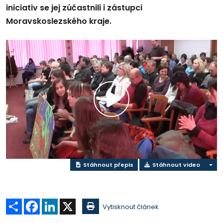
iniciativ se jej zúčastnili i zástupci
Moravskoslezského kraje.
Přehrát
video
Stáhnout přepis
Stáhnout video
Sdílet
Facebook
LinkedIn
X
Vytisknout článek