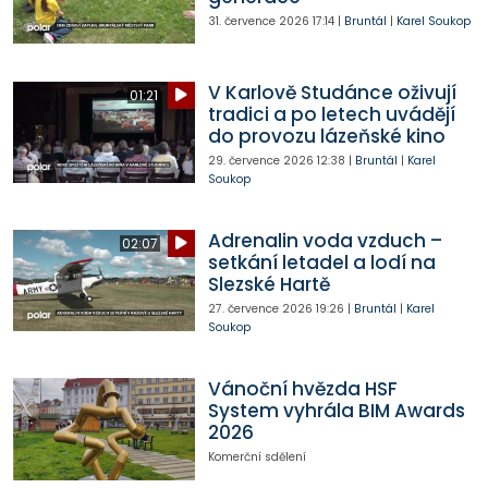
31. července 2026
17:14
|
Bruntál
|
Karel Soukop
V Karlově Studánce oživují
01:21
tradici a po letech uvádějí
do provozu lázeňské kino
29. července 2026
12:38
|
Bruntál
|
Karel
Soukop
Adrenalin voda vzduch –
02:07
setkání letadel a lodí na
Slezské Hartě
27. července 2026
19:26
|
Bruntál
|
Karel
Soukop
Vánoční hvězda HSF
System vyhrála BIM Awards
2026
Komerční sdělení