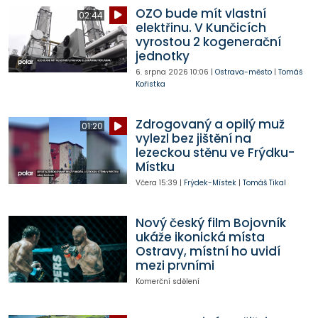
OZO bude mít vlastní
02:44
elektřinu. V Kunčicích
vyrostou 2 kogenerační
jednotky
6. srpna 2026
10:06
|
Ostrava-město
|
Tomáš
Kořistka
Zdrogovaný a opilý muž
01:20
vylezl bez jištění na
lezeckou stěnu ve Frýdku-
Místku
Včera
15:39
|
Frýdek-Místek
|
Tomáš Tikal
Nový český film Bojovník
ukáže ikonická místa
Ostravy, místní ho uvidí
mezi prvními
Komerční sdělení