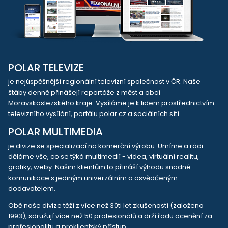
POLAR TELEVIZE
je nejúspěšnější regionální televizní společnost v ČR. Naše
štáby denně přinášejí reportáže z měst a obcí
Moravskoslezského kraje. Vysíláme je k lidem prostřednictvím
televizního vysílání, portálu polar.cz a sociálních sítí.
POLAR MULTIMEDIA
je divize se specializací na komerční výrobu. Umíme a rádi
děláme vše, co se týká multimedií - videa, virtuální realitu,
grafiky, weby. Našim klientům to přináší výhodu snadné
komunikace s jediným univerzálním a osvědčeným
dodavatelem.
Obě naše divize těží z více než 30ti let zkušeností (založeno
1993), sdružují více než 50 profesionálů a drží řadu ocenění za
profesionalitu a proklientský přístup.