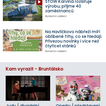
STOW Karviná rozšiřuje
05:00
výrobu, přijme 40
zaměstnanců
Komerční sdělení
Na Havlíčkovo nábřeží míří
oblíbené Trhy, co se hledají.
Přivezou novinky i více než
čtyřicet stánků
Komerční sdělení
Kam vyrazit - Bruntálsko
Judy / divadelní
Operky / představení