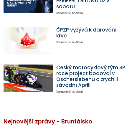
PERIFERII Ostrava už v
sobotu
Komerční sdělení
ČPZP vyzývá k darování
krve
Komerční sdělení
Český motocyklový tým SP
race project bodoval v
Oscherslebenu a zrychlil
závodní Aprilii
Komerční sdělení
Nejnovější zprávy - Bruntálsko