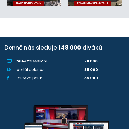
NÁMĚSTÍ REPUBLIKY, HAVÍŘOV
MASARYKOVO NÁMĚSTÍ, NOVÝ JIČÍN
Denně nás sleduje
148 000
diváků
televizní vysílání
78 000
portál polar.cz
35 000
televize.polar
35 000