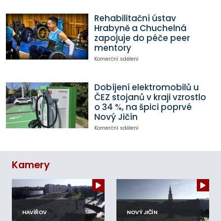
Rehabilitační ústav
Hrabyně a Chuchelná
zapojuje do péče peer
mentory
Komerční sdělení
Dobíjení elektromobilů u
ČEZ stojanů v kraji vzrostlo
o 34 %, na špici poprvé
Nový Jičín
Komerční sdělení
Kamery
HAVÍŘOV
NOVÝ JIČÍN