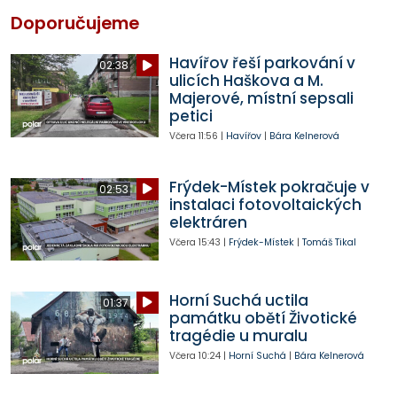
Doporučujeme
Havířov řeší parkování v
02:38
ulicích Haškova a M.
Majerové, místní sepsali
petici
Včera
11:56
|
Havířov
|
Bára Kelnerová
Frýdek-Místek pokračuje v
02:53
instalaci fotovoltaických
elektráren
Včera
15:43
|
Frýdek-Místek
|
Tomáš Tikal
Horní Suchá uctila
01:37
památku obětí Životické
tragédie u muralu
Včera
10:24
|
Horní Suchá
|
Bára Kelnerová