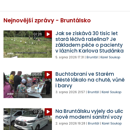
Nejnovější zprávy - Bruntálsko
Jak se získává 30 tisíc let
01:26
stará léčivá rašelina? Je
základem péče o pacienty
v lázních Karlova Studánka
5. srpna 2026
17:31
|
Bruntál
|
Karel Soukop
Buchtobraní ve Starém
05:56
Městě lákalo na chutě, vůně
i barvy
3. srpna 2026
21:57
|
Bruntál
|
Karel Soukop
Na Bruntálsku vyjely do ulic
01:23
nové moderní sanitní vozy
2. srpna 2026
19:28
|
Bruntál
|
Karel Soukop