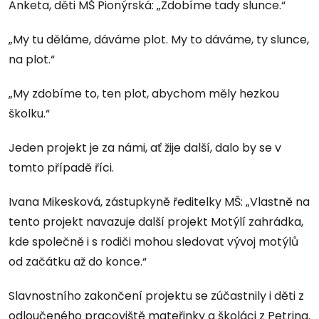
Anketa, děti MŠ Pionýrská: „Zdobíme tady slunce.“
„My tu děláme, dáváme plot. My to dáváme, ty slunce,
na plot.“
„My zdobíme to, ten plot, abychom měly hezkou
školku.“
Jeden projekt je za námi, ať žije další, dalo by se v
tomto případě říci.
Ivana Mikesková, zástupkyně ředitelky MŠ: „Vlastně na
tento projekt navazuje další projekt Motýlí zahrádka,
kde společně i s rodiči mohou sledovat vývoj motýlů
od začátku až do konce.“
Slavnostního zakončení projektu se zúčastnily i děti z
odloučeného pracoviště mateřinky a školáci z Petrina.