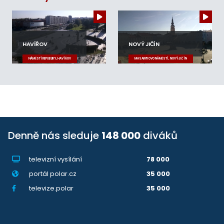
HAVÍŘOV
NOVÝ JIČÍN
NÁMĚSTÍ REPUBLIKY, HAVÍŘOV
MASARYKOVO NÁMĚSTÍ, NOVÝ JIČÍN
Denně nás sleduje
148 000
diváků
televizní vysílání
78 000
portál polar.cz
35 000
televize.polar
35 000