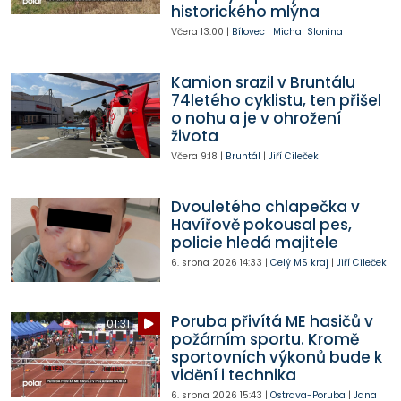
historického mlýna
Včera
13:00
|
Bílovec
|
Michal Slonina
Kamion srazil v Bruntálu
74letého cyklistu, ten přišel
o nohu a je v ohrožení
života
Včera
9:18
|
Bruntál
|
Jiří Cileček
Dvouletého chlapečka v
Havířově pokousal pes,
policie hledá majitele
6. srpna 2026
14:33
|
Celý MS kraj
|
Jiří Cileček
Poruba přivítá ME hasičů v
01:31
požárním sportu. Kromě
sportovních výkonů bude k
vidění i technika
6. srpna 2026
15:43
|
Ostrava-Poruba
|
Jana