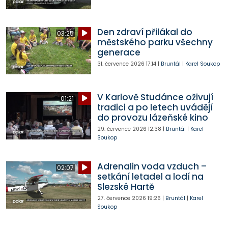
Den zdraví přilákal do
03:25
městského parku všechny
generace
31. července 2026
17:14
|
Bruntál
|
Karel Soukop
V Karlově Studánce oživují
01:21
tradici a po letech uvádějí
do provozu lázeňské kino
29. července 2026
12:38
|
Bruntál
|
Karel
Soukop
Adrenalin voda vzduch –
02:07
setkání letadel a lodí na
Slezské Hartě
27. července 2026
19:26
|
Bruntál
|
Karel
Soukop