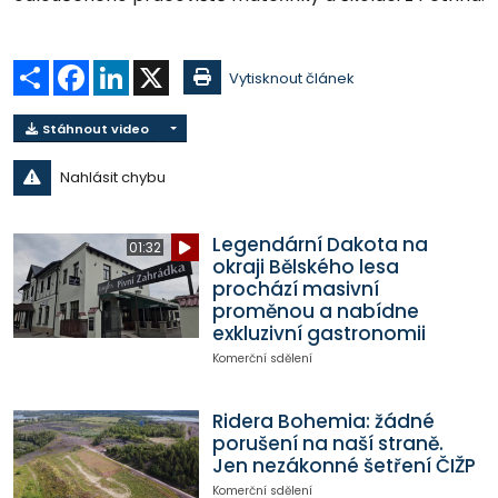
Sdílet
Facebook
LinkedIn
X
Vytisknout článek
Stáhnout video
Nahlásit chybu
Legendární Dakota na
01:32
okraji Bělského lesa
prochází masivní
proměnou a nabídne
exkluzivní gastronomii
Komerční sdělení
Ridera Bohemia: žádné
porušení na naší straně.
Jen nezákonné šetření ČIŽP
Komerční sdělení