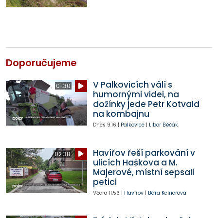
Doporučujeme
V Palkovicích válí s
01:30
humornými videi, na
dožínky jede Petr Kotvald
na kombajnu
Dnes
9:16
|
Palkovice
|
Libor Běčák
Havířov řeší parkování v
02:38
ulicích Haškova a M.
Majerové, místní sepsali
petici
Včera
11:56
|
Havířov
|
Bára Kelnerová