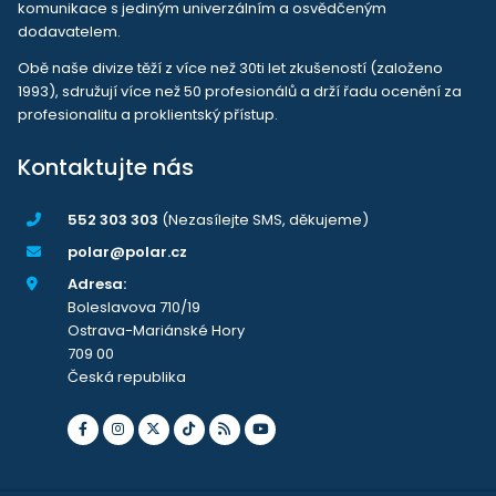
komunikace s jediným univerzálním a osvědčeným
dodavatelem.
Obě naše divize těží z více než 30ti let zkušeností (založeno
1993), sdružují více než 50 profesionálů a drží řadu ocenění za
profesionalitu a proklientský přístup.
Kontaktujte nás
552 303 303
(Nezasílejte SMS, děkujeme)
polar@polar.cz
Adresa:
Boleslavova 710/19
Ostrava-Mariánské Hory
709 00
Česká republika