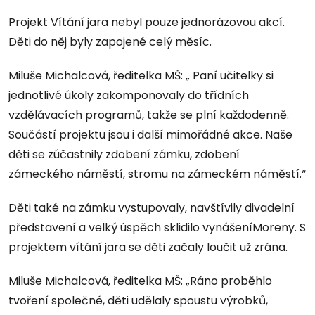
Projekt Vítání jara nebyl pouze jednorázovou akcí.
Děti do něj byly zapojené celý měsíc.
Miluše Michalcová, ředitelka MŠ: „ Paní učitelky si
jednotlivé úkoly zakomponovaly do třídních
vzdělávacích programů, takže se plní každodenně.
Součástí projektu jsou i další mimořádné akce. Naše
děti se zúčastnily zdobení zámku, zdobení
zámeckého náměstí, stromu na zámeckém náměstí.“
Děti také na zámku vystupovaly, navštívily divadelní
představení a velký úspěch sklidilo vynášeníMoreny. S
projektem vítání jara se děti začaly loučit už zrána.
Miluše Michalcová, ředitelka MŠ: „Ráno proběhlo
tvoření společné, děti udělaly spoustu výrobků,