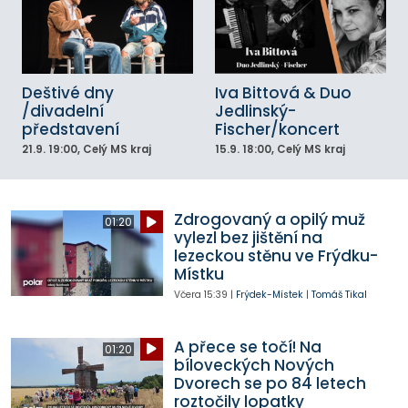
Deštivé dny
Iva Bittová & Duo
/divadelní
Jedlinský-
představení
Fischer/koncert
21.9.
19:00
, Celý MS kraj
15.9.
18:00
, Celý MS kraj
Zdrogovaný a opilý muž
01:20
vylezl bez jištění na
lezeckou stěnu ve Frýdku-
Místku
Včera
15:39
|
Frýdek-Místek
|
Tomáš Tikal
A přece se točí! Na
01:20
bíloveckých Nových
Dvorech se po 84 letech
roztočily lopatky