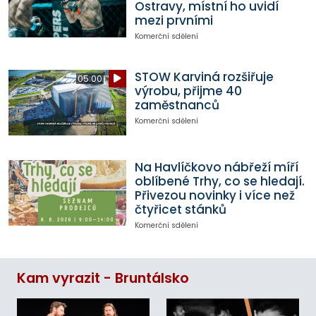
Ostravy, místní ho uvidí
mezi prvními
Komerční sdělení
STOW Karviná rozšiřuje
05:00
výrobu, přijme 40
zaměstnanců
Komerční sdělení
Na Havlíčkovo nábřeží míří
oblíbené Trhy, co se hledají.
Přivezou novinky i více než
čtyřicet stánků
Komerční sdělení
Kam vyrazit - Bruntálsko