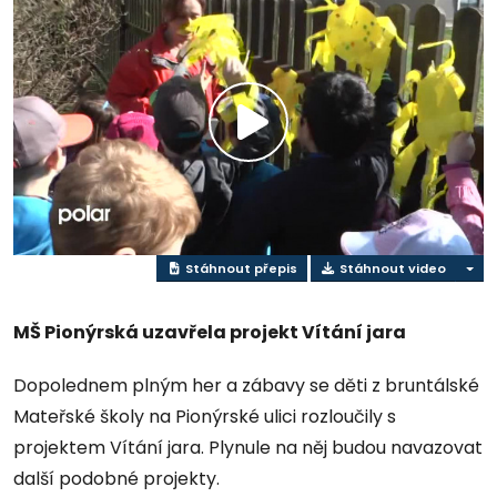
Přehrát
video
Stáhnout přepis
Stáhnout video
MŠ Pionýrská uzavřela projekt Vítání jara
Dopolednem plným her a zábavy se děti z bruntálské
Mateřské školy na Pionýrské ulici rozloučily s
projektem Vítání jara. Plynule na něj budou navazovat
další podobné projekty.