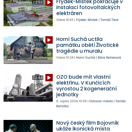
Frýdek-Místek pokračuje v
02:53
instalaci fotovoltaických
elektráren
Včera
15:43
|
Frýdek-Místek
|
Tomáš Tikal
Horní Suchá uctila
01:37
památku obětí Životické
tragédie u muralu
Včera
10:24
|
Horní Suchá
|
Bára Kelnerová
OZO bude mít vlastní
02:44
elektřinu. V Kunčicích
vyrostou 2 kogenerační
jednotky
6. srpna 2026
10:06
|
Ostrava-město
|
Tomáš
Kořistka
Nový český film Bojovník
ukáže ikonická místa