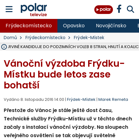
Frýdeckomístecko
Opavsko
Novojičínsko
Domů
Frýdeckomístecko
Frýdek-Místek
V KARVINÉ KANDIDUJE DO PODZIMNÍCH VOLEB 8 STRAN, HNUTÍ A KOALIC
ŠEST JEDNOTEK HASIČŮ ZASAHOVALO U POŽÁRU STRNIŠTĚ VE VĚT
HOŘELO NA DVOU HEKTARECH A ZNIČENO BYLO 35 BALÍKŮ SLÁMY, I
KARVINÁ ZNÁ BUDOUCÍ PODOBU AREÁLU LODIČKY V PARKU BOŽEN
MORAVSKOSLEZŠTÍ POLICISTÉ ODHALILI MEZINÁRODNÍ GANG PODVO
LÁKALI LIDI NA ZISKY Z KRYPTOMĚN, INFO A VIDEO NA POLAR.CZ
MINISTESTVO ŽIVOTNÍHO PROSTŘEDÍ PŘEVZALO VYŠETŘOVÁNÍ KAU
A ROZHODLO, ŽE VINÍK ZA ŠKODY PO ZAVEZENÍ TUNAMI ODPADU NE
EVROPSKÝ ŽALOBCE V OSTRAVĚ ŽALUJE 5 LIDÍ A FIRMU ZA PODVODY 
SLEZSKÁ OSTRAVA PŘIPRAVUJE PROJEKTOVOU DOKUMENTACI PRO 
FRÝDEK-MÍSTEK DOKONČIL STAVBU VOLNOČASOVÉHO AREÁLU NA RIVI
HNUTÍ ANO V HAVÍŘOVĚ NEZAŘADÍ HEJTMANA JOSEFA BĚLICU NA V
VĚRA PALKOVSKÁ UŽ NEBUDE KANDIDOVAT NA PRIMÁTORKU TŘINCE,
FOTBALISTA LAURI LAINE SE VRACÍ Z BANÍKU OSTRAVA NA PŮL ROK
F-M DOKONČIL PRVNÍ STUPEŇ PROJEKTOVÉ DOKUMENTACE DO
Vánoční výzdoba Frýdku-
Místku bude letos zase
bohatší
Vydáno 8. listopadu 2016 14:00 |
Frýdek-Místek
|
Marek Remeta
Přestože do Vánoc je stále ještě dost času,
Technické služby Frýdku-Místku už v těchto dnech
začaly s instalací vánoční výzdoby. Na sloupech
veřejného osvětlení se tak objevují světelné