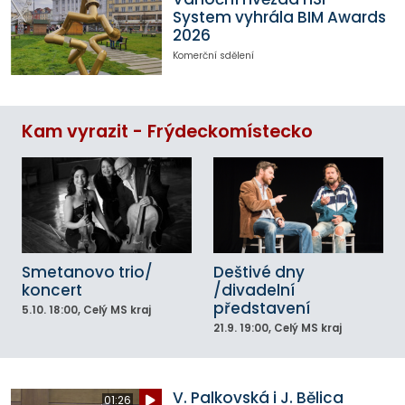
System vyhrála BIM Awards
2026
Komerční sdělení
Kam vyrazit - Frýdeckomístecko
Smetanovo trio/
Deštivé dny
koncert
/divadelní
představení
5.10.
18:00
, Celý MS kraj
21.9.
19:00
, Celý MS kraj
V. Palkovská i J. Bělica
01:26