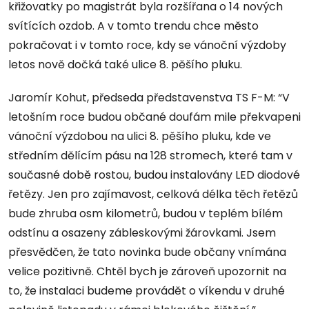
křižovatky po magistrát byla rozšířana o 14 nových
svítících ozdob. A v tomto trendu chce město
pokračovat i v tomto roce, kdy se vánoční výzdoby
letos nově dočká také ulice 8. pěšího pluku.
Jaromír Kohut, předseda představenstva TS F-M: “V
letošním roce budou občané doufám mile překvapeni
vánoční výzdobou na ulici 8. pěšího pluku, kde ve
středním dělícím pásu na 128 stromech, které tam v
současné době rostou, budou instalovány LED diodové
řetězy. Jen pro zajímavost, celková délka těch řetězů
bude zhruba osm kilometrů, budou v teplém bílém
odstínu a osazeny zábleskovými žárovkami. Jsem
přesvědčen, že tato novinka bude občany vnímána
velice pozitivně. Chtěl bych je zároveň upozornit na
to, že instalaci budeme provádět o víkendu v druhé