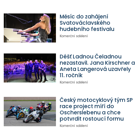
Měsíc do zahájení
Svatováclavského
hudebního festivalu
Komerční sdělení
Déšť Ladnou Čeladnou
nezastavil. Jana Kirschner a
Aneta Langerová uzavřely
11. ročník
Komerční sdělení
Český motocyklový tým SP
race project míří do
Oscherslebenu a chce
potvrdit rostoucí formu
Komerční sdělení