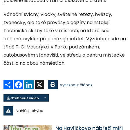
polovině listopadu v rámci blokového čištění.”
Vánoční svícny, vločky, světelné řetězy, hvězdy,
zvonečky, ale také převěsy a gejzíry nainstalují
Technické služby také v místech, na která jsou
občané zvyklí z předcházejících let. Výzdoba bude na
třídě T. G. Masaryka, v Parku pod zámkem,
autobusovém stanovišti, ve středu a centru místecké
části a na obou náměstích.
Sdílet
Facebook
LinkedIn
X
Vytisknout článek
Stáhnout video
Nahlásit chybu
Na Havlíčkovo nábřeží míří