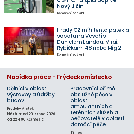
o 34 %, na špici poprvé
Nový Jičín
Komerční sdělení
Hrady CZ míří tento pátek a
sobotu na Veveří s
Danielem Landou, Mirai,
Rybičkami 48 nebo Mig 21
Komerční sdělení
Nabídka práce - Frýdeckomístecko
Dělníci v oblasti
Pracovníci přímé
výstavby a údržby
obslužné péče v
budov
oblasti
ambulantních a
Frýdek-Místek
terénních služeb a
Nástup: od 20. srpna 2026
pečovatelé v oblasti
od 22 400 Kč/měsíc
domácí péče
Třinec