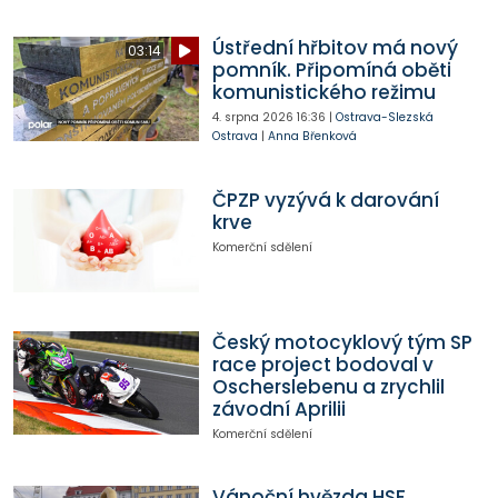
Ústřední hřbitov má nový
03:14
pomník. Připomíná oběti
komunistického režimu
4. srpna 2026
16:36
|
Ostrava-Slezská
Ostrava
|
Anna Břenková
ČPZP vyzývá k darování
krve
Komerční sdělení
Český motocyklový tým SP
race project bodoval v
Oscherslebenu a zrychlil
závodní Aprilii
Komerční sdělení
Vánoční hvězda HSF