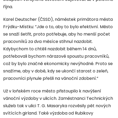
října.
Karel Deutscher (ČSSD), náměstek primátora města
Frýdku-Místku: ”Jde o to, aby to bylo efektivní. Město
se snaží šetřit, proto potřebuje, aby ho menší počet
pracovníků za dva měsíce stihnul nazdobit.
Kdybychom to chtěli nazdobit během 14 dnů,
potřebovali bychom nárazově spoustu pracovníků,
což by bylo značně ekonomicky nevýhodné. Proto se
snažíme, aby v době, kdy se ukončí starost o zeleň,
pracovníci plynule přešli na vánoční zdobení.”
Už v loňském roce město přistoupilo k navýšení
vánoční výzdoby v ulicích. Zaměstnanci Technických
služeb tak v ulici T. G. Masaryka rozvěsily pět nových
svítících girland. Také výzdoba od Rubikovy