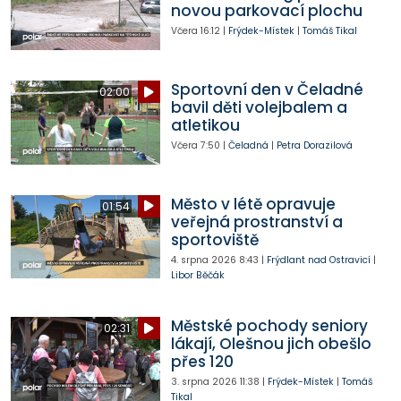
novou parkovací plochu
Včera
16:12
|
Frýdek-Místek
|
Tomáš Tikal
Sportovní den v Čeladné
02:00
bavil děti volejbalem a
atletikou
Včera
7:50
|
Čeladná
|
Petra Dorazilová
Město v létě opravuje
01:54
veřejná prostranství a
sportoviště
4. srpna 2026
8:43
|
Frýdlant nad Ostravicí
|
Libor Běčák
Městské pochody seniory
02:31
lákají, Olešnou jich obešlo
přes 120
3. srpna 2026
11:38
|
Frýdek-Místek
|
Tomáš
Tikal