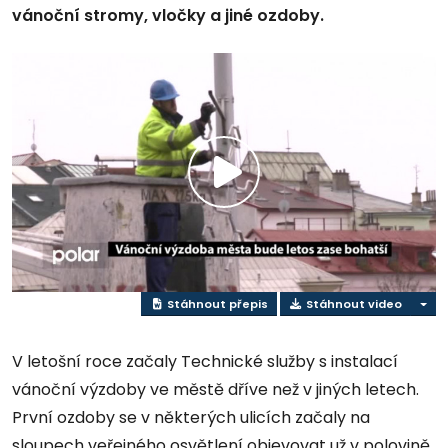
vánoční stromy, vločky a jiné ozdoby.
Přehrát
video
Stáhnout přepis
Stáhnout video
V letošní roce začaly Technické služby s instalací
vánoční výzdoby ve městě dříve než v jiných letech.
První ozdoby se v některých ulicích začaly na
sloupech veřejného osvětlení objevovat už v polovině