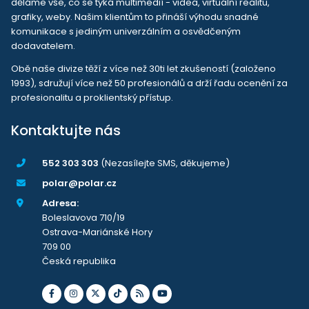
děláme vše, co se týká multimedií - videa, virtuální realitu,
grafiky, weby. Našim klientům to přináší výhodu snadné
komunikace s jediným univerzálním a osvědčeným
dodavatelem.
Obě naše divize těží z více než 30ti let zkušeností (založeno
1993), sdružují více než 50 profesionálů a drží řadu ocenění za
profesionalitu a proklientský přístup.
Kontaktujte nás
552 303 303
(Nezasílejte SMS, děkujeme)
polar@polar.cz
Adresa:
Boleslavova 710/19
Ostrava-Mariánské Hory
709 00
Česká republika