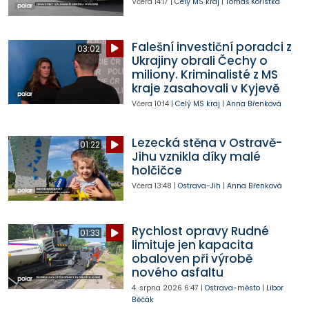
Včera
14:17
|
Celý MS kraj
|
Tomáš Kořistka
Falešní investiční poradci z
03:02
Ukrajiny obrali Čechy o
miliony. Kriminalisté z MS
kraje zasahovali v Kyjevě
Včera
10:14
|
Celý MS kraj
|
Anna Břenková
Lezecká stěna v Ostravě-
01:22
Jihu vznikla díky malé
holčičce
Včera
13:48
|
Ostrava-Jih
|
Anna Břenková
Rychlost opravy Rudné
01:33
limituje jen kapacita
obaloven při výrobě
nového asfaltu
4. srpna 2026
6:47
|
Ostrava-město
|
Libor
Běčák