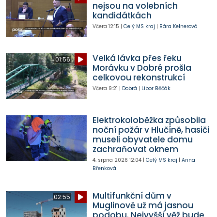
nejsou na volebních
kandidátkách
Včera
12:15
|
Celý MS kraj
|
Bára Kelnerová
Velká lávka přes řeku
01:56
Morávku v Dobré prošla
celkovou rekonstrukcí
Včera
9:21
|
Dobrá
|
Libor Běčák
Elektrokoloběžka způsobila
noční požár v Hlučíně, hasiči
museli obyvatele domu
zachraňovat oknem
4. srpna 2026
12:04
|
Celý MS kraj
|
Anna
Břenková
Multifunkční dům v
02:55
Muglinově už má jasnou
podobu. Nejvyšší věž bude