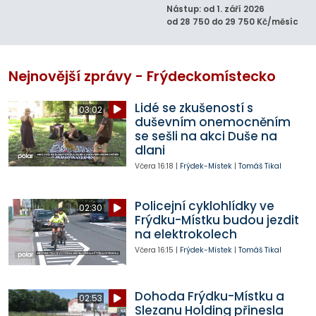
Nástup: od 1. září 2026
od 28 750 do 29 750 Kč/měsíc
Nejnovější zprávy - Frýdeckomístecko
Lidé se zkušeností s
03:02
duševním onemocněním
se sešli na akci Duše na
dlani
Včera
16:18
|
Frýdek-Místek
|
Tomáš Tikal
Policejní cyklohlídky ve
02:30
Frýdku-Místku budou jezdit
na elektrokolech
Včera
16:15
|
Frýdek-Místek
|
Tomáš Tikal
Dohoda Frýdku-Místku a
02:53
Slezanu Holding přinesla