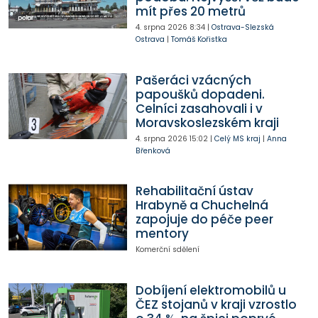
mít přes 20 metrů
4. srpna 2026
8:34
|
Ostrava-Slezská
Ostrava
|
Tomáš Kořistka
Pašeráci vzácných
papoušků dopadeni.
Celníci zasahovali i v
Moravskoslezském kraji
4. srpna 2026
15:02
|
Celý MS kraj
|
Anna
Břenková
Rehabilitační ústav
Hrabyně a Chuchelná
zapojuje do péče peer
mentory
Komerční sdělení
Dobíjení elektromobilů u
ČEZ stojanů v kraji vzrostlo