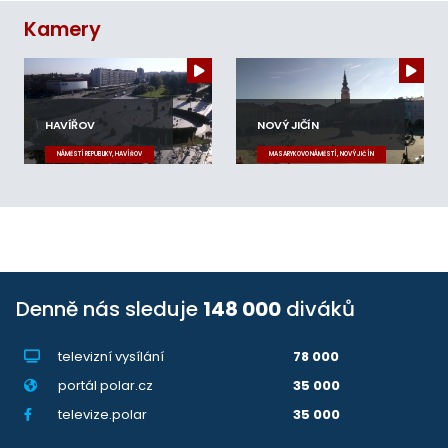
Kamery
HAVÍŘOV
NOVÝ JIČÍN
NÁMĚSTÍ REPUBLIKY, HAVÍŘOV
MASARYKOVO NÁMĚSTÍ, NOVÝ JIČÍN
Denně nás sleduje
148 000
diváků
televizní vysílání
78 000
portál polar.cz
35 000
televize.polar
35 000