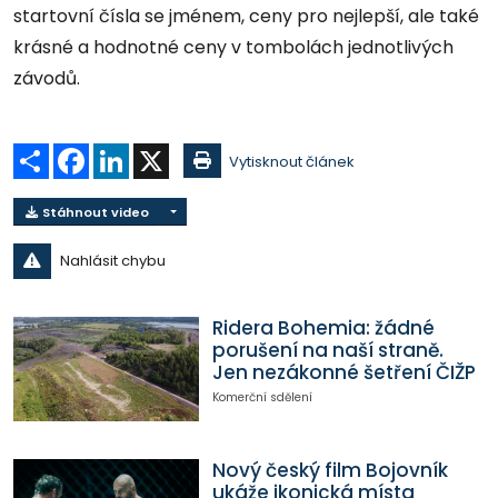
startovní čísla se jménem, ceny pro nejlepší, ale také
krásné a hodnotné ceny v tombolách jednotlivých
závodů.
Sdílet
Facebook
LinkedIn
X
Vytisknout článek
Stáhnout video
Nahlásit chybu
Ridera Bohemia: žádné
porušení na naší straně.
Jen nezákonné šetření ČIŽP
Komerční sdělení
Nový český film Bojovník
ukáže ikonická místa