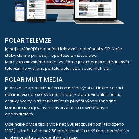
POLAR TELEVIZE
je nejúspěšnější regionální televizní společnost v ČR. Naše
štáby denně přinášejí reportáže z měst a obcí
Moravskoslezského kraje. Vysíláme je k lidem prostřednictvím
televizního vysílání, portálu polar.cz a sociálních sítí.
POLAR MULTIMEDIA
je divize se specializací na komerční výrobu. Umíme a rádi
děláme vše, co se týká multimedií - videa, virtuální realitu,
grafiky, weby. Našim klientům to přináší výhodu snadné
komunikace s jediným univerzálním a osvědčeným
dodavatelem.
Obě naše divize těží z více než 30ti let zkušeností (založeno
1993), sdružují více než 50 profesionálů a drží řadu ocenění za
profesionalitu a proklientský přístup.