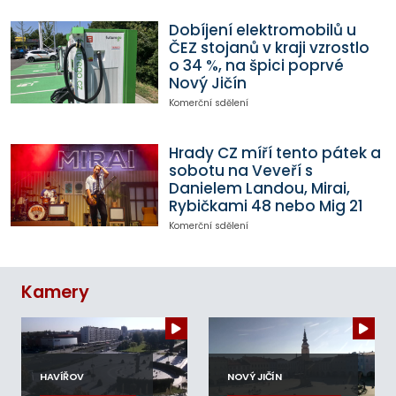
Dobíjení elektromobilů u
ČEZ stojanů v kraji vzrostlo
o 34 %, na špici poprvé
Nový Jičín
Komerční sdělení
Hrady CZ míří tento pátek a
sobotu na Veveří s
Danielem Landou, Mirai,
Rybičkami 48 nebo Mig 21
Komerční sdělení
Kamery
HAVÍŘOV
NOVÝ JIČÍN