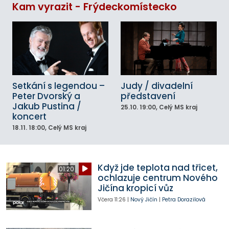
Kam vyrazit - Frýdeckomístecko
Setkání s legendou –
Judy / divadelní
Peter Dvorský a
představení
Jakub Pustina /
25.10.
19:00
, Celý MS kraj
koncert
18.11.
18:00
, Celý MS kraj
Když jde teplota nad třicet,
01:20
ochlazuje centrum Nového
Jičína kropicí vůz
Včera
11:26
|
Nový Jičín
|
Petra Dorazilová