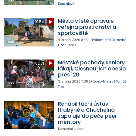
Dorazilová
Město v létě opravuje
01:54
veřejná prostranství a
sportoviště
4. srpna 2026
8:43
|
Frýdlant nad Ostravicí
|
Libor Běčák
Městské pochody seniory
02:31
lákají, Olešnou jich obešlo
přes 120
3. srpna 2026
11:38
|
Frýdek-Místek
|
Tomáš
Tikal
Rehabilitační ústav
Hrabyně a Chuchelná
zapojuje do péče peer
mentory
Komerční sdělení