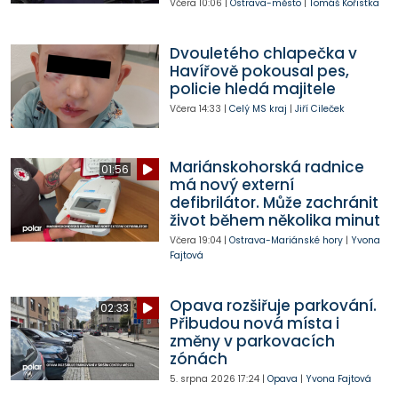
Včera
10:06
|
Ostrava-město
|
Tomáš Kořistka
Dvouletého chlapečka v
Havířově pokousal pes,
policie hledá majitele
Včera
14:33
|
Celý MS kraj
|
Jiří Cileček
Mariánskohorská radnice
01:56
má nový externí
defibrilátor. Může zachránit
život během několika minut
Včera
19:04
|
Ostrava-Mariánské hory
|
Yvona
Fajtová
Opava rozšiřuje parkování.
02:33
Přibudou nová místa i
změny v parkovacích
zónách
5. srpna 2026
17:24
|
Opava
|
Yvona Fajtová