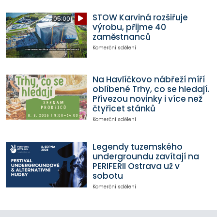
STOW Karviná rozšiřuje
05:00
výrobu, přijme 40
zaměstnanců
Komerční sdělení
Na Havlíčkovo nábřeží míří
oblíbené Trhy, co se hledají.
Přivezou novinky i více než
čtyřicet stánků
Komerční sdělení
Legendy tuzemského
undergroundu zavítají na
PERIFERII Ostrava už v
sobotu
Komerční sdělení