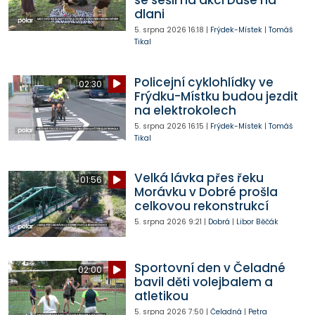
se sešli na akci Duše na
dlani
5. srpna 2026
16:18
|
Frýdek-Místek
|
Tomáš
Tikal
Policejní cyklohlídky ve
02:30
Frýdku-Místku budou jezdit
na elektrokolech
5. srpna 2026
16:15
|
Frýdek-Místek
|
Tomáš
Tikal
Velká lávka přes řeku
01:56
Morávku v Dobré prošla
celkovou rekonstrukcí
5. srpna 2026
9:21
|
Dobrá
|
Libor Běčák
Sportovní den v Čeladné
02:00
bavil děti volejbalem a
atletikou
5. srpna 2026
7:50
|
Čeladná
|
Petra