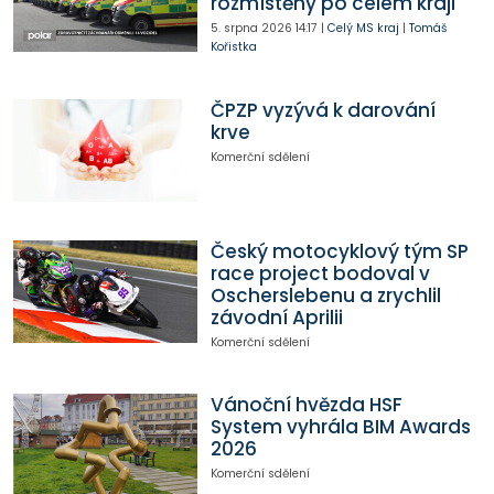
rozmístěny po celém kraji
5. srpna 2026
14:17
|
Celý MS kraj
|
Tomáš
Kořistka
ČPZP vyzývá k darování
krve
Komerční sdělení
Český motocyklový tým SP
race project bodoval v
Oscherslebenu a zrychlil
závodní Aprilii
Komerční sdělení
Vánoční hvězda HSF
System vyhrála BIM Awards
2026
Komerční sdělení