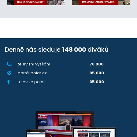
NÁMĚSTÍ REPUBLIKY, HAVÍŘOV
MASARYKOVO NÁMĚSTÍ, NOVÝ JIČÍN
Denně nás sleduje
148 000
diváků
televizní vysílání
78 000
portál polar.cz
35 000
televize.polar
35 000