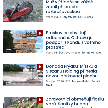
Muž v Příboře se vážně
zranil při práci s
rozbrušovačkou
Včera
9:35
|
Celý MS kraj
|
Jiří Cileček
Proskovice chystají
02:46
odbahnění. Ostrava je
podpoří z Fondu životního
prostředí.
Včera
9:14
|
Ostrava-město
|
Tomáš Kořistka
Dohoda Frýdku-Místku a
02:53
Slezanu Holding přinesla
novou parkovací plochu
5. srpna 2026
16:12
|
Frýdek-Místek
|
Tomáš
Tikal
Zdravotníci obměňují flotilu
01:18
vozů. Sanitky budou