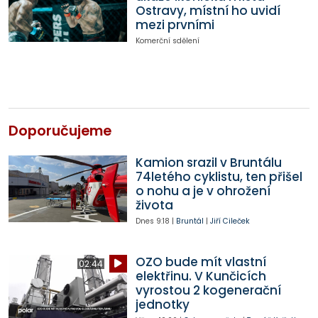
Ostravy, místní ho uvidí
mezi prvními
Komerční sdělení
Doporučujeme
Kamion srazil v Bruntálu
74letého cyklistu, ten přišel
o nohu a je v ohrožení
života
Dnes
9:18
|
Bruntál
|
Jiří Cileček
OZO bude mít vlastní
02:44
elektřinu. V Kunčicích
vyrostou 2 kogenerační
jednotky