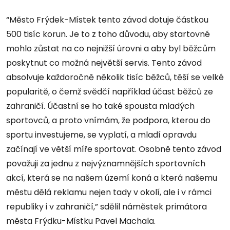
“Město Frýdek-Místek tento závod dotuje částkou
500 tisíc korun. Je to z toho důvodu, aby startovné
mohlo zůstat na co nejnižší úrovni a aby byl běžcům
poskytnut co možná největší servis. Tento závod
absolvuje každoročně několik tisíc běžců, těší se velké
popularitě, o čemž svědčí například účast běžců ze
zahraničí. Účastní se ho také spousta mladých
sportovců, a proto vnímám, že podpora, kterou do
sportu investujeme, se vyplatí, a mladí opravdu
začínají ve větší míře sportovat. Osobně tento závod
považuji za jednu z nejvýznamnějších sportovních
akcí, která se na našem území koná a která našemu
městu dělá reklamu nejen tady v okolí, ale i v rámci
republiky i v zahraničí,” sdělil náměstek primátora
města Frýdku-Místku Pavel Machala.