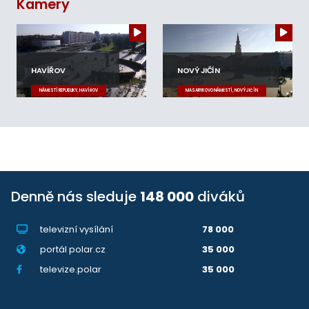
Kamery
HAVÍŘOV
NOVÝ JIČÍN
NÁMĚSTÍ REPUBLIKY, HAVÍŘOV
MASARYKOVO NÁMĚSTÍ, NOVÝ JIČÍN
Denně nás sleduje
148 000
diváků
televizní vysílání
78 000
portál polar.cz
35 000
televize.polar
35 000