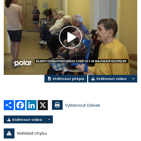
Přehrát
video
Stáhnout přepis
Stáhnout video
Sdílet
Facebook
LinkedIn
X
Vytisknout článek
Stáhnout video
Nahlásit chybu