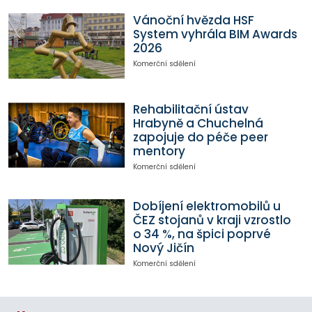
Vánoční hvězda HSF
System vyhrála BIM Awards
2026
Komerční sdělení
Rehabilitační ústav
Hrabyně a Chuchelná
zapojuje do péče peer
mentory
Komerční sdělení
Dobíjení elektromobilů u
ČEZ stojanů v kraji vzrostlo
o 34 %, na špici poprvé
Nový Jičín
Komerční sdělení