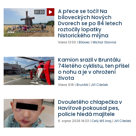
A přece se točí! Na
01:20
bíloveckých Nových
Dvorech se po 84 letech
roztočily lopatky
historického mlýna
Včera
13:00
|
Bílovec
|
Michal Slonina
Kamion srazil v Bruntálu
74letého cyklistu, ten přišel
o nohu a je v ohrožení
života
Včera
9:18
|
Bruntál
|
Jiří Cileček
Dvouletého chlapečka v
Havířově pokousal pes,
policie hledá majitele
6. srpna 2026
14:33
|
Celý MS kraj
|
Jiří Cileček