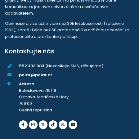
grafiky, weby. Našim klientům to přináší výhodu snadné
komunikace s jediným univerzálním a osvědčeným
dodavatelem.
Obě naše divize těží z více než 30ti let zkušeností (založeno
1993), sdružují více než 50 profesionálů a drží řadu ocenění za
profesionalitu a proklientský přístup.
Kontaktujte nás
552 303 303
(Nezasílejte SMS, děkujeme)
polar@polar.cz
Adresa:
Boleslavova 710/19
Ostrava-Mariánské Hory
709 00
Česká republika