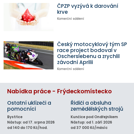
ČPZP vyzývá k darování
krve
Komerční sdělení
Český motocyklový tým SP
race project bodoval v
Oscherslebenu a zrychlil
závodní Aprilii
Komerční sdělení
Nabídka práce - Frýdeckomístecko
Ostatní uklízeči a
Řidiči a obsluha
pomocníci
zemědělských strojů
Bystřice
Kunčice pod Ondřejníkem
Nástup: od 17. srpna 2026
Nástup: od 1. září 2026
od 140 do 170 Kč/hod.
od 37 000 Kč/měsíc