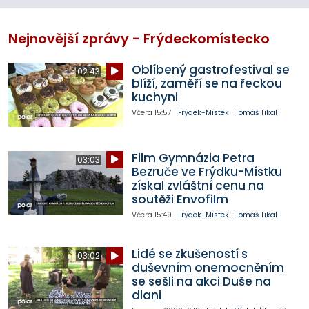
Nejnovější zprávy - Frýdeckomístecko
Oblíbený gastrofestival se
02:43
blíží, zaměří se na řeckou
kuchyni
Včera
15:57
|
Frýdek-Místek
|
Tomáš Tikal
Film Gymnázia Petra
03:03
Bezruče ve Frýdku-Místku
získal zvláštní cenu na
soutěži Envofilm
Včera
15:49
|
Frýdek-Místek
|
Tomáš Tikal
Lidé se zkušeností s
03:02
duševním onemocněním
se sešli na akci Duše na
dlani