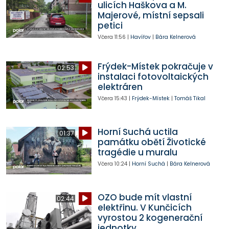
ulicích Haškova a M.
Majerové, místní sepsali
petici
Včera
11:56
|
Havířov
|
Bára Kelnerová
Frýdek-Místek pokračuje v
02:53
instalaci fotovoltaických
elektráren
Včera
15:43
|
Frýdek-Místek
|
Tomáš Tikal
Horní Suchá uctila
01:37
památku obětí Životické
tragédie u muralu
Včera
10:24
|
Horní Suchá
|
Bára Kelnerová
OZO bude mít vlastní
02:44
elektřinu. V Kunčicích
vyrostou 2 kogenerační
jednotky