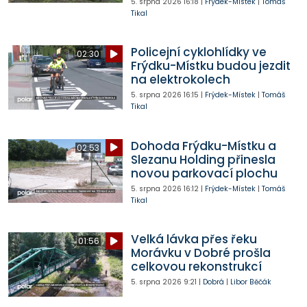
5. srpna 2026
16:18
|
Frýdek-Místek
|
Tomáš
Tikal
Policejní cyklohlídky ve
02:30
Frýdku-Místku budou jezdit
na elektrokolech
5. srpna 2026
16:15
|
Frýdek-Místek
|
Tomáš
Tikal
Dohoda Frýdku-Místku a
02:53
Slezanu Holding přinesla
novou parkovací plochu
5. srpna 2026
16:12
|
Frýdek-Místek
|
Tomáš
Tikal
Velká lávka přes řeku
01:56
Morávku v Dobré prošla
celkovou rekonstrukcí
5. srpna 2026
9:21
|
Dobrá
|
Libor Běčák