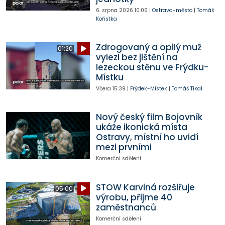
6. srpna 2026
10:06
|
Ostrava-město
|
Tomáš
Kořistka
Zdrogovaný a opilý muž
01:20
vylezl bez jištění na
lezeckou stěnu ve Frýdku-
Místku
Včera
15:39
|
Frýdek-Místek
|
Tomáš Tikal
Nový český film Bojovník
ukáže ikonická místa
Ostravy, místní ho uvidí
mezi prvními
Komerční sdělení
STOW Karviná rozšiřuje
05:00
výrobu, přijme 40
zaměstnanců
Komerční sdělení