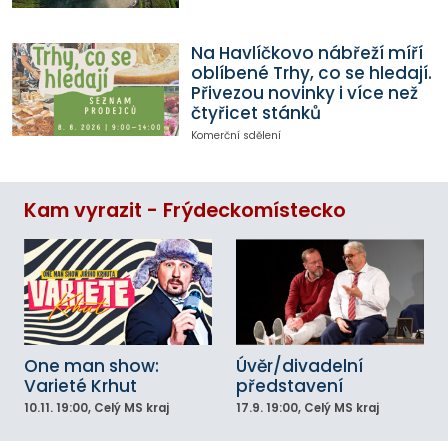
Na Havlíčkovo nábřeží míří
oblíbené Trhy, co se hledají.
Přivezou novinky i více než
čtyřicet stánků
Komerční sdělení
Kam vyrazit - Frýdeckomístecko
One man show:
Úvěr/divadelní
Varieté Krhut
představení
10.11.
19:00
, Celý MS kraj
17.9.
19:00
, Celý MS kraj