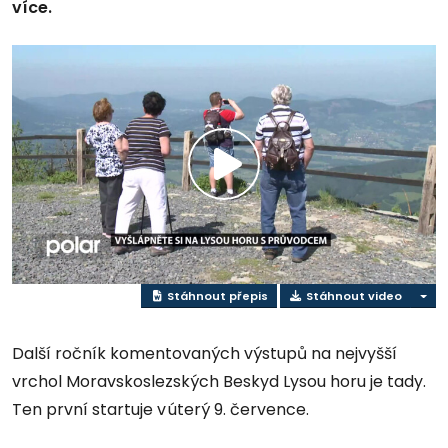
více.
Přehrát
video
Stáhnout přepis
Stáhnout video
Další ročník komentovaných výstupů na nejvyšší
vrchol Moravskoslezských Beskyd Lysou horu je tady.
Ten první startuje v úterý 9. července.