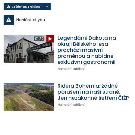
Stáhnout video
Nahlásit chybu
Legendární Dakota na
01:32
okraji Bělského lesa
prochází masivní
proměnou a nabídne
exkluzivní gastronomii
Komerční sdělení
Ridera Bohemia: žádné
porušení na naší straně.
Jen nezákonné šetření ČIŽP
Komerční sdělení