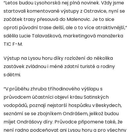
“Letos budou Lysohorská nej plná novinek. Vždy jsme
startovali komentované výstupy z Ostravice, nyní se
začátek trasy přesouvá do Malenovic. Je to sice
oproti původní trase delší, ale o to více atraktivnější,“
sdělila Lucie Talavašková, marketingová manažerka
TIC F-M.
Výstup na Lysou horu díky rozložení do několika
zastávek zvládnou i méně zdatní turisté a rodiny
s dětmi.
“V průběhu zhruba tříhodinového výšlapu s
průvodcem účastníci objeví krásu Satinských
vodopádů, poznají nejstarší hospůdku v Beskydech,
seznámí se se zbojníkem Ondrášem, jelikož budou
míjet Ondrášovy díry. Průvodce připomene také, že
není radno podceňovat ani Lysou horu a pro všechny