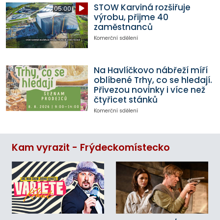
STOW Karviná rozšiřuje
05:00
výrobu, přijme 40
zaměstnanců
Komerční sdělení
Na Havlíčkovo nábřeží míří
oblíbené Trhy, co se hledají.
Přivezou novinky i více než
čtyřicet stánků
Komerční sdělení
Kam vyrazit - Frýdeckomístecko