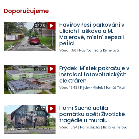
Doporučujeme
Havířov řeší parkování v
02:38
ulicích Haškova a M.
Majerové, místní sepsali
petici
Včera
11:56
|
Havířov
|
Bára Kelnerová
Frýdek-Místek pokračuje v
02:53
instalaci fotovoltaických
elektráren
Včera
15:43
|
Frýdek-Místek
|
Tomáš Tikal
Horní Suchá uctila
01:37
památku obětí Životické
tragédie u muralu
Včera
10:24
|
Horní Suchá
|
Bára Kelnerová