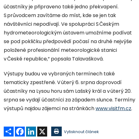
účastníky je připraveno také jedno překvapení.
S průvodcem zavítáme do míst, kde se jen tak
návštěvníci nepodívají. Ve spolupráci S Českým
hydrometeorologickým ústavem umožníme podívat
se pod pokličku předpovědí počasí na druhé nejvýše
položené profesionální meteorologické stanici
v České republice,“ popsala Talavašková.
Výstupy budou ve vybraných termínech také
tematicky zpestřené. V úterý 6. srpna doprovodí
účastníky na Lysou horu sám Lašský král a v úterý 20.
srpna se vydají účastníci za západem slunce. Termíny
výstupů najdou zájemci na stránkách
www.visitfm.cz
.
Sdílet
Facebook
LinkedIn
X
Vytisknout článek