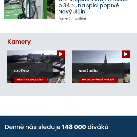
o 34 %, na špici poprvé
Nový Jičín
Komerční sdělení
Kamery
HAVÍŘOV
NOVÝ JIČÍN
NÁMĚSTÍ REPUBLIKY, HAVÍŘOV
MASARYKOVO NÁMĚSTÍ, NOVÝ JIČÍN
Denně nás sleduje
148 000
diváků