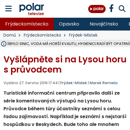
Frýdeckomístecko
Opavsko
Novojičínsko
Domů
Frýdeckomístecko
Frýdek-Místek
Ě PŘIBYLO SINIC, VODA MÁ HORŠÍ KVALITU, HYGIENICI RADÍ BÝT OPATRNÍ
ÚOHS DAL ZÁTORU POKUTU 100 000 ZA CHYBY V ZAKÁZCE NA OBN
AREÁL LODIČEK V KARVINÉ SE PŘIPRAVUJE NA VELKOU REKONSTRUKC
KARVINÁ ZNÁ BUDOUCÍ PODOBU AREÁLU LODIČKY V PARKU BOŽEN
CYKLISTU (74) SRAZIL V BRUNTÁLU KAMION, JE V OHROŽENÍ ŽIVOTA,
POLICIE HLEDÁ PŘÍPADNÉ SVĚDKY, KTEŘÍ POMŮŽOU OBJASNIT PRŮ
RADNÍ OSTRAVY A POSLANKYNĚ A. HOFFMANNOVÁ ZA PIRÁTY PODA
NA POSTUP MINISTERSTVA ŽIVOTNÍHO PROSTŘEDÍ V KAUZE HALDY 
MUŽ V PŘÍBOŘE SE VÁŽNĚ ZRANIL PŘI PRÁCI S ROZBRUŠOVAČKOU, I
SLEZSKÁ OSTRAVA PŘIPRAVUJE PROJEKTOVOU DOKUMENTACI PRO 
PODEZŘELÝ BALÍČEK ZASTAVIL PROVOZ NA NÁDRAŽÍ VE F-M, ČEKÁ 
CHLAPEČKA (2) V HAVÍŘOVĚ POKOUSAL PES, POLICIE HLEDÁ MAJITEL
MS KRAJ VYBUDUJE ZA 40 MILIONŮ V JABLUNKOVĚ NOVÝ MOST PŘES O
FOTBALISTA LAURI LAINE SE VRACÍ Z BANÍKU OSTRAVA NA PŮL ROK
F-M DOKONČIL VOLNOČASOVÝ AREÁL RIVKA PARK ZA 62 MILIONŮ,
Vyšlápněte si na Lysou horu
s průvodcem
Vydáno 27. června 2019 17:44 |
Frýdek-Místek
|
Marek Remeta
Turistické informační centrum připravilo další ze
série komentovaných výstupů na Lysou horu.
Průvodce během túry účastníky seznámí s celou
řadou zajímavostí. Například je seznámí s nejstarší
hospůdkou v Beskydech. Bude toho ale mnohem