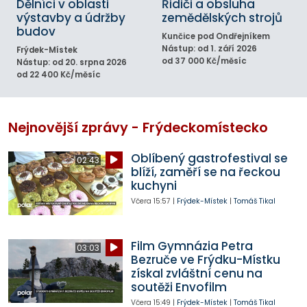
Dělníci v oblasti
Řidiči a obsluha
výstavby a údržby
zemědělských strojů
budov
Kunčice pod Ondřejníkem
Nástup: od 1. září 2026
Frýdek-Místek
od 37 000 Kč/měsíc
Nástup: od 20. srpna 2026
od 22 400 Kč/měsíc
Nejnovější zprávy - Frýdeckomístecko
Oblíbený gastrofestival se
02:43
blíží, zaměří se na řeckou
kuchyni
Včera
15:57
|
Frýdek-Místek
|
Tomáš Tikal
Film Gymnázia Petra
03:03
Bezruče ve Frýdku-Místku
získal zvláštní cenu na
soutěži Envofilm
Včera
15:49
|
Frýdek-Místek
|
Tomáš Tikal