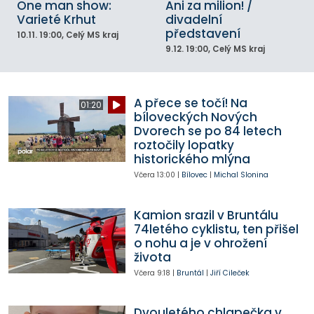
One man show:
Ani za milion! /
Varieté Krhut
divadelní
představení
10.11.
19:00
, Celý MS kraj
9.12.
19:00
, Celý MS kraj
A přece se točí! Na
01:20
bíloveckých Nových
Dvorech se po 84 letech
roztočily lopatky
historického mlýna
Včera
13:00
|
Bílovec
|
Michal Slonina
Kamion srazil v Bruntálu
74letého cyklistu, ten přišel
o nohu a je v ohrožení
života
Včera
9:18
|
Bruntál
|
Jiří Cileček
Dvouletého chlapečka v