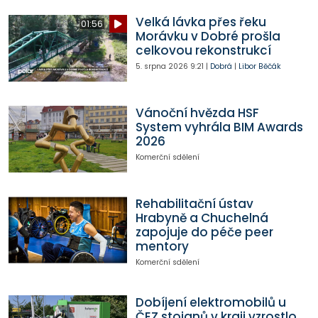
Velká lávka přes řeku
01:56
Morávku v Dobré prošla
celkovou rekonstrukcí
5. srpna 2026
9:21
|
Dobrá
|
Libor Běčák
Vánoční hvězda HSF
System vyhrála BIM Awards
2026
Komerční sdělení
Rehabilitační ústav
Hrabyně a Chuchelná
zapojuje do péče peer
mentory
Komerční sdělení
Dobíjení elektromobilů u
ČEZ stojanů v kraji vzrostlo