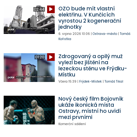
OZO bude mít vlastní
02:44
elektřinu. V Kunčicích
vyrostou 2 kogenerační
jednotky
6. srpna 2026
10:06
|
Ostrava-město
|
Tomáš
Kořistka
Zdrogovaný a opilý muž
01:20
vylezl bez jištění na
lezeckou stěnu ve Frýdku-
Místku
Včera
15:39
|
Frýdek-Místek
|
Tomáš Tikal
Nový český film Bojovník
ukáže ikonická místa
Ostravy, místní ho uvidí
mezi prvními
Komerční sdělení