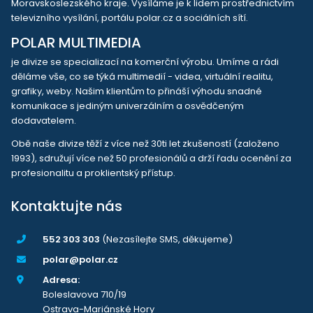
Moravskoslezského kraje. Vysíláme je k lidem prostřednictvím
televizního vysílání, portálu polar.cz a sociálních sítí.
POLAR MULTIMEDIA
je divize se specializací na komerční výrobu. Umíme a rádi
děláme vše, co se týká multimedií - videa, virtuální realitu,
grafiky, weby. Našim klientům to přináší výhodu snadné
komunikace s jediným univerzálním a osvědčeným
dodavatelem.
Obě naše divize těží z více než 30ti let zkušeností (založeno
1993), sdružují více než 50 profesionálů a drží řadu ocenění za
profesionalitu a proklientský přístup.
Kontaktujte nás
552 303 303
(Nezasílejte SMS, děkujeme)
polar@polar.cz
Adresa:
Boleslavova 710/19
Ostrava-Mariánské Hory