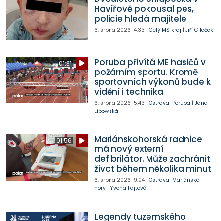
Havířově pokousal pes,
policie hledá majitele
6. srpna 2026
14:33
|
Celý MS kraj
|
Jiří Cileček
Poruba přivítá ME hasičů v
01:31
požárním sportu. Kromě
sportovních výkonů bude k
vidění i technika
6. srpna 2026
15:43
|
Ostrava-Poruba
|
Jana
Lipowská
Mariánskohorská radnice
01:56
má nový externí
defibrilátor. Může zachránit
život během několika minut
6. srpna 2026
19:04
|
Ostrava-Mariánské
hory
|
Yvona Fajtová
Legendy tuzemského