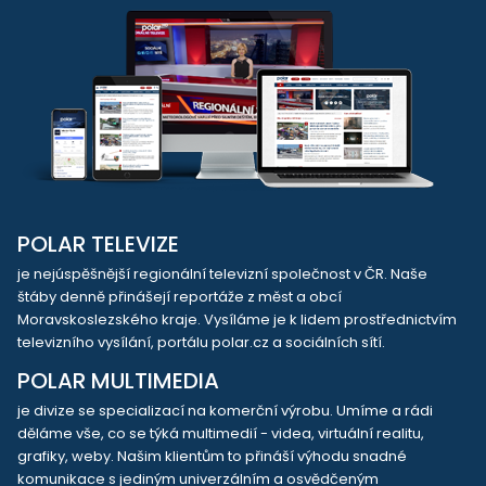
POLAR TELEVIZE
je nejúspěšnější regionální televizní společnost v ČR. Naše
štáby denně přinášejí reportáže z měst a obcí
Moravskoslezského kraje. Vysíláme je k lidem prostřednictvím
televizního vysílání, portálu polar.cz a sociálních sítí.
POLAR MULTIMEDIA
je divize se specializací na komerční výrobu. Umíme a rádi
děláme vše, co se týká multimedií - videa, virtuální realitu,
grafiky, weby. Našim klientům to přináší výhodu snadné
komunikace s jediným univerzálním a osvědčeným