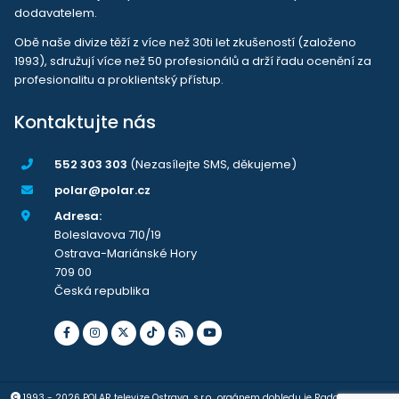
dodavatelem.
Obě naše divize těží z více než 30ti let zkušeností (založeno
1993), sdružují více než 50 profesionálů a drží řadu ocenění za
profesionalitu a proklientský přístup.
Kontaktujte nás
552 303 303
(Nezasílejte SMS, děkujeme)
polar@polar.cz
Adresa:
Boleslavova 710/19
Ostrava-Mariánské Hory
709 00
Česká republika
1993 - 2026 POLAR televize Ostrava, s.r.o., orgánem dohledu je Rada pro