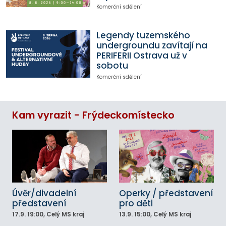
Komerční sdělení
Legendy tuzemského
undergroundu zavítají na
PERIFERII Ostrava už v
sobotu
Komerční sdělení
Kam vyrazit - Frýdeckomístecko
Úvěr/divadelní
Operky / představení
představení
pro děti
17.9.
19:00
, Celý MS kraj
13.9.
15:00
, Celý MS kraj