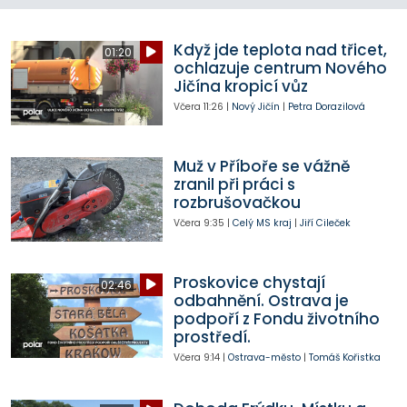
Když jde teplota nad třicet,
01:20
ochlazuje centrum Nového
Jičína kropicí vůz
Včera
11:26
|
Nový Jičín
|
Petra Dorazilová
Muž v Příboře se vážně
zranil při práci s
rozbrušovačkou
Včera
9:35
|
Celý MS kraj
|
Jiří Cileček
Proskovice chystají
02:46
odbahnění. Ostrava je
podpoří z Fondu životního
prostředí.
Včera
9:14
|
Ostrava-město
|
Tomáš Kořistka