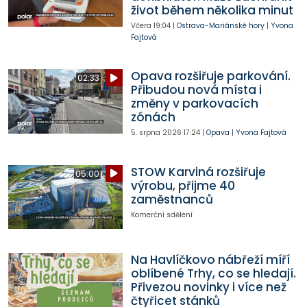
život během několika minut
Včera
19:04
|
Ostrava-Mariánské hory
|
Yvona
Fajtová
Opava rozšiřuje parkování.
02:33
Přibudou nová místa i
změny v parkovacích
zónách
5. srpna 2026
17:24
|
Opava
|
Yvona Fajtová
STOW Karviná rozšiřuje
05:00
výrobu, přijme 40
zaměstnanců
Komerční sdělení
Na Havlíčkovo nábřeží míří
oblíbené Trhy, co se hledají.
Přivezou novinky i více než
čtyřicet stánků