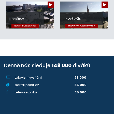
HAVÍŘOV
NOVÝ JIČÍN
NÁMĚSTÍ REPUBLIKY, HAVÍŘOV
MASARYKOVO NÁMĚSTÍ, NOVÝ JIČÍN
Denně nás sleduje
148 000
diváků
televizní vysílání
78 000
portál polar.cz
35 000
televize.polar
35 000