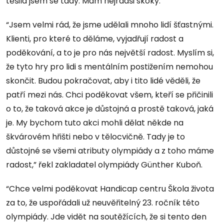
těšila jsem se tady. Mám nejradši skoky.”
“Jsem velmi rád, že jsme udělali mnoho lidí šťastnými.
Klienti, pro které to děláme, vyjadřují radost a
poděkování, a to je pro nás největší radost. Myslím si,
že tyto hry pro lidi s mentálním postižením nemohou
skončit. Budou pokračovat, aby i tito lidé věděli, že
patří mezi nás. Chci poděkovat všem, kteří se přičinili
o to, že taková akce je důstojná a prostě taková, jaká
je. My bychom tuto akci mohli dělat někde na
škvárovém hřišti nebo v tělocvičně. Tady je to
důstojné se všemi atributy olympiády a z toho máme
radost,” řekl zakladatel olympiády Günther Kuboň.
“Chce velmi poděkovat Handicap centru Škola života
za to, že uspořádali už neuvěřitelný 23. ročník této
olympiády. Jde vidět na soutěžících, že si tento den