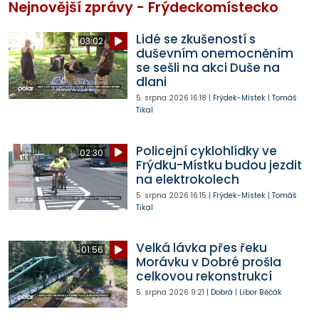
Nejnovější zprávy - Frýdeckomístecko
Lidé se zkušeností s
03:02
duševním onemocněním
se sešli na akci Duše na
dlani
5. srpna 2026
16:18
|
Frýdek-Místek
|
Tomáš
Tikal
Policejní cyklohlídky ve
02:30
Frýdku-Místku budou jezdit
na elektrokolech
5. srpna 2026
16:15
|
Frýdek-Místek
|
Tomáš
Tikal
Velká lávka přes řeku
01:56
Morávku v Dobré prošla
celkovou rekonstrukcí
5. srpna 2026
9:21
|
Dobrá
|
Libor Běčák