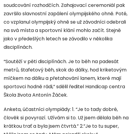
soudcování rozhodčích. Zahajovací ceremoniál pak
završilo slavnostní zapálení olympijského ohně. Poté,
co vzplanul olympijský ohně se už závodníci odebrali
na svá místa a sportovní klání mohlo začít. Stejně
jako v předešlých letech se závodilo v několika
disciplínách.
“Soutěží v pěti disciplínách. Je to běh na padesát
metrů, štafetový běh, skok do dálky, hod kriketovým
míčkem na dálku a přetahování lanem, které mají
sportovci hodně rádi,” sdělil ředitel Handicap centra
Škola života Antonín Žáček.
Anketa, účastníci olympiády: 1. “Je to tady dobré,
člověk si povyrazí. Užívám si to. Už jsem dělala běh na
krátkou trať a byla jsem čtvrtá.” 2.”Je to tu super,