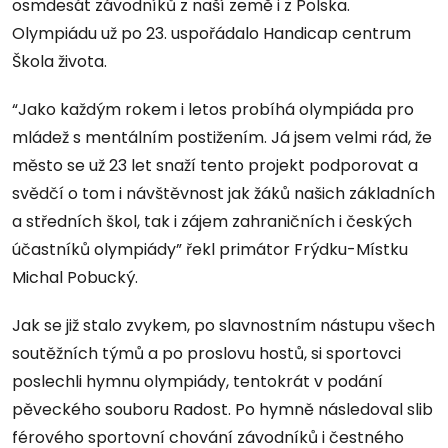
osmdesát závodníků z naší země i z Polska.
Olympiádu už po 23. uspořádalo Handicap centrum
Škola života.
“Jako každým rokem i letos probíhá olympiáda pro
mládež s mentálním postižením. Já jsem velmi rád, že
město se už 23 let snaží tento projekt podporovat a
svědčí o tom i návštěvnost jak žáků našich základních
a středních škol, tak i zájem zahraničních i českých
účastníků olympiády” řekl primátor Frýdku-Místku
Michal Pobucký.
Jak se již stalo zvykem, po slavnostním nástupu všech
soutěžních týmů a po proslovu hostů, si sportovci
poslechli hymnu olympiády, tentokrát v podání
pěveckého souboru Radost. Po hymně následoval slib
férového sportovní chování závodníků i čestného