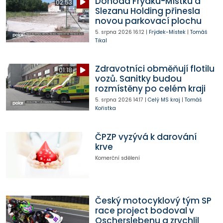
Dohoda Frýdku-Místku a
02:53
Slezanu Holding přinesla
novou parkovací plochu
5. srpna 2026
16:12
|
Frýdek-Místek
|
Tomáš
Tikal
Zdravotníci obměňují flotilu
01:18
vozů. Sanitky budou
rozmístěny po celém kraji
5. srpna 2026
14:17
|
Celý MS kraj
|
Tomáš
Kořistka
ČPZP vyzývá k darování
krve
Komerční sdělení
Český motocyklový tým SP
race project bodoval v
Oscherslebenu a zrychlil