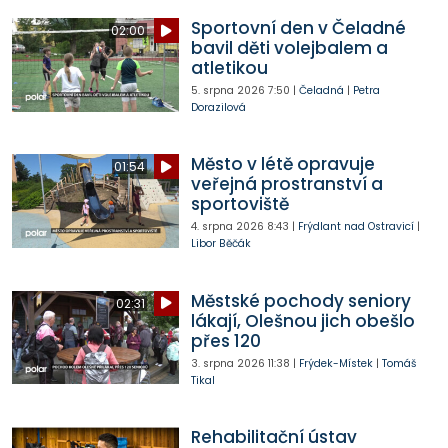
Sportovní den v Čeladné
02:00
bavil děti volejbalem a
atletikou
5. srpna 2026
7:50
|
Čeladná
|
Petra
Dorazilová
Město v létě opravuje
01:54
veřejná prostranství a
sportoviště
4. srpna 2026
8:43
|
Frýdlant nad Ostravicí
|
Libor Běčák
Městské pochody seniory
02:31
lákají, Olešnou jich obešlo
přes 120
3. srpna 2026
11:38
|
Frýdek-Místek
|
Tomáš
Tikal
Rehabilitační ústav