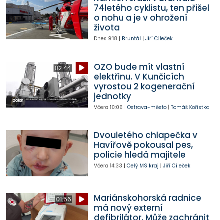
74letého cyklistu, ten přišel
o nohu a je v ohrožení
života
Dnes
9:18
|
Bruntál
|
Jiří Cileček
OZO bude mít vlastní
02:44
elektřinu. V Kunčicích
vyrostou 2 kogenerační
jednotky
Včera
10:06
|
Ostrava-město
|
Tomáš Kořistka
Dvouletého chlapečka v
Havířově pokousal pes,
policie hledá majitele
Včera
14:33
|
Celý MS kraj
|
Jiří Cileček
Mariánskohorská radnice
01:56
má nový externí
defibrilátor. Může zachránit