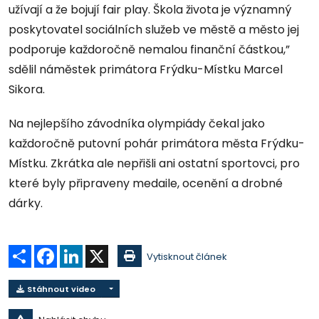
užívají a že bojují fair play. Škola života je významný
poskytovatel sociálních služeb ve městě a město jej
podporuje každoročně nemalou finanční částkou,”
sdělil náměstek primátora Frýdku-Místku Marcel
Sikora.
Na nejlepšího závodníka olympiády čekal jako
každoročně putovní pohár primátora města Frýdku-
Místku. Zkrátka ale nepřišli ani ostatní sportovci, pro
které byly připraveny medaile, ocenění a drobné
dárky.
Sdílet
Facebook
LinkedIn
X
Vytisknout článek
Stáhnout video