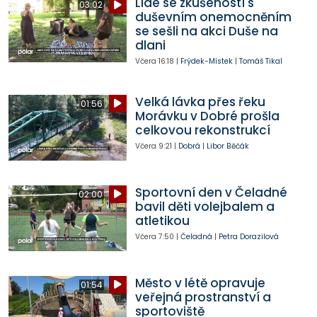
Lidé se zkušeností s
03:02
duševním onemocněním
se sešli na akci Duše na
dlani
Včera
16:18
|
Frýdek-Místek
|
Tomáš Tikal
Velká lávka přes řeku
01:56
Morávku v Dobré prošla
celkovou rekonstrukcí
Včera
9:21
|
Dobrá
|
Libor Běčák
Sportovní den v Čeladné
02:00
bavil děti volejbalem a
atletikou
Včera
7:50
|
Čeladná
|
Petra Dorazilová
Město v létě opravuje
01:54
veřejná prostranství a
sportoviště