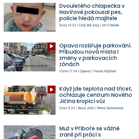
Dvouletého chlapečka v
Havířově pokousal pes,
policie hledá majitele
Dnes
14:33
|
Celý MS kraj
|
Jiří Cileček
Opava rozšiřuje parkování.
02:33
Přibudou nová místa i
změny v parkovacích
zónách
Včera
17:24
|
Opava
|
Yvona Fajtová
Když jde teplota nad třicet,
01:20
ochlazuje centrum Nového
Jičína kropicí vůz
Dnes
11:26
|
Nový Jičín
|
Petra Dorazilová
Muž v Příboře se vážně
zranil při práci s