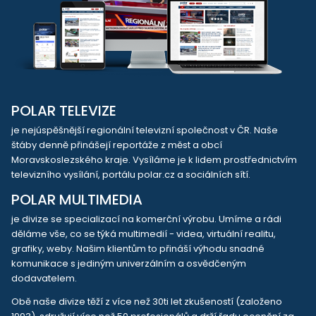
POLAR TELEVIZE
je nejúspěšnější regionální televizní společnost v ČR. Naše
štáby denně přinášejí reportáže z měst a obcí
Moravskoslezského kraje. Vysíláme je k lidem prostřednictvím
televizního vysílání, portálu polar.cz a sociálních sítí.
POLAR MULTIMEDIA
je divize se specializací na komerční výrobu. Umíme a rádi
děláme vše, co se týká multimedií - videa, virtuální realitu,
grafiky, weby. Našim klientům to přináší výhodu snadné
komunikace s jediným univerzálním a osvědčeným
dodavatelem.
Obě naše divize těží z více než 30ti let zkušeností (založeno