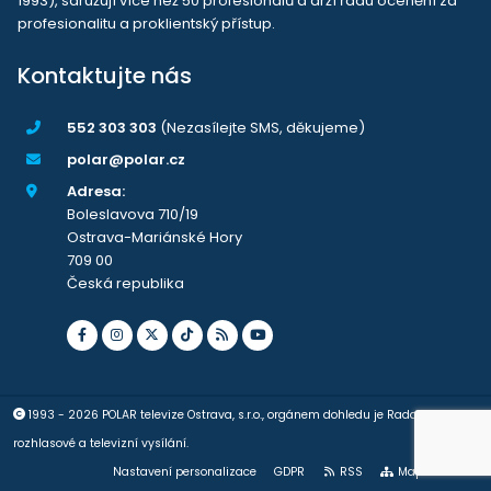
1993), sdružují více než 50 profesionálů a drží řadu ocenění za
profesionalitu a proklientský přístup.
Kontaktujte nás
552 303 303
(Nezasílejte SMS, děkujeme)
polar@polar.cz
Adresa:
Boleslavova 710/19
Ostrava-Mariánské Hory
709 00
Česká republika
1993 - 2026 POLAR televize Ostrava, s.r.o., orgánem dohledu je Rada pro
rozhlasové a televizní vysílání.
Nastavení personalizace
GDPR
RSS
Mapa stránek