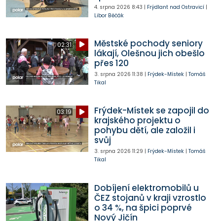
4. srpna 2026
8:43
|
Frýdlant nad Ostravicí
|
Libor Běčák
Městské pochody seniory
02:31
lákají, Olešnou jich obešlo
přes 120
3. srpna 2026
11:38
|
Frýdek-Místek
|
Tomáš
Tikal
Frýdek-Místek se zapojil do
03:19
krajského projektu o
pohybu dětí, ale založil i
svůj
3. srpna 2026
11:29
|
Frýdek-Místek
|
Tomáš
Tikal
Dobíjení elektromobilů u
ČEZ stojanů v kraji vzrostlo
o 34 %, na špici poprvé
Nový Jičín