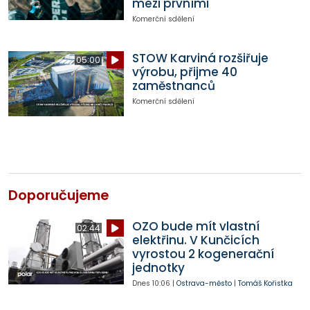
mezi prvními
Komerční sdělení
STOW Karviná rozšiřuje
05:00
výrobu, přijme 40
zaměstnanců
Komerční sdělení
Doporučujeme
OZO bude mít vlastní
02:44
elektřinu. V Kunčicích
vyrostou 2 kogenerační
jednotky
Dnes
10:06
|
Ostrava-město
|
Tomáš Kořistka