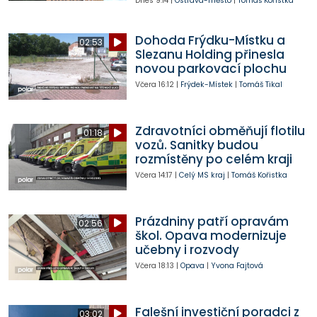
Dnes
9:14
|
Ostrava-město
|
Tomáš Kořistka
Dohoda Frýdku-Místku a
02:53
Slezanu Holding přinesla
novou parkovací plochu
Včera
16:12
|
Frýdek-Místek
|
Tomáš Tikal
Zdravotníci obměňují flotilu
01:18
vozů. Sanitky budou
rozmístěny po celém kraji
Včera
14:17
|
Celý MS kraj
|
Tomáš Kořistka
Prázdniny patří opravám
02:56
škol. Opava modernizuje
učebny i rozvody
Včera
18:13
|
Opava
|
Yvona Fajtová
Falešní investiční poradci z
03:02