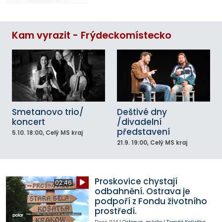
Kam vyrazit - Frýdeckomístecko
Smetanovo trio/
Deštivé dny
koncert
/divadelní
představení
5.10.
18:00
, Celý MS kraj
21.9.
19:00
, Celý MS kraj
Proskovice chystají
02:46
odbahnění. Ostrava je
podpoří z Fondu životního
prostředí.