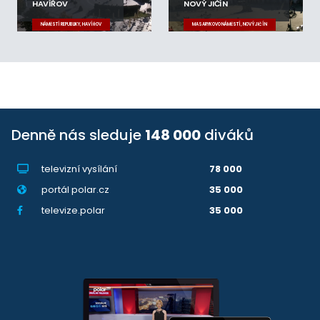
HAVÍŘOV
NOVÝ JIČÍN
NÁMĚSTÍ REPUBLIKY, HAVÍŘOV
MASARYKOVO NÁMĚSTÍ, NOVÝ JIČÍN
Denně nás sleduje
148 000
diváků
televizní vysílání
78 000
portál polar.cz
35 000
televize.polar
35 000