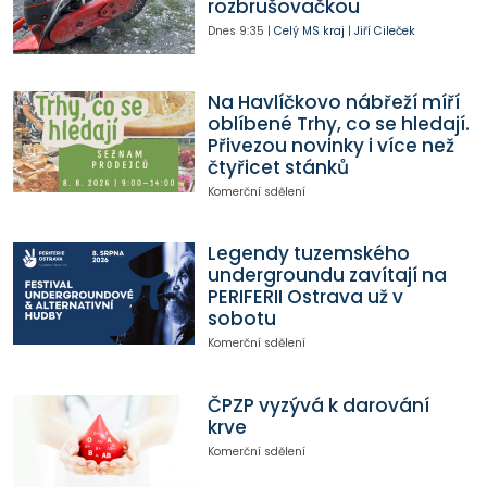
rozbrušovačkou
Dnes
9:35
|
Celý MS kraj
|
Jiří Cileček
Na Havlíčkovo nábřeží míří
oblíbené Trhy, co se hledají.
Přivezou novinky i více než
čtyřicet stánků
Komerční sdělení
Legendy tuzemského
undergroundu zavítají na
PERIFERII Ostrava už v
sobotu
Komerční sdělení
ČPZP vyzývá k darování
krve
Komerční sdělení