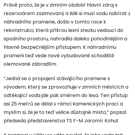
Právě proto, že je v zimním období hlavní zdroj s
rezervoárem zazimovaný a lidé si musí vodu nabírat z
náhradního pramene, došlo v tomto roce k
rekonstrukci, která příkrou lesní stezku vedoucí do
spodního prostoru, nahradila daleko pohodlnějším a
hlavně bezpečnějším přístupem. K náhradnímu
prameni teď vede nově vybudované schodiště
olemované zábradlím.
“Jedná se o propojení stávajícího pramene s
vývodem, který se zprovozňuje v zimních měsících a
odtékající voda jde pak směrem do lesa. Ten přístup
asi 25 metrů se dělal v rámci kamenických prací a
myslím si, že je to teď velice důstojné místo,” popsal
předseda představenstva TS F-M Jaromír Kohut.