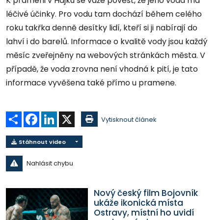
K prameni v Hájku se váže pověst, že jeho voda má
léčivé účinky. Pro vodu tam dochází během celého
roku takřka denně desítky lidí, kteří si ji nabírají do
lahví i do barelů. Informace o kvalitě vody jsou každý
měsíc zveřejněny na webových stránkách města. V
případě, že voda zrovna není vhodná k pití, je tato
informace vyvěšena také přímo u pramene.
Sdílet
Facebook
LinkedIn
X
Vytisknout článek
Stáhnout video
Nahlásit chybu
Nový český film Bojovník
ukáže ikonická místa
Ostravy, místní ho uvidí