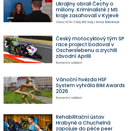
Ukrajiny obrali Čechy o
miliony. Kriminalisté z MS
kraje zasahovali v Kyjevě
Včera
10:14
|
Celý MS kraj
|
Anna Břenková
Český motocyklový tým SP
race project bodoval v
Oscherslebenu a zrychlil
závodní Aprilii
Komerční sdělení
Vánoční hvězda HSF
System vyhrála BIM Awards
2026
Komerční sdělení
Rehabilitační ústav
Hrabyně a Chuchelná
zapojuje do péče peer