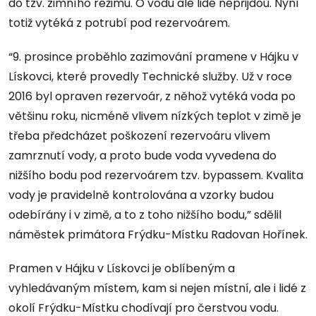
do tzv. zimního režimu. O vodu ale lidé nepřijdou. Nyní
totiž vytéká z potrubí pod rezervoárem.
“9. prosince proběhlo zazimování pramene v Hájku v
Lískovci, které provedly Technické služby. Už v roce
2016 byl opraven rezervoár, z něhož vytéká voda po
většinu roku, nicméně vlivem nízkých teplot v zimě je
třeba předcházet poškození rezervoáru vlivem
zamrznutí vody, a proto bude voda vyvedena do
nižšího bodu pod rezervoárem tzv. bypassem. Kvalita
vody je pravidelně kontrolována a vzorky budou
odebírány i v zimě, a to z toho nižšího bodu,” sdělil
náměstek primátora Frýdku-Místku Radovan Hořínek.
Pramen v Hájku v Lískovci je oblíbeným a
vyhledávaným místem, kam si nejen místní, ale i lidé z
okolí Frýdku-Místku chodívají pro čerstvou vodu.