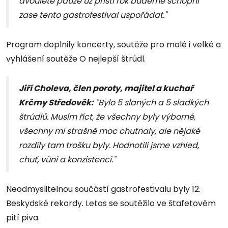
dvouleté pauze už příští rok budeme schopni
zase tento gastrofestival uspořádat."
Program doplnily koncerty, soutěže pro malé i velké a
vyhlášení soutěže O nejlepší štrúdl.
Jiří Choleva, člen poroty, majitel a kuchař
Krčmy Středověk:
"Bylo 5 slaných a 5 sladkých
štrúdlů. Musím říct, že všechny byly výborné,
všechny mi strašně moc chutnaly, ale nějaké
rozdíly tam trošku byly. Hodnotili jsme vzhled,
chuť, vůni a konzistenci."
Neodmyslitelnou součástí gastrofestivalu byly 12.
Beskydské rekordy. Letos se soutěžilo ve štafetovém
pití piva.