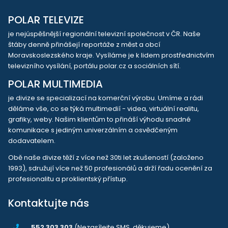
POLAR TELEVIZE
je nejúspěšnější regionální televizní společnost v ČR. Naše
štáby denně přinášejí reportáže z měst a obcí
Moravskoslezského kraje. Vysíláme je k lidem prostřednictvím
televizního vysílání, portálu polar.cz a sociálních sítí.
POLAR MULTIMEDIA
je divize se specializací na komerční výrobu. Umíme a rádi
děláme vše, co se týká multimedií - videa, virtuální realitu,
grafiky, weby. Našim klientům to přináší výhodu snadné
komunikace s jediným univerzálním a osvědčeným
dodavatelem.
Obě naše divize těží z více než 30ti let zkušeností (založeno
1993), sdružují více než 50 profesionálů a drží řadu ocenění za
profesionalitu a proklientský přístup.
Kontaktujte nás
552 303 303
(Nezasílejte SMS, děkujeme)