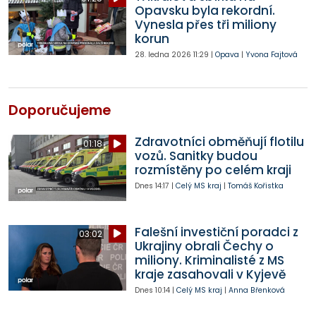
Opavsku byla rekordní.
Vynesla přes tři miliony
korun
28. ledna 2026
11:29
|
Opava
|
Yvona Fajtová
Doporučujeme
Zdravotníci obměňují flotilu
01:18
vozů. Sanitky budou
rozmístěny po celém kraji
Dnes
14:17
|
Celý MS kraj
|
Tomáš Kořistka
Falešní investiční poradci z
03:02
Ukrajiny obrali Čechy o
miliony. Kriminalisté z MS
kraje zasahovali v Kyjevě
Dnes
10:14
|
Celý MS kraj
|
Anna Břenková