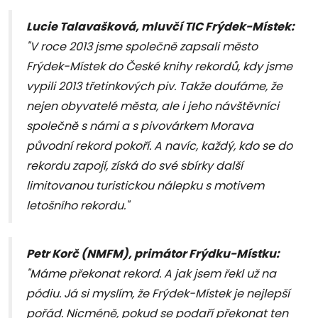
Lucie Talavašková, mluvčí TIC Frýdek-Místek:
"V roce 2013 jsme společně zapsali město
Frýdek-Místek do České knihy rekordů, kdy jsme
vypili 2013 třetinkových piv. Takže doufáme, že
nejen obyvatelé města, ale i jeho návštěvníci
společně s námi a s pivovárkem Morava
původní rekord pokoří. A navíc, každý, kdo se do
rekordu zapojí, získá do své sbírky další
limitovanou turistickou nálepku s motivem
letošního rekordu."
Petr Korč (NMFM), primátor Frýdku-Místku:
"Máme překonat rekord. A jak jsem řekl už na
pódiu. Já si myslím, že Frýdek-Místek je nejlepší
pořád. Nicméně, pokud se podaří překonat ten