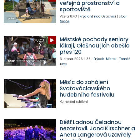
veřejná prostranství a
sportoviště
Včera
8:43
|
Frýdlant nad Ostravicí
|
Libor
Běčák
Městské pochody seniory
02:31
lákají, Olešnou jich obešlo
přes 120
3. srpna 2026
11:38
|
Frýdek-Místek
|
Tomáš
Tikal
Měsíc do zahájení
Svatováclavského
hudebního festivalu
Komerční sdělení
Déšť Ladnou Čeladnou
nezastavil. Jana Kirschner a
Aneta Langerová uzavřely