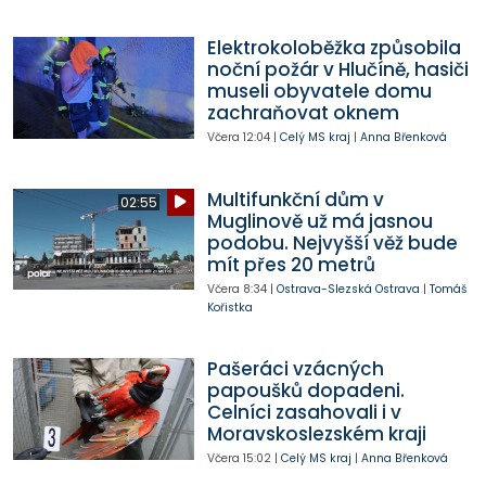
Elektrokoloběžka způsobila
noční požár v Hlučíně, hasiči
museli obyvatele domu
zachraňovat oknem
Včera
12:04
|
Celý MS kraj
|
Anna Břenková
Multifunkční dům v
02:55
Muglinově už má jasnou
podobu. Nejvyšší věž bude
mít přes 20 metrů
Včera
8:34
|
Ostrava-Slezská Ostrava
|
Tomáš
Kořistka
Pašeráci vzácných
papoušků dopadeni.
Celníci zasahovali i v
Moravskoslezském kraji
Včera
15:02
|
Celý MS kraj
|
Anna Břenková