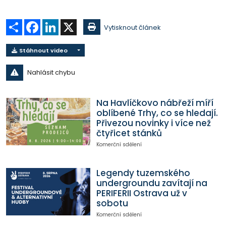
Sdílet
Facebook
LinkedIn
X
Vytisknout článek
Stáhnout video
Nahlásit chybu
Na Havlíčkovo nábřeží míří
oblíbené Trhy, co se hledají.
Přivezou novinky i více než
čtyřicet stánků
Komerční sdělení
Legendy tuzemského
undergroundu zavítají na
PERIFERII Ostrava už v
sobotu
Komerční sdělení