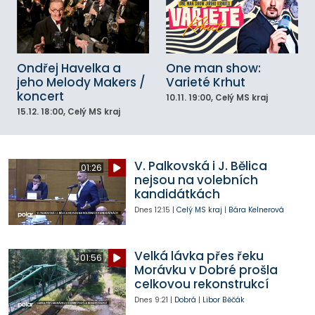
Ondřej Havelka a
One man show:
jeho Melody Makers /
Varieté Krhut
koncert
10.11.
19:00
, Celý MS kraj
15.12.
18:00
, Celý MS kraj
V. Palkovská i J. Bělica
01:26
nejsou na volebních
kandidátkách
Dnes
12:15
|
Celý MS kraj
|
Bára Kelnerová
Velká lávka přes řeku
01:56
Morávku v Dobré prošla
celkovou rekonstrukcí
Dnes
9:21
|
Dobrá
|
Libor Běčák