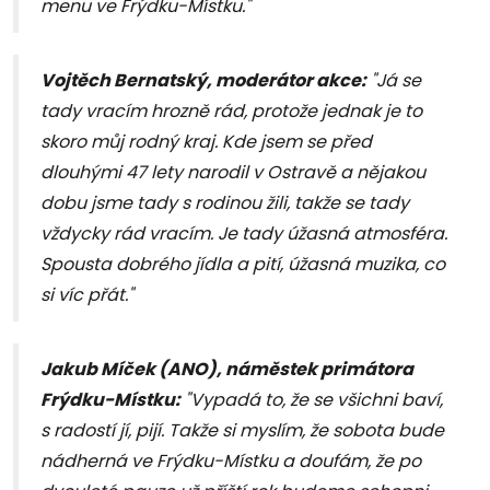
menu ve Frýdku-Místku."
Vojtěch Bernatský, moderátor akce:
"Já se
tady vracím hrozně rád, protože jednak je to
skoro můj rodný kraj. Kde jsem se před
dlouhými 47 lety narodil v Ostravě a nějakou
dobu jsme tady s rodinou žili, takže se tady
vždycky rád vracím. Je tady úžasná atmosféra.
Spousta dobrého jídla a pití, úžasná muzika, co
si víc přát."
Jakub Míček (ANO), náměstek primátora
Frýdku-Místku:
"Vypadá to, že se všichni baví,
s radostí jí, pijí. Takže si myslím, že sobota bude
nádherná ve Frýdku-Místku a doufám, že po