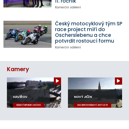
11. ročník
Komerční sdělení
Český motocyklový tým SP
race project míří do
Oscherslebenu a chce
potvrdit rostoucí formu
Komerční sdělení
Kamery
HAVÍŘOV
NOVÝ JIČÍN
NÁMĚSTÍ REPUBLIKY, HAVÍŘOV
MASARYKOVO NÁMĚSTÍ, NOVÝ JIČÍN