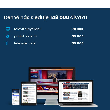
Denně nás sleduje
148 000
diváků
televizní vysílání
78 000
portál polar.cz
35 000
televize.polar
35 000