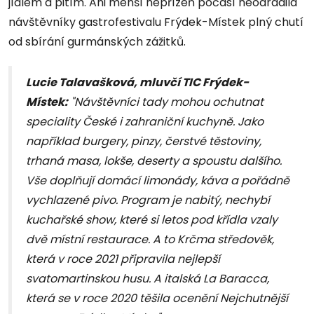
jídlem a pitím. Ani menší nepřízeň počasí neodradila
návštěvníky gastrofestivalu Frýdek-Místek plný chutí
od sbírání gurmánských zážitků.
Lucie Talavašková, mluvčí TIC Frýdek-
Místek:
"Návštěvníci tady mohou ochutnat
speciality České i zahraniční kuchyně. Jako
například burgery, pinzy, čerstvé těstoviny,
trhaná masa, lokše, deserty a spoustu dalšího.
Vše doplňují domácí limonády, káva a pořádně
vychlazené pivo. Program je nabitý, nechybí
kuchařské show, které si letos pod křídla vzaly
dvě místní restaurace. A to Krčma středověk,
která v roce 2021 připravila nejlepší
svatomartinskou husu. A italská La Baracca,
která se v roce 2020 těšila ocenění Nejchutnější