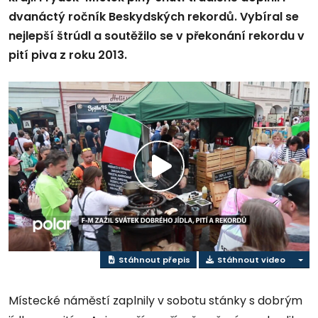
dvanáctý ročník Beskydských rekordů. Vybíral se
nejlepší štrúdl a soutěžilo se v překonání rekordu v
pití piva z roku 2013.
Přehrát
video
Stáhnout přepis
Stáhnout video
Místecké náměstí zaplnily v sobotu stánky s dobrým