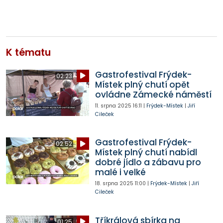
K tématu
Gastrofestival Frýdek-
02:23
Místek plný chutí opět
ovládne Zámecké náměstí
11. srpna 2025
16:11
|
Frýdek-Místek
|
Jiří
Cileček
Gastrofestival Frýdek-
02:52
Místek plný chutí nabídl
dobré jídlo a zábavu pro
malé i velké
18. srpna 2025
11:00
|
Frýdek-Místek
|
Jiří
Cileček
Tříkrálová sbírka na
01:25