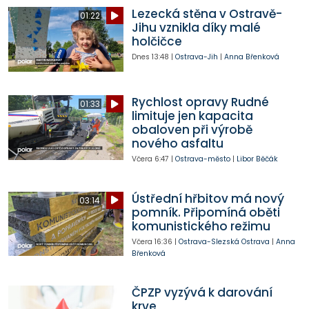
Lezecká stěna v Ostravě-
01:22
Jihu vznikla díky malé
holčičce
Dnes
13:48
|
Ostrava-Jih
|
Anna Břenková
Rychlost opravy Rudné
01:33
limituje jen kapacita
obaloven při výrobě
nového asfaltu
Včera
6:47
|
Ostrava-město
|
Libor Běčák
Ústřední hřbitov má nový
03:14
pomník. Připomíná oběti
komunistického režimu
Včera
16:36
|
Ostrava-Slezská Ostrava
|
Anna
Břenková
ČPZP vyzývá k darování
krve