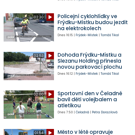
Policejní cyklohlídky ve
02:30
Frýdku-Místku budou jezdit
na elektrokolech
Dnes
16:15
|
Frýdek-Místek
|
Tomáš Tikal
Dohoda Frýdku-Místku a
02:53
Slezanu Holding přinesla
novou parkovací plochu
Dnes
16:12
|
Frýdek-Místek
|
Tomáš Tikal
Sportovní den v Čeladné
02:00
bavil děti volejbalem a
atletikou
Dnes
7:50
|
Čeladná
|
Petra Dorazilová
Město v létě opravuje
01:54