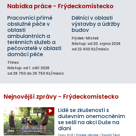
Nabídka práce - Frýdeckomístecko
Pracovníci přímé
Dělníci v oblasti
obslužné péče v
výstavby a údržby
oblasti
budov
ambulantních a
Frýdek-Místek
terénních služeb a
Nástup: od 20. srpna 2026
pečovatelé v oblasti
od 22 400 Kč/měsíc
domácí péče
Třinec
Nástup: od 1. září 2026
od 28 750 do 29 750 Kč/měsíc
Nejnovější zprávy - Frýdeckomístecko
Lidé se zkušeností s
03:02
duševním onemocněním
se sešli na akci Duše na
dlani
Dnes
16:18
|
Frýdek-Místek
|
Tomáš Tikal