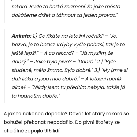
rekord. Bude to hezké znamení, že jako město
dokážeme držet a táhnout za jeden provaz."
Anketa:
1.) Co říkáte na letošní ročník? – "Jo,
bezva, je to bezva. Kdyby vyšlo počasí, tak je to
ještě lepší." – A co rekord? – "Já myslím, že
dobrý." – Jaké bylo pivo? – "Dobré." 2.) "Bylo
studené, mělo šmrnc. Bylo dobré." 3.) "My jsme si
dali líčka a jsou moc dobré." – A letošní ročník
akce? – "Nikdy jsem tu předtím nebyla, takže já
to hodnotím dobře."
A jak to nakonec dopadlo? Devět let starý rekord se
bohužel překonat nepodařilo. Do pivní štafety se
oficiálně zapojilo 915 lidí.