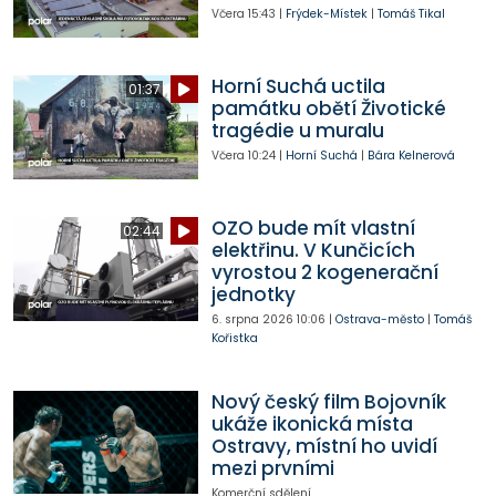
Včera
15:43
|
Frýdek-Místek
|
Tomáš Tikal
Horní Suchá uctila
01:37
památku obětí Životické
tragédie u muralu
Včera
10:24
|
Horní Suchá
|
Bára Kelnerová
OZO bude mít vlastní
02:44
elektřinu. V Kunčicích
vyrostou 2 kogenerační
jednotky
6. srpna 2026
10:06
|
Ostrava-město
|
Tomáš
Kořistka
Nový český film Bojovník
ukáže ikonická místa
Ostravy, místní ho uvidí
mezi prvními
Komerční sdělení