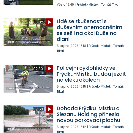
Včera
15:49
|
Frýdek-Místek
|
Tomáš Tikal
Lidé se zkušeností s
03:02
duševním onemocněním
se sešli na akci Duše na
dlani
5. srpna 2026
16:18
|
Frýdek-Místek
|
Tomáš
Tikal
Policejní cyklohlídky ve
02:30
Frýdku-Místku budou jezdit
na elektrokolech
5. srpna 2026
16:15
|
Frýdek-Místek
|
Tomáš
Tikal
Dohoda Frýdku-Místku a
02:53
Slezanu Holding přinesla
novou parkovací plochu
5. srpna 2026
16:12
|
Frýdek-Místek
|
Tomáš
Tikal