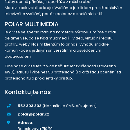
štáby denně přinášejí reportáže z měst a obcí
Moravskoslezského kraje. Vysíláme je k lidem prostřednictvím
televizního vysílání, portálu polar.cz a sociálních sítí.
POLAR MULTIMEDIA
je divize se specializací na komerční výrobu. Umíme a rádi
děláme vše, co se týká multimedií - videa, virtuální realitu,
grafiky, weby. Našim klientům to přináší výhodu snadné
komunikace s jediným univerzálním a osvědčeným
dodavatelem.
Obě naše divize těží z více než 30ti let zkušeností (založeno
1993), sdružují více než 50 profesionálů a drží řadu ocenění za
profesionalitu a proklientský přístup.
Kontaktujte nás
552 303 303
(Nezasílejte SMS, děkujeme)
polar@polar.cz
Adresa:
Boleslavova 710/19