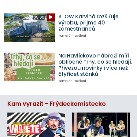
STOW Karviná rozšiřuje
05:00
výrobu, přijme 40
zaměstnanců
Komerční sdělení
Na Havlíčkovo nábřeží míří
oblíbené Trhy, co se hledají.
Přivezou novinky i více než
čtyřicet stánků
Komerční sdělení
Kam vyrazit - Frýdeckomístecko