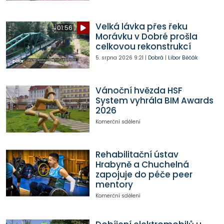
Velká lávka přes řeku
01:56
Morávku v Dobré prošla
celkovou rekonstrukcí
5. srpna 2026
9:21
|
Dobrá
|
Libor Běčák
Vánoční hvězda HSF
System vyhrála BIM Awards
2026
Komerční sdělení
Rehabilitační ústav
Hrabyně a Chuchelná
zapojuje do péče peer
mentory
Komerční sdělení