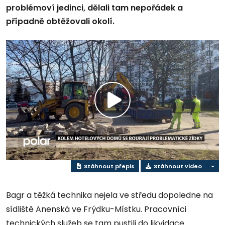
problémoví jedinci, dělali tam nepořádek a
případně obtěžovali okolí.
Přehrát
video
Stáhnout přepis
Stáhnout video
Bagr a těžká technika nejela ve středu dopoledne na
sídliště Anenská ve Frýdku-Místku. Pracovníci
technických služeb se tam pustili do likvidace