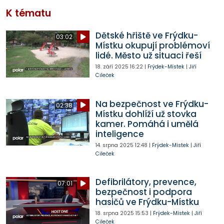
K tématu
Dětské hřiště ve Frýdku-
03:02
Místku okupují problémoví
lidé. Město už situaci řeší
18. září 2025
16:22
|
Frýdek-Místek
|
Jiří
Cileček
Na bezpečnost ve Frýdku-
02:38
Místku dohlíží už stovka
kamer. Pomáhá i umělá
inteligence
14. srpna 2025
12:48
|
Frýdek-Místek
|
Jiří
Cileček
Defibrilátory, prevence,
07:01
bezpečnost i podpora
hasičů ve Frýdku-Místku
18. srpna 2025
15:53
|
Frýdek-Místek
|
Jiří
Cileček