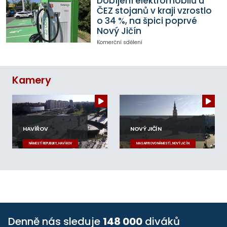
Dobíjení elektromobilů u
ČEZ stojanů v kraji vzrostlo
o 34 %, na špici poprvé
Nový Jičín
Komerční sdělení
Kamery
HAVÍŘOV
NOVÝ JIČÍN
NÁMĚSTÍ REPUBLIKY, HAVÍŘOV
MASARYKOVO NÁMĚSTÍ, NOVÝ JIČÍN
Denně nás sleduje
148 000
diváků