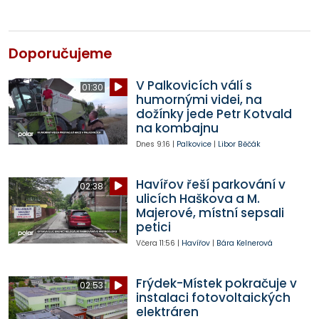
Doporučujeme
V Palkovicích válí s
01:30
humornými videi, na
dožínky jede Petr Kotvald
na kombajnu
Dnes
9:16
|
Palkovice
|
Libor Běčák
Havířov řeší parkování v
02:38
ulicích Haškova a M.
Majerové, místní sepsali
petici
Včera
11:56
|
Havířov
|
Bára Kelnerová
Frýdek-Místek pokračuje v
02:53
instalaci fotovoltaických
elektráren