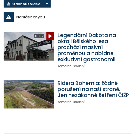
Stáhnout video
Nahlásit chybu
Legendární Dakota na
01:32
okraji Bělského lesa
prochází masivní
proměnou a nabídne
exkluzivní gastronomii
Komerční sdělení
Ridera Bohemia: žádné
porušení na naší straně.
Jen nezákonné šetření ČIŽP
Komerční sdělení