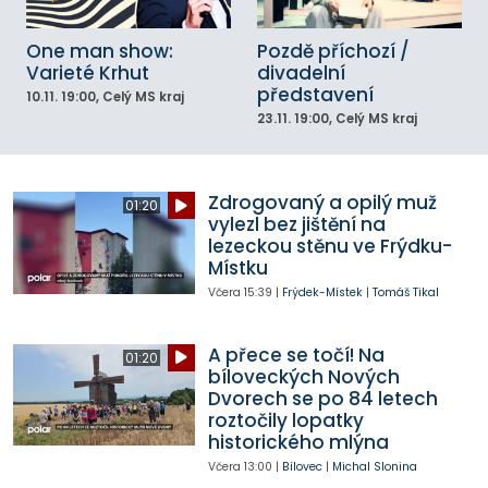
One man show:
Pozdě příchozí /
Varieté Krhut
divadelní
představení
10.11.
19:00
, Celý MS kraj
23.11.
19:00
, Celý MS kraj
Zdrogovaný a opilý muž
01:20
vylezl bez jištění na
lezeckou stěnu ve Frýdku-
Místku
Včera
15:39
|
Frýdek-Místek
|
Tomáš Tikal
A přece se točí! Na
01:20
bíloveckých Nových
Dvorech se po 84 letech
roztočily lopatky
historického mlýna
Včera
13:00
|
Bílovec
|
Michal Slonina