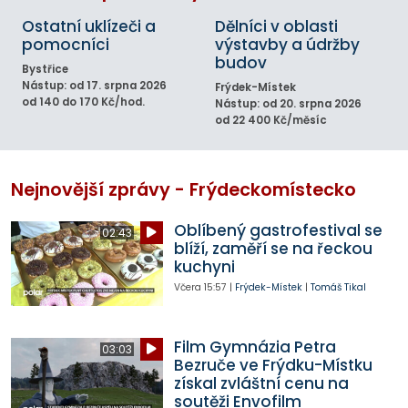
Ostatní uklízeči a
Dělníci v oblasti
pomocníci
výstavby a údržby
budov
Bystřice
Nástup: od 17. srpna 2026
Frýdek-Místek
od 140 do 170 Kč/hod.
Nástup: od 20. srpna 2026
od 22 400 Kč/měsíc
Nejnovější zprávy - Frýdeckomístecko
Oblíbený gastrofestival se
02:43
blíží, zaměří se na řeckou
kuchyni
Včera
15:57
|
Frýdek-Místek
|
Tomáš Tikal
Film Gymnázia Petra
03:03
Bezruče ve Frýdku-Místku
získal zvláštní cenu na
soutěži Envofilm