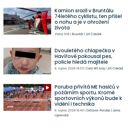
Kamion srazil v Bruntálu
74letého cyklistu, ten přišel
o nohu a je v ohrožení
života
Včera
9:18
|
Bruntál
|
Jiří Cileček
Dvouletého chlapečka v
Havířově pokousal pes,
policie hledá majitele
6. srpna 2026
14:33
|
Celý MS kraj
|
Jiří Cileček
Poruba přivítá ME hasičů v
01:31
požárním sportu. Kromě
sportovních výkonů bude k
vidění i technika
6. srpna 2026
15:43
|
Ostrava-Poruba
|
Jana
Lipowská