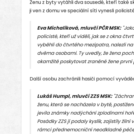
Ženu z byty vytáhli dva sousedé, kteří také s
ji ven z domu ve speciální síti vynesli polici
Eva Michalíková, mluvčí PČR MSK:
"Jako
policisté, kteří už viděli, jak se z okna čt
vyběhli do čtvrtého mezipatra, nalezli n
dvěma osobami. Ty uvedly, že žena pochází
okamžitě poskytovat zraněné žene první
Další osobu zachránili hasiči pomocí vyvádě
Lukáš Humpl, mluvčí ZZS MSK:
"Záchran
ženu, která se nacházela v bytě, postiže
jevila známky nadýchání zplodinami hoře
Posádky ZZS jí podaly kyslík, zajistily žiln
rámci přednemocniční neodkladné péče 