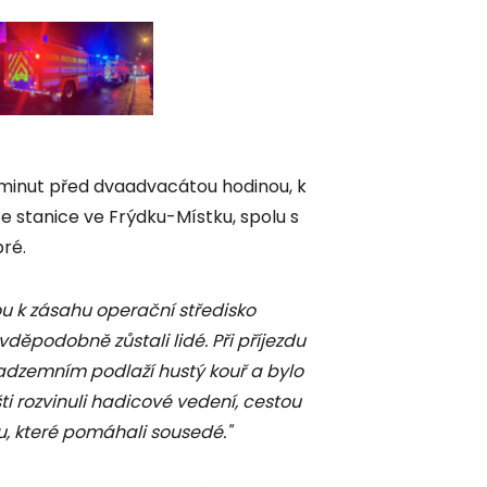
 minut před dvaadvacátou hodinou, k
e stanice ve Frýdku-Místku, spolu s
bré.
u k zásahu operační středisko
vděpodobně zůstali lidé. Při příjezdu
nadzemním podlaží hustý kouř a bylo
ti rozvinuli hadicové vedení, cestou
u, které pomáhali sousedé."