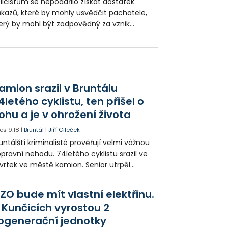
licistům se nepodařilo získat dostatek
kazů, které by mohly usvědčit pachatele,
erý by mohl být zodpovědný za vznik
agického požáru loni v srpnu v centru
vířova. Vyšetřování bylo proto odloženo.
amion srazil v Bruntálu
4letého cyklistu, ten přišel o
ohu a je v ohrožení života
es
9:18
|
Bruntál
|
Jiří Cileček
untálští kriminalisté prověřují velmi vážnou
pravní nehodu. 74letého cyklistu srazil ve
vrtek ve městě kamion. Senior utrpěl
vastující zranění nohy a v ohrožení života
l letecky přepraven do nemocnice. Policie
ZO bude mít vlastní elektřinu.
edá případné svědky.
 Kunčicích vyrostou 2
ogenerační jednotky