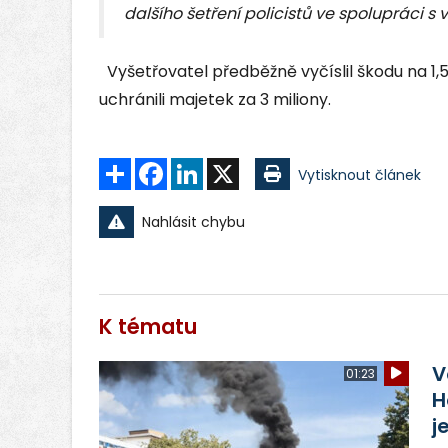
dalšího šetření policistů ve spolupráci s v
Vyšetřovatel předběžně vyčíslil škodu na 1,
uchránili majetek za 3 miliony.
Sdílet
Facebook
LinkedIn
X
Vytisknout článek
Nahlásit chybu
K tématu
V
01:23
H
j