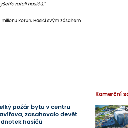
yšetřovateli hasičů."
5 milionu korun. Hasiči svým zásahem
Komerční s
elký požár bytu v centru
0
avířova, zasahovalo devět
ednotek hasičů