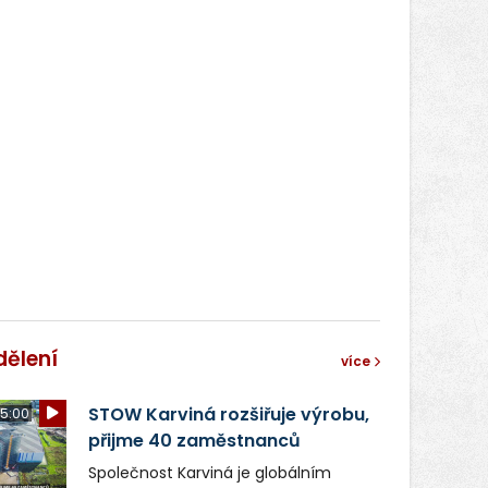
dělení
více
STOW Karviná rozšiřuje výrobu,
5:00
přijme 40 zaměstnanců
Společnost Karviná je globálním