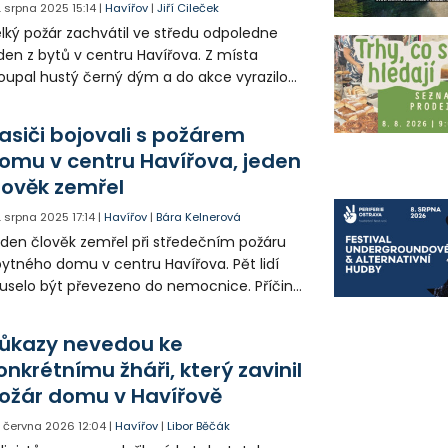
. srpna 2025
15:14
|
Havířov
|
Jiří Cileček
lký požár zachvátil ve středu odpoledne
den z bytů v centru Havířova. Z místa
oupal hustý černý dým a do akce vyrazilo
no hasičů. Ti kromě hašení požáru
chraňovali i tamní obyvatele. Při ohledání
asiči bojovali s požárem
žářiště hasiči našli jednoho mrtvého
omu v centru Havířova, jeden
ověka.
lověk zemřel
. srpna 2025
17:14
|
Havířov
|
Bára Kelnerová
den člověk zemřel při středečním požáru
ytného domu v centru Havířova. Pět lidí
selo být převezeno do nemocnice. Příčina
niku je zatím v šetření.
ůkazy nevedou ke
onkrétnímu žháři, který zavinil
ožár domu v Havířově
. června 2026
12:04
|
Havířov
|
Libor Běčák