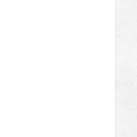
Vstupenky v ceně 450 Kč jsou v
prodeji.