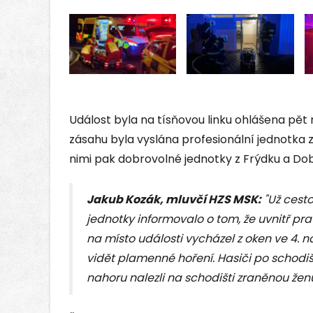
Událost byla na tísňovou linku ohlášena pět
zásahu byla vyslána profesionální jednotka z
nimi pak dobrovolné jednotky z Frýdku a Do
Jakub Kozák, mluvčí HZS MSK:
"Už cesto
jednotky informovalo o tom, že uvnitř pra
na místo události vycházel z oken ve 4. 
vidět plamenné hoření. Hasiči po schodiš
nahoru nalezli na schodišti zraněnou žen