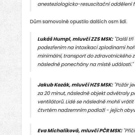
anesteziologicko-resuscitační oddělení
Dům samovolně opustilo dalších osm lidí.
Lukáš Humpl, mluvčí ZZS MSK:
"Další tř
podezřením na intoxikaci zplodinami hořen
minimální, transport do zdravotnického z
následně ponechány na místě události."
Jakub Kozák, mluvčí HZS MSK:
"Požár je
za 20 minut, následně objekt odvětraly 
ventilátorů. Lidé se následně mohli vráti
čtvrtém nadzemním podlaží - jejich obyva
Eva Michalíková, mluvčí PČR MSK:
"Příč