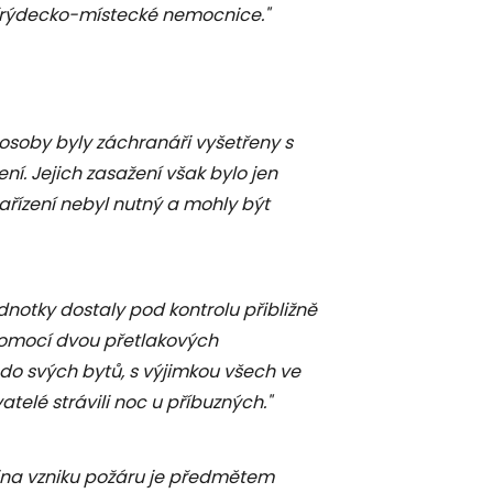
 frýdecko-místecké nemocnice."
i osoby byly záchranáři vyšetřeny s
í. Jejich zasažení však bylo jen
ařízení nebyl nutný a mohly být
dnotky dostaly pod kontrolu přibližně
pomocí dvou přetlakových
t do svých bytů, s výjimkou všech ve
telé strávili noc u příbuzných."
ina vzniku požáru je předmětem