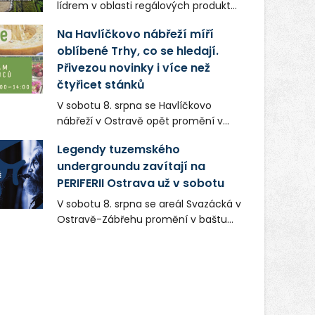
lídrem v oblasti regálových produktů
a systémů, stabilním
Na Havlíčkovo nábřeží míří
zaměstnavatelem na Karvinsku a
oblíbené Trhy, co se hledají.
firmou s obrovským potenciálem.
Přivezou novinky i více než
čtyřicet stánků
V sobotu 8. srpna se Havlíčkovo
nábřeží v Ostravě opět promění v
místo plné vůní, chutí a poctivých
Legendy tuzemského
lokálních výrobků. Trhy, co se hledají
undergroundu zavítají na
tentokrát nabídnou více než čtyřicet
PERIFERII Ostrava už v sobotu
pečlivě vybraných stánků s kvalitní
gastronomií, farmářskými produkty,
V sobotu 8. srpna se areál Svazácká v
designem i řemeslnou tvorbou.
Ostravě-Zábřehu promění v baštu
Návštěvníci se mohou těšit nejen na
undergroundové a alternativní
oblíbené stálice, ale také na řadu
hudby. Uskuteční se zde totiž první
novinek, které v Ostravě běžně
ročník festivalu PERIFERIE Ostrava.
nepotkají.
Brány areálu se otevřou půlhodinu po
poledni, na příchozí čekají koncerty,
autorská čtení a rozhovory.