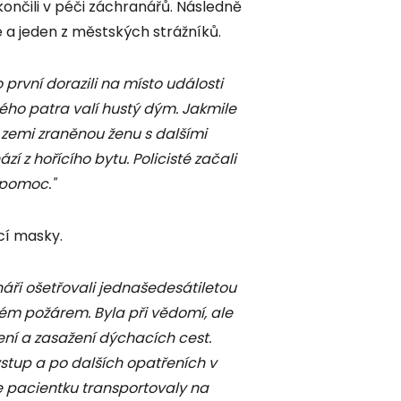
končili v péči záchranářů. Následně
sté a jeden z městských strážníků.
 první dorazili na místo události
vrtého patra valí hustý dým. Jakmile
a zemi zraněnou ženu s dalšími
 z hořícího bytu. Policisté začali
 pomoc."
cí masky.
áři ošetřovali jednašedesátiletou
ném požárem. Byla při vědomí, ale
ní a zasažení dýchacích cest.
í vstup a po dalších opatřeních v
pacientku transportovaly na