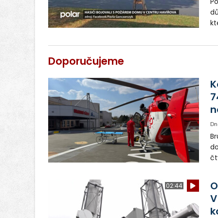
Po
dů
kt
tr
Ha
Doporučujeme
K
7
n
Dn
Br
do
čt
de
by
O
02:44
hl
V
k