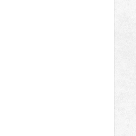
světa vrcholových zápasů, tentokrát
v MMA.