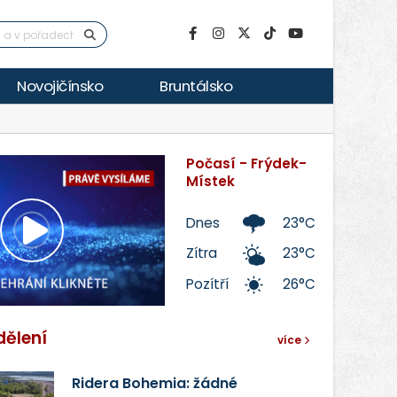
Novojičínsko
Bruntálsko
Počasí - Frýdek-
Místek
Dnes
23°C
Přehrát
Zítra
23°C
Pozítří
26°C
video
dělení
více
Ridera Bohemia: žádné