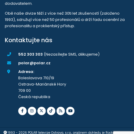
dodavatelem.
Obě naše divize těží z více než 30ti let zkušeností (založeno
1993), sdružují více než 50 profesionálů a drží řadu ocenění za
profesionalitu a proklientský přístup.
Kontaktujte nás
552 303 303
(Nezasílejte SMS, děkujeme)
polar@polar.cz
Adresa:
Boleslavova 710/19
Ostrava-Mariánské Hory
709 00
Česká republika
1993 - 2026 POLAR televize Ostrava, s.r.o., orgánem dohledu je Rada pro