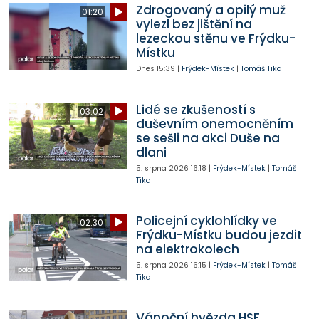
Zdrogovaný a opilý muž
01:20
vylezl bez jištění na
lezeckou stěnu ve Frýdku-
Místku
Dnes
15:39
|
Frýdek-Místek
|
Tomáš Tikal
Lidé se zkušeností s
03:02
duševním onemocněním
se sešli na akci Duše na
dlani
5. srpna 2026
16:18
|
Frýdek-Místek
|
Tomáš
Tikal
Policejní cyklohlídky ve
02:30
Frýdku-Místku budou jezdit
na elektrokolech
5. srpna 2026
16:15
|
Frýdek-Místek
|
Tomáš
Tikal
Vánoční hvězda HSF