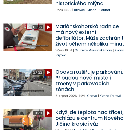
historického mlýna
Dnes
13:00
|
Bílovec
|
Michal Slonina
Mariánskohorská radnice
01:56
má nový externí
defibrilátor. Může zachránit
život během několika minut
Včera
19:04
|
Ostrava-Mariánské hory
|
Yvona
Fajtová
Opava rozšiřuje parkování.
02:33
Přibudou nová místa i
změny v parkovacích
zónách
5. srpna 2026
17:24
|
Opava
|
Yvona Fajtová
Když jde teplota nad třicet,
01:20
ochlazuje centrum Nového
Jičína kropicí vůz