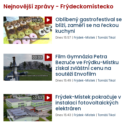
Nejnovější zprávy - Frýdeckomístecko
Oblíbený gastrofestival se
02:43
blíží, zaměří se na řeckou
kuchyni
Dnes
15:57
|
Frýdek-Místek
|
Tomáš Tikal
Film Gymnázia Petra
03:03
Bezruče ve Frýdku-Místku
získal zvláštní cenu na
soutěži Envofilm
Dnes
15:49
|
Frýdek-Místek
|
Tomáš Tikal
Frýdek-Místek pokračuje v
02:53
instalaci fotovoltaických
elektráren
Dnes
15:43
|
Frýdek-Místek
|
Tomáš Tikal