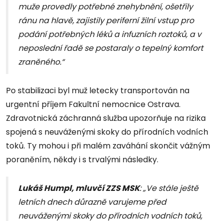
muže provedly potřebné znehybnění, ošetřily
ránu na hlavě, zajistily periferní žilní vstup pro
podání potřebných léků a infuzních roztoků, a v
neposlední řadě se postaraly o tepelný komfort
zraněného.“
Po stabilizaci byl muž letecky transportován na
urgentní příjem Fakultní nemocnice Ostrava.
Zdravotnická záchranná služba upozorňuje na rizika
spojená s neuváženými skoky do přírodních vodních
toků. Ty mohou i při malém zaváhání skončit vážným
poraněním, někdy i s trvalými následky.
Lukáš Humpl, mluvčí ZZS MSK
: „Ve stále ještě
letních dnech důrazně varujeme před
neuváženými skoky do přírodních vodních toků,