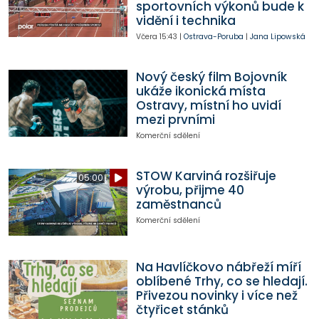
sportovních výkonů bude k
vidění i technika
Včera
15:43
|
Ostrava-Poruba
|
Jana Lipowská
Nový český film Bojovník
ukáže ikonická místa
Ostravy, místní ho uvidí
mezi prvními
Komerční sdělení
STOW Karviná rozšiřuje
05:00
výrobu, přijme 40
zaměstnanců
Komerční sdělení
Na Havlíčkovo nábřeží míří
oblíbené Trhy, co se hledají.
Přivezou novinky i více než
čtyřicet stánků