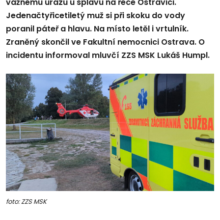
vážnému úrazu u splavu na řece Ostravici.
Jedenačtyřicetiletý muž si při skoku do vody
poranil páteř a hlavu. Na místo letěl i vrtulník.
Zraněný skončil ve Fakultní nemocnici Ostrava. O
incidentu informoval mluvčí ZZS MSK Lukáš Humpl.
foto: ZZS MSK