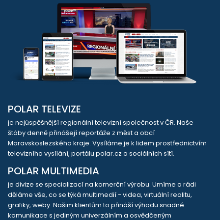
POLAR TELEVIZE
je nejúspěšnější regionální televizní společnost v ČR. Naše
štáby denně přinášejí reportáže z měst a obcí
Moravskoslezského kraje. Vysíláme je k lidem prostřednictvím
televizního vysílání, portálu polar.cz a sociálních sítí.
POLAR MULTIMEDIA
je divize se specializací na komerční výrobu. Umíme a rádi
děláme vše, co se týká multimedií - videa, virtuální realitu,
grafiky, weby. Našim klientům to přináší výhodu snadné
komunikace s jediným univerzálním a osvědčeným