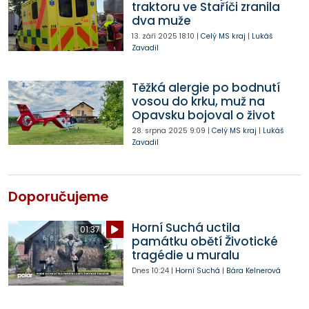
traktoru ve Staříči zranila
dva muže
13. září 2025
18:10
|
Celý MS kraj
|
Lukáš
Zavadil
Těžká alergie po bodnutí
vosou do krku, muž na
Opavsku bojoval o život
28. srpna 2025
9:09
|
Celý MS kraj
|
Lukáš
Zavadil
Doporučujeme
Horní Suchá uctila
01:37
památku obětí Životické
tragédie u muralu
Dnes
10:24
|
Horní Suchá
|
Bára Kelnerová