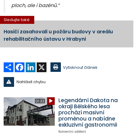
ploch, ale i bazénů.“
Sledujte také
Hasiči zasahovali u požáru budovy v areálu
rehabilitačního ústavu v Hrabyni
Sdílet
Facebook
LinkedIn
X
Vytisknout článek
Nahlásit chybu
Legendární Dakota na
01:32
okraji Bělského lesa
prochází masivní
proměnou a nabídne
exkluzivní gastronomii
Komerční sdělení