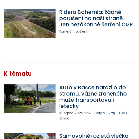
Ridera Bohemia: žádné
porušení na naší straně.
Jen nezákonné šetření ČIŽP
Komerční sdělení
K tématu
Auto v Bašce narazilo do
stromu, vážně zraněného
muže transportovali
letecky
18. srpna 2025
21:57
|
Celý MS kraj
|
Lukáš
Zavadil
Samovolně rozjetá vlečka