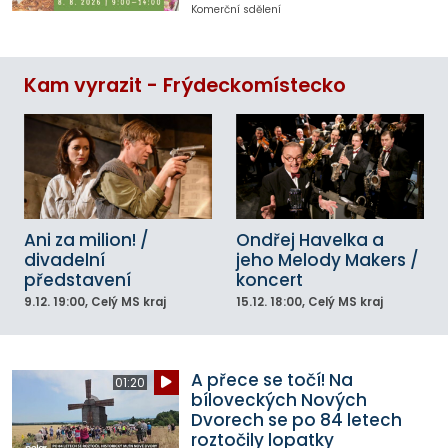
Komerční sdělení
Kam vyrazit - Frýdeckomístecko
Ani za milion! /
Ondřej Havelka a
divadelní
jeho Melody Makers /
představení
koncert
9.12.
19:00
, Celý MS kraj
15.12.
18:00
, Celý MS kraj
A přece se točí! Na
01:20
bíloveckých Nových
Dvorech se po 84 letech
roztočily lopatky