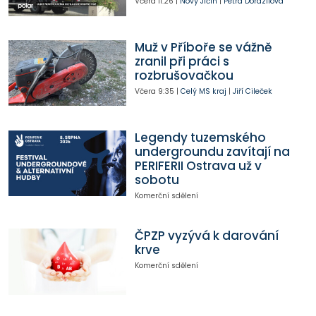
Včera
11:26
|
Nový Jičín
|
Petra Dorazilová
Muž v Příboře se vážně
zranil při práci s
rozbrušovačkou
Včera
9:35
|
Celý MS kraj
|
Jiří Cileček
Legendy tuzemského
undergroundu zavítají na
PERIFERII Ostrava už v
sobotu
Komerční sdělení
ČPZP vyzývá k darování
krve
Komerční sdělení