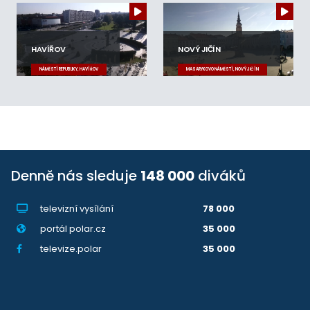
HAVÍŘOV
NOVÝ JIČÍN
NÁMĚSTÍ REPUBLIKY, HAVÍŘOV
MASARYKOVO NÁMĚSTÍ, NOVÝ JIČÍN
Denně nás sleduje
148 000
diváků
televizní vysílání
78 000
portál polar.cz
35 000
televize.polar
35 000