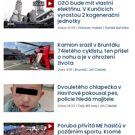
OZO bude mít vlastní
02:44
elektřinu. V Kunčicích
vyrostou 2 kogenerační
jednotky
Včera
10:06
|
Ostrava-město
|
Tomáš Kořistka
Kamion srazil v Bruntálu
74letého cyklistu, ten přišel
o nohu a je v ohrožení
života
Dnes
9:18
|
Bruntál
|
Jiří Cileček
Dvouletého chlapečka v
Havířově pokousal pes,
policie hledá majitele
Včera
14:33
|
Celý MS kraj
|
Jiří Cileček
Poruba přivítá ME hasičů v
01:31
požárním sportu. Kromě