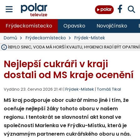
Frýdeckomístecko
Opavsko
Novojičínsko
Domů
Frýdeckomístecko
Frýdek-Místek
Ě PŘIBYLO SINIC, VODA MÁ HORŠÍ KVALITU, HYGIENICI RADÍ BÝT OPATRNÍ
ÚOHS DAL ZÁTORU POKUTU 100 000 ZA CHYBY V ZAKÁZCE NA OBN
AREÁL LODIČEK V KARVINÉ SE PŘIPRAVUJE NA VELKOU REKONSTRUKC
KARVINÁ ZNÁ BUDOUCÍ PODOBU AREÁLU LODIČKY V PARKU BOŽEN
MORAVSKOSLEZŠTÍ POLICISTÉ ODHALILI MEZINÁRODNÍ GANG PODVO
LÁKALI LIDI NA ZISKY Z KRYPTOMĚN, INFO A VIDEO NA POLAR.CZ
RADNÍ OSTRAVY A POSLANKYNĚ A. HOFFMANNOVÁ ZA PIRÁTY PODA
NA POSTUP MINISTERSTVA ŽIVOTNÍHO PROSTŘEDÍ V KAUZE HALDY 
MUŽ V PŘÍBOŘE SE VÁŽNĚ ZRANIL PŘI PRÁCI S ROZBRUŠOVAČKOU, I
SLEZSKÁ OSTRAVA PŘIPRAVUJE PROJEKTOVOU DOKUMENTACI PRO 
PODEZŘELÝ BALÍČEK ZASTAVIL PROVOZ NA NÁDRAŽÍ VE F-M, ČEKÁ 
CHLAPEČKA (2) V HAVÍŘOVĚ POKOUSAL PES, POLICIE HLEDÁ MAJITEL
MS KRAJ VYBUDUJE ZA 40 MILIONŮ V JABLUNKOVĚ NOVÝ MOST PŘES O
FOTBALISTA LAURI LAINE SE VRACÍ Z BANÍKU OSTRAVA NA PŮL ROK
F-M DOKONČIL VOLNOČASOVÝ AREÁL RIVKA PARK ZA 62 MILIONŮ,
Nejlepší cukráři v kraji
dostali od MS kraje ocenění
Vydáno 23. června 2026 21:41 |
Frýdek-Místek
|
Tomáš Tikal
MS kraj podporuje obor cukrář mimo jiné i tím, že
oceňuje nejlepší žáky tohoto oboru v našem
regionu. I tentokrát se slavnostní akt konal ve
společnosti Marlenka ve Frýdku-Místku, která je
významným partnerem cukrářského oboru u nás.