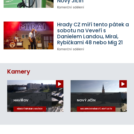
Nový Jičín
Komerční sdělení
Hrady CZ míří tento pátek a
sobotu na Veveří s
Danielem Landou, Mirai,
Rybičkami 48 nebo Mig 21
Komerční sdělení
Kamery
HAVÍŘOV
NOVÝ JIČÍN
NÁMĚSTÍ REPUBLIKY, HAVÍŘOV
MASARYKOVO NÁMĚSTÍ, NOVÝ JIČÍN