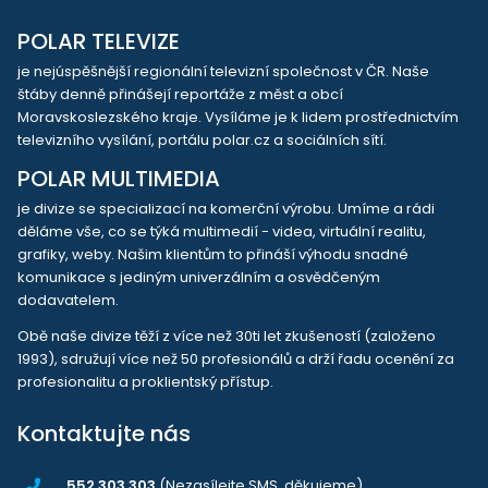
POLAR TELEVIZE
je nejúspěšnější regionální televizní společnost v ČR. Naše
štáby denně přinášejí reportáže z měst a obcí
Moravskoslezského kraje. Vysíláme je k lidem prostřednictvím
televizního vysílání, portálu polar.cz a sociálních sítí.
POLAR MULTIMEDIA
je divize se specializací na komerční výrobu. Umíme a rádi
děláme vše, co se týká multimedií - videa, virtuální realitu,
grafiky, weby. Našim klientům to přináší výhodu snadné
komunikace s jediným univerzálním a osvědčeným
dodavatelem.
Obě naše divize těží z více než 30ti let zkušeností (založeno
1993), sdružují více než 50 profesionálů a drží řadu ocenění za
profesionalitu a proklientský přístup.
Kontaktujte nás
552 303 303
(Nezasílejte SMS, děkujeme)