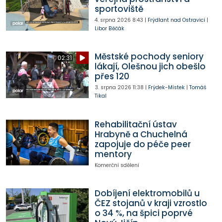
sportoviště
4. srpna 2026
8:43
|
Frýdlant nad Ostravicí
|
Libor Běčák
Městské pochody seniory
02:31
lákají, Olešnou jich obešlo
přes 120
3. srpna 2026
11:38
|
Frýdek-Místek
|
Tomáš
Tikal
Rehabilitační ústav
Hrabyně a Chuchelná
zapojuje do péče peer
mentory
Komerční sdělení
Dobíjení elektromobilů u
ČEZ stojanů v kraji vzrostlo
o 34 %, na špici poprvé