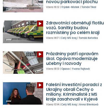
novou parkovací plochu
Včera
16:12
|
Frýdek-Místek
|
Tomáš Tikal
Zdravotníci obměňují flotilu
01:18
vozů. Sanitky budou
rozmístěny po celém kraji
Včera
14:17
|
Celý MS kraj
|
Tomáš Kořistka
Prázdniny patří opravám
02:56
škol. Opava modernizuje
učebny i rozvody
Včera
18:13
|
Opava
|
Yvona Fajtová
Falešní investiční poradci z
03:02
Ukrajiny obrali Čechy o
miliony. Kriminalisté z MS
kraje zasahovali v Kyjevě
Včera
10:14
|
Celý MS kraj
|
Anna Břenková