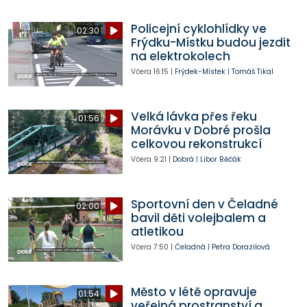
Policejní cyklohlídky ve
02:30
Frýdku-Místku budou jezdit
na elektrokolech
Včera
16:15
|
Frýdek-Místek
|
Tomáš Tikal
Velká lávka přes řeku
01:56
Morávku v Dobré prošla
celkovou rekonstrukcí
Včera
9:21
|
Dobrá
|
Libor Běčák
Sportovní den v Čeladné
02:00
bavil děti volejbalem a
atletikou
Včera
7:50
|
Čeladná
|
Petra Dorazilová
Město v létě opravuje
01:54
veřejná prostranství a