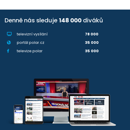
Denně nás sleduje
148 000
diváků
televizní vysílání
78 000
portál polar.cz
35 000
televize.polar
35 000