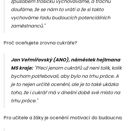
způsobem trošičku vychováváme, a trochu
doufáme, že se nám to vrátí a že si takto
vychováme řadu budoucích potenciálních
zaměstnanců."
Proč oceňujete zrovna cukráře?
Jan Veřmiřovský (ANO), náměstek hejtmana
MS kraje:
"Přeci jenom cukrářů už není tolik, kolik
bychom potřebovali, aby bylo na trhu práce. A
je to nejen určité ocenění, ale je to také ukázka
toho, že i cukrář má v dnešní době své místo na
trhu práce."
Pro učitele a žáky je ocenění motivací do budoucna.