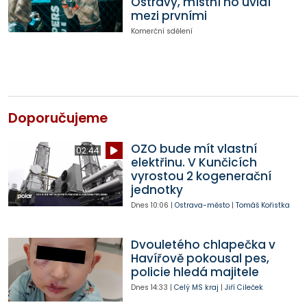
Ostravy, místní ho uvidí
mezi prvními
Komerční sdělení
Doporučujeme
OZO bude mít vlastní
02:44
elektřinu. V Kunčicích
vyrostou 2 kogenerační
jednotky
Dnes
10:06
|
Ostrava-město
|
Tomáš Kořistka
Dvouletého chlapečka v
Havířově pokousal pes,
policie hledá majitele
Dnes
14:33
|
Celý MS kraj
|
Jiří Cileček