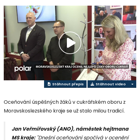
Přehrát
video
Stáhnout přepis
Stáhnout video
Oceňování úspěšných žáků v cukrářském oboru z
Moravskoslezského kraje se už stalo milou tradicí.
Jan Veřmiřovský (ANO), náměstek hejtmana
MS kraje:
"Dnešní oceňování spočívá v ocenění