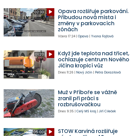
Opava rozšiřuje parkování.
02:33
Přibudou nová místa i
změny v parkovacích
zónách
Včera
17:24
|
Opava
|
Yvona Fajtová
Když jde teplota nad třicet,
01:20
ochlazuje centrum Nového
Jičína kropicí vůz
Dnes
11:26
|
Nový Jičín
|
Petra Dorazilová
Muž v Příboře se vážně
zranil při práci s
rozbrušovačkou
Dnes
9:35
|
Celý MS kraj
|
Jiří Cileček
STOW Karviná rozšiřuje
05:00