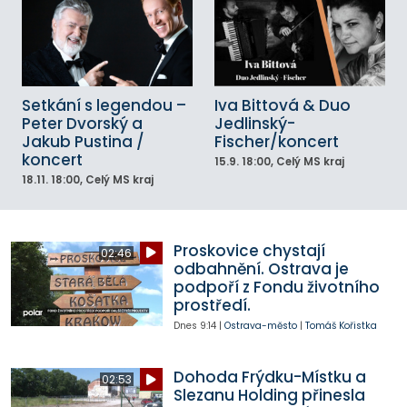
Setkání s legendou –
Iva Bittová & Duo
Peter Dvorský a
Jedlinský-
Jakub Pustina /
Fischer/koncert
koncert
15.9.
18:00
, Celý MS kraj
18.11.
18:00
, Celý MS kraj
Proskovice chystají
02:46
odbahnění. Ostrava je
podpoří z Fondu životního
prostředí.
Dnes
9:14
|
Ostrava-město
|
Tomáš Kořistka
Dohoda Frýdku-Místku a
02:53
Slezanu Holding přinesla