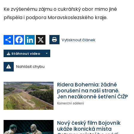
Ke zvýšenému zájmu o cukrářský obor mimo jiné
přispěla i podpora Moravskoslezského kraje.
Sdílet
Facebook
LinkedIn
X
Vytisknout článek
Stáhnout video
Nahlásit chybu
Ridera Bohemia: žádné
porušení na naší straně.
Jen nezákonné šetření ČIŽP
Komerční sdělení
Nový český film Bojovník
ukáže ikonická místa