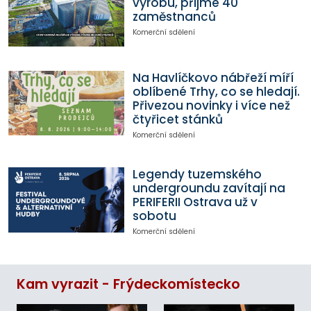
výrobu, přijme 40
zaměstnanců
Komerční sdělení
Na Havlíčkovo nábřeží míří
oblíbené Trhy, co se hledají.
Přivezou novinky i více než
čtyřicet stánků
Komerční sdělení
Legendy tuzemského
undergroundu zavítají na
PERIFERII Ostrava už v
sobotu
Komerční sdělení
Kam vyrazit - Frýdeckomístecko