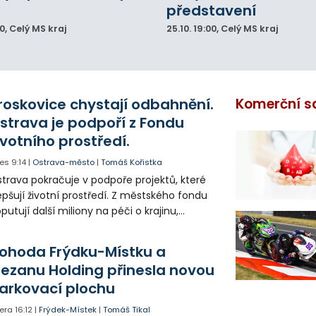
představení
00
, Celý MS kraj
25.10.
19:00
, Celý MS kraj
roskovice chystají odbahnění.
Komerční s
strava je podpoří z Fondu
ivotního prostředí.
es
9:14
|
Ostrava-město
|
Tomáš Kořistka
trava pokračuje v podpoře projektů, které
epšují životní prostředí. Z městského fondu
putují další miliony na péči o krajinu,
řejný prostor i environmentální výchovu
tí a mládeže.
ohoda Frýdku-Místku a
lezanu Holding přinesla novou
arkovací plochu
era
16:12
|
Frýdek-Místek
|
Tomáš Tikal