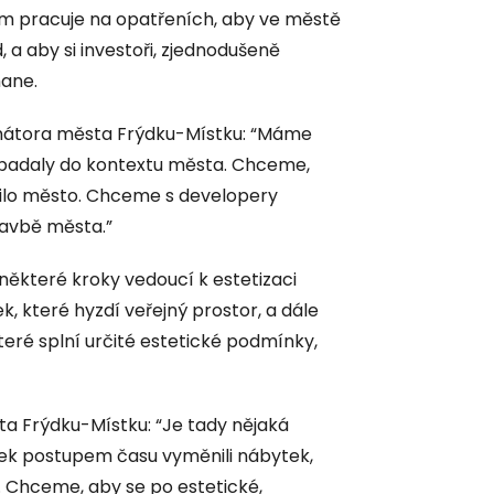
tom pracuje na opatřeních, aby ve městě
, a aby si investoři, zjednodušeně
mane.
imátora města Frýdku-Místku: “Máme
apadaly do kontextu města. Chceme,
řídilo město. Chceme s developery
avbě města.”
některé kroky vedoucí k estetizaci
, které hyzdí veřejný prostor, a dále
teré splní určité estetické podmínky,
a Frýdku-Místku: “Je tady nějaká
dek postupem času vyměnili nábytek,
. Chceme, aby se po estetické,