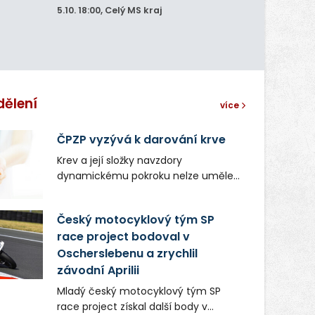
5.10.
18:00
, Celý MS kraj
dělení
více
ČPZP vyzývá k darování krve
Krev a její složky navzdory
dynamickému pokroku nelze uměle
vyrobit. Zdravotnictví se tudíž bez
ochoty lidí darovat tuto
Český motocyklový tým SP
nenahraditelnou tělní tekutinu
race project bodoval v
neobejde. Naléhavá potřeba doplnit
Oscherslebenu a zrychlil
krevní zásoby nastává vždy v létě,
kdy stoupá počet úrazů. Česká
závodní Aprilii
průmyslová zdravotní pojišťovna
Mladý český motocyklový tým SP
(ČPZP) apeluje na všechny, kteří se
race project získal další body v
těší dobrému zdraví, aby se stali