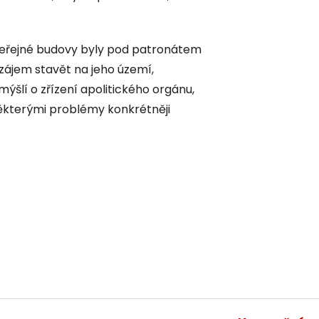
veřejné budovy byly pod patronátem
í zájem stavět na jeho území,
mýšlí o zřízení apolitického orgánu,
 některými problémy konkrétněji