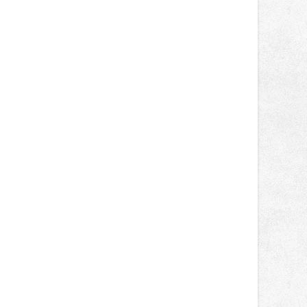
světa vrcholových zápasů, tentokrát
v MMA.