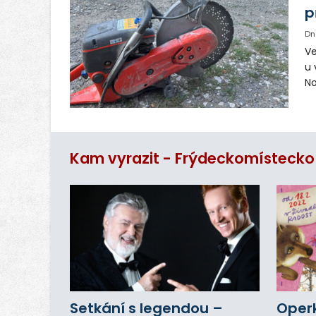
p
Dn
Ve
u 
No
pr
vr
n
Kam vyrazit - Frýdeckomístecko
Setkání s legendou –
Operk