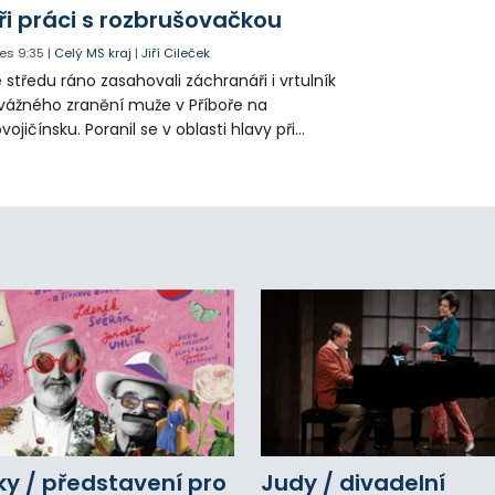
ři práci s rozbrušovačkou
es
9:35
|
Celý MS kraj
|
Jiří Cileček
 středu ráno zasahovali záchranáři i vrtulník
vážného zranění muže v Příboře na
vojičínsku. Poranil se v oblasti hlavy při
áci s rozbrušovačkou. Následně byl
tulníkem přepraven do ostravské fakultní
emocnice.
y / představení pro
Judy / divadelní