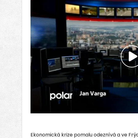
P
v
Ekonomická krize pomalu odeznívá a ve Frýd