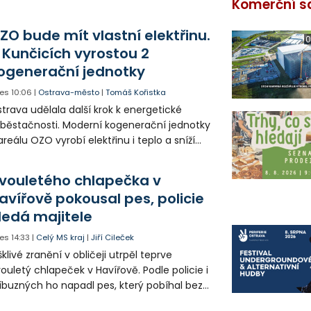
Komerční s
ZO bude mít vlastní elektřinu.
0
 Kunčicích vyrostou 2
ogenerační jednotky
es
10:06
|
Ostrava-město
|
Tomáš Kořistka
trava udělala další krok k energetické
běstačnosti. Moderní kogenerační jednotky
areálu OZO vyrobí elektřinu i teplo a sníží
klady i emise. Malou elektrárnu postaví
olia přímo v Kunčicích.
vouletého chlapečka v
avířově pokousal pes, policie
ledá majitele
es
14:33
|
Celý MS kraj
|
Jiří Cileček
klivé zranění v obličeji utrpěl teprve
ouletý chlapeček v Havířově. Podle policie i
íbuzných ho napadl pes, který pobíhal bez
dítka a náhubku. Majitel psa údajně z místa