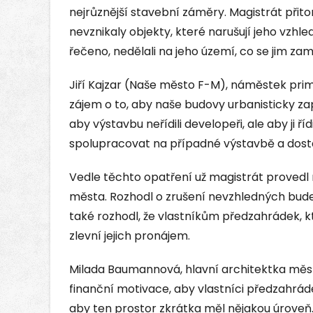
nejrůznější stavební záměry. Magistrát při
nevznikaly objekty, které narušují jeho vzhled
řečeno, nedělali na jeho území, co se jim za
Jiří Kajzar (Naše město F-M), náměstek pr
zájem o to, aby naše budovy urbanisticky z
aby výstavbu neřídili developeři, ale aby ji 
spolupracovat na případné výstavbě a dost
Vedle těchto opatření už magistrát provedl 
města. Rozhodl o zrušení nevzhledných budek
také rozhodl, že vlastníkům předzahrádek, k
zlevní jejich pronájem.
Milada Baumannová, hlavní architektka měst
finanční motivace, aby vlastníci předzahrá
aby ten prostor zkrátka měl nějakou úroveň