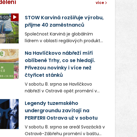
dělení
více
STOW Karviná rozšiřuje výrobu,
5:00
přijme 40 zaměstnanců
Společnost Karviná je globálním
lídrem v oblasti regálových produktů
a systémů, stabilním
Na Havlíčkovo nábřeží míří
zaměstnavatelem na Karvinsku a
oblíbené Trhy, co se hledají.
firmou s obrovským potenciálem.
Přivezou novinky i více než
čtyřicet stánků
V sobotu 8. srpna se Havlíčkovo
nábřeží v Ostravě opět promění v
místo plné vůní, chutí a poctivých
Legendy tuzemského
lokálních výrobků. Trhy, co se hledají
undergroundu zavítají na
tentokrát nabídnou více než čtyřicet
PERIFERII Ostrava už v sobotu
pečlivě vybraných stánků s kvalitní
gastronomií, farmářskými produkty,
V sobotu 8. srpna se areál Svazácká v
designem i řemeslnou tvorbou.
Ostravě-Zábřehu promění v baštu