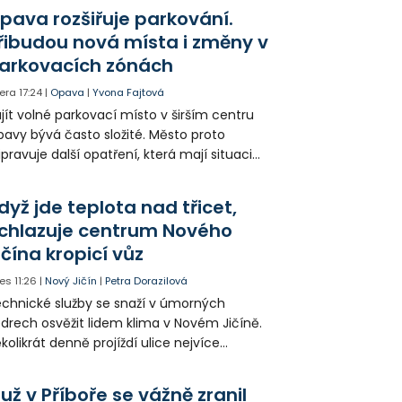
ešel. Případem už se zabývá policie, která
pava rozšiřuje parkování.
jitele psa hledá.
řibudou nová místa i změny v
arkovacích zónách
era
17:24
|
Opava
|
Yvona Fajtová
jít volné parkovací místo v širším centru
avy bývá často složité. Město proto
ipravuje další opatření, která mají situaci
epšit. Vznikají nová parkovací stání, mění se
ganizace dopravy a některé novinky čekají
dyž jde teplota nad třicet,
ké řidiče v parkovacích zónách.
chlazuje centrum Nového
ičína kropicí vůz
es
11:26
|
Nový Jičín
|
Petra Dorazilová
chnické služby se snaží v úmorných
drech osvěžit lidem klima v Novém Jičíně.
kolikrát denně projíždí ulice nejvíce
hřátého centra kropící vůz. Zvýšila se také
tenzita zálivky květinových záhonů.
už v Příboře se vážně zranil