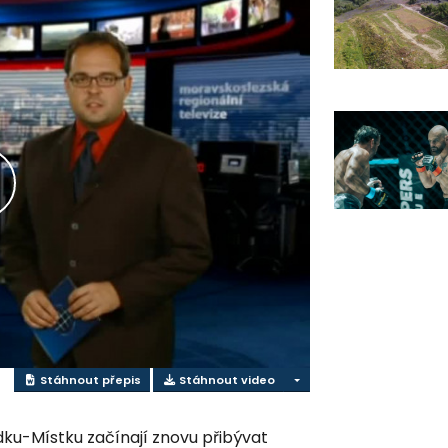
řehrát
ideo
Stáhnout přepis
Stáhnout video
ku-Místku začínají znovu přibývat