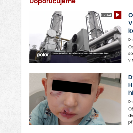
Doporučujeme
O
02:44
V
k
Dn
Os
so
v 
ná
Ve
D
H
h
Dn
Oš
dv
př
vo