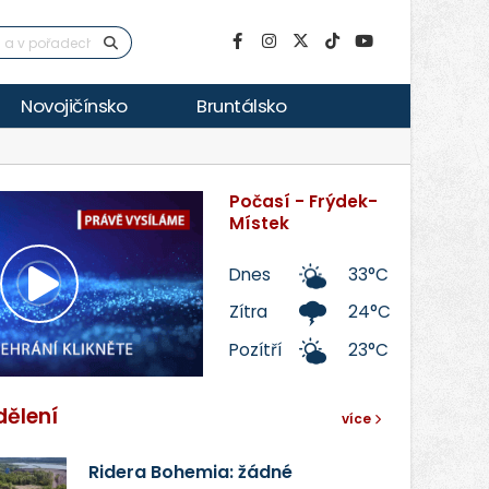
Novojičínsko
Bruntálsko
Počasí - Frýdek-
Místek
Dnes
33°C
Přehrát
Zítra
24°C
Pozítří
23°C
video
dělení
více
Ridera Bohemia: žádné