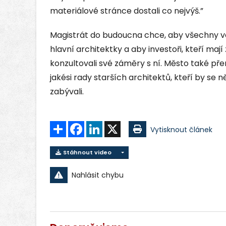
materiálové stránce dostali co nejvýš.”
Magistrát do budoucna chce, aby všechny 
hlavní architektky a aby investoři, kteří maj
konzultovali své záměry s ní. Město také pře
jakési rady starších architektů, kteří by se
zabývali.
Sdílet
Facebook
LinkedIn
X
Vytisknout článek
Stáhnout video
Nahlásit chybu