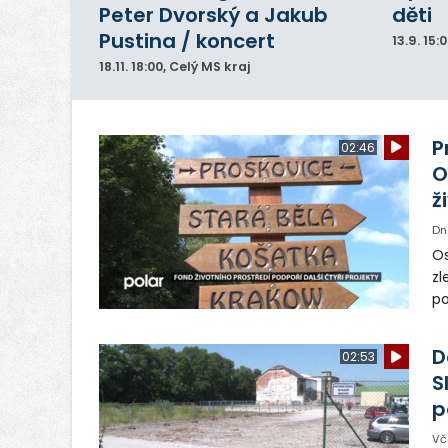
Peter Dvorský a Jakub
děti
Pustina / koncert
13.9.
15:
18.11.
18:00
, Celý MS kraj
P
02:46
O
ž
Dn
Os
zl
po
ve
dě
D
02:53
S
p
Vč