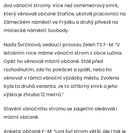
dva vánoční stromy. Více než osmimetrový smrk,
který věnovali občané Staříče, ukotvili pracovníci na
Zámeckém náměstí ve Frýdku a druhý přivezli na
místecké náměstí Svobody.
Naďa Švrčinová, vedoucí provozu Zeleň TS F-M: “V
letošním roce máme vánoční strom z obce Lučina.
Opět ho věnovali místní občané. Stáli před
rozhodnutím, zda ho pokácet a spálit, nebo ho
věnovat v rámci vánoční výzdoby městu. Zvolena
byla ta druhá varianta. Je to stříbrný smrk a jeho
výška je zhruba 12 metrů.”
Stavění vánočního stromu se zaujetím sledovali i
místní občané.
Anketa: občané F-M: “Loni byl strom větší, ale i tak je