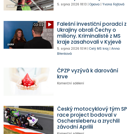
5. srpna 2026
18:13
|
Opava
|
Yvona Fajtová
Falešní investiční poradci z
03:02
Ukrajiny obrali Čechy o
miliony. Kriminalisté z MS
kraje zasahovali v Kyjevě
5. srpna 2026
10:14
|
Celý MS kraj
|
Anna
Břenková
ČPZP vyzývá k darování
krve
Komerční sdělení
Český motocyklový tým SP
race project bodoval v
Oscherslebenu a zrychlil
závodní Aprilii
Komerční sdělení