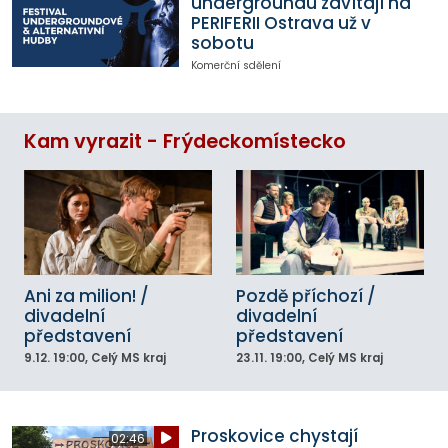
undergroundu zavítají na
PERIFERII Ostrava už v
sobotu
Komerční sdělení
Kam vyrazit - Frýdeckomístecko
Ani za milion! /
Pozdě příchozí /
divadelní
divadelní
představení
představení
9.12.
19:00
, Celý MS kraj
23.11.
19:00
, Celý MS kraj
Proskovice chystají
02:46