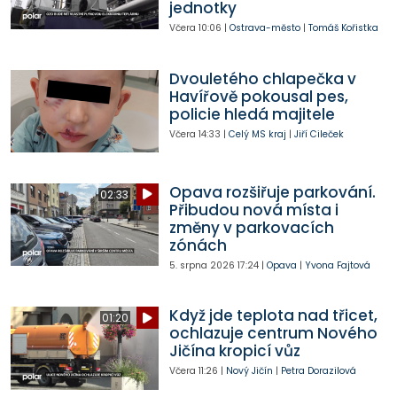
jednotky
Včera
10:06
|
Ostrava-město
|
Tomáš Kořistka
Dvouletého chlapečka v
Havířově pokousal pes,
policie hledá majitele
Včera
14:33
|
Celý MS kraj
|
Jiří Cileček
Opava rozšiřuje parkování.
02:33
Přibudou nová místa i
změny v parkovacích
zónách
5. srpna 2026
17:24
|
Opava
|
Yvona Fajtová
Když jde teplota nad třicet,
01:20
ochlazuje centrum Nového
Jičína kropicí vůz
Včera
11:26
|
Nový Jičín
|
Petra Dorazilová