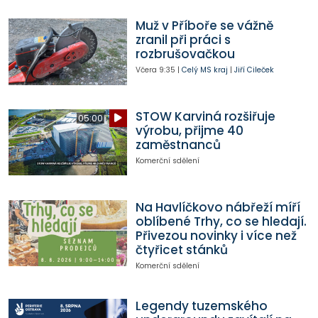
Muž v Příboře se vážně
zranil při práci s
rozbrušovačkou
Včera
9:35
|
Celý MS kraj
|
Jiří Cileček
STOW Karviná rozšiřuje
05:00
výrobu, přijme 40
zaměstnanců
Komerční sdělení
Na Havlíčkovo nábřeží míří
oblíbené Trhy, co se hledají.
Přivezou novinky i více než
čtyřicet stánků
Komerční sdělení
Legendy tuzemského