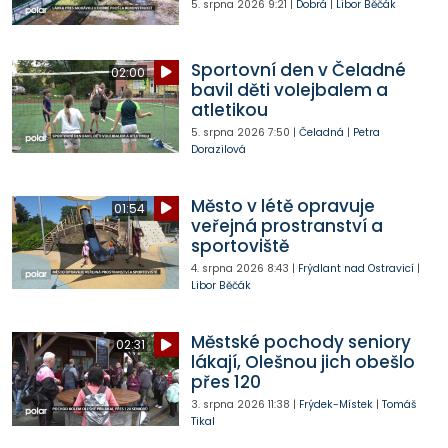
5. srpna 2026
9:21
|
Dobrá
|
Libor Běčák
Sportovní den v Čeladné
02:00
bavil děti volejbalem a
atletikou
5. srpna 2026
7:50
|
Čeladná
|
Petra
Dorazilová
Město v létě opravuje
01:54
veřejná prostranství a
sportoviště
4. srpna 2026
8:43
|
Frýdlant nad Ostravicí
|
Libor Běčák
Městské pochody seniory
02:31
lákají, Olešnou jich obešlo
přes 120
3. srpna 2026
11:38
|
Frýdek-Místek
|
Tomáš
Tikal