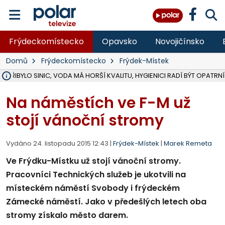
Frýdeckomístecko
Opavsko
Novojičínsko
Domů
Frýdeckomístecko
Frýdek-Místek
Ě PŘIBYLO SINIC, VODA MÁ HORŠÍ KVALITU, HYGIENICI RADÍ BÝT OPATRNÍ
ÚOHS DAL ZÁTORU POKUTU 100 000 ZA CHYBY V ZAKÁZCE NA OBN
AREÁL LODIČEK V KARVINÉ SE PŘIPRAVUJE NA VELKOU REKONSTRUKC
KARVINÁ ZNÁ BUDOUCÍ PODOBU AREÁLU LODIČKY V PARKU BOŽEN
MORAVSKOSLEZŠTÍ POLICISTÉ ODHALILI MEZINÁRODNÍ GANG PODVO
LÁKALI LIDI NA ZISKY Z KRYPTOMĚN, INFO A VIDEO NA POLAR.CZ
RADNÍ OSTRAVY A POSLANKYNĚ A. HOFFMANNOVÁ ZA PIRÁTY PODA
NA POSTUP MINISTERSTVA ŽIVOTNÍHO PROSTŘEDÍ V KAUZE HALDY 
MUŽ V PŘÍBOŘE SE VÁŽNĚ ZRANIL PŘI PRÁCI S ROZBRUŠOVAČKOU, I
SLEZSKÁ OSTRAVA PŘIPRAVUJE PROJEKTOVOU DOKUMENTACI PRO 
PODEZŘELÝ BALÍČEK ZASTAVIL PROVOZ NA NÁDRAŽÍ VE F-M, ČEKÁ 
CHLAPEČKA (2) V HAVÍŘOVĚ POKOUSAL PES, POLICIE HLEDÁ MAJITEL
MS KRAJ VYBUDUJE ZA 40 MILIONŮ V JABLUNKOVĚ NOVÝ MOST PŘES O
FOTBALISTA LAURI LAINE SE VRACÍ Z BANÍKU OSTRAVA NA PŮL ROK
F-M DOKONČIL VOLNOČASOVÝ AREÁL RIVKA PARK ZA 62 MILIONŮ,
Na náměstích ve F-M už
stojí vánoční stromy
Vydáno 24. listopadu 2015 12:43 |
Frýdek-Místek
|
Marek Remeta
Ve Frýdku-Místku už stojí vánoční stromy.
Pracovníci Technických služeb je ukotvili na
místeckém náměstí Svobody i frýdeckém
Zámecké náměstí. Jako v předešlých letech oba
stromy získalo město darem.