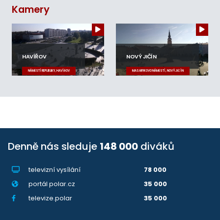
Kamery
HAVÍŘOV
NOVÝ JIČÍN
NÁMĚSTÍ REPUBLIKY, HAVÍŘOV
MASARYKOVO NÁMĚSTÍ, NOVÝ JIČÍN
Denně nás sleduje
148 000
diváků
televizní vysílání
78 000
portál polar.cz
35 000
televize.polar
35 000