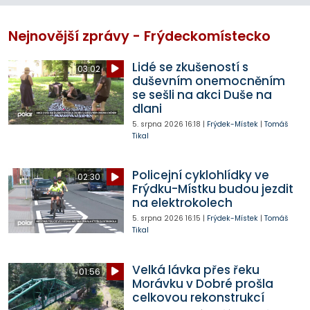
Nejnovější zprávy - Frýdeckomístecko
Lidé se zkušeností s
03:02
duševním onemocněním
se sešli na akci Duše na
dlani
5. srpna 2026
16:18
|
Frýdek-Místek
|
Tomáš
Tikal
Policejní cyklohlídky ve
02:30
Frýdku-Místku budou jezdit
na elektrokolech
5. srpna 2026
16:15
|
Frýdek-Místek
|
Tomáš
Tikal
Velká lávka přes řeku
01:56
Morávku v Dobré prošla
celkovou rekonstrukcí