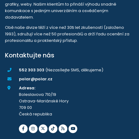
grafiky, weby. Našim klientům to přináší výhodu snadné
komunikace s jediným univerzálním a osvědčeným
dodavatelem.
Obě naše divize těží z více než 30ti let zkušeností (založeno
1993), sdružují více než 50 profesionálů a drží řadu ocenění za
profesionalitu a proklientský přístup.
Kontaktujte nás
552 303 303
(Nezasílejte SMS, děkujeme)
polar@polar.cz
Adresa:
Boleslavova 710/19
Ostrava-Mariánské Hory
709 00
Česká republika