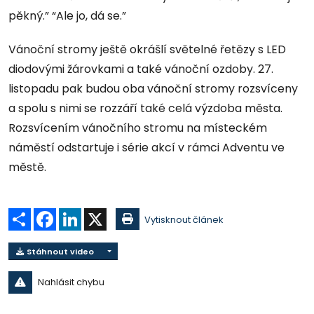
pěkný.” “Ale jo, dá se.”
Vánoční stromy ještě okrášlí světelné řetězy s LED
diodovými žárovkami a také vánoční ozdoby. 27.
listopadu pak budou oba vánoční stromy rozsvíceny
a spolu s nimi se rozzáří také celá výzdoba města.
Rozsvícením vánočního stromu na místeckém
náměstí odstartuje i série akcí v rámci Adventu ve
městě.
Sdílet
Facebook
LinkedIn
X
Vytisknout článek
Stáhnout video
Nahlásit chybu