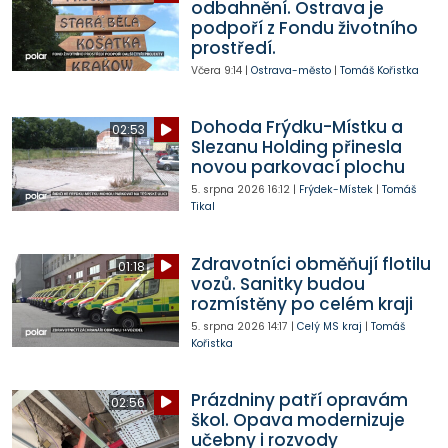
odbahnění. Ostrava je
podpoří z Fondu životního
prostředí.
Včera
9:14
|
Ostrava-město
|
Tomáš Kořistka
Dohoda Frýdku-Místku a
02:53
Slezanu Holding přinesla
novou parkovací plochu
5. srpna 2026
16:12
|
Frýdek-Místek
|
Tomáš
Tikal
Zdravotníci obměňují flotilu
01:18
vozů. Sanitky budou
rozmístěny po celém kraji
5. srpna 2026
14:17
|
Celý MS kraj
|
Tomáš
Kořistka
Prázdniny patří opravám
02:56
škol. Opava modernizuje
učebny i rozvody