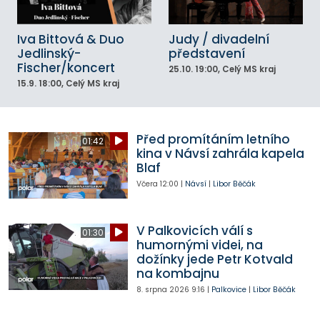
Iva Bittová & Duo
Judy / divadelní
Jedlinský-
představení
Fischer/koncert
25.10.
19:00
, Celý MS kraj
15.9.
18:00
, Celý MS kraj
Před promítáním letního
01:42
kina v Návsí zahrála kapela
Blaf
Včera
12:00
|
Návsí
|
Libor Běčák
V Palkovicích válí s
01:30
humornými videi, na
dožínky jede Petr Kotvald
na kombajnu
8. srpna 2026
9:16
|
Palkovice
|
Libor Běčák