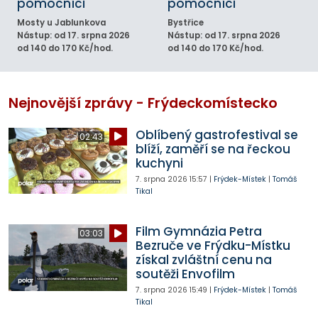
pomocníci
pomocníci
Mosty u Jablunkova
Bystřice
Nástup: od 17. srpna 2026
Nástup: od 17. srpna 2026
od 140 do 170 Kč/hod.
od 140 do 170 Kč/hod.
Nejnovější zprávy - Frýdeckomístecko
Oblíbený gastrofestival se
02:43
blíží, zaměří se na řeckou
kuchyni
7. srpna 2026
15:57
|
Frýdek-Místek
|
Tomáš
Tikal
Film Gymnázia Petra
03:03
Bezruče ve Frýdku-Místku
získal zvláštní cenu na
soutěži Envofilm
7. srpna 2026
15:49
|
Frýdek-Místek
|
Tomáš
Tikal