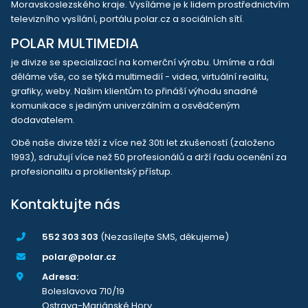
Moravskoslezského kraje. Vysíláme je k lidem prostřednictvím
televizního vysílání, portálu polar.cz a sociálních sítí.
POLAR MULTIMEDIA
je divize se specializací na komerční výrobu. Umíme a rádi
děláme vše, co se týká multimedií - videa, virtuální realitu,
grafiky, weby. Našim klientům to přináší výhodu snadné
komunikace s jediným univerzálním a osvědčeným
dodavatelem.
Obě naše divize těží z více než 30ti let zkušeností (založeno
1993), sdružují více než 50 profesionálů a drží řadu ocenění za
profesionalitu a proklientský přístup.
Kontaktujte nás
552 303 303
(Nezasílejte SMS, děkujeme)
polar@polar.cz
Adresa:
Boleslavova 710/19
Ostrava-Mariánské Hory