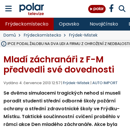
Frýdeckomístecko
Opavsko
Novojičínsko
Domů
Frýdeckomístecko
Frýdek-Místek
ÁSTUPCE PODAL ŽALOBU NA DVA LIDI A FIRMU Z OHROŽENÍ Z NEDBALOSTI
NA BÍLOVECKÝCH NOVÝCH DVORECH SE PO 84 LETECH ROZTOČILY L
KARVINSKÉ MOŘE ZÍSKÁ NOVÉ GASTRO ZÁZEMÍ S VYHLÍDKOVOU TER
REKONSTRUKCE MATEŘSKÉ ŠKOLY V CHLEBIČOVĚ MÍŘÍ DO FINÁLE, VÍ
CYKLISTU (74) SRAZIL V BRUNTÁLU KAMION, JE V OHROŽENÍ ŽIVOTA,
POLICIE HLEDÁ PŘÍPADNÉ SVĚDKY, KTEŘÍ POMŮŽOU OBJASNIT PRŮ
MS KRAJ DOKONČIL OPRAVU SILNICE MEZI VRBNEM A HEŘMANOVICEM
SMVAK NABÍZÍ V DOBĚ SUCHA VODU OBCÍM A FIRMÁM, CISTERNY JE
F-M POKRAČUJE V INSTALACI FOTOVOLTAICKÝCH ELEKTRÁREN, REP
SENIOR AKADEMIE V OPAVĚ ZAHÁJILA DALŠÍ BĚH, REPORTÁŽ NA POL
PLANETÁRIUM V OSTRAVĚ CHYSTÁ POZOROVÁNÍ ČÁSTEČNÉHO ZATMĚ
OPRAVA ULIC V HAVÍŘOVĚ UKONČÍ NELEGÁLNÍ PARKOVÁNÍ VE VNI
V HAVÍŘOVĚ SE TĚŽCE ZRANIL MOTORKÁŘ PO SRÁŽCE S AUTEM, INF
FC BANÍK OSTRAVA PROHRÁL V HRADCI KRÁLOVÉ 1:2, OD 43. MINUTY 
MOTORKÁŘ VE F-M BĚHEM PŘEDJÍŽDĚNÍ SRAZIL CHODCE A ZEMŘE
Mladí záchranáři z F-M
předvedli své dovednosti
Vydáno 4. července 2013 12:57 |
Frýdek-Místek
|
AUTO IMPORT
Se dvěma simulacemi tragických nehod si museli
poradit studenti střední odborné školy požární
ochrany a střední zdravotnické školy ve Frýdku-
Místku. Taktické součinnostní cvičení proběhlo v
rámci akce Den mladého záchranáře. Akce byla