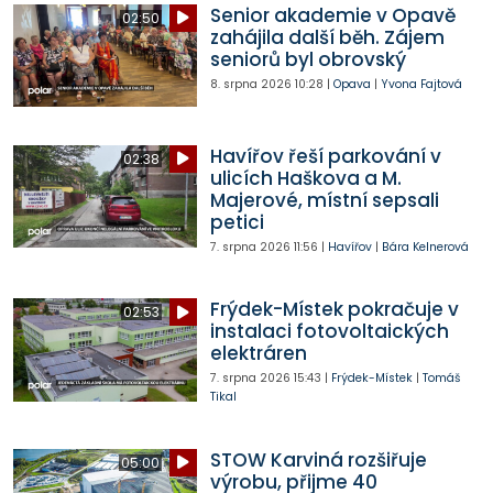
Senior akademie v Opavě
02:50
zahájila další běh. Zájem
seniorů byl obrovský
8. srpna 2026
10:28
|
Opava
|
Yvona Fajtová
Havířov řeší parkování v
02:38
ulicích Haškova a M.
Majerové, místní sepsali
petici
7. srpna 2026
11:56
|
Havířov
|
Bára Kelnerová
Frýdek-Místek pokračuje v
02:53
instalaci fotovoltaických
elektráren
7. srpna 2026
15:43
|
Frýdek-Místek
|
Tomáš
Tikal
STOW Karviná rozšiřuje
05:00
výrobu, přijme 40