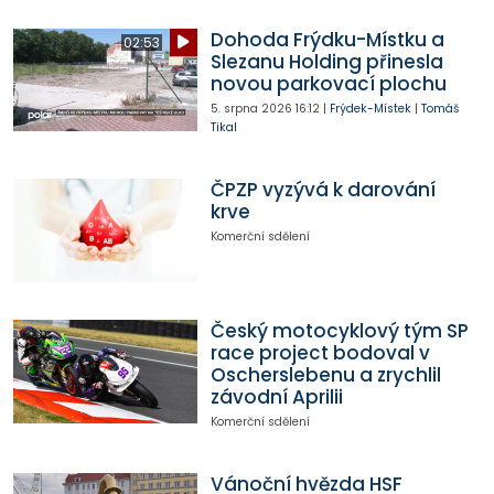
Dohoda Frýdku-Místku a
02:53
Slezanu Holding přinesla
novou parkovací plochu
5. srpna 2026
16:12
|
Frýdek-Místek
|
Tomáš
Tikal
ČPZP vyzývá k darování
krve
Komerční sdělení
Český motocyklový tým SP
race project bodoval v
Oscherslebenu a zrychlil
závodní Aprilii
Komerční sdělení
Vánoční hvězda HSF