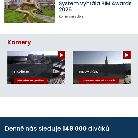
System vyhrála BIM Awards
2026
Komerční sdělení
Kamery
HAVÍŘOV
NOVÝ JIČÍN
NÁMĚSTÍ REPUBLIKY, HAVÍŘOV
MASARYKOVO NÁMĚSTÍ, NOVÝ JIČÍN
Denně nás sleduje
148 000
diváků