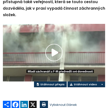
přístupná také veřejnosti, která se touto cestou
dozvěděla, jak v praxi vypadá činnost záchranných
složek.
Přehrát
video
Stáhnout přepis
Stáhnout video
Sdílet
Facebook
LinkedIn
X
Vytisknout článek