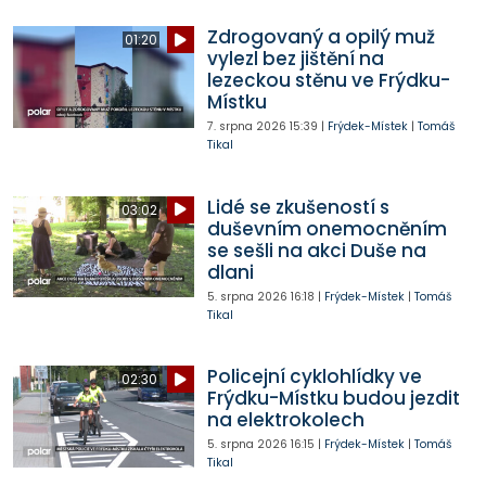
Zdrogovaný a opilý muž
01:20
vylezl bez jištění na
lezeckou stěnu ve Frýdku-
Místku
7. srpna 2026
15:39
|
Frýdek-Místek
|
Tomáš
Tikal
Lidé se zkušeností s
03:02
duševním onemocněním
se sešli na akci Duše na
dlani
5. srpna 2026
16:18
|
Frýdek-Místek
|
Tomáš
Tikal
Policejní cyklohlídky ve
02:30
Frýdku-Místku budou jezdit
na elektrokolech
5. srpna 2026
16:15
|
Frýdek-Místek
|
Tomáš
Tikal