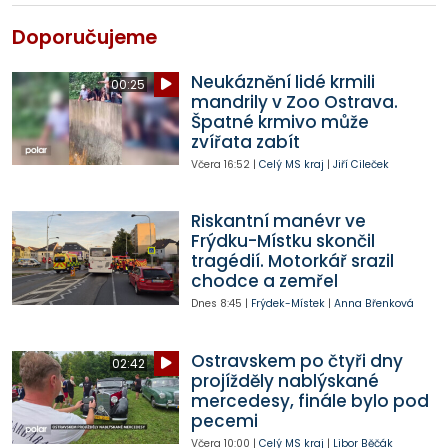
Doporučujeme
Neukáznění lidé krmili
00:25
mandrily v Zoo Ostrava.
Špatné krmivo může
zvířata zabít
Včera
16:52
|
Celý MS kraj
|
Jiří Cileček
Riskantní manévr ve
Frýdku-Místku skončil
tragédií. Motorkář srazil
chodce a zemřel
Dnes
8:45
|
Frýdek-Místek
|
Anna Břenková
Ostravskem po čtyři dny
02:42
projížděly nablýskané
mercedesy, finále bylo pod
pecemi
Včera
10:00
|
Celý MS kraj
|
Libor Běčák