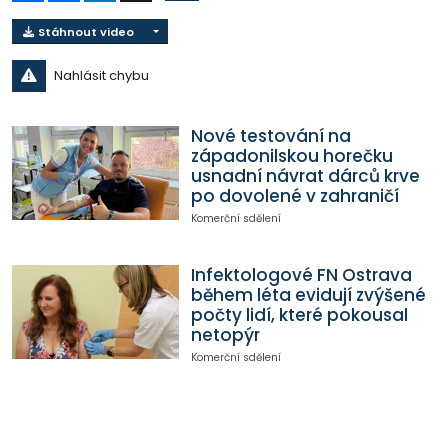
Stáhnout video
Nahlásit chybu
Nové testování na
západonilskou horečku
usnadní návrat dárců krve
po dovolené v zahraničí
Komerční sdělení
Infektologové FN Ostrava
během léta evidují zvýšené
počty lidí, které pokousal
netopýr
Komerční sdělení