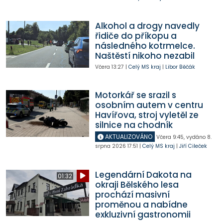
Alkohol a drogy navedly
řidiče do příkopu a
následného kotrmelce.
Naštěstí nikoho nezabil
Včera
13:27
|
Celý MS kraj
|
Libor Běčák
Motorkář se srazil s
osobním autem v centru
Havířova, stroj vyletěl ze
silnice na chodník
AKTUALIZOVÁNO
Včera
9:45
,
vydáno 8.
srpna 2026
17:51
|
Celý MS kraj
|
Jiří Cileček
Legendární Dakota na
01:32
okraji Bělského lesa
prochází masivní
proměnou a nabídne
exkluzivní gastronomii