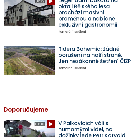
Legendární Dakota na
01:32
okraji Bělského lesa
prochází masivní
proměnou a nabídne
exkluzivní gastronomii
Komerční sdělení
Ridera Bohemia: žádné
porušení na naší straně.
Jen nezákonné šetření ČIŽP
Komerční sdělení
Doporučujeme
V Palkovicích válí s
01:30
humornými videi, na
dožínky jede Petr Kotvald