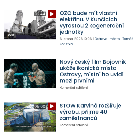
OZO bude mít vlastní
02:44
elektřinu. V Kunčicích
vyrostou 2 kogenerační
jednotky
6. srpna 2026
10:06
|
Ostrava-město
|
Tomáš
Kořistka
Nový český film Bojovník
ukáže ikonická místa
Ostravy, místní ho uvidí
mezi prvními
Komerční sdělení
STOW Karviná rozšiřuje
05:00
výrobu, přijme 40
zaměstnanců
Komerční sdělení