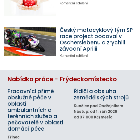
Komerční sdělení
Český motocyklový tým SP
race project bodoval v
Oscherslebenu a zrychlil
závodní Aprilii
Komerční sdělení
Nabídka práce - Frýdeckomístecko
Pracovníci přímé
Řidiči a obsluha
obslužné péče v
zemědělských strojů
oblasti
Kunčice pod Ondřejníkem
ambulantních a
Nástup: od 1. září 2026
terénních služeb a
od 37 000 Kč/měsíc
pečovatelé v oblasti
domácí péče
Třinec