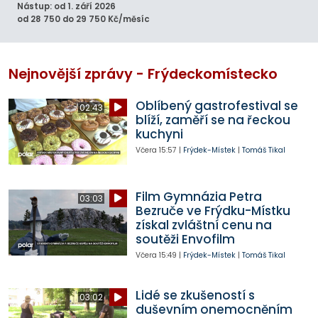
Nástup: od 1. září 2026
od 28 750 do 29 750 Kč/měsíc
Nejnovější zprávy - Frýdeckomístecko
Oblíbený gastrofestival se
02:43
blíží, zaměří se na řeckou
kuchyni
Včera
15:57
|
Frýdek-Místek
|
Tomáš Tikal
Film Gymnázia Petra
03:03
Bezruče ve Frýdku-Místku
získal zvláštní cenu na
soutěži Envofilm
Včera
15:49
|
Frýdek-Místek
|
Tomáš Tikal
Lidé se zkušeností s
03:02
duševním onemocněním