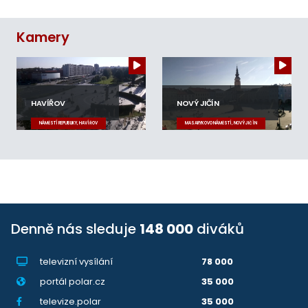
Kamery
HAVÍŘOV
NOVÝ JIČÍN
NÁMĚSTÍ REPUBLIKY, HAVÍŘOV
MASARYKOVO NÁMĚSTÍ, NOVÝ JIČÍN
Denně nás sleduje
148 000
diváků
televizní vysílání
78 000
portál polar.cz
35 000
televize.polar
35 000