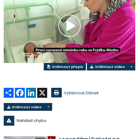
Přehrát
video
Stáhnout přepis
Stáhnout video
Sdílet
Facebook
LinkedIn
X
Vytisknout článek
Stáhnout video
Nahlásit chybu