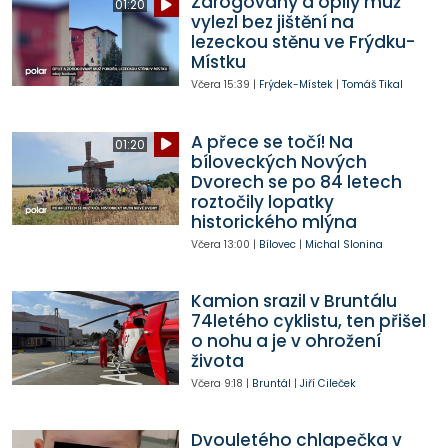
Zdrogovaný a opilý muž
01:20
vylezl bez jištění na
lezeckou stěnu ve Frýdku-
Místku
Včera
15:39
|
Frýdek-Místek
|
Tomáš Tikal
A přece se točí! Na
01:20
bíloveckých Nových
Dvorech se po 84 letech
roztočily lopatky
historického mlýna
Včera
13:00
|
Bílovec
|
Michal Slonina
Kamion srazil v Bruntálu
74letého cyklistu, ten přišel
o nohu a je v ohrožení
života
Včera
9:18
|
Bruntál
|
Jiří Cileček
Dvouletého chlapečka v