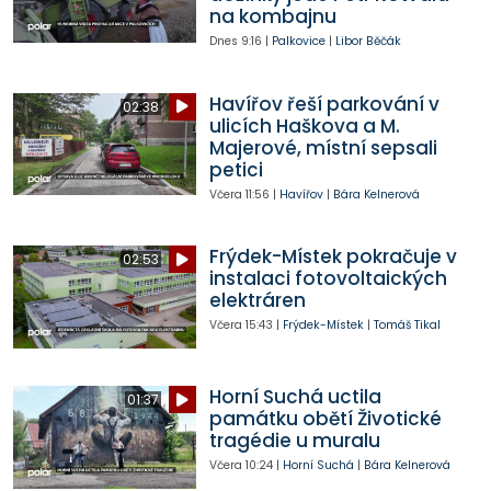
na kombajnu
Dnes
9:16
|
Palkovice
|
Libor Běčák
Havířov řeší parkování v
02:38
ulicích Haškova a M.
Majerové, místní sepsali
petici
Včera
11:56
|
Havířov
|
Bára Kelnerová
Frýdek-Místek pokračuje v
02:53
instalaci fotovoltaických
elektráren
Včera
15:43
|
Frýdek-Místek
|
Tomáš Tikal
Horní Suchá uctila
01:37
památku obětí Životické
tragédie u muralu
Včera
10:24
|
Horní Suchá
|
Bára Kelnerová