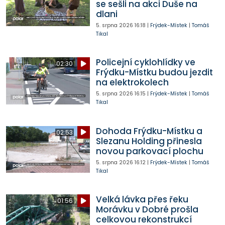
se sešli na akci Duše na
dlani
5. srpna 2026
16:18
|
Frýdek-Místek
|
Tomáš
Tikal
Policejní cyklohlídky ve
02:30
Frýdku-Místku budou jezdit
na elektrokolech
5. srpna 2026
16:15
|
Frýdek-Místek
|
Tomáš
Tikal
Dohoda Frýdku-Místku a
02:53
Slezanu Holding přinesla
novou parkovací plochu
5. srpna 2026
16:12
|
Frýdek-Místek
|
Tomáš
Tikal
Velká lávka přes řeku
01:56
Morávku v Dobré prošla
celkovou rekonstrukcí