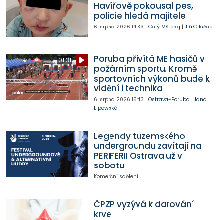
Havířově pokousal pes,
policie hledá majitele
6. srpna 2026
14:33
|
Celý MS kraj
|
Jiří Cileček
Poruba přivítá ME hasičů v
01:31
požárním sportu. Kromě
sportovních výkonů bude k
vidění i technika
6. srpna 2026
15:43
|
Ostrava-Poruba
|
Jana
Lipowská
Legendy tuzemského
undergroundu zavítají na
PERIFERII Ostrava už v
sobotu
Komerční sdělení
ČPZP vyzývá k darování
krve