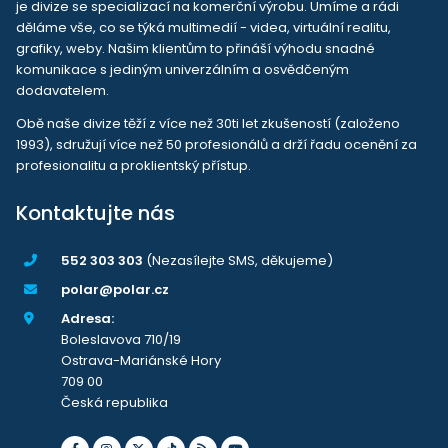
je divize se specializací na komerční výrobu. Umíme a rádi
děláme vše, co se týká multimedií - videa, virtuální realitu,
grafiky, weby. Našim klientům to přináší výhodu snadné
komunikace s jediným univerzálním a osvědčeným
dodavatelem.
Obě naše divize těží z více než 30ti let zkušeností (založeno
1993), sdružují více než 50 profesionálů a drží řadu ocenění za
profesionalitu a proklientský přístup.
Kontaktujte nás
552 303 303
(Nezasílejte SMS, děkujeme)
polar@polar.cz
Adresa:
Boleslavova 710/19
Ostrava-Mariánské Hory
709 00
Česká republika