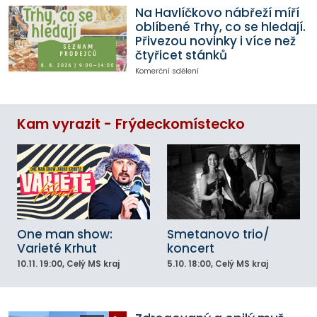
Na Havlíčkovo nábřeží míří
oblíbené Trhy, co se hledají.
Přivezou novinky i více než
čtyřicet stánků
Komerční sdělení
Kam vyrazit - Frýdeckomístecko
One man show:
Smetanovo trio/
Varieté Krhut
koncert
10.11.
19:00
, Celý MS kraj
5.10.
18:00
, Celý MS kraj