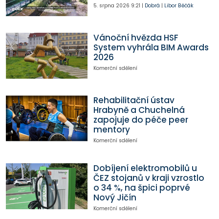
5. srpna 2026
9:21
|
Dobrá
|
Libor Běčák
Vánoční hvězda HSF
System vyhrála BIM Awards
2026
Komerční sdělení
Rehabilitační ústav
Hrabyně a Chuchelná
zapojuje do péče peer
mentory
Komerční sdělení
Dobíjení elektromobilů u
ČEZ stojanů v kraji vzrostlo
o 34 %, na špici poprvé
Nový Jičín
Komerční sdělení