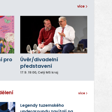
více
í pro
Úvěr/divadelní
představení
17.9.
19:00
, Celý MS kraj
dělení
více
Legendy tuzemského
undergroundu zavítají na