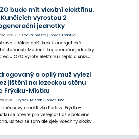
agédii prostřednictvím QR kódů u
ZO bude mít vlastní elektřinu.
amátníků.
 Kunčicích vyrostou 2
ogenerační jednotky
era
10:06
|
Ostrava-město
|
Tomáš Kořistka
trava udělala další krok k energetické
běstačnosti. Moderní kogenerační jednotky
areálu OZO vyrobí elektřinu i teplo a sníží
klady i emise. Malou elektrárnu postaví
olia přímo v Kunčicích.
drogovaný a opilý muž vylezl
ez jištění na lezeckou stěnu
e Frýdku-Místku
es
15:39
|
Frýdek-Místek
|
Tomáš Tikal
lnočasový areál Rivka Park ve Frýdku-
stku se otevře pro veřejnost až v polovině
pna, už teď se tam ale sjely všechny složky
áchranného systému. Důvodem bylo
iknutí opilého muže pod vlivem drog do