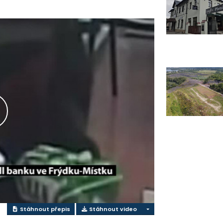
řehrát
ideo
Stáhnout přepis
Stáhnout video