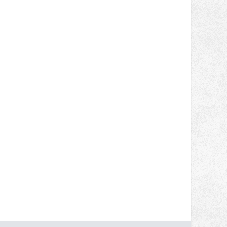
nepotkají.