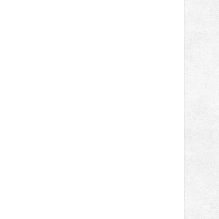
obsadil Filip Novotný ve třídě
Supersport desáté a jedenácté
místo. Maks Palmowski dokončil oba
závody kategorie Sportbike na
dvanácté příčce. Přestože výsledky
zůstaly za očekáváním týmu, důležitý
posun přineslo testování nového
aerodynamického řešení pro Aprilii
RS660, které motocykl znatelně
zrychlilo.