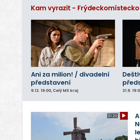
ar
Kam vyrazit - Frýdeckomístecko
do
Ani za milion! / divadelní
Dešti
představení
před
9.12.
19:00
, Celý MS kraj
21.9.
19:
A
01:20
N
l