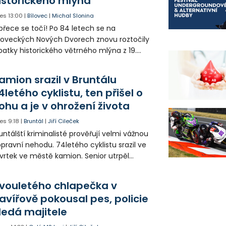
istorického mlýna
es
13:00
|
Bílovec
|
Michal Slonina
přece se točí! Po 84 letech se na
loveckých Nových Dvorech znovu roztočily
patky historického větrného mlýna z 19.
oletí. Kvůli nepříznivému větru je ale museli
zpohybovat dobrovolníci.
amion srazil v Bruntálu
4letého cyklistu, ten přišel o
ohu a je v ohrožení života
es
9:18
|
Bruntál
|
Jiří Cileček
untálští kriminalisté prověřují velmi vážnou
pravní nehodu. 74letého cyklistu srazil ve
vrtek ve městě kamion. Senior utrpěl
vastující zranění nohy a v ohrožení života
l letecky přepraven do nemocnice. Policie
vouletého chlapečka v
edá případné svědky.
avířově pokousal pes, policie
ledá majitele