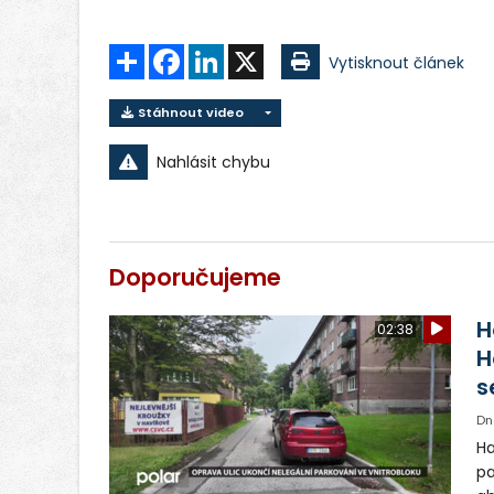
Sdílet
Facebook
LinkedIn
X
Vytisknout článek
Stáhnout video
Nahlásit chybu
Doporučujeme
H
02:38
H
s
Dn
Ha
pa