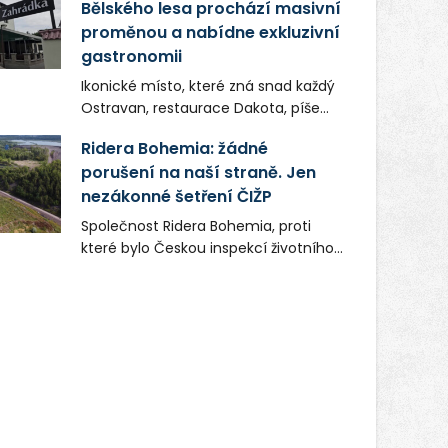
Bělského lesa prochází masivní
proměnou a nabídne exkluzivní
gastronomii
Ikonické místo, které zná snad každý
Ostravan, restaurace Dakota, píše
novou kapitolu. Silná mateřská
Ridera Bohemia: žádné
společnost Dang Investment Group
porušení na naší straně. Jen
s.r.o. investuje do projektu přes 50
nezákonné šetření ČIŽP
milionů korun. Cílem je přinést
Ostravě dva špičkové gastronomické
Společnost Ridera Bohemia, proti
koncepty, které v regionu dosud
které bylo Českou inspekcí životního
chyběly, luxusní středomořskou
prostředí (ČIŽP) čtyři roky vedeno
kuchyni a autentickou asijskou
vykonstruované řízení, při realizaci
gastronomii.
OVS na heřmanické haldě
postupovala v souladu se zákonem a
zadáním státního podniku DIAMO a v
této souvislosti nelze hovořit o
žádném odpadu. Ridera od počátku
označovala řízení ČIŽP za nezákonné
a domáhala se práva na spravedlivý