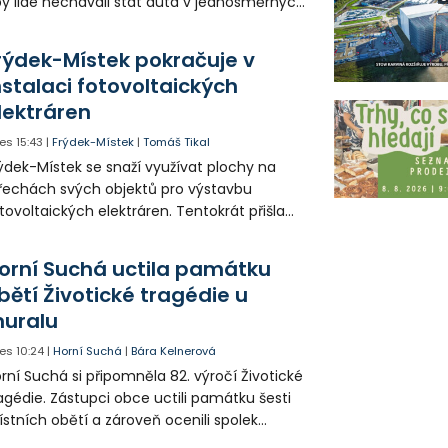
y lidé nechávali stát auta v jednosměrných
icích, kde nezbývá místo pro průjezd IZS.
tuace se teď řeší v jednom vnitrobloku, kde
rýdek-Místek pokračuje v
 někteří obyvatelé rozhodli sepsat petici.
nstalaci fotovoltaických
lektráren
es
15:43
|
Frýdek-Místek
|
Tomáš Tikal
ýdek-Místek se snaží využívat plochy na
řechách svých objektů pro výstavbu
tovoltaických elektráren. Tentokrát přišla
da na 11. Základní školu ve Frýdku.
orní Suchá uctila památku
bětí Životické tragédie u
uralu
es
10:24
|
Horní Suchá
|
Bára Kelnerová
rní Suchá si připomněla 82. výročí Životické
agédie. Zástupci obce uctili památku šesti
stních obětí a zároveň ocenili spolek
votice Sobě za zpřístupnění informací o