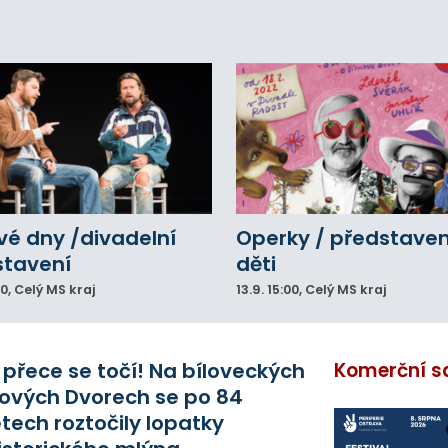
eálu. Vyšplhal na lezeckou stěnu a nemohl
lů.
vé dny /divadelní
Operky / představen
stavení
děti
00
, Celý MS kraj
13.9.
15:00
, Celý MS kraj
 přece se točí! Na bíloveckých
Komerční s
ových Dvorech se po 84
etech roztočily lopatky