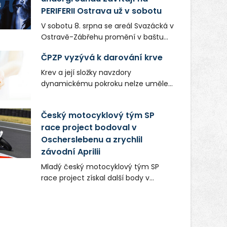
PERIFERII Ostrava už v sobotu
V sobotu 8. srpna se areál Svazácká v
Ostravě-Zábřehu promění v baštu
undergroundové a alternativní
ČPZP vyzývá k darování krve
hudby. Uskuteční se zde totiž první
ročník festivalu PERIFERIE Ostrava.
Krev a její složky navzdory
Brány areálu se otevřou půlhodinu po
dynamickému pokroku nelze uměle
poledni, na příchozí čekají koncerty,
vyrobit. Zdravotnictví se tudíž bez
autorská čtení a rozhovory.
ochoty lidí darovat tuto
Český motocyklový tým SP
Vstupenky v ceně 450 Kč jsou v
nenahraditelnou tělní tekutinu
prodeji.
race project bodoval v
neobejde. Naléhavá potřeba doplnit
Oscherslebenu a zrychlil
krevní zásoby nastává vždy v létě,
kdy stoupá počet úrazů. Česká
závodní Aprilii
průmyslová zdravotní pojišťovna
Mladý český motocyklový tým SP
(ČPZP) apeluje na všechny, kteří se
race project získal další body v
těší dobrému zdraví, aby se stali
mezinárodním šampionátu EURO
pravidelnými dárci krve.
MOTO. Při závodním víkendu, který se
konal od 31. července do 2. srpna na
německém okruhu Oschersleben,