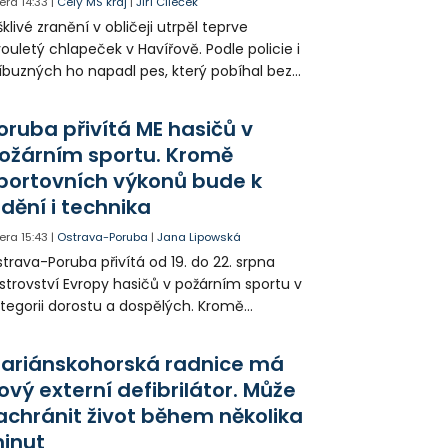
era
14:33
|
Celý MS kraj
|
Jiří Cileček
klivé zranění v obličeji utrpěl teprve
ouletý chlapeček v Havířově. Podle policie i
íbuzných ho napadl pes, který pobíhal bez
dítka a náhubku. Majitel psa údajně z místa
ešel. Případem už se zabývá policie, která
oruba přivítá ME hasičů v
jitele psa hledá.
ožárním sportu. Kromě
portovních výkonů bude k
idění i technika
era
15:43
|
Ostrava-Poruba
|
Jana Lipowská
trava-Poruba přivítá od 19. do 22. srpna
strovství Evropy hasičů v požárním sportu v
tegorii dorostu a dospělých. Kromě
ortovních výkonů budou k vidění také
ázky historické i současné techniky.
ariánskohorská radnice má
ový externí defibrilátor. Může
achránit život během několika
inut