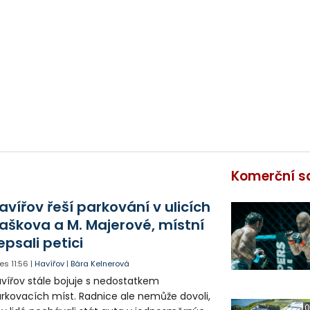
Komerční s
avířov řeší parkování v ulicích
aškova a M. Majerové, místní
epsali petici
es
11:56
|
Havířov
|
Bára Kelnerová
vířov stále bojuje s nedostatkem
rkovacích míst. Radnice ale nemůže dovoli,
0