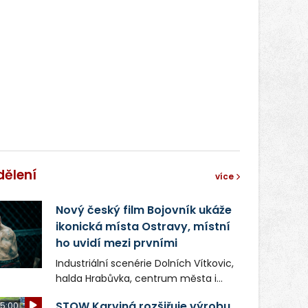
správní proces.
dělení
více
Nový český film Bojovník ukáže
ikonická místa Ostravy, místní
ho uvidí mezi prvními
Industriální scenérie Dolních Vítkovic,
halda Hrabůvka, centrum města i
další ikonická místa Ostravy se objeví
STOW Karviná rozšiřuje výrobu,
5:00