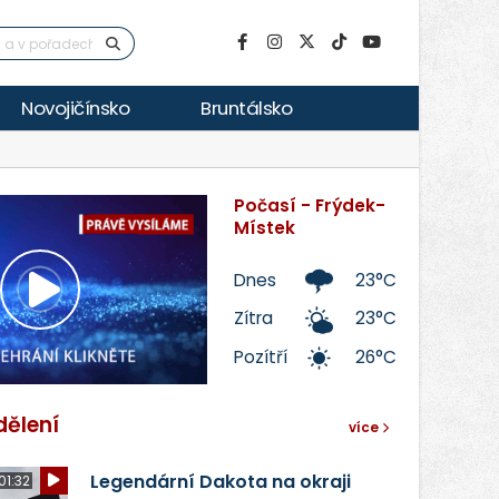
Novojičínsko
Bruntálsko
Počasí - Frýdek-
Místek
Dnes
23°C
Přehrát
Zítra
23°C
Pozítří
26°C
video
dělení
více
Legendární Dakota na okraji
01:32