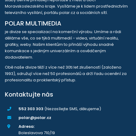
Moravskoslezského kraje. Vysíláme je k lidem prostřednictvím
televizního vysílání, portálu polar.cz a sociálních sítí.
POLAR MULTIMEDIA
je divize se specializací na komerční výrobu. Umíme a rádi
děláme vše, co se týká multimedií - videa, virtuální realitu,
grafiky, weby. Našim klientům to přináší výhodu snadné
komunikace s jediným univerzálním a osvědčeným
dodavatelem.
Obě naše divize těží z více než 30ti let zkušeností (založeno
1993), sdružují více než 50 profesionálů a drží řadu ocenění za
profesionalitu a proklientský přístup.
Kontaktujte nás
552 303 303
(Nezasílejte SMS, děkujeme)
polar@polar.cz
Adresa:
Boleslavova 710/19