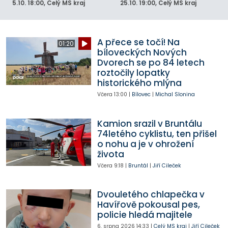
5.10.
18:00
, Celý MS kraj
25.10.
19:00
, Celý MS kraj
A přece se točí! Na
01:20
bíloveckých Nových
Dvorech se po 84 letech
roztočily lopatky
historického mlýna
Včera
13:00
|
Bílovec
|
Michal Slonina
Kamion srazil v Bruntálu
74letého cyklistu, ten přišel
o nohu a je v ohrožení
života
Včera
9:18
|
Bruntál
|
Jiří Cileček
Dvouletého chlapečka v
Havířově pokousal pes,
policie hledá majitele
6. srpna 2026
14:33
|
Celý MS kraj
|
Jiří Cileček