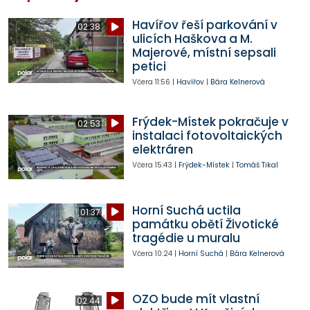
Havířov řeší parkování v
02:38
ulicích Haškova a M.
Majerové, místní sepsali
petici
Včera
11:56
|
Havířov
|
Bára Kelnerová
Frýdek-Místek pokračuje v
02:53
instalaci fotovoltaických
elektráren
Včera
15:43
|
Frýdek-Místek
|
Tomáš Tikal
Horní Suchá uctila
01:37
památku obětí Životické
tragédie u muralu
Včera
10:24
|
Horní Suchá
|
Bára Kelnerová
OZO bude mít vlastní
02:44