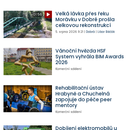
Velká lávka přes řeku
01:56
Morávku v Dobré prošla
celkovou rekonstrukcí
5. srpna 2026
9:21
|
Dobrá
|
Libor Běčák
Vánoční hvězda HSF
System vyhrála BIM Awards
2026
Komerční sdělení
Rehabilitační ústav
Hrabyně a Chuchelná
zapojuje do péče peer
mentory
Komerční sdělení
Dobíjení elektromobilů u