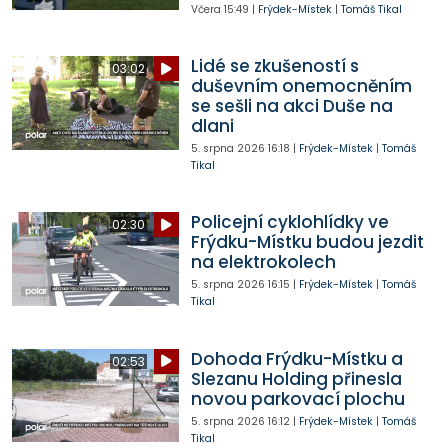
Včera
15:49
|
Frýdek-Místek
|
Tomáš Tikal
Lidé se zkušeností s
03:02
duševním onemocněním
se sešli na akci Duše na
dlani
5. srpna 2026
16:18
|
Frýdek-Místek
|
Tomáš
Tikal
Policejní cyklohlídky ve
02:30
Frýdku-Místku budou jezdit
na elektrokolech
5. srpna 2026
16:15
|
Frýdek-Místek
|
Tomáš
Tikal
Dohoda Frýdku-Místku a
02:53
Slezanu Holding přinesla
novou parkovací plochu
5. srpna 2026
16:12
|
Frýdek-Místek
|
Tomáš
Tikal