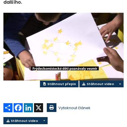
dalšího.
Přehrát
video
Stáhnout přepis
Stáhnout video
Sdílet
Facebook
LinkedIn
X
Vytisknout článek
Stáhnout video