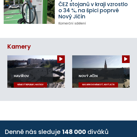
ČEZ stojanů v kraji vzrostlo
o 34 %, na špici poprvé
Nový Jičín
Komerční sdělení
Kamery
HAVÍŘOV
NOVÝ JIČÍN
NÁMĚSTÍ REPUBLIKY, HAVÍŘOV
MASARYKOVO NÁMĚSTÍ, NOVÝ JIČÍN
Denně nás sleduje
148 000
diváků