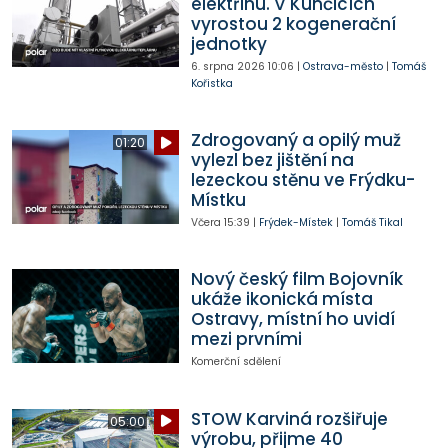
elektřinu. V Kunčicích
vyrostou 2 kogenerační
jednotky
6. srpna 2026
10:06
|
Ostrava-město
|
Tomáš
Kořistka
Zdrogovaný a opilý muž
01:20
vylezl bez jištění na
lezeckou stěnu ve Frýdku-
Místku
Včera
15:39
|
Frýdek-Místek
|
Tomáš Tikal
Nový český film Bojovník
ukáže ikonická místa
Ostravy, místní ho uvidí
mezi prvními
Komerční sdělení
STOW Karviná rozšiřuje
05:00
výrobu, přijme 40