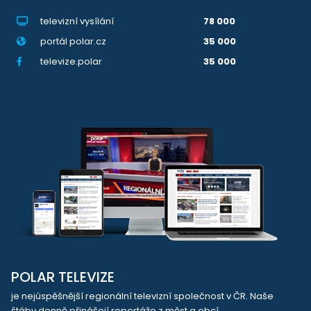
televizní vysílání
78 000
portál polar.cz
35 000
televize.polar
35 000
POLAR TELEVIZE
je nejúspěšnější regionální televizní společnost v ČR. Naše
štáby denně přinášejí reportáže z měst a obcí