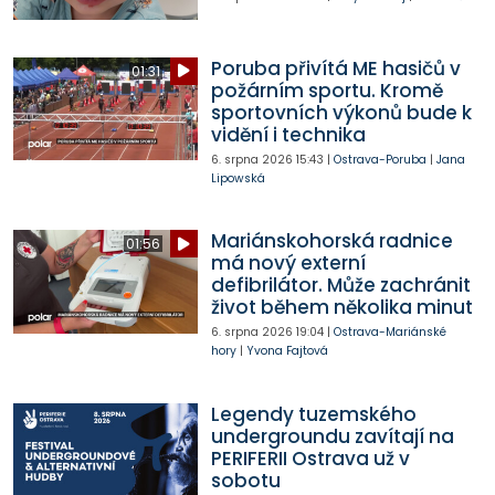
Poruba přivítá ME hasičů v
01:31
požárním sportu. Kromě
sportovních výkonů bude k
vidění i technika
6. srpna 2026
15:43
|
Ostrava-Poruba
|
Jana
Lipowská
Mariánskohorská radnice
01:56
má nový externí
defibrilátor. Může zachránit
život během několika minut
6. srpna 2026
19:04
|
Ostrava-Mariánské
hory
|
Yvona Fajtová
Legendy tuzemského
undergroundu zavítají na
PERIFERII Ostrava už v
sobotu