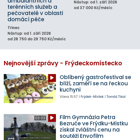
ambulantních a
Nástup: od 1. září 2026
terénních služeb a
od 37 000 Kč/měsíc
pečovatelé v oblasti
domácí péče
Třinec
Nástup: od 1. září 2026
od 28 750 do 29 750 Kč/měsíc
Nejnovější zprávy - Frýdeckomístecko
Oblíbený gastrofestival se
02:43
blíží, zaměří se na řeckou
kuchyni
Včera
15:57
|
Frýdek-Místek
|
Tomáš Tikal
Film Gymnázia Petra
03:03
Bezruče ve Frýdku-Místku
získal zvláštní cenu na
soutěži Envofilm