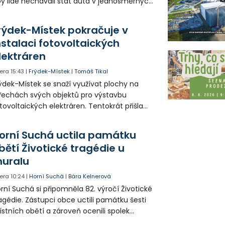
y lidé nechávali stát auta v jednosměrných
icích, kde nezbývá místo pro průjezd IZS.
tuace se teď řeší v jednom vnitrobloku, kde
rýdek-Místek pokračuje v
 někteří obyvatelé rozhodli sepsat petici.
nstalaci fotovoltaických
lektráren
era
15:43
|
Frýdek-Místek
|
Tomáš Tikal
ýdek-Místek se snaží využívat plochy na
řechách svých objektů pro výstavbu
tovoltaických elektráren. Tentokrát přišla
da na 11. Základní školu ve Frýdku.
orní Suchá uctila památku
bětí Životické tragédie u
uralu
era
10:24
|
Horní Suchá
|
Bára Kelnerová
rní Suchá si připomněla 82. výročí Životické
agédie. Zástupci obce uctili památku šesti
stních obětí a zároveň ocenili spolek
votice Sobě za zpřístupnění informací o