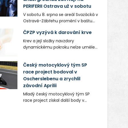
PERIFERII Ostrava už v sobotu
V sobotu 8. srpna se areál Svazácká v
Ostravě-Zábřehu promění v baštu
undergroundové a alternativní
ČPZP vyzývá k darování krve
hudby. Uskuteční se zde totiž první
ročník festivalu PERIFERIE Ostrava.
Krev a její složky navzdory
Brány areálu se otevřou půlhodinu po
dynamickému pokroku nelze uměle
poledni, na příchozí čekají koncerty,
vyrobit. Zdravotnictví se tudíž bez
autorská čtení a rozhovory.
ochoty lidí darovat tuto
Český motocyklový tým SP
Vstupenky v ceně 450 Kč jsou v
nenahraditelnou tělní tekutinu
prodeji.
race project bodoval v
neobejde. Naléhavá potřeba doplnit
Oscherslebenu a zrychlil
krevní zásoby nastává vždy v létě,
kdy stoupá počet úrazů. Česká
závodní Aprilii
průmyslová zdravotní pojišťovna
Mladý český motocyklový tým SP
(ČPZP) apeluje na všechny, kteří se
race project získal další body v
těší dobrému zdraví, aby se stali
mezinárodním šampionátu EURO
pravidelnými dárci krve.
MOTO. Při závodním víkendu, který se
konal od 31. července do 2. srpna na
německém okruhu Oschersleben,