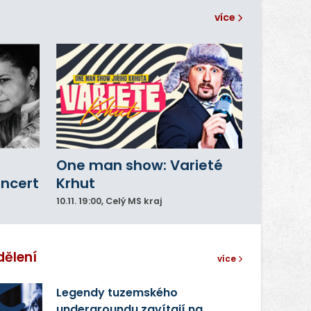
více
One man show: Varieté
oncert
Krhut
10.11.
19:00
, Celý MS kraj
dělení
více
Legendy tuzemského
undergroundu zavítají na