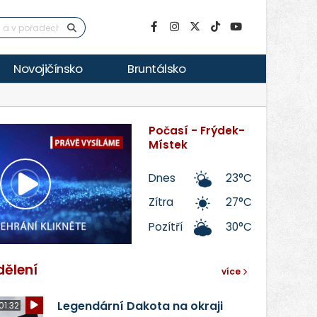
Novojičínsko
Bruntálsko
Počasí - Frýdek-
Místek
Dnes
23°C
Přehrát
Zítra
27°C
Pozítří
30°C
video
dělení
více
Legendární Dakota na okraji
01:32