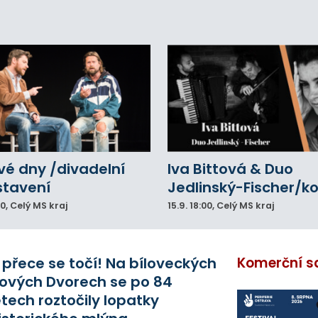
eálu. Vyšplhal na lezeckou stěnu a nemohl
lů.
vé dny /divadelní
Iva Bittová & Duo
stavení
Jedlinský-Fischer/k
00
, Celý MS kraj
15.9.
18:00
, Celý MS kraj
 přece se točí! Na bíloveckých
Komerční s
ových Dvorech se po 84
etech roztočily lopatky