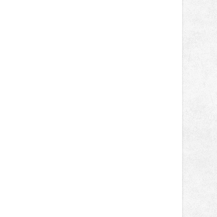
obsadil Filip Novotný ve třídě
Supersport desáté a jedenácté
místo. Maks Palmowski dokončil oba
závody kategorie Sportbike na
dvanácté příčce. Přestože výsledky
zůstaly za očekáváním týmu, důležitý
posun přineslo testování nového
aerodynamického řešení pro Aprilii
RS660, které motocykl znatelně
zrychlilo.