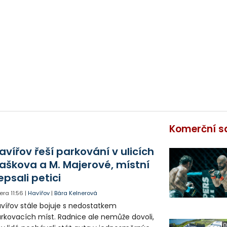
Komerční s
avířov řeší parkování v ulicích
aškova a M. Majerové, místní
epsali petici
era
11:56
|
Havířov
|
Bára Kelnerová
vířov stále bojuje s nedostatkem
rkovacích míst. Radnice ale nemůže dovoli,
0