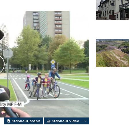
řehrát
ideo
Stáhnout přepis
Stáhnout video