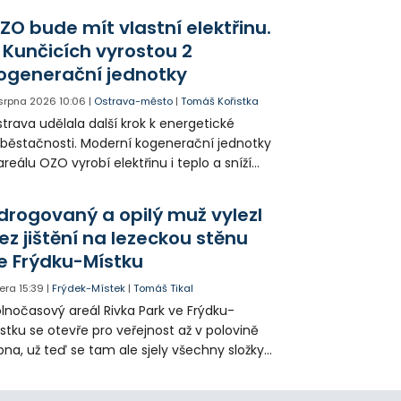
agédii prostřednictvím QR kódů u
ZO bude mít vlastní elektřinu.
amátníků.
 Kunčicích vyrostou 2
ogenerační jednotky
 srpna 2026
10:06
|
Ostrava-město
|
Tomáš Kořistka
trava udělala další krok k energetické
běstačnosti. Moderní kogenerační jednotky
areálu OZO vyrobí elektřinu i teplo a sníží
klady i emise. Malou elektrárnu postaví
olia přímo v Kunčicích.
drogovaný a opilý muž vylezl
ez jištění na lezeckou stěnu
e Frýdku-Místku
era
15:39
|
Frýdek-Místek
|
Tomáš Tikal
lnočasový areál Rivka Park ve Frýdku-
stku se otevře pro veřejnost až v polovině
pna, už teď se tam ale sjely všechny složky
áchranného systému. Důvodem bylo
iknutí opilého muže pod vlivem drog do