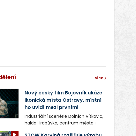
správní proces.
dělení
více
Nový český film Bojovník ukáže
ikonická místa Ostravy, místní
ho uvidí mezi prvními
Industriální scenérie Dolních Vítkovic,
halda Hrabůvka, centrum města i
další ikonická místa Ostravy se objeví
STOW Karviná rozšiřuje výrobu,
5:00