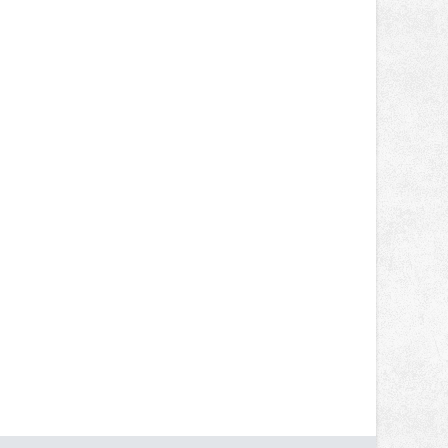
nepotkají.