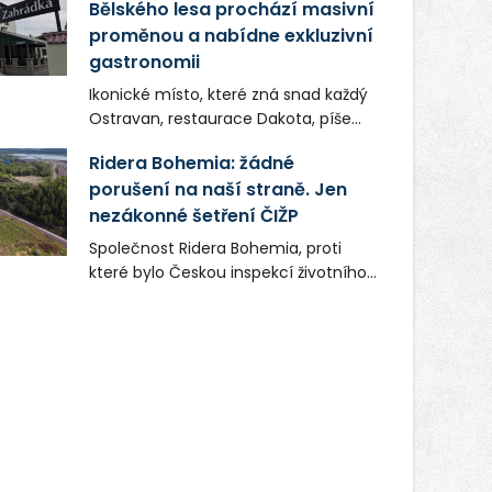
Bělského lesa prochází masivní
proměnou a nabídne exkluzivní
gastronomii
Ikonické místo, které zná snad každý
Ostravan, restaurace Dakota, píše
novou kapitolu. Silná mateřská
Ridera Bohemia: žádné
společnost Dang Investment Group
porušení na naší straně. Jen
s.r.o. investuje do projektu přes 50
nezákonné šetření ČIŽP
milionů korun. Cílem je přinést
Ostravě dva špičkové gastronomické
Společnost Ridera Bohemia, proti
koncepty, které v regionu dosud
které bylo Českou inspekcí životního
chyběly, luxusní středomořskou
prostředí (ČIŽP) čtyři roky vedeno
kuchyni a autentickou asijskou
vykonstruované řízení, při realizaci
gastronomii.
OVS na heřmanické haldě
postupovala v souladu se zákonem a
zadáním státního podniku DIAMO a v
této souvislosti nelze hovořit o
žádném odpadu. Ridera od počátku
označovala řízení ČIŽP za nezákonné
a domáhala se práva na spravedlivý