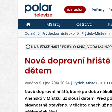
Pořady
R
MS kraj
Ostrava
K
Domů
Frýdeckomístecko
Frýdek-Místek
NA SLEZSKÉ HARTĚ PŘIBYLO SINIC, VODA MÁ HORŠ
ÚOHS DAL ZÁTORU POKUTU 100 000 ZA CHYBY 
AREÁL LODIČEK V KARVINÉ SE PŘIPRAVUJE NA VE
KARVINÁ ZNÁ BUDOUCÍ PODOBU AREÁLU LODIČ
CYKLISTU (74) SRAZIL V BRUNTÁLU KAMION, JE 
POLICIE HLEDÁ PŘÍPADNÉ SVĚDKY, KTEŘÍ POMŮ
RADNÍ OSTRAVY A POSLANKYNĚ A. HOFFMANNOV
NA POSTUP MINISTERSTVA ŽIVOTNÍHO PROSTŘED
MUŽ V PŘÍBOŘE SE VÁŽNĚ ZRANIL PŘI PRÁCI S 
SLEZSKÁ OSTRAVA PŘIPRAVUJE PROJEKTOVOU D
PODEZŘELÝ BALÍČEK ZASTAVIL PROVOZ NA NÁDRA
CHLAPEČKA (2) V HAVÍŘOVĚ POKOUSAL PES, POLI
MS KRAJ VYBUDUJE ZA 40 MILIONŮ V JABLUNKOVĚ
FOTBALISTA LAURI LAINE SE VRACÍ Z BANÍKU OS
F-M DOKONČIL VOLNOČASOVÝ AREÁL RIVKA PA
Nové dopravní hřiště 
dětem
Vydáno 9. října 2014 20:24 |
Frýdek-Místek
|
AUTO 
Nové dopravní hřiště, které po dobu několi
Anenská v Místku, už slouží dětem. Před p
slavnostně otevřeno. V těchto dnech už n
základních škol.