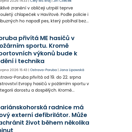
 srpna 2026
14:33
|
Celý MS kraj
|
Jiří Cileček
klivé zranění v obličeji utrpěl teprve
ouletý chlapeček v Havířově. Podle policie i
íbuzných ho napadl pes, který pobíhal bez
dítka a náhubku. Majitel psa údajně z místa
ešel. Případem už se zabývá policie, která
oruba přivítá ME hasičů v
jitele psa hledá.
ožárním sportu. Kromě
portovních výkonů bude k
idění i technika
 srpna 2026
15:43
|
Ostrava-Poruba
|
Jana Lipowská
trava-Poruba přivítá od 19. do 22. srpna
strovství Evropy hasičů v požárním sportu v
tegorii dorostu a dospělých. Kromě
ortovních výkonů budou k vidění také
ázky historické i současné techniky.
ariánskohorská radnice má
ový externí defibrilátor. Může
achránit život během několika
inut