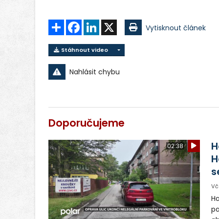
Sdílet
Facebook
LinkedIn
X
Vytisknout článek
Stáhnout video
Nahlásit chybu
Doporučujeme
H
02:38
H
s
Vč
Ha
pa