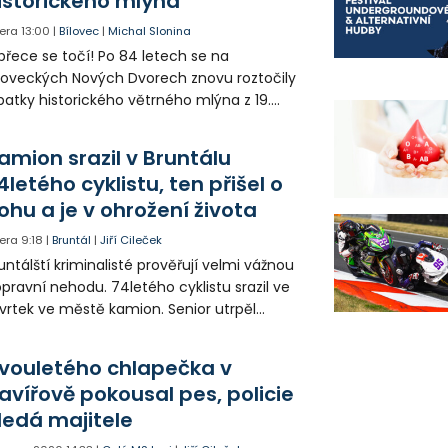
istorického mlýna
era
13:00
|
Bílovec
|
Michal Slonina
přece se točí! Po 84 letech se na
loveckých Nových Dvorech znovu roztočily
patky historického větrného mlýna z 19.
oletí. Kvůli nepříznivému větru je ale museli
zpohybovat dobrovolníci.
amion srazil v Bruntálu
4letého cyklistu, ten přišel o
ohu a je v ohrožení života
era
9:18
|
Bruntál
|
Jiří Cileček
untálští kriminalisté prověřují velmi vážnou
pravní nehodu. 74letého cyklistu srazil ve
vrtek ve městě kamion. Senior utrpěl
vastující zranění nohy a v ohrožení života
l letecky přepraven do nemocnice. Policie
vouletého chlapečka v
edá případné svědky.
avířově pokousal pes, policie
ledá majitele