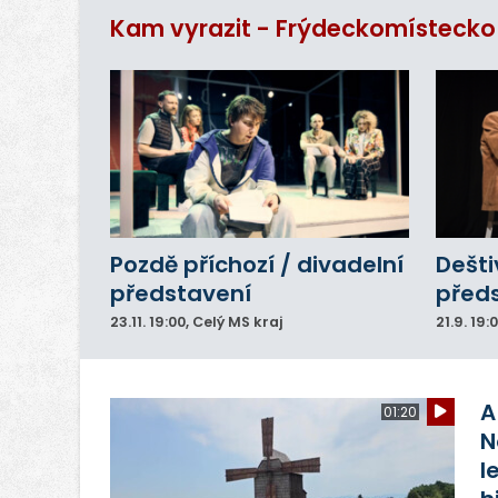
ar
Kam vyrazit - Frýdeckomístecko
do
Pozdě příchozí / divadelní
Dešti
představení
před
23.11.
19:00
, Celý MS kraj
21.9.
19:
A
01:20
N
l