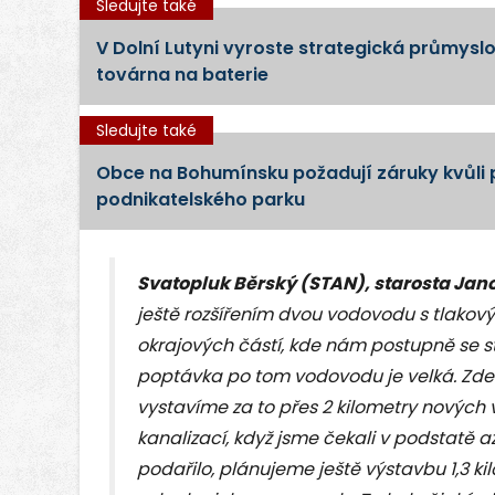
Sledujte také
V Dolní Lutyni vyroste strategická průmyslo
továrna na baterie
Sledujte také
Obce na Bohumínsku požadují záruky kvůli 
podnikatelského parku
Svatopluk Běrský (STAN), starosta Jan
ještě rozšířením dvou vodovodu s tlakov
okrajových částí, kde nám postupně se s
poptávka po tom vodovodu je velká. Zde 
vystavíme za to přes 2 kilometry nových
kanalizací, když jsme čekali v podstatě
podařilo, plánujeme ještě výstavbu 1,3 k