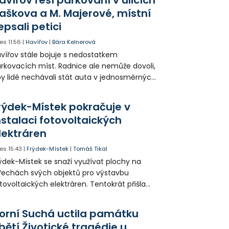
aškova a M. Majerové, místní
epsali petici
es
11:56
|
Havířov
|
Bára Kelnerová
vířov stále bojuje s nedostatkem
rkovacích míst. Radnice ale nemůže dovoli,
y lidé nechávali stát auta v jednosměrných
icích, kde nezbývá místo pro průjezd IZS.
tuace se teď řeší v jednom vnitrobloku, kde
rýdek-Místek pokračuje v
 někteří obyvatelé rozhodli sepsat petici.
nstalaci fotovoltaických
lektráren
es
15:43
|
Frýdek-Místek
|
Tomáš Tikal
ýdek-Místek se snaží využívat plochy na
řechách svých objektů pro výstavbu
tovoltaických elektráren. Tentokrát přišla
da na 11. Základní školu ve Frýdku.
orní Suchá uctila památku
bětí Životické tragédie u