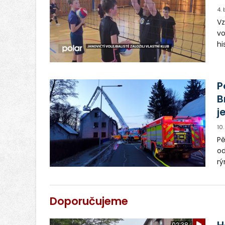
4.
Vz
vo
hi
P
B
j
10
Pě
od
rý
Ud
od
Doporučujeme
H
02:38