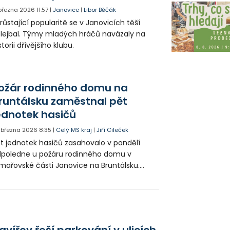
 března 2026
11:57
|
Janovice
|
Libor Běčák
růstající popularitě se v Janovicích těší
lejbal. Týmy mladých hráčů navázaly na
storii dřívějšího klubu.
ožár rodinného domu na
runtálsku zaměstnal pět
ednotek hasičů
. března 2026
8:35
|
Celý MS kraj
|
Jiří Cileček
t jednotek hasičů zasahovalo v pondělí
poledne u požáru rodinného domu v
mařovské části Janovice na Bruntálsku.
álost se obešla bez zranění a škoda byla
hadnuta na 800 tisíc korun.
avířov řeší parkování v ulicích