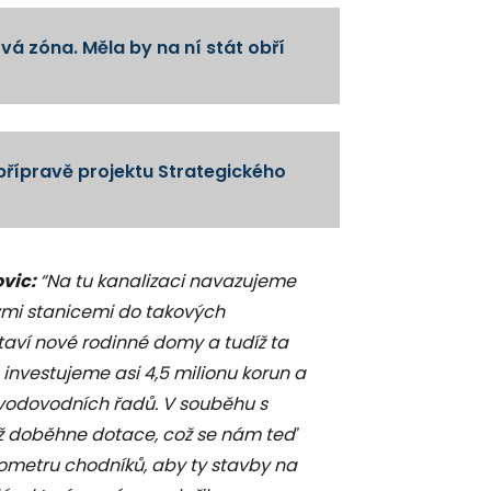
vá zóna. Měla by na ní stát obří
přípravě projektu Strategického
ovic:
“Na tu kanalizaci navazujeme
ými stanicemi do takových
taví nové rodinné domy a tudíž ta
investujeme asi 4,5 milionu korun a
 vodovodních řadů. V souběhu s
 až doběhne dotace, což se nám teď
ilometru chodníků, aby ty stavby na