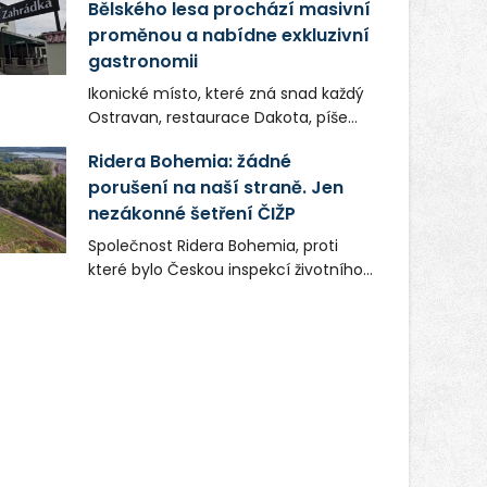
Bělského lesa prochází masivní
proměnou a nabídne exkluzivní
gastronomii
Ikonické místo, které zná snad každý
Ostravan, restaurace Dakota, píše
novou kapitolu. Silná mateřská
Ridera Bohemia: žádné
společnost Dang Investment Group
porušení na naší straně. Jen
s.r.o. investuje do projektu přes 50
nezákonné šetření ČIŽP
milionů korun. Cílem je přinést
Ostravě dva špičkové gastronomické
Společnost Ridera Bohemia, proti
koncepty, které v regionu dosud
které bylo Českou inspekcí životního
chyběly, luxusní středomořskou
prostředí (ČIŽP) čtyři roky vedeno
kuchyni a autentickou asijskou
vykonstruované řízení, při realizaci
gastronomii.
OVS na heřmanické haldě
postupovala v souladu se zákonem a
zadáním státního podniku DIAMO a v
této souvislosti nelze hovořit o
žádném odpadu. Ridera od počátku
označovala řízení ČIŽP za nezákonné
a domáhala se práva na spravedlivý