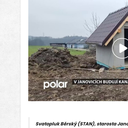
P
v
Svatopluk Běrský (STAN), starosta Jan