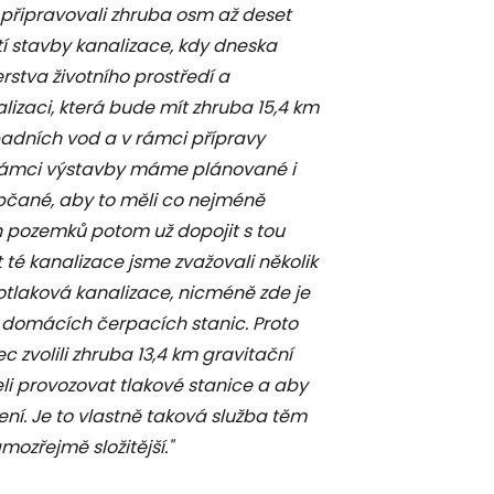
e připravovali zhruba osm až deset
etí stavby kanalizace, kdy dneska
stva životního prostředí a
izaci, která bude mít zhruba 15,4 km
padních vod a v rámci přípravy
V rámci výstavby máme plánované i
občané, aby to měli co nejméně
h pozemků potom už dopojit s tou
t té kanalizace jsme zvažovali několik
otlaková kanalizace, nicméně zde je
 domácích čerpacích stanic. Proto
 zvolili zhruba 13,4 km gravitační
li provozovat tlakové stanice a aby
ení. Je to vlastně taková služba těm
ozřejmě složitější."