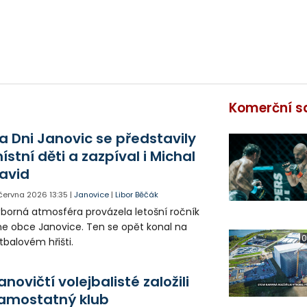
Komerční s
a Dni Janovic se představily
ístní děti a zazpíval i Michal
avid
 června 2026
13:35
|
Janovice
|
Libor Běčák
borná atmosféra provázela letošní ročník
e obce Janovice. Ten se opět konal na
0
tbalovém hřišti.
anovičtí volejbalisté založili
amostatný klub