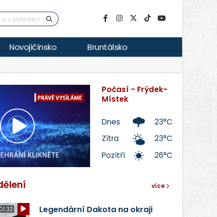
Novojičínsko
Bruntálsko
Počasí - Frýdek-
Místek
Dnes
23°C
Přehrát
Zítra
23°C
Pozítří
26°C
video
dělení
více
Legendární Dakota na okraji
01:32