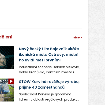
dělení
více
Nový český film Bojovník ukáže
ikonická místa Ostravy, místní
ho uvidí mezi prvními
Industriální scenérie Dolních Vítkovic,
halda Hrabůvka, centrum města i
další ikonická místa Ostravy se objeví
STOW Karviná rozšiřuje výrobu,
5:00
v novém filmu Bojovník, který vstoupí
přijme 40 zaměstnanců
do kin už 13. srpna. Režiséři Vojtěch
Frič a Tomáš Dianiška si
Společnost Karviná je globálním
moravskoslezskou metropoli
lídrem v oblasti regálových produktů
nevybrali náhodou – její syrová
a systémů, stabilním