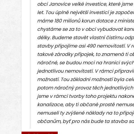
obci Janovice velké investice, které jsm
let. Tou úplně největší investicí je započ
máme 180 milionů korun dotace z minister
chystáme se za to v obci vybudovat kanal
délky. Budeme stavět vlastní čistírnu od
stavby připojíme asi 490 nemovitostí. 
takové zárodky přípojek, to znamená ti 
náročné, se budou moci na hranici svýc
jednotlivou nemovitostí. V rámci připravi
možností. Tou základní možností byla cel
potom náročný provoz těch jednotlivých
jsme v rámci tvorby toho projektu nakonec
kanalizace, aby ti občané prostě nemuse
nemuseli ty zvýšené náklady na to připoj
občanům, byť pro nás bude ta stavba sam