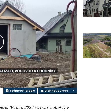
řehrát
ideo
Stáhnout přepis
Stáhnout video
ovic:
“V roce 2024 se nám seběhly v