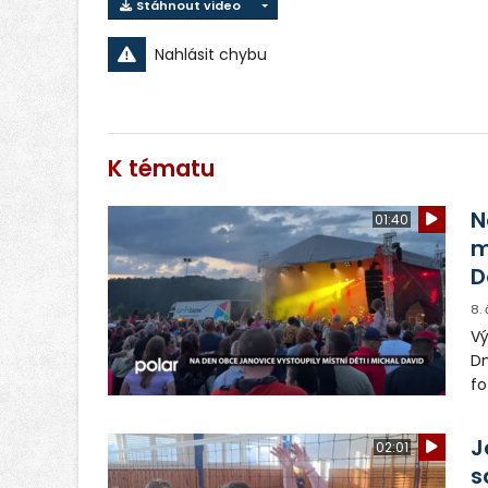
Stáhnout video
Nahlásit chybu
K tématu
N
01:40
m
D
8.
Vý
Dn
fo
J
02:01
s