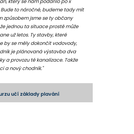
án, který se nám podařilo po x
. Bude to náročné, budeme tady mít
ým způsobem jsme se ty občany
, že jednou ta situace prostě může
ne už letos. Ty stavby, které
ce by se měly dokončit vodovody,
odník je plánovaná výstavba dva
čky a provozu té kanalizace. Takže
i a nový chodník."
kurzu učí základy plavání