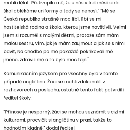
mohli dělat. Překvapilo mě, že u nás v Indonésii si do
škol oblékáme uniformy a tady se nenosí." "Mě se
Česká republika strašně moc líbí, líbí se mi
hostitelská rodina a škola, kterou jsme navštívili. Velmi
jsem si rozuměl s malými dětmi, protože sám mám
malou sestru, vím, jak je mám zaujmout a jak se s nimi
bavit, Na chodbě po mě pokaždé pokřikovali mé
jméno, zdravili mě a to bylo moc fajn."
Komunikačním jazykem pro všechny byla v tomto
případě angličtina. Žáci se mohli zdokonalit v
rozhovorech a poslechu, ostatně tento fakt potvrdil i
ředitel školy.
"Přínose je nesporný, žáci se mohou seznámit s cizími
kulturami, procvičit si angličtinu v praxi, takže to
hodnotím kladně," dodal ředitel.