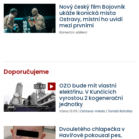
Nový český film Bojovník
ukáže ikonická místa
Ostravy, místní ho uvidí
mezi prvními
Komerční sdělení
Doporučujeme
OZO bude mít vlastní
02:44
elektřinu. V Kunčicích
vyrostou 2 kogenerační
jednotky
Včera
10:06
|
Ostrava-město
|
Tomáš Kořistka
Dvouletého chlapečka v
Havířově pokousal pes,