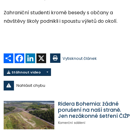
Zahraniční studenti kromě besedy s občany a
návštěvy školy podnikli i spoustu výletů do okolí.
Sdílet
Facebook
LinkedIn
X
Vytisknout článek
Stáhnout video
Nahlásit chybu
Ridera Bohemia: žádné
porušení na naší straně.
Jen nezákonné šetření ČIŽP
Komerční sdělení