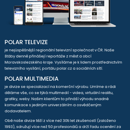
POLAR TELEVIZE
je nejúspěšnější regionální televizní společnost v ČR. Naše
štáby denně přinášejí reportáže z měst a obcí
Moravskoslezského kraje. Vysíláme je k lidem prostřednictvím
televizního vysílání, portálu polar.cz a sociálních sítí.
POLAR MULTIMEDIA
je divize se specializací na komerční výrobu. Umíme a rádi
děláme vše, co se týká multimedií - videa, virtuální realitu,
grafiky, weby. Našim klientům to přináší výhodu snadné
komunikace s jediným univerzálním a osvědčeným
dodavatelem.
Obě naše divize těží z více než 30ti let zkušeností (založeno
1993), sdružují více než 50 profesionálů a drží řadu ocenění za