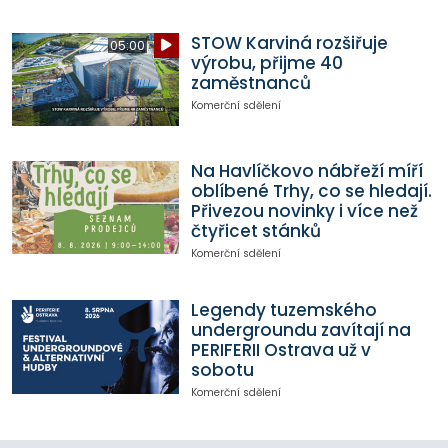
STOW Karviná rozšiřuje
05:00
výrobu, přijme 40
zaměstnanců
Komerční sdělení
Na Havlíčkovo nábřeží míří
oblíbené Trhy, co se hledají.
Přivezou novinky i více než
čtyřicet stánků
Komerční sdělení
Legendy tuzemského
undergroundu zavítají na
PERIFERII Ostrava už v
sobotu
Komerční sdělení