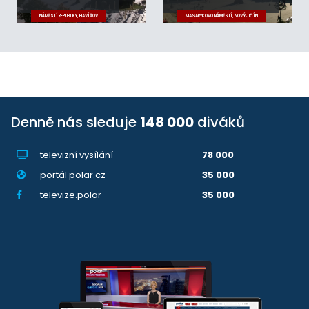
NÁMĚSTÍ REPUBLIKY, HAVÍŘOV
MASARYKOVO NÁMĚSTÍ, NOVÝ JIČÍN
Denně nás sleduje
148 000
diváků
televizní vysílání
78 000
portál polar.cz
35 000
televize.polar
35 000