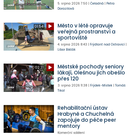
5. srpna 2026
7:50
|
Čeladná
|
Petra
Dorazilová
Město v létě opravuje
01:54
veřejná prostranství a
sportoviště
4. srpna 2026
8:43
|
Frýdlant nad Ostravicí
|
Libor Běčák
Městské pochody seniory
02:31
lákají, Olešnou jich obešlo
přes 120
3. srpna 2026
11:38
|
Frýdek-Místek
|
Tomáš
Tikal
Rehabilitační ústav
Hrabyně a Chuchelná
zapojuje do péče peer
mentory
Komerční sdělení