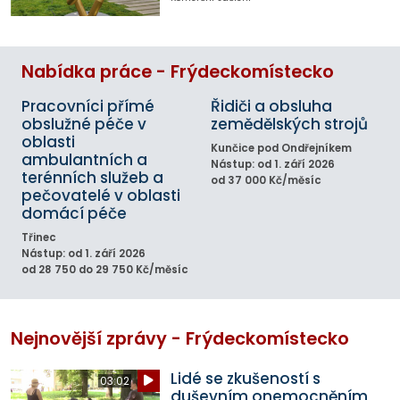
Nabídka práce - Frýdeckomístecko
Pracovníci přímé
Řidiči a obsluha
obslužné péče v
zemědělských strojů
oblasti
Kunčice pod Ondřejníkem
ambulantních a
Nástup: od 1. září 2026
terénních služeb a
od 37 000 Kč/měsíc
pečovatelé v oblasti
domácí péče
Třinec
Nástup: od 1. září 2026
od 28 750 do 29 750 Kč/měsíc
Nejnovější zprávy - Frýdeckomístecko
Lidé se zkušeností s
03:02
duševním onemocněním