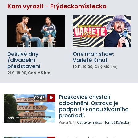
Kam vyrazit - Frýdeckomístecko
Deštivé dny
One man show:
/divadelní
Varieté Krhut
představení
10.11.
19:00
, Celý MS kraj
21.9.
19:00
, Celý MS kraj
Proskovice chystají
02:46
odbahnění. Ostrava je
podpoří z Fondu životního
prostředí.
Včera
9:14
|
Ostrava-město
|
Tomáš Kořistka