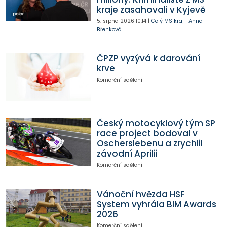
kraje zasahovali v Kyjevě
5. srpna 2026
10:14
|
Celý MS kraj
|
Anna
Břenková
ČPZP vyzývá k darování
krve
Komerční sdělení
Český motocyklový tým SP
race project bodoval v
Oscherslebenu a zrychlil
závodní Aprilii
Komerční sdělení
Vánoční hvězda HSF
System vyhrála BIM Awards
2026
Komerční sdělení