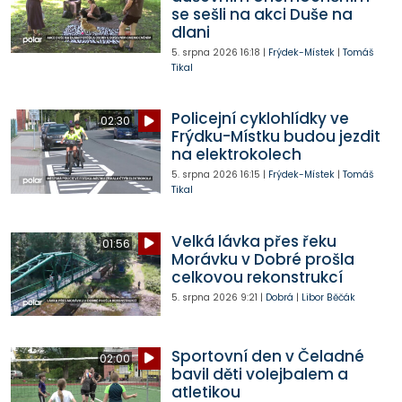
se sešli na akci Duše na
dlani
5. srpna 2026
16:18
|
Frýdek-Místek
|
Tomáš
Tikal
Policejní cyklohlídky ve
02:30
Frýdku-Místku budou jezdit
na elektrokolech
5. srpna 2026
16:15
|
Frýdek-Místek
|
Tomáš
Tikal
Velká lávka přes řeku
01:56
Morávku v Dobré prošla
celkovou rekonstrukcí
5. srpna 2026
9:21
|
Dobrá
|
Libor Běčák
Sportovní den v Čeladné
02:00
bavil děti volejbalem a
atletikou