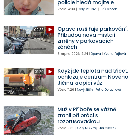
policie hledá majitele
Včera
14:33
|
Celý MS kraj
|
Jiří Cileček
Opava rozšiřuje parkování.
02:33
Přibudou nová místa i
změny v parkovacích
zónách
5. srpna 2026
17:24
|
Opava
|
Yvona Fajtová
Když jde teplota nad třicet,
01:20
ochlazuje centrum Nového
Jičína kropicí vůz
Včera
11:26
|
Nový Jičín
|
Petra Dorazilová
Muž v Příboře se vážně
zranil při práci s
rozbrušovačkou
Včera
9:35
|
Celý MS kraj
|
Jiří Cileček