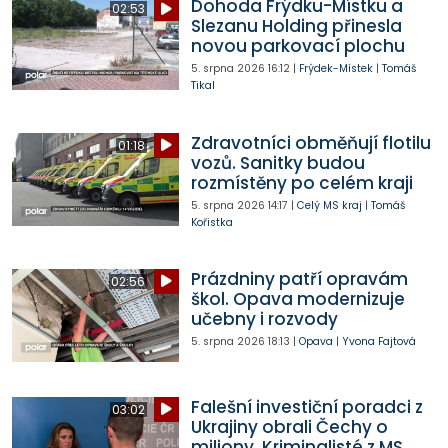
Dohoda Frýdku-Místku a
02:53
Slezanu Holding přinesla
novou parkovací plochu
5. srpna 2026
16:12
|
Frýdek-Místek
|
Tomáš
Tikal
Zdravotníci obměňují flotilu
01:18
vozů. Sanitky budou
rozmístěny po celém kraji
5. srpna 2026
14:17
|
Celý MS kraj
|
Tomáš
Kořistka
Prázdniny patří opravám
02:56
škol. Opava modernizuje
učebny i rozvody
5. srpna 2026
18:13
|
Opava
|
Yvona Fajtová
Falešní investiční poradci z
03:02
Ukrajiny obrali Čechy o
miliony. Kriminalisté z MS