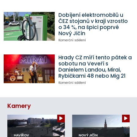
Dobíjení elektromobilů u
ČEZ stojanů v kraji vzrostlo
o 34 %, na špici poprvé
Nový Jičín
Komerční sdělení
Hrady CZ míří tento pátek a
sobotu na Veveří s
Danielem Landou, Mirai,
Rybičkami 48 nebo Mig 21
Komerční sdělení
Kamery
HAVÍŘOV
NOVÝ JIČÍN