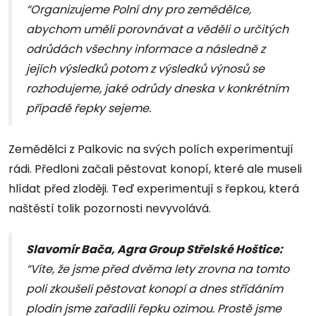
“Organizujeme Polní dny pro zemědělce,
abychom uměli porovnávat a věděli o určitých
odrůdách všechny informace a následně z
jejích výsledků potom z výsledků výnosů se
rozhodujeme, jaké odrůdy dneska v konkrétním
případě řepky sejeme.
Zemědělci z Palkovic na svých polích experimentují
rádi. Předloni začali pěstovat konopí, které ale museli
hlídat před zloději. Teď experimentují s řepkou, která
naštěstí tolik pozornosti nevyvolává.
Slavomír Bača, Agra Group Střelské Hoštice:
“Víte, že jsme před dvěma lety zrovna na tomto
poli zkoušeli pěstovat konopí a dnes střídáním
plodin jsme zařadili řepku ozimou. Prostě jsme