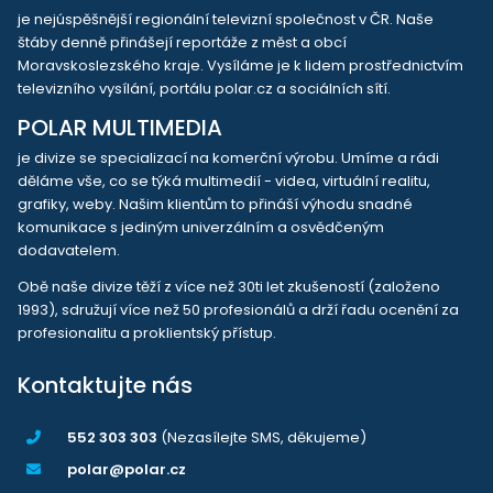
je nejúspěšnější regionální televizní společnost v ČR. Naše
štáby denně přinášejí reportáže z měst a obcí
Moravskoslezského kraje. Vysíláme je k lidem prostřednictvím
televizního vysílání, portálu polar.cz a sociálních sítí.
POLAR MULTIMEDIA
je divize se specializací na komerční výrobu. Umíme a rádi
děláme vše, co se týká multimedií - videa, virtuální realitu,
grafiky, weby. Našim klientům to přináší výhodu snadné
komunikace s jediným univerzálním a osvědčeným
dodavatelem.
Obě naše divize těží z více než 30ti let zkušeností (založeno
1993), sdružují více než 50 profesionálů a drží řadu ocenění za
profesionalitu a proklientský přístup.
Kontaktujte nás
552 303 303
(Nezasílejte SMS, děkujeme)
polar@polar.cz