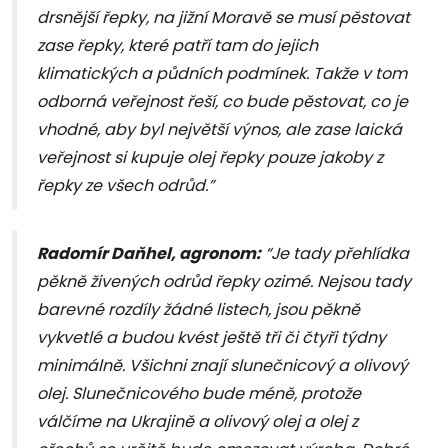
drsnější řepky, na jižní Moravě se musí pěstovat
zase řepky, které patří tam do jejich
klimatických a půdních podmínek. Takže v tom
odborná veřejnost řeší, co bude pěstovat, co je
vhodné, aby byl největší výnos, ale zase laická
veřejnost si kupuje olej řepky pouze jakoby z
řepky ze všech odrůd.”
Radomír Daňhel, agronom:
“Je tady přehlídka
pěkně živených odrůd řepky ozimé. Nejsou tady
barevné rozdíly žádné listech, jsou pěkně
vykvetlé a budou kvést ještě tři či čtyři týdny
minimálně. Všichni znají slunečnicový a olivový
olej. Slunečnicového bude méně, protože
válčíme na Ukrajině a olivový olej a olej z