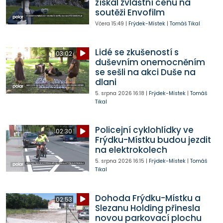
získal zvláštní cenu na
soutěži Envofilm
Včera
15:49
|
Frýdek-Místek
|
Tomáš Tikal
Lidé se zkušeností s
03:02
duševním onemocněním
se sešli na akci Duše na
dlani
5. srpna 2026
16:18
|
Frýdek-Místek
|
Tomáš
Tikal
Policejní cyklohlídky ve
02:30
Frýdku-Místku budou jezdit
na elektrokolech
5. srpna 2026
16:15
|
Frýdek-Místek
|
Tomáš
Tikal
Dohoda Frýdku-Místku a
02:53
Slezanu Holding přinesla
novou parkovací plochu