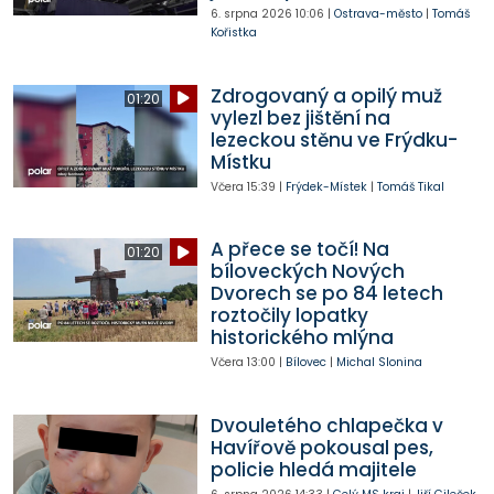
6. srpna 2026
10:06
|
Ostrava-město
|
Tomáš
Kořistka
Zdrogovaný a opilý muž
01:20
vylezl bez jištění na
lezeckou stěnu ve Frýdku-
Místku
Včera
15:39
|
Frýdek-Místek
|
Tomáš Tikal
A přece se točí! Na
01:20
bíloveckých Nových
Dvorech se po 84 letech
roztočily lopatky
historického mlýna
Včera
13:00
|
Bílovec
|
Michal Slonina
Dvouletého chlapečka v
Havířově pokousal pes,
policie hledá majitele