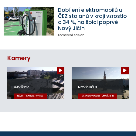
Dobíjení elektromobilů u
ČEZ stojanů v kraji vzrostlo
o 34 %, na špici poprvé
Nový Jičín
Komerční sdělení
Kamery
HAVÍŘOV
NOVÝ JIČÍN
NÁMĚSTÍ REPUBLIKY, HAVÍŘOV
MASARYKOVO NÁMĚSTÍ, NOVÝ JIČÍN