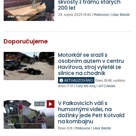
skvosty z trámů starých
200 let
29. srpna 2025
19:43
|
Palkovice
|
Libor Běčák
Doporučujeme
Motorkář se srazil s
osobním autem v centru
Havířova, stroj vyletěl ze
silnice na chodník
AKTUALIZOVÁNO
Dnes
18:48
,
vydáno
dnes
17:51
|
Celý MS kraj
|
Jiří Cileček
V Palkovicích válí s
01:30
humornými videi, na
dožínky jede Petr Kotvald
na kombajnu
Dnes
9:16
|
Palkovice
|
Libor Běčák