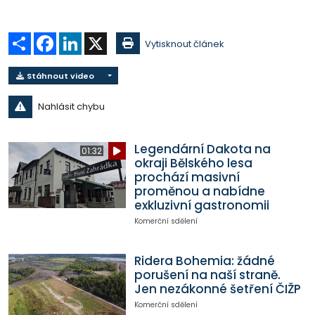
Sdílet
Facebook
LinkedIn
X
Vytisknout článek
Stáhnout video
Nahlásit chybu
Legendární Dakota na
01:32
okraji Bělského lesa
prochází masivní
proměnou a nabídne
exkluzivní gastronomii
Komerční sdělení
Ridera Bohemia: žádné
porušení na naší straně.
Jen nezákonné šetření ČIŽP
Komerční sdělení