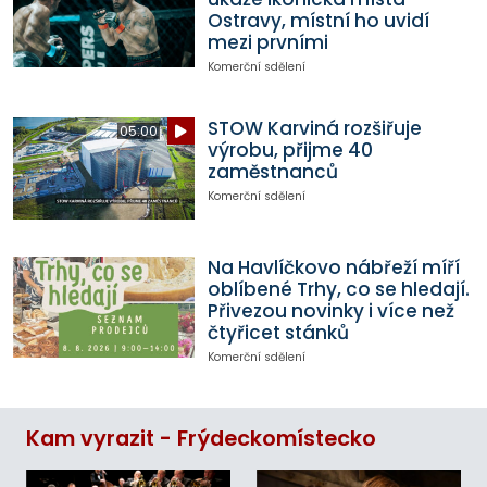
Ostravy, místní ho uvidí
mezi prvními
Komerční sdělení
STOW Karviná rozšiřuje
05:00
výrobu, přijme 40
zaměstnanců
Komerční sdělení
Na Havlíčkovo nábřeží míří
oblíbené Trhy, co se hledají.
Přivezou novinky i více než
čtyřicet stánků
Komerční sdělení
Kam vyrazit - Frýdeckomístecko