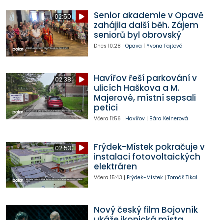
Senior akademie v Opavě
02:50
zahájila další běh. Zájem
seniorů byl obrovský
Dnes
10:28
|
Opava
|
Yvona Fajtová
Havířov řeší parkování v
02:38
ulicích Haškova a M.
Majerové, místní sepsali
petici
Včera
11:56
|
Havířov
|
Bára Kelnerová
Frýdek-Místek pokračuje v
02:53
instalaci fotovoltaických
elektráren
Včera
15:43
|
Frýdek-Místek
|
Tomáš Tikal
Nový český film Bojovník
ukáže ikonická místa