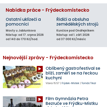
Nabídka práce - Frýdeckomístecko
Ostatní uklízeči a
Řidiči a obsluha
pomocníci
zemědělských strojů
Mosty u Jablunkova
Kunčice pod Ondřejníkem
Nástup: od 17. srpna 2026
Nástup: od 1. září 2026
od 140 do 170 Kč/hod.
od 37 000 Kč/měsíc
Nejnovější zprávy - Frýdeckomístecko
Oblíbený gastrofestival se
02:43
blíží, zaměří se na řeckou
kuchyni
Včera
15:57
|
Frýdek-Místek
|
Tomáš Tikal
Film Gymnázia Petra
03:03
Bezruče ve Frýdku-Místku