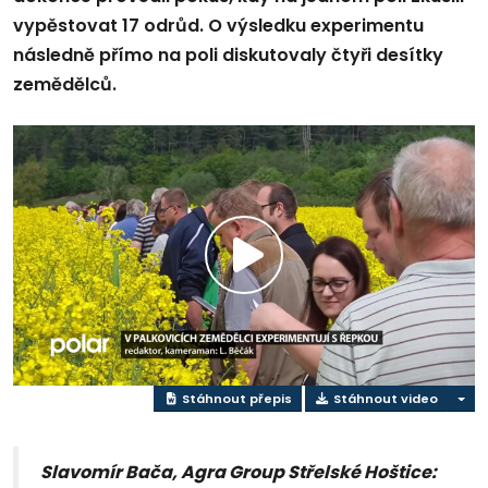
vypěstovat 17 odrůd. O výsledku experimentu
následně přímo na poli diskutovaly čtyři desítky
zemědělců.
Přehrát
video
Stáhnout přepis
Stáhnout video
Slavomír Bača, Agra Group Střelské Hoštice: