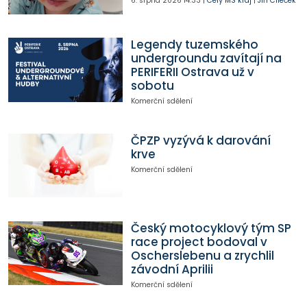
6. srpna 2026
14:33
|
Celý MS kraj
|
Jiří Cileček
Legendy tuzemského
undergroundu zavítají na
PERIFERII Ostrava už v
sobotu
Komerční sdělení
ČPZP vyzývá k darování
krve
Komerční sdělení
Český motocyklový tým SP
race project bodoval v
Oscherslebenu a zrychlil
závodní Aprilii
Komerční sdělení