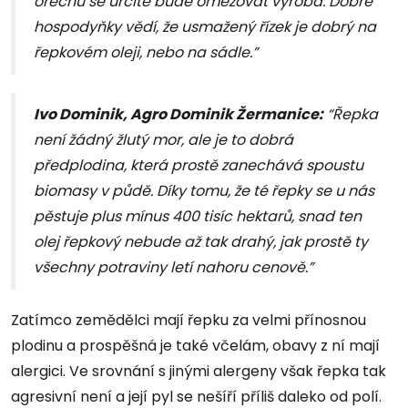
ořechů se určitě bude omezovat výroba. Dobré
hospodyňky vědí, že usmažený řízek je dobrý na
řepkovém oleji, nebo na sádle.”
Ivo Dominik, Agro Dominik Žermanice:
“Řepka
není žádný žlutý mor, ale je to dobrá
předplodina, která prostě zanechává spoustu
biomasy v půdě. Díky tomu, že té řepky se u nás
pěstuje plus mínus 400 tisíc hektarů, snad ten
olej řepkový nebude až tak drahý, jak prostě ty
všechny potraviny letí nahoru cenově.”
Zatímco zemědělci mají řepku za velmi přínosnou
plodinu a prospěšná je také včelám, obavy z ní mají
alergici. Ve srovnání s jinými alergeny však řepka tak
agresivní není a její pyl se nešíří příliš daleko od polí.