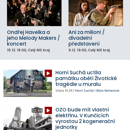
Ondřej Havelka a
Ani za milion! /
jeho Melody Makers /
divadelní
koncert
představení
15.12.
18:00
, Celý MS kraj
9.12.
19:00
, Celý MS kraj
Horní Suchá uctila
01:37
památku obětí Životické
tragédie u muralu
Včera
10:24
|
Horní Suchá
|
Bára Kelnerová
OZO bude mít vlastní
02:44
elektřinu. V Kunčicích
vyrostou 2 kogenerační
jednotky