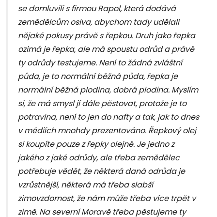
se domluvili s firmou Rapol, která dodává
zemědělcům osiva, abychom tady udělali
nějaké pokusy právě s řepkou. Druh jako řepka
ozimá je řepka, ale má spoustu odrůd a právě
ty odrůdy testujeme. Není to žádná zvláštní
půda, je to normální běžná půda, řepka je
normální běžná plodina, dobrá plodina. Myslím
si, že má smysl jí dále pěstovat, protože je to
potravina, není to jen do nafty a tak, jak to dnes
v médiích mnohdy prezentováno. Řepkový olej
si koupíte pouze z řepky olejné. Je jedno z
jakého z jaké odrůdy, ale třeba zemědělec
potřebuje vědět, že některá daná odrůda je
vzrůstnější, některá má třeba slabší
zimovzdornost, že nám může třeba více trpět v
zimě. Na severní Moravě třeba pěstujeme ty