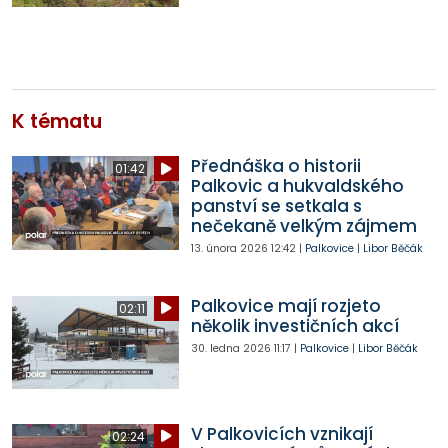
K tématu
Přednáška o historii
01:42
Palkovic a hukvaldského
panství se setkala s
nečekaně velkým zájmem
13. února 2026
12:42
|
Palkovice
|
Libor Běčák
Palkovice mají rozjeto
02:11
několik investičních akcí
30. ledna 2026
11:17
|
Palkovice
|
Libor Běčák
V Palkovicích vznikají
02:24