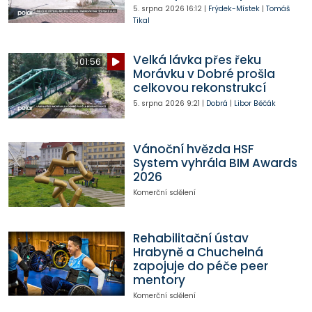
5. srpna 2026
16:12
|
Frýdek-Místek
|
Tomáš
Tikal
Velká lávka přes řeku
01:56
Morávku v Dobré prošla
celkovou rekonstrukcí
5. srpna 2026
9:21
|
Dobrá
|
Libor Běčák
Vánoční hvězda HSF
System vyhrála BIM Awards
2026
Komerční sdělení
Rehabilitační ústav
Hrabyně a Chuchelná
zapojuje do péče peer
mentory
Komerční sdělení