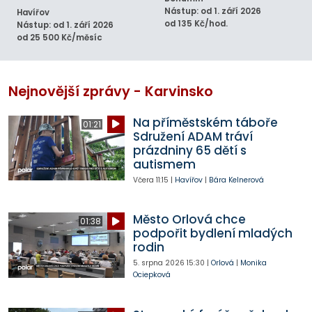
Nástup: od 1. září 2026
Havířov
od 135 Kč/hod.
Nástup: od 1. září 2026
od 25 500 Kč/měsíc
Nejnovější zprávy - Karvinsko
Na příměstském táboře
01:21
Sdružení ADAM tráví
prázdniny 65 dětí s
autismem
Včera
11:15
|
Havířov
|
Bára Kelnerová
Město Orlová chce
01:38
podpořit bydlení mladých
rodin
5. srpna 2026
15:30
|
Orlová
|
Monika
Ociepková