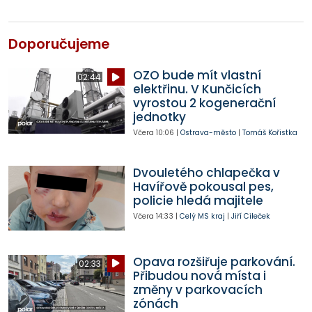
Doporučujeme
OZO bude mít vlastní
02:44
elektřinu. V Kunčicích
vyrostou 2 kogenerační
jednotky
Včera
10:06
|
Ostrava-město
|
Tomáš Kořistka
Dvouletého chlapečka v
Havířově pokousal pes,
policie hledá majitele
Včera
14:33
|
Celý MS kraj
|
Jiří Cileček
Opava rozšiřuje parkování.
02:33
Přibudou nová místa i
změny v parkovacích
zónách