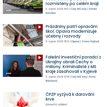
rozmístěny po celém kraji
5. srpna 2026
14:17
|
Celý MS kraj
|
Tomáš
Kořistka
Prázdniny patří opravám
02:56
škol. Opava modernizuje
učebny i rozvody
5. srpna 2026
18:13
|
Opava
|
Yvona Fajtová
Falešní investiční poradci z
03:02
Ukrajiny obrali Čechy o
miliony. Kriminalisté z MS
kraje zasahovali v Kyjevě
5. srpna 2026
10:14
|
Celý MS kraj
|
Anna
Břenková
ČPZP vyzývá k darování
krve
Komerční sdělení