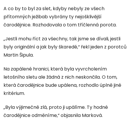
A co by to byl za slet, kdyby nebyly ze všech
přítomných ježibab vybrány ty nejošklivější
čarodějnice. Rozhodovala o tom tříčlenná porota.
„Jestli mohu říct za všechny, tak jsme se dívali, jestli
byly originální a jak byly škaredé,“ řekl jeden z porotců
Martin Šipula.
Na zapálené hranici, která byla vyvrcholením
letošního sletu ale žádná z nich neskončila. O tom,
která čarodějnice bude upálena, rozhodlo úplně jiné
kritérium.
„Byla výjimečně zlá, proto ji upálíme. Ty hodné
čarodějnice odměníme,“ objasnila Marková.