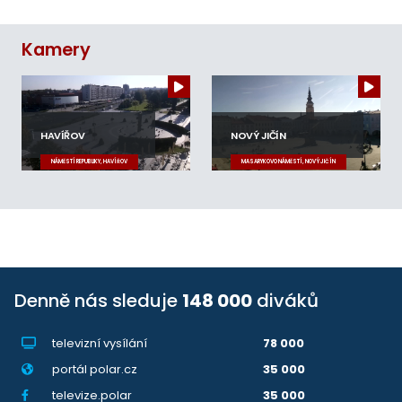
Kamery
HAVÍŘOV
NOVÝ JIČÍN
NÁMĚSTÍ REPUBLIKY, HAVÍŘOV
MASARYKOVO NÁMĚSTÍ, NOVÝ JIČÍN
Denně nás sleduje
148 000
diváků
televizní vysílání
78 000
portál polar.cz
35 000
televize.polar
35 000