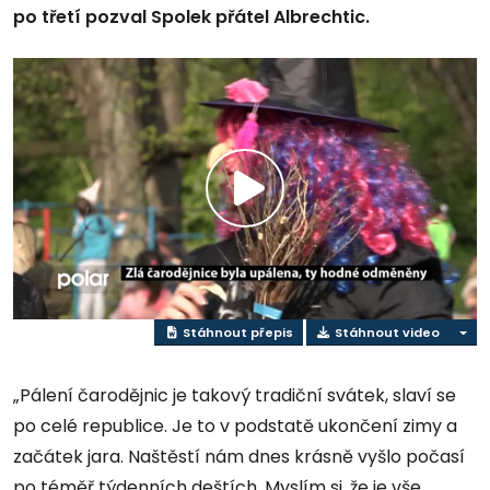
po třetí pozval Spolek přátel Albrechtic.
Přehrát
video
Stáhnout přepis
Stáhnout video
„Pálení čarodějnic je takový tradiční svátek, slaví se
po celé republice. Je to v podstatě ukončení zimy a
začátek jara. Naštěstí nám dnes krásně vyšlo počasí
po téměř týdenních deštích. Myslím si, že je vše