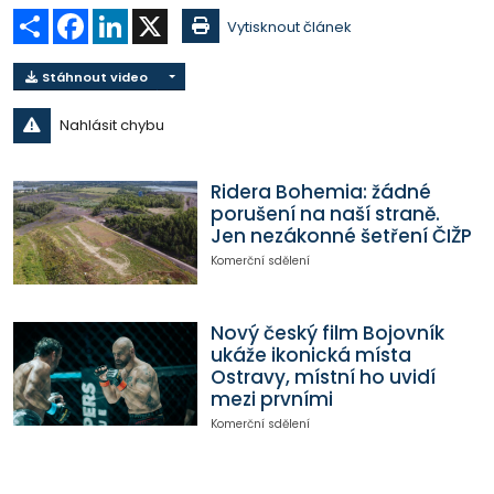
Sdílet
Facebook
LinkedIn
X
Vytisknout článek
Stáhnout video
Nahlásit chybu
Ridera Bohemia: žádné
porušení na naší straně.
Jen nezákonné šetření ČIŽP
Komerční sdělení
Nový český film Bojovník
ukáže ikonická místa
Ostravy, místní ho uvidí
mezi prvními
Komerční sdělení