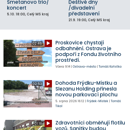
Smetanovo trio/
Deštivé dny
koncert
/divadelní
představení
5.10.
18:00
, Celý MS kraj
21.9.
19:00
, Celý MS kraj
Proskovice chystají
02:46
odbahnění. Ostrava je
podpoří z Fondu životního
prostředí.
Včera
9:14
|
Ostrava-město
|
Tomáš Kořistka
Dohoda Frýdku-Místku a
02:53
Slezanu Holding přinesla
novou parkovací plochu
5. srpna 2026
16:12
|
Frýdek-Místek
|
Tomáš
Tikal
Zdravotníci obměňují flotilu
01:18
vozů. Sanitky budou