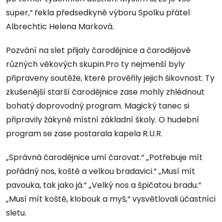
super,“ řekla předsedkyně výboru Spolku přátel
Albrechtic Helena Marková.
Pozvání na slet přijaly čarodějnice a čarodějové
různých věkových skupin.Pro ty nejmenší byly
připraveny soutěže, které prověřily jejich šikovnost. Ty
zkušenější starší čarodějnice zase mohly zhlédnout
bohatý doprovodný program. Magický tanec si
připravily žákyně místní základní školy. O hudební
program se zase postarala kapela R.U.R.
„Správná čarodějnice umí čarovat.“ „Potřebuje mít
pořádný nos, koště a velkou bradavici.“ „Musí mít
pavouka, tak jako já.“ „Velký nos a špičatou bradu.“
„Musí mít koště, klobouk a myš,“ vysvětlovali účastníci
sletu.