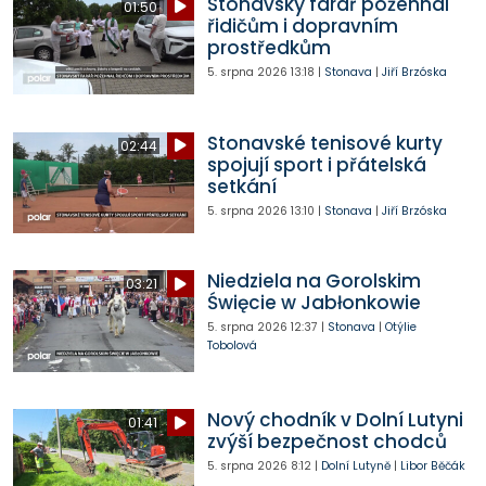
Stonavský farář požehnal
01:50
řidičům i dopravním
prostředkům
5. srpna 2026
13:18
|
Stonava
|
Jiří Brzóska
Stonavské tenisové kurty
02:44
spojují sport i přátelská
setkání
5. srpna 2026
13:10
|
Stonava
|
Jiří Brzóska
Niedziela na Gorolskim
03:21
Święcie w Jabłonkowie
5. srpna 2026
12:37
|
Stonava
|
Otýlie
Tobolová
Nový chodník v Dolní Lutyni
01:41
zvýší bezpečnost chodců
5. srpna 2026
8:12
|
Dolní Lutyně
|
Libor Běčák