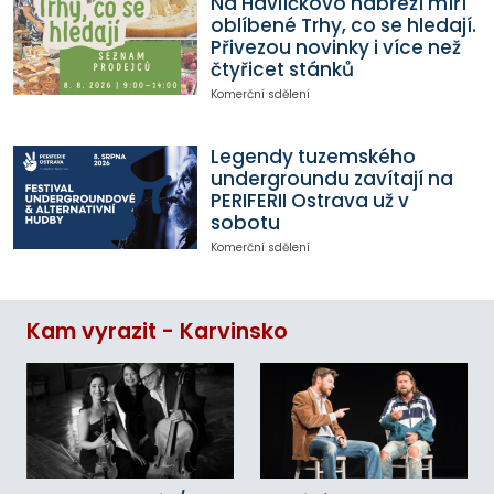
Na Havlíčkovo nábřeží míří
oblíbené Trhy, co se hledají.
Přivezou novinky i více než
čtyřicet stánků
Komerční sdělení
Legendy tuzemského
undergroundu zavítají na
PERIFERII Ostrava už v
sobotu
Komerční sdělení
Kam vyrazit - Karvinsko