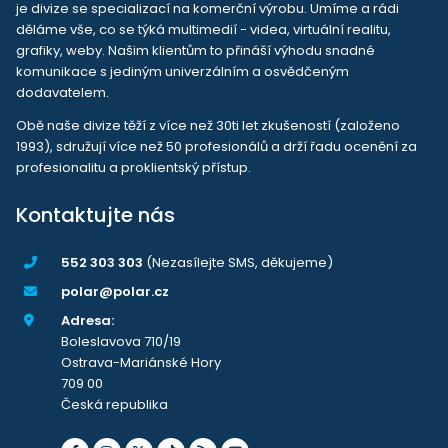
je divize se specializací na komerční výrobu. Umíme a rádi
děláme vše, co se týká multimedií - videa, virtuální realitu,
grafiky, weby. Našim klientům to přináší výhodu snadné
komunikace s jediným univerzálním a osvědčeným
dodavatelem.
Obě naše divize těží z více než 30ti let zkušeností (založeno
1993), sdružují více než 50 profesionálů a drží řadu ocenění za
profesionalitu a proklientský přístup.
Kontaktujte nás
552 303 303
(Nezasílejte SMS, děkujeme)
polar@polar.cz
Adresa:
Boleslavova 710/19
Ostrava-Mariánské Hory
709 00
Česká republika