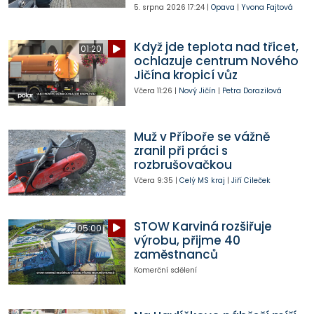
5. srpna 2026
17:24
|
Opava
|
Yvona Fajtová
Když jde teplota nad třicet,
01:20
ochlazuje centrum Nového
Jičína kropicí vůz
Včera
11:26
|
Nový Jičín
|
Petra Dorazilová
Muž v Příboře se vážně
zranil při práci s
rozbrušovačkou
Včera
9:35
|
Celý MS kraj
|
Jiří Cileček
STOW Karviná rozšiřuje
05:00
výrobu, přijme 40
zaměstnanců
Komerční sdělení