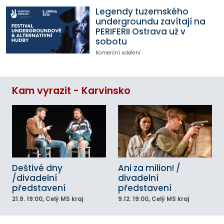
Legendy tuzemského
undergroundu zavítají na
PERIFERII Ostrava už v
sobotu
Komerční sdělení
Kam vyrazit - Karvinsko
Deštivé dny
Ani za milion! /
/divadelní
divadelní
představení
představení
21.9.
19:00
, Celý MS kraj
9.12.
19:00
, Celý MS kraj