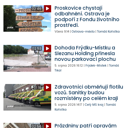
Proskovice chystají
02:46
odbahnění. Ostrava je
podpoří z Fondu životního
prostředí.
Včera
9:14
|
Ostrava-město
|
Tomáš Kořistka
Dohoda Frýdku-Místku a
02:53
Slezanu Holding přinesla
novou parkovací plochu
5. srpna 2026
16:12
|
Frýdek-Místek
|
Tomáš
Tikal
Zdravotníci obměňují flotilu
01:18
vozů. Sanitky budou
rozmístěny po celém kraji
5. srpna 2026
14:17
|
Celý MS kraj
|
Tomáš
Kořistka
Prázdniny patří opravám
02:56