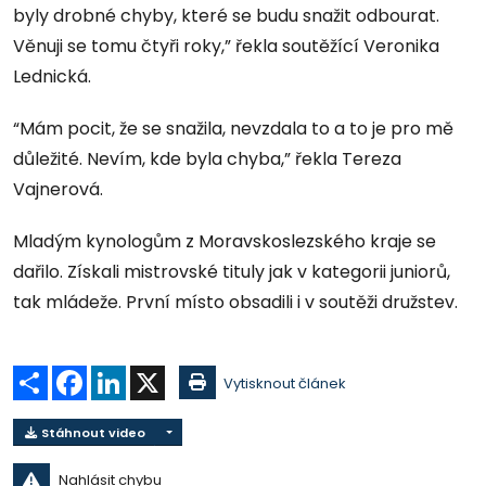
byly drobné chyby, které se budu snažit odbourat.
Věnuji se tomu čtyři roky,” řekla soutěžící Veronika
Lednická.
“Mám pocit, že se snažila, nevzdala to a to je pro mě
důležité. Nevím, kde byla chyba,” řekla Tereza
Vajnerová.
Mladým kynologům z Moravskoslezského kraje se
dařilo. Získali mistrovské tituly jak v kategorii juniorů,
tak mládeže. První místo obsadili i v soutěži družstev.
Sdílet
Facebook
LinkedIn
X
Vytisknout článek
Stáhnout video
Nahlásit chybu