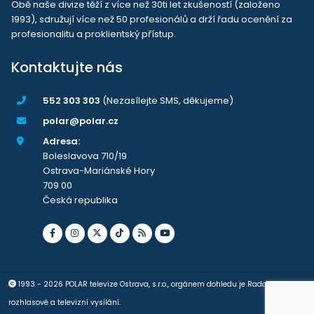
Obě naše divize těží z více než 30ti let zkušeností (založeno
1993), sdružují více než 50 profesionálů a drží řadu ocenění za
profesionalitu a proklientský přístup.
Kontaktujte nás
552 303 303
(Nezasílejte SMS, děkujeme)
polar@polar.cz
Adresa:
Boleslavova 710/19
Ostrava-Mariánské Hory
709 00
Česká republika
1993 - 2026 POLAR televize Ostrava, s.r.o., orgánem dohledu je Rada pro
rozhlasové a televizní vysílání.