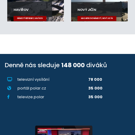
HAVÍŘOV
NOVÝ JIČÍN
NÁMĚSTÍ REPUBLIKY, HAVÍŘOV
MASARYKOVO NÁMĚSTÍ, NOVÝ JIČÍN
Denně nás sleduje
148 000
diváků
televizní vysílání
78 000
portál polar.cz
35 000
televize.polar
35 000