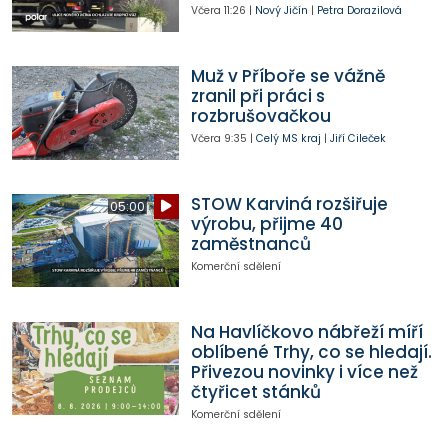
Včera
11:26
|
Nový Jičín
|
Petra Dorazilová
Muž v Příboře se vážně
zranil při práci s
rozbrušovačkou
Včera
9:35
|
Celý MS kraj
|
Jiří Cileček
STOW Karviná rozšiřuje
05:00
výrobu, přijme 40
zaměstnanců
Komerční sdělení
Na Havlíčkovo nábřeží míří
oblíbené Trhy, co se hledají.
Přivezou novinky i více než
čtyřicet stánků
Komerční sdělení