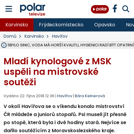
Karvinsko
Frýdeckomístecko
Opavsko
Nov
Domů
Karvinsko
Havířov
Ě PŘIBYLO SINIC, VODA MÁ HORŠÍ KVALITU, HYGIENICI RADÍ BÝT OPATRNÍ
ÚOHS DAL ZÁTORU POKUTU 100 000 ZA CHYBY V ZAKÁZCE NA OBN
AREÁL LODIČEK V KARVINÉ SE PŘIPRAVUJE NA VELKOU REKONSTRUKC
KARVINÁ ZNÁ BUDOUCÍ PODOBU AREÁLU LODIČKY V PARKU BOŽEN
MORAVSKOSLEZŠTÍ POLICISTÉ ODHALILI MEZINÁRODNÍ GANG PODVO
LÁKALI LIDI NA ZISKY Z KRYPTOMĚN, INFO A VIDEO NA POLAR.CZ
RADNÍ OSTRAVY A POSLANKYNĚ A. HOFFMANNOVÁ ZA PIRÁTY PODA
NA POSTUP MINISTERSTVA ŽIVOTNÍHO PROSTŘEDÍ V KAUZE HALDY 
MUŽ V PŘÍBOŘE SE VÁŽNĚ ZRANIL PŘI PRÁCI S ROZBRUŠOVAČKOU, I
SLEZSKÁ OSTRAVA PŘIPRAVUJE PROJEKTOVOU DOKUMENTACI PRO 
PODEZŘELÝ BALÍČEK ZASTAVIL PROVOZ NA NÁDRAŽÍ VE F-M, ČEKÁ 
CHLAPEČKA (2) V HAVÍŘOVĚ POKOUSAL PES, POLICIE HLEDÁ MAJITEL
MS KRAJ VYBUDUJE ZA 40 MILIONŮ V JABLUNKOVĚ NOVÝ MOST PŘES O
FOTBALISTA LAURI LAINE SE VRACÍ Z BANÍKU OSTRAVA NA PŮL ROK
F-M DOKONČIL VOLNOČASOVÝ AREÁL RIVKA PARK ZA 62 MILIONŮ,
Mladí kynologové z MSK
uspěli na mistrovské
soutěži
Vydáno 22. října 2018 12:36 |
Havířov
|
Bára Kelnerová
V okolí Havířova se o víkendu konalo mistrovství
ČR mládeže a juniorů stopařů. Psi museli jít přesně
po stopě, která byla i dvě hodiny stará. Nejvíce se
dařilo soutěžícím z Moravskoslezského kraje.