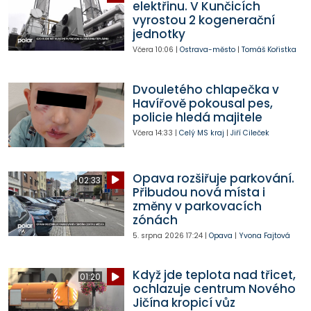
elektřinu. V Kunčicích
vyrostou 2 kogenerační
jednotky
Včera
10:06
|
Ostrava-město
|
Tomáš Kořistka
Dvouletého chlapečka v
Havířově pokousal pes,
policie hledá majitele
Včera
14:33
|
Celý MS kraj
|
Jiří Cileček
Opava rozšiřuje parkování.
02:33
Přibudou nová místa i
změny v parkovacích
zónách
5. srpna 2026
17:24
|
Opava
|
Yvona Fajtová
Když jde teplota nad třicet,
01:20
ochlazuje centrum Nového
Jičína kropicí vůz