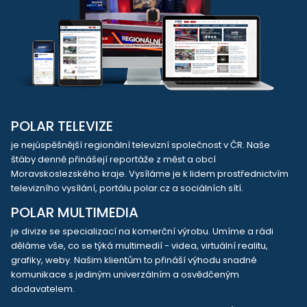
POLAR TELEVIZE
je nejúspěšnější regionální televizní společnost v ČR. Naše
štáby denně přinášejí reportáže z měst a obcí
Moravskoslezského kraje. Vysíláme je k lidem prostřednictvím
televizního vysílání, portálu polar.cz a sociálních sítí.
POLAR MULTIMEDIA
je divize se specializací na komerční výrobu. Umíme a rádi
děláme vše, co se týká multimedií - videa, virtuální realitu,
grafiky, weby. Našim klientům to přináší výhodu snadné
komunikace s jediným univerzálním a osvědčeným
dodavatelem.