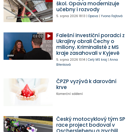
škol. Opava modernizuje
učebny i rozvody
5. srpna 2026
18:13
|
Opava
|
Yvona Fajtová
Falešní investiční poradci z
03:02
Ukrajiny obrali Čechy o
miliony. Kriminalisté z MS
kraje zasahovali v Kyjevě
5. srpna 2026
10:14
|
Celý MS kraj
|
Anna
Břenková
ČPZP vyzývá k darování
krve
Komerční sdělení
Český motocyklový tým SP
race project bodoval v
Oscherslebenu a zrychlil