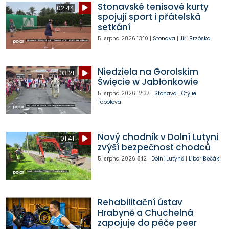
Stonavské tenisové kurty
02:44
spojují sport i přátelská
setkání
5. srpna 2026
13:10
|
Stonava
|
Jiří Brzóska
Niedziela na Gorolskim
03:21
Święcie w Jabłonkowie
5. srpna 2026
12:37
|
Stonava
|
Otýlie
Tobolová
Nový chodník v Dolní Lutyni
01:41
zvýší bezpečnost chodců
5. srpna 2026
8:12
|
Dolní Lutyně
|
Libor Běčák
Rehabilitační ústav
Hrabyně a Chuchelná
zapojuje do péče peer