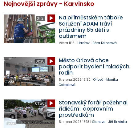
Nejnovější zprávy - Karvinsko
Na příměstském táboře
01:21
Sdružení ADAM tráví
prázdniny 65 dětí s
autismem
Včera
11:15
|
Havířov
|
Bára Kelnerová
Město Orlová chce
01:38
podpořit bydlení mladých
rodin
5. srpna 2026
15:30
|
Orlová
|
Monika
Ociepková
Stonavský farář požehnal
01:50
řidičům i dopravním
prostředkům
5. srpna 2026
13:18
|
Stonava
|
Jiří Brzóska