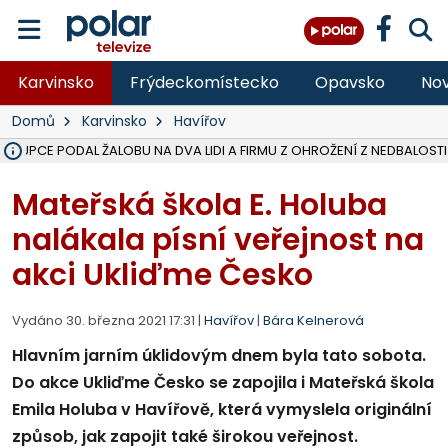
Karvinsko
Frýdeckomístecko
Opavsko
Nov
Domů
Karvinsko
Havířov
ÁSTUPCE PODAL ŽALOBU NA DVA LIDI A FIRMU Z OHROŽENÍ Z NEDBALOSTI
NA SLEZSKÉ HARTĚ PŘIBYLO SINIC, VODA MÁ HORŠÍ KVALITU, HYGIENI
NA BÍLOVECKÝCH NOVÝCH DVORECH SE PO 84 LETECH ROZTOČILY L
KARVINSKÉ MOŘE ZÍSKÁ NOVÉ GASTRO ZÁZEMÍ S VYHLÍDKOVOU TER
REKONSTRUKCE MATEŘSKÉ ŠKOLY V CHLEBIČOVĚ MÍŘÍ DO FINÁLE, VÍ
CYKLISTU (74) SRAZIL V BRUNTÁLU KAMION, JE V OHROŽENÍ ŽIVOTA,
POLICIE HLEDÁ PŘÍPADNÉ SVĚDKY, KTEŘÍ POMŮŽOU OBJASNIT PRŮ
MS KRAJ DOKONČIL OPRAVU SILNICE MEZI VRBNEM A HEŘMANOVICEM
SMVAK NABÍZÍ V DOBĚ SUCHA VODU OBCÍM A FIRMÁM, CISTERNY JE
F-M POKRAČUJE V INSTALACI FOTOVOLTAICKÝCH ELEKTRÁREN, REP
SENIOR AKADEMIE V OPAVĚ ZAHÁJILA DALŠÍ BĚH, REPORTÁŽ NA POL
PLANETÁRIUM V OSTRAVĚ CHYSTÁ POZOROVÁNÍ ČÁSTEČNÉHO ZATMĚ
OPRAVA ULIC V HAVÍŘOVĚ UKONČÍ NELEGÁLNÍ PARKOVÁNÍ VE VNI
V HAVÍŘOVĚ SE TĚŽCE ZRANIL MOTORKÁŘ PO SRÁŽCE S AUTEM, INF
TRAGICKÁ SRÁŽKA VLAKU S KAMIONEM V DOLNÍ LUTYNI Z LEDNA 
Mateřská škola E. Holuba
nalákala písní veřejnost na
akci Ukliďme Česko
Vydáno 30. března 2021 17:31 |
Havířov
|
Bára Kelnerová
Hlavním jarním úklidovým dnem byla tato sobota.
Do akce Ukliďme Česko se zapojila i Mateřská škola
Emila Holuba v Havířově, která vymyslela originální
způsob, jak zapojit také širokou veřejnost.