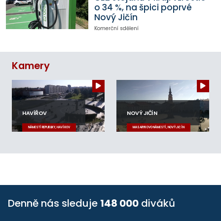
o 34 %, na špici poprvé
Nový Jičín
Komerční sdělení
Kamery
HAVÍŘOV
NOVÝ JIČÍN
NÁMĚSTÍ REPUBLIKY, HAVÍŘOV
MASARYKOVO NÁMĚSTÍ, NOVÝ JIČÍN
Denně nás sleduje
148 000
diváků