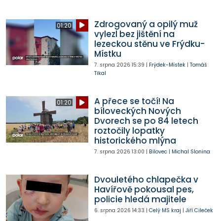
Zdrogovaný a opilý muž
01:20
vylezl bez jištění na
lezeckou stěnu ve Frýdku-
Místku
7. srpna 2026
15:39
|
Frýdek-Místek
|
Tomáš
Tikal
A přece se točí! Na
01:20
bíloveckých Nových
Dvorech se po 84 letech
roztočily lopatky
historického mlýna
7. srpna 2026
13:00
|
Bílovec
|
Michal Slonina
Dvouletého chlapečka v
Havířově pokousal pes,
policie hledá majitele
6. srpna 2026
14:33
|
Celý MS kraj
|
Jiří Cileček