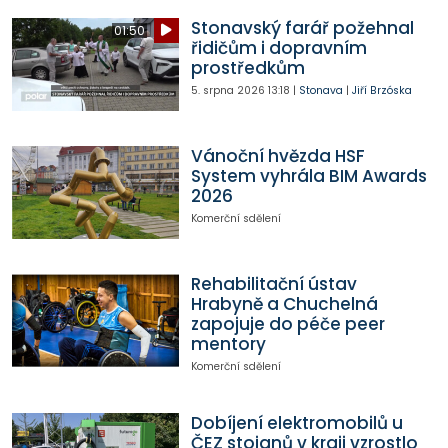
Stonavský farář požehnal
01:50
řidičům i dopravním
prostředkům
5. srpna 2026
13:18
|
Stonava
|
Jiří Brzóska
Vánoční hvězda HSF
System vyhrála BIM Awards
2026
Komerční sdělení
Rehabilitační ústav
Hrabyně a Chuchelná
zapojuje do péče peer
mentory
Komerční sdělení
Dobíjení elektromobilů u
ČEZ stojanů v kraji vzrostlo