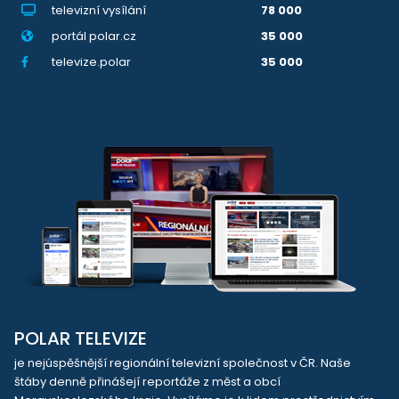
televizní vysílání
78 000
portál polar.cz
35 000
televize.polar
35 000
POLAR TELEVIZE
je nejúspěšnější regionální televizní společnost v ČR. Naše
štáby denně přinášejí reportáže z měst a obcí