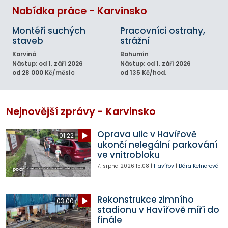
Nabídka práce - Karvinsko
Montéři suchých
Pracovníci ostrahy,
staveb
strážní
Karviná
Bohumín
Nástup: od 1. září 2026
Nástup: od 1. září 2026
od 28 000 Kč/měsíc
od 135 Kč/hod.
Nejnovější zprávy - Karvinsko
Oprava ulic v Havířově
01:22
ukončí nelegální parkování
ve vnitrobloku
7. srpna 2026
15:08
|
Havířov
|
Bára Kelnerová
Rekonstrukce zimního
03:00
stadionu v Havířově míří do
finále