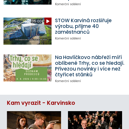
Komerční sdělení
STOW Karviná rozšiřuje
05:00
výrobu, přijme 40
zaměstnanců
Komerční sdělení
Na Havlíčkovo nábřeží míří
oblíbené Trhy, co se hledají.
Přivezou novinky i více než
čtyřicet stánků
Komerční sdělení
Kam vyrazit - Karvinsko