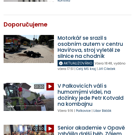
Kořistka
Doporučujeme
Motorkář se srazil s
osobním autem v centru
Havířova, stroj vyletěl ze
silnice na chodník
AKTUALIZOVÁNO
Včera
18:48
,
vydáno
včera
17:51
|
Celý MS kraj
|
Jiří Cileček
V Palkovicích válí s
01:30
humornými videi, na
dožínky jede Petr Kotvald
na kombajnu
Včera
9:16
|
Palkovice
|
Libor Běčák
Senior akademie v Opavě
02:50
zahájila další běh. Zájem