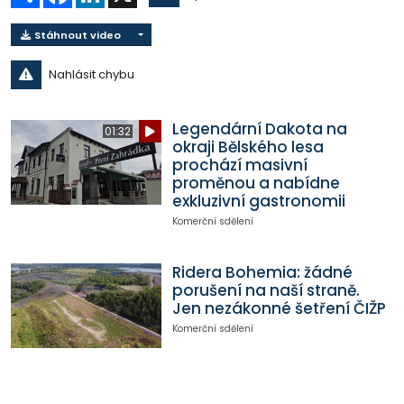
Stáhnout video
Nahlásit chybu
Legendární Dakota na
01:32
okraji Bělského lesa
prochází masivní
proměnou a nabídne
exkluzivní gastronomii
Komerční sdělení
Ridera Bohemia: žádné
porušení na naší straně.
Jen nezákonné šetření ČIŽP
Komerční sdělení