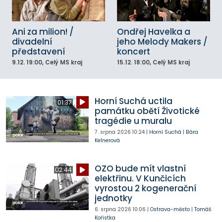
Ani za milion! /
Ondřej Havelka a
divadelní
jeho Melody Makers /
představení
koncert
9.12.
19:00
, Celý MS kraj
15.12.
18:00
, Celý MS kraj
Horní Suchá uctila
01:37
památku obětí Životické
tragédie u muralu
7. srpna 2026
10:24
|
Horní Suchá
|
Bára
Kelnerová
OZO bude mít vlastní
02:44
elektřinu. V Kunčicích
vyrostou 2 kogenerační
jednotky
6. srpna 2026
10:06
|
Ostrava-město
|
Tomáš
Kořistka