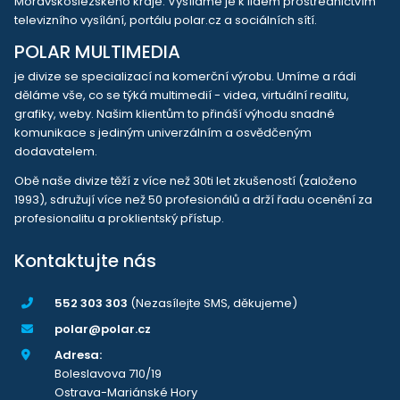
Moravskoslezského kraje. Vysíláme je k lidem prostřednictvím
televizního vysílání, portálu polar.cz a sociálních sítí.
POLAR MULTIMEDIA
je divize se specializací na komerční výrobu. Umíme a rádi
děláme vše, co se týká multimedií - videa, virtuální realitu,
grafiky, weby. Našim klientům to přináší výhodu snadné
komunikace s jediným univerzálním a osvědčeným
dodavatelem.
Obě naše divize těží z více než 30ti let zkušeností (založeno
1993), sdružují více než 50 profesionálů a drží řadu ocenění za
profesionalitu a proklientský přístup.
Kontaktujte nás
552 303 303
(Nezasílejte SMS, děkujeme)
polar@polar.cz
Adresa:
Boleslavova 710/19
Ostrava-Mariánské Hory