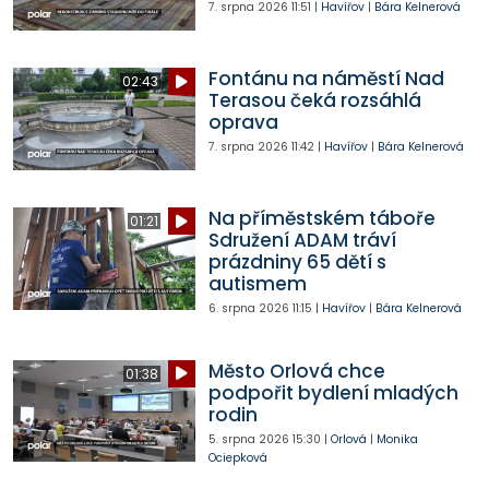
7. srpna 2026
11:51
|
Havířov
|
Bára Kelnerová
Fontánu na náměstí Nad
02:43
Terasou čeká rozsáhlá
oprava
7. srpna 2026
11:42
|
Havířov
|
Bára Kelnerová
Na příměstském táboře
01:21
Sdružení ADAM tráví
prázdniny 65 dětí s
autismem
6. srpna 2026
11:15
|
Havířov
|
Bára Kelnerová
Město Orlová chce
01:38
podpořit bydlení mladých
rodin
5. srpna 2026
15:30
|
Orlová
|
Monika
Ociepková