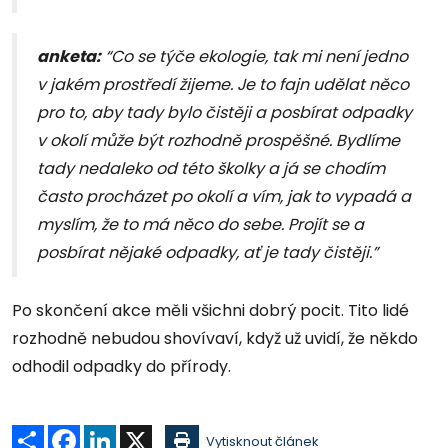
anketa:
“Co se týče ekologie, tak mi není jedno
v jakém prostředí žijeme. Je to fajn udělat něco
pro to, aby tady bylo čistěji a posbírat odpadky
v okolí může být rozhodně prospěšné. Bydlíme
tady nedaleko od této školky a já se chodím
často procházet po okolí a vím, jak to vypadá a
myslím, že to má něco do sebe. Projít se a
posbírat nějaké odpadky, ať je tady čistěji.”
Po skončení akce měli všichni dobrý pocit. Tito lidé
rozhodně nebudou shovívaví, když už uvidí, že někdo
odhodil odpadky do přírody.
Sdílet
Facebook
LinkedIn
X
Vytisknout článek