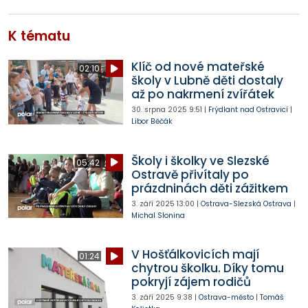
K tématu
Klíč od nové mateřské
02:10
školy v Lubně děti dostaly
až po nakrmení zvířátek
30. srpna 2025
9:51
|
Frýdlant nad Ostravicí
|
Libor Běčák
Školy i školky ve Slezské
05:42
Ostravě přivítaly po
prázdninách děti zážitkem
3. září 2025
13:00
|
Ostrava-Slezská Ostrava
|
Michal Slonina
V Hošťálkovicích mají
01:24
chytrou školku. Díky tomu
pokryjí zájem rodičů
3. září 2025
9:38
|
Ostrava-město
|
Tomáš