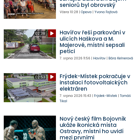
seniorů byl obrovský
Včera
10:28
|
Opava
|
Yvona Fajtová
Havířov řeší parkování v
02:38
ulicích Haškova a M.
Majerové, místní sepsali
petici
7. srpna 2026
11:56
|
Havířov
|
Bára Kelnerová
Frýdek-Místek pokračuje v
02:53
instalaci fotovoltaických
elektráren
7. srpna 2026
15:43
|
Frýdek-Místek
|
Tomáš
Tikal
Nový český film Bojovník
ukáže ikonická místa
Ostravy, místní ho uvidí
mezi prvními