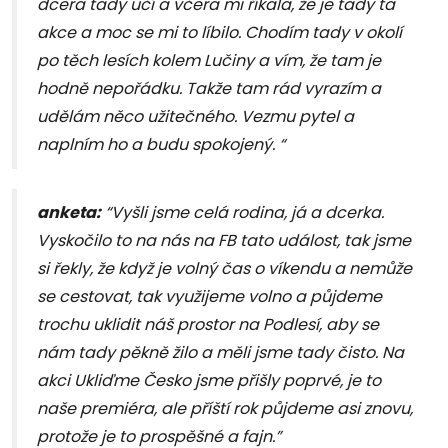
dcera tady učí a včera mi říkala, že je tady ta
akce a moc se mi to líbilo. Chodím tady v okolí
po těch lesích kolem Lučiny a vím, že tam je
hodně nepořádku. Takže tam rád vyrazím a
udělám něco užitečného. Vezmu pytel a
naplním ho a budu spokojený. “
anketa:
“Vyšli jsme celá rodina, já a dcerka.
Vyskočilo to na nás na FB tato událost, tak jsme
si řekly, že když je volný čas o víkendu a nemůže
se cestovat, tak využijeme volno a půjdeme
trochu uklidit náš prostor na Podlesí, aby se
nám tady pěkně žilo a měli jsme tady čisto. Na
akci Ukliďme Česko jsme přišly poprvé, je to
naše premiéra, ale příští rok půjdeme asi znovu,
protože je to prospěšné a fajn.”