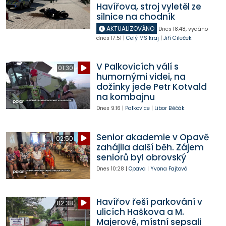
Havířova, stroj vyletěl ze
silnice na chodník
AKTUALIZOVÁNO
Dnes
18:48
,
vydáno
dnes
17:51
|
Celý MS kraj
|
Jiří Cileček
V Palkovicích válí s
01:30
humornými videi, na
dožínky jede Petr Kotvald
na kombajnu
Dnes
9:16
|
Palkovice
|
Libor Běčák
Senior akademie v Opavě
02:50
zahájila další běh. Zájem
seniorů byl obrovský
Dnes
10:28
|
Opava
|
Yvona Fajtová
Havířov řeší parkování v
02:38
ulicích Haškova a M.
Majerové, místní sepsali