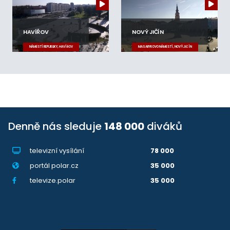
HAVÍŘOV
NOVÝ JIČÍN
NÁMĚSTÍ REPUBLIKY, HAVÍŘOV
MASARYKOVO NÁMĚSTÍ, NOVÝ JIČÍN
Denně nás sleduje
148 000
diváků
televizní vysílání
78 000
portál polar.cz
35 000
televize.polar
35 000