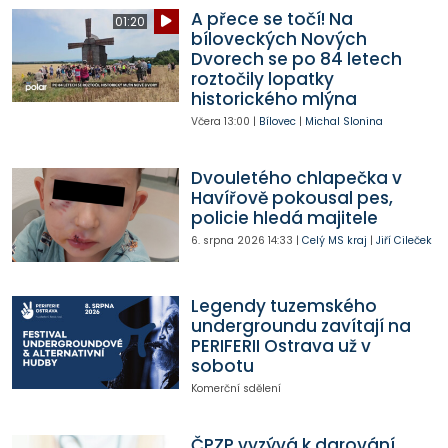
A přece se točí! Na
01:20
bíloveckých Nových
Dvorech se po 84 letech
roztočily lopatky
historického mlýna
Včera
13:00
|
Bílovec
|
Michal Slonina
Dvouletého chlapečka v
Havířově pokousal pes,
policie hledá majitele
6. srpna 2026
14:33
|
Celý MS kraj
|
Jiří Cileček
Legendy tuzemského
undergroundu zavítají na
PERIFERII Ostrava už v
sobotu
Komerční sdělení
ČPZP vyzývá k darování