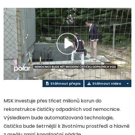
Přehrát
video
Stáhnout přepis
Stáhnout video
MSK investuje přes třicet milionů korun do
rekonstrukce čističky odpadních vod nemocnice.
Výsledkem bude automatizovaná technologie,
čistička bude šetrnější k životnímu prostředí a hlavně
z areálu zmizí kanalizační nádrže.