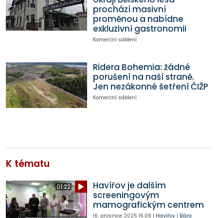
prochází masivní
proměnou a nabídne
exkluzivní gastronomii
Komerční sdělení
Ridera Bohemia: žádné
porušení na naší straně.
Jen nezákonné šetření ČIŽP
Komerční sdělení
K tématu
Havířov je dalším
01:22
screeningovým
mamografickým centrem
16. prosince 2025
16:08
|
Havířov
|
Bára