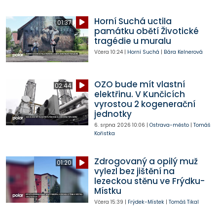
Horní Suchá uctila
01:37
památku obětí Životické
tragédie u muralu
Včera
10:24
|
Horní Suchá
|
Bára Kelnerová
OZO bude mít vlastní
02:44
elektřinu. V Kunčicích
vyrostou 2 kogenerační
jednotky
6. srpna 2026
10:06
|
Ostrava-město
|
Tomáš
Kořistka
Zdrogovaný a opilý muž
01:20
vylezl bez jištění na
lezeckou stěnu ve Frýdku-
Místku
Včera
15:39
|
Frýdek-Místek
|
Tomáš Tikal