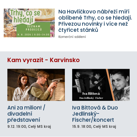
Na Havlíčkovo nábřeží míří
oblíbené Trhy, co se hledají.
Přivezou novinky i více než
čtyřicet stánků
Komerční sdělení
Kam vyrazit - Karvinsko
Ani za milion! /
Iva Bittová & Duo
divadelní
Jedlinský-
představení
Fischer/koncert
9.12.
19:00
, Celý MS kraj
15.9.
18:00
, Celý MS kraj