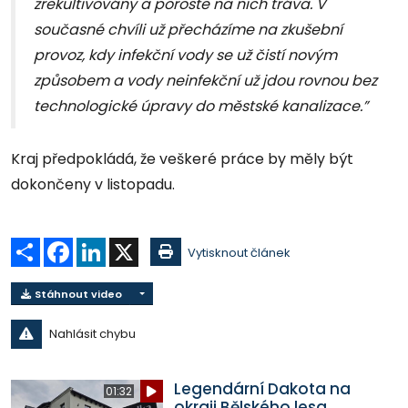
zrekultivovány a poroste na nich tráva. V
současné chvíli už přecházíme na zkušební
provoz, kdy infekční vody se už čistí novým
způsobem a vody neinfekční už jdou rovnou bez
technologické úpravy do městské kanalizace.”
Kraj předpokládá, že veškeré práce by měly být
dokončeny v listopadu.
Sdílet
Facebook
LinkedIn
X
Vytisknout článek
Stáhnout video
Nahlásit chybu
Legendární Dakota na
01:32
okraji Bělského lesa