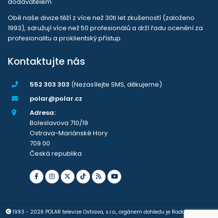
dodavatelem.
Obě naše divize těží z více než 30ti let zkušeností (založeno
1993), sdružují více než 50 profesionálů a drží řadu ocenění za
profesionalitu a proklientský přístup.
Kontaktujte nás
552 303 303
(Nezasílejte SMS, děkujeme)
polar@polar.cz
Adresa:
Boleslavova 710/19
Ostrava-Mariánské Hory
709 00
Česká republika
1993 - 2026 POLAR televize Ostrava, s.r.o., orgánem dohledu je Rada pro