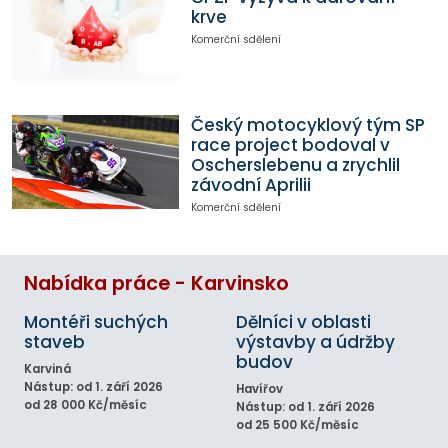
krve
Komerční sdělení
Český motocyklový tým SP
race project bodoval v
Oscherslebenu a zrychlil
závodní Aprilii
Komerční sdělení
Nabídka práce - Karvinsko
Montéři suchých
Dělníci v oblasti
staveb
výstavby a údržby
budov
Karviná
Nástup: od 1. září 2026
Havířov
od 28 000 Kč/měsíc
Nástup: od 1. září 2026
od 25 500 Kč/měsíc