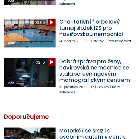
Kelnerová
Charitativní florbalový
03:06
turnaj složek IZS pro
havířovskou nemocnici
14. října 2025
10:13
|
Havířov
|
Bára Kelnerová
Dobrá zpráva pro ženy,
02:16
havířovská nemocnice se
stala screeningovým
mamografickým centrem
16. prosince 2025
11:12
|
Havířov
|
Bára
Kelnerová
Doporučujeme
Motorkář se srazil s
osobním autem v centru