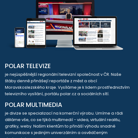
POLAR TELEVIZE
je nejúspěšnější regionální televizní společnost v ČR. Naše
štáby denně přinášejí reportáže z měst a obcí
Moravskoslezského kraje. Vysíláme je k lidem prostřednictvím
televizního vysílání, portálu polar.cz a sociálních sítí.
POLAR MULTIMEDIA
je divize se specializací na komerční výrobu. Umíme a rádi
děláme vše, co se týká multimedií - videa, virtuální realitu,
grafiky, weby. Našim klientům to přináší výhodu snadné
komunikace s jediným univerzálním a osvědčeným