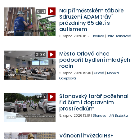
Na příměstském táboře
01:21
Sdružení ADAM tráví
prázdniny 65 dětí s
autismem
6. srpna 2026
11:15
|
Havířov
|
Bára Kelnerová
Město Orlová chce
01:38
podpořit bydlení mladých
rodin
5. srpna 2026
15:30
|
Orlová
|
Monika
Ociepková
Stonavský farář požehnal
01:50
řidičům i dopravním
prostředkům
5. srpna 2026
13:18
|
Stonava
|
Jiří Brzóska
Vánoční hvězda HSF