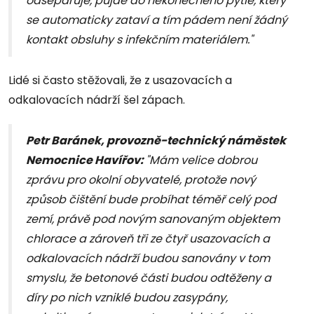
odseparuje, půjde do nekonečného pytle, který
se automaticky zataví a tím pádem není žádný
kontakt obsluhy s infekčním materiálem."
Lidé si často stěžovali, že z usazovacích a
odkalovacích nádrží šel zápach.
Petr Baránek, provozně-technický náměstek
Nemocnice Havířov:
"Mám velice dobrou
zprávu pro okolní obyvatelé, protože nový
způsob čištění bude probíhat téměř celý pod
zemí, právě pod novým sanovaným objektem
chlorace a zároveň tři ze čtyř usazovacích a
odkalovacích nádrží budou sanovány v tom
smyslu, že betonové části budou odtěženy a
díry po nich vzniklé budou zasypány,