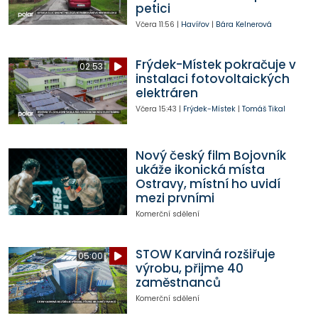
petici
Včera
11:56
|
Havířov
|
Bára Kelnerová
Frýdek-Místek pokračuje v
02:53
instalaci fotovoltaických
elektráren
Včera
15:43
|
Frýdek-Místek
|
Tomáš Tikal
Nový český film Bojovník
ukáže ikonická místa
Ostravy, místní ho uvidí
mezi prvními
Komerční sdělení
STOW Karviná rozšiřuje
05:00
výrobu, přijme 40
zaměstnanců
Komerční sdělení