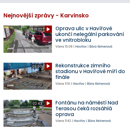
Nejnovější zprávy - Karvinsko
Oprava ulic v Havířově
01:22
ukončí nelegální parkování
ve vnitrobloku
Včera
15:08
|
Havířov
|
Bára Kelnerová
Rekonstrukce zimního
03:00
stadionu v Havířově míří do
finále
Včera
11:51
|
Havířov
|
Bára Kelnerová
Fontánu na náměstí Nad
02:43
Terasou čeká rozsáhlá
oprava
Včera
11:42
|
Havířov
|
Bára Kelnerová