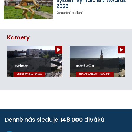
System vyhrála BIM Awards
2026
Komerční sdělení
Kamery
HAVÍŘOV
NOVÝ JIČÍN
NÁMĚSTÍ REPUBLIKY, HAVÍŘOV
MASARYKOVO NÁMĚSTÍ, NOVÝ JIČÍN
Denně nás sleduje
148 000
diváků