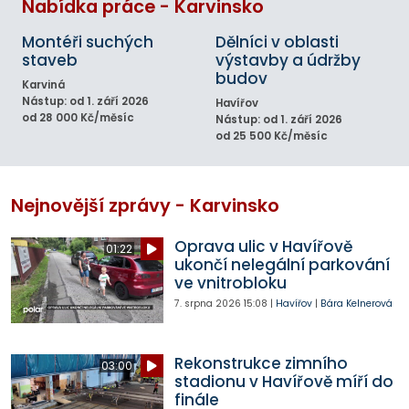
Nabídka práce - Karvinsko
Montéři suchých
Dělníci v oblasti
staveb
výstavby a údržby
budov
Karviná
Nástup: od 1. září 2026
Havířov
od 28 000 Kč/měsíc
Nástup: od 1. září 2026
od 25 500 Kč/měsíc
Nejnovější zprávy - Karvinsko
Oprava ulic v Havířově
01:22
ukončí nelegální parkování
ve vnitrobloku
7. srpna 2026
15:08
|
Havířov
|
Bára Kelnerová
Rekonstrukce zimního
03:00
stadionu v Havířově míří do
finále