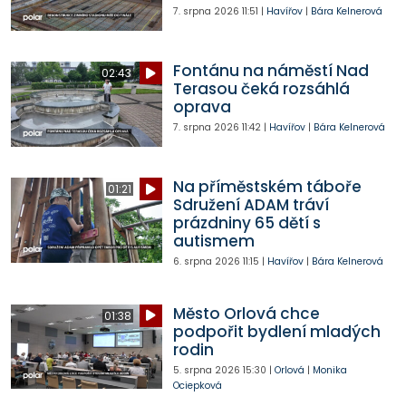
7. srpna 2026
11:51
|
Havířov
|
Bára Kelnerová
Fontánu na náměstí Nad
02:43
Terasou čeká rozsáhlá
oprava
7. srpna 2026
11:42
|
Havířov
|
Bára Kelnerová
Na příměstském táboře
01:21
Sdružení ADAM tráví
prázdniny 65 dětí s
autismem
6. srpna 2026
11:15
|
Havířov
|
Bára Kelnerová
Město Orlová chce
01:38
podpořit bydlení mladých
rodin
5. srpna 2026
15:30
|
Orlová
|
Monika
Ociepková