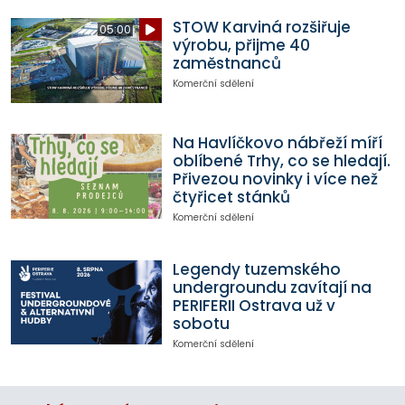
STOW Karviná rozšiřuje
05:00
výrobu, přijme 40
zaměstnanců
Komerční sdělení
Na Havlíčkovo nábřeží míří
oblíbené Trhy, co se hledají.
Přivezou novinky i více než
čtyřicet stánků
Komerční sdělení
Legendy tuzemského
undergroundu zavítají na
PERIFERII Ostrava už v
sobotu
Komerční sdělení