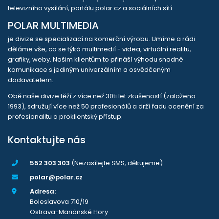
televizního vysílání, portálu polar.cz a sociálních sítí.
POLAR MULTIMEDIA
je divize se specializací na komerční výrobu. Umíme a rádi
děláme vše, co se týká multimedií - videa, virtuální realitu,
grafiky, weby. Našim klientům to přináší výhodu snadné
komunikace s jediným univerzálním a osvědčeným
dodavatelem.
Obě naše divize těží z více než 30ti let zkušeností (založeno
1993), sdružují více než 50 profesionálů a drží řadu ocenění za
profesionalitu a proklientský přístup.
Kontaktujte nás
552 303 303
(Nezasílejte SMS, děkujeme)
polar@polar.cz
Adresa:
Boleslavova 710/19
Ostrava-Mariánské Hory