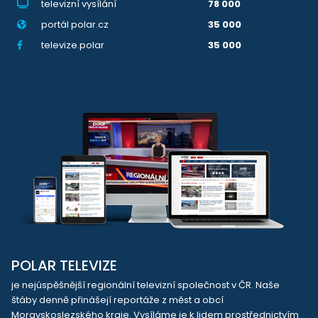
televizní vysílání
78 000
portál polar.cz
35 000
televize.polar
35 000
POLAR TELEVIZE
je nejúspěšnější regionální televizní společnost v ČR. Naše
štáby denně přinášejí reportáže z měst a obcí
Moravskoslezského kraje. Vysíláme je k lidem prostřednictvím