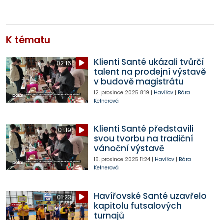
K tématu
Klienti Santé ukázali tvůrčí
02:16
talent na prodejní výstavě
v budově magistrátu
12. prosince 2025
8:19
|
Havířov
|
Bára
Kelnerová
Klienti Santé představili
01:19
svou tvorbu na tradiční
vánoční výstavě
15. prosince 2025
11:24
|
Havířov
|
Bára
Kelnerová
Havířovské Santé uzavřelo
01:23
kapitolu futsalových
turnajů