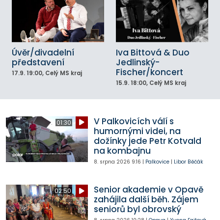
Úvěr/divadelní
Iva Bittová & Duo
představení
Jedlinský-
Fischer/koncert
17.9.
19:00
, Celý MS kraj
15.9.
18:00
, Celý MS kraj
V Palkovicích válí s
01:30
humornými videi, na
dožínky jede Petr Kotvald
na kombajnu
8. srpna 2026
9:16
|
Palkovice
|
Libor Běčák
Senior akademie v Opavě
02:50
zahájila další běh. Zájem
seniorů byl obrovský