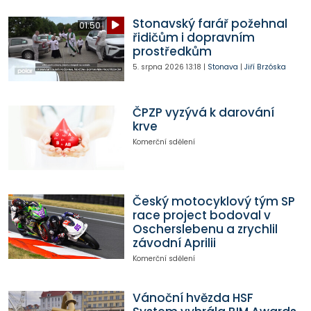
Stonavský farář požehnal
01:50
řidičům i dopravním
prostředkům
5. srpna 2026
13:18
|
Stonava
|
Jiří Brzóska
ČPZP vyzývá k darování
krve
Komerční sdělení
Český motocyklový tým SP
race project bodoval v
Oscherslebenu a zrychlil
závodní Aprilii
Komerční sdělení
Vánoční hvězda HSF