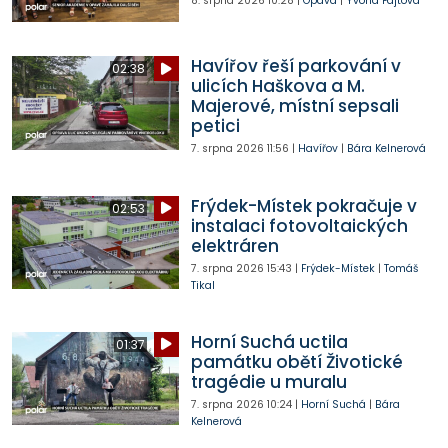
8. srpna 2026
10:28
|
Opava
|
Yvona Fajtová
Havířov řeší parkování v
02:38
ulicích Haškova a M.
Majerové, místní sepsali
petici
7. srpna 2026
11:56
|
Havířov
|
Bára Kelnerová
Frýdek-Místek pokračuje v
02:53
instalaci fotovoltaických
elektráren
7. srpna 2026
15:43
|
Frýdek-Místek
|
Tomáš
Tikal
Horní Suchá uctila
01:37
památku obětí Životické
tragédie u muralu
7. srpna 2026
10:24
|
Horní Suchá
|
Bára
Kelnerová