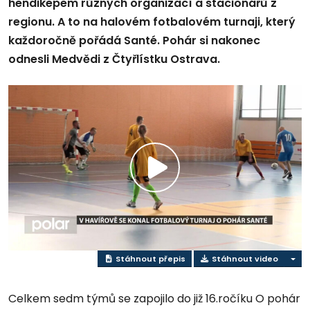
hendikepem různých organizací a stacionářů z
regionu. A to na halovém fotbalovém turnaji, který
každoročně pořádá Santé. Pohár si nakonec
odnesli Medvědi z Čtyřlístku Ostrava.
Přehrát
video
Stáhnout přepis
Stáhnout video
Celkem sedm týmů se zapojilo do již 16.ročíku O pohár