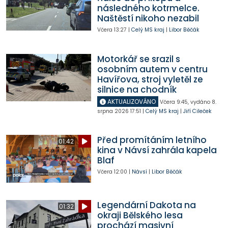
následného kotrmelce.
Naštěstí nikoho nezabil
Včera
13:27
|
Celý MS kraj
|
Libor Běčák
Motorkář se srazil s
osobním autem v centru
Havířova, stroj vyletěl ze
silnice na chodník
AKTUALIZOVÁNO
Včera
9:45
,
vydáno 8.
srpna 2026
17:51
|
Celý MS kraj
|
Jiří Cileček
Před promítáním letního
01:42
kina v Návsí zahrála kapela
Blaf
Včera
12:00
|
Návsí
|
Libor Běčák
Legendární Dakota na
01:32
okraji Bělského lesa
prochází masivní