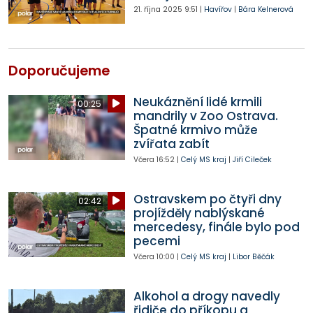
21. října 2025
9:51
|
Havířov
|
Bára Kelnerová
Doporučujeme
Neukáznění lidé krmili
00:25
mandrily v Zoo Ostrava.
Špatné krmivo může
zvířata zabít
Včera
16:52
|
Celý MS kraj
|
Jiří Cileček
Ostravskem po čtyři dny
02:42
projížděly nablýskané
mercedesy, finále bylo pod
pecemi
Včera
10:00
|
Celý MS kraj
|
Libor Běčák
Alkohol a drogy navedly
řidiče do příkopu a