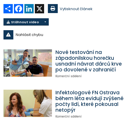
Sdílet
Facebook
LinkedIn
X
Vytisknout článek
Stáhnout video
Nahlásit chybu
Nové testování na
západonilskou horečku
usnadní návrat dárců krve
po dovolené v zahraničí
Komerční sdělení
Infektologové FN Ostrava
během léta evidují zvýšené
počty lidí, které pokousal
netopýr
Komerční sdělení