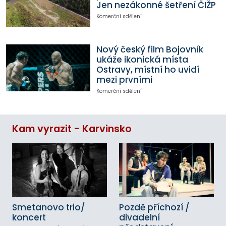
Jen nezákonné šetření ČIŽP
Komerční sdělení
Nový český film Bojovník
ukáže ikonická místa
Ostravy, místní ho uvidí
mezi prvními
Komerční sdělení
Kam vyrazit - Karvinsko
Smetanovo trio/
Pozdě příchozí /
koncert
divadelní