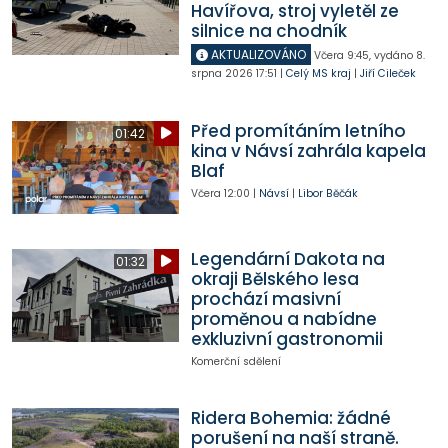
Havířova, stroj vyletěl ze
silnice na chodník
AKTUALIZOVÁNO
Včera
9:45
,
vydáno 8.
srpna 2026
17:51
|
Celý MS kraj
|
Jiří Cileček
Před promítáním letního
01:42
kina v Návsí zahrála kapela
Blaf
Včera
12:00
|
Návsí
|
Libor Běčák
Legendární Dakota na
01:32
okraji Bělského lesa
prochází masivní
proměnou a nabídne
exkluzivní gastronomii
Komerční sdělení
Ridera Bohemia: žádné
porušení na naší straně.