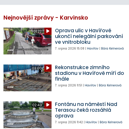
Nejnovější zprávy - Karvinsko
Oprava ulic v Havířově
01:22
ukončí nelegální parkování
ve vnitrobloku
7. srpna 2026
15:08
|
Havířov
|
Bára Kelnerová
Rekonstrukce zimního
03:00
stadionu v Havířově míří do
finále
7. srpna 2026
11:51
|
Havířov
|
Bára Kelnerová
Fontánu na náměstí Nad
02:43
Terasou čeká rozsáhlá
oprava
7. srpna 2026
11:42
|
Havířov
|
Bára Kelnerová