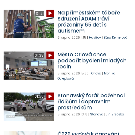
Na příměstském táboře
01:21
Sdružení ADAM tráví
prázdniny 65 dětí s
autismem
6. srpna 2026
11:15
|
Havířov
|
Bára Kelnerová
Město Orlová chce
01:38
podpořit bydlení mladých
rodin
5. srpna 2026
15:30
|
Orlová
|
Monika
Ociepková
Stonavský farář požehnal
01:50
řidičům i dopravním
prostředkům
5. srpna 2026
13:18
|
Stonava
|
Jiří Brzóska
ČPZP vyzývá k darování