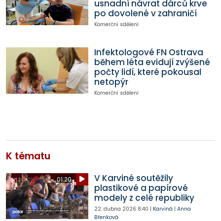
usnadní návrat dárců krve
po dovolené v zahraničí
Komerční sdělení
Infektologové FN Ostrava
během léta evidují zvýšené
počty lidí, které pokousal
netopýr
Komerční sdělení
K tématu
V Karviné soutěžily
01:20
plastikové a papírové
modely z celé republiky
22. dubna 2026
8:40
|
Karviná
|
Anna
Břenková