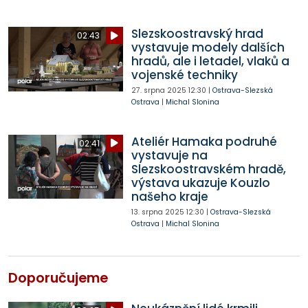
Slezskoostravský hrad
02:43
vystavuje modely dalších
hradů, ale i letadel, vlaků a
vojenské techniky
27. srpna 2025
12:30
|
Ostrava-Slezská
Ostrava
|
Michal Slonina
Ateliér Hamaka podruhé
02:41
vystavuje na
Slezskoostravském hradě,
výstava ukazuje Kouzlo
našeho kraje
13. srpna 2025
12:30
|
Ostrava-Slezská
Ostrava
|
Michal Slonina
Doporučujeme