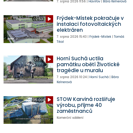
7. srpna 2026
11:56
|
Havířov
|
Bára Kelnerová
Frýdek-Místek pokračuje v
02:53
instalaci fotovoltaických
elektráren
7. srpna 2026
15:43
|
Frýdek-Místek
|
Tomáš
Tikal
Horní Suchá uctila
01:37
památku obětí Životické
tragédie u muralu
7. srpna 2026
10:24
|
Horní Suchá
|
Bára
Kelnerová
STOW Karviná rozšiřuje
05:00
výrobu, přijme 40
zaměstnanců
Komerční sdělení