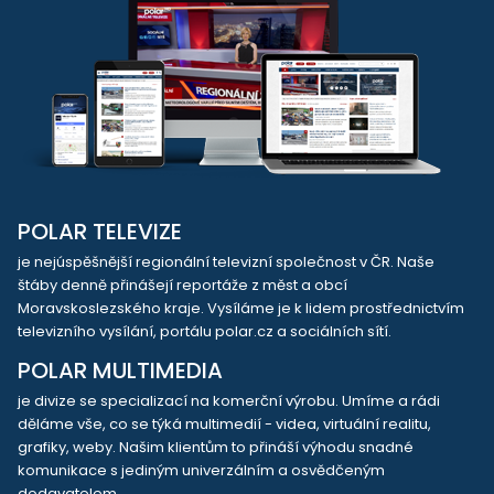
POLAR TELEVIZE
je nejúspěšnější regionální televizní společnost v ČR. Naše
štáby denně přinášejí reportáže z měst a obcí
Moravskoslezského kraje. Vysíláme je k lidem prostřednictvím
televizního vysílání, portálu polar.cz a sociálních sítí.
POLAR MULTIMEDIA
je divize se specializací na komerční výrobu. Umíme a rádi
děláme vše, co se týká multimedií - videa, virtuální realitu,
grafiky, weby. Našim klientům to přináší výhodu snadné
komunikace s jediným univerzálním a osvědčeným
dodavatelem.