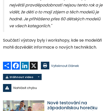
největší pravděpodobností nejsou tento rok a je
vidět, že děti o to mají zájem a těch modelů je
hodně. Je přihlášeno přes 60 dětských modelů
ve všech kategoriích."
Součástí výstavy byly i workshopy, kde se modeláři
mohli dozvědět informace o nových technikách.
Sdílet
Facebook
LinkedIn
X
Vytisknout článek
Stáhnout video
Nahlásit chybu
Nové testování na
západonilskou horečku