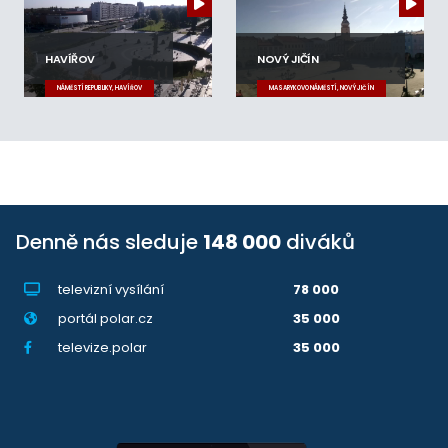
HAVÍŘOV
NOVÝ JIČÍN
NÁMĚSTÍ REPUBLIKY, HAVÍŘOV
MASARYKOVO NÁMĚSTÍ, NOVÝ JIČÍN
Denně nás sleduje
148 000
diváků
televizní vysílání
78 000
portál polar.cz
35 000
televize.polar
35 000