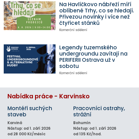
Na Havlíčkovo nábřeží míří
oblíbené Trhy, co se hledají.
Přivezou novinky i více než
čtyřicet stánků
Komerční sdělení
Legendy tuzemského
undergroundu zavítají na
PERIFERII Ostrava už v
sobotu
Komerční sdělení
Nabídka práce - Karvinsko
Montéři suchých
Pracovníci ostrahy,
staveb
strážní
Karviná
Bohumín
Nástup: od 1. září 2026
Nástup: od 1. září 2026
od 28 000 Kč/měsíc
od 135 Kč/hod.