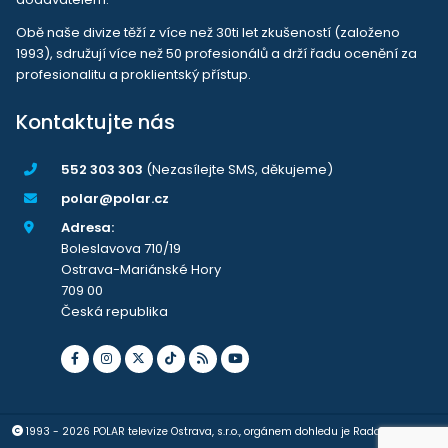
Obě naše divize těží z více než 30ti let zkušeností (založeno
1993), sdružují více než 50 profesionálů a drží řadu ocenění za
profesionalitu a proklientský přístup.
Kontaktujte nás
552 303 303
(Nezasílejte SMS, děkujeme)
polar@polar.cz
Adresa:
Boleslavova 710/19
Ostrava-Mariánské Hory
709 00
Česká republika
1993 - 2026 POLAR televize Ostrava, s.r.o., orgánem dohledu je Rada pro