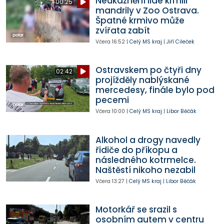
Neukáznění lidé krmili
00:25
mandrily v Zoo Ostrava.
Špatné krmivo může
zvířata zabít
Včera
16:52
|
Celý MS kraj
|
Jiří Cileček
Ostravskem po čtyři dny
02:42
projížděly nablýskané
mercedesy, finále bylo pod
pecemi
Včera
10:00
|
Celý MS kraj
|
Libor Běčák
Alkohol a drogy navedly
řidiče do příkopu a
následného kotrmelce.
Naštěstí nikoho nezabil
Včera
13:27
|
Celý MS kraj
|
Libor Běčák
Motorkář se srazil s
osobním autem v centru