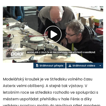
Přehrát
video
Stáhnout přepis
Stáhnout video
Modelářský kroužek je ve Středisku volného času
Asterix velmi oblíbený. A stejně tak výstavy. V
letošním roce se středisko rozhodlo ve spolupráci s
městem uspořádat přehlídku v hale Fénix a díky
velkému prostoru mohlo do Havířova přijet mnohem