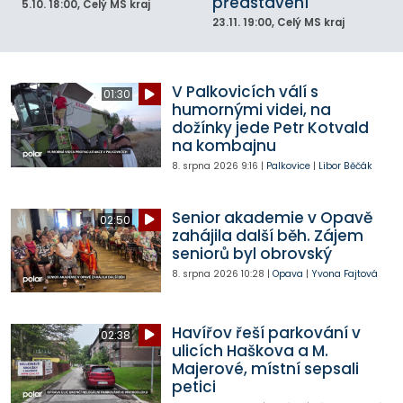
představení
5.10.
18:00
, Celý MS kraj
23.11.
19:00
, Celý MS kraj
V Palkovicích válí s
01:30
humornými videi, na
dožínky jede Petr Kotvald
na kombajnu
8. srpna 2026
9:16
|
Palkovice
|
Libor Běčák
Senior akademie v Opavě
02:50
zahájila další běh. Zájem
seniorů byl obrovský
8. srpna 2026
10:28
|
Opava
|
Yvona Fajtová
Havířov řeší parkování v
02:38
ulicích Haškova a M.
Majerové, místní sepsali
petici