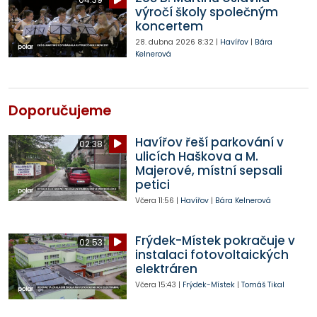
výročí školy společným
koncertem
28. dubna 2026
8:32
|
Havířov
|
Bára
Kelnerová
Doporučujeme
Havířov řeší parkování v
02:38
ulicích Haškova a M.
Majerové, místní sepsali
petici
Včera
11:56
|
Havířov
|
Bára Kelnerová
Frýdek-Místek pokračuje v
02:53
instalaci fotovoltaických
elektráren
Včera
15:43
|
Frýdek-Místek
|
Tomáš Tikal