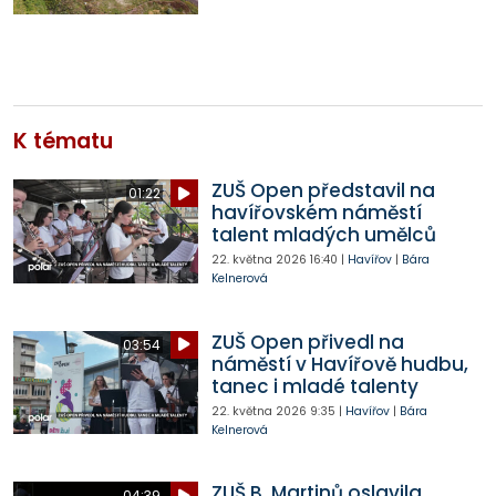
K tématu
ZUŠ Open představil na
01:22
havířovském náměstí
talent mladých umělců
22. května 2026
16:40
|
Havířov
|
Bára
Kelnerová
ZUŠ Open přivedl na
03:54
náměstí v Havířově hudbu,
tanec i mladé talenty
22. května 2026
9:35
|
Havířov
|
Bára
Kelnerová
ZUŠ B. Martinů oslavila
04:39