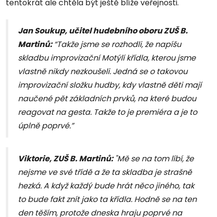
tentokrát ale chtěla být ještě blíže veřejnosti.
Jan Soukup, učitel hudebního oboru ZUŠ B.
Martinů:
“Takže jsme se rozhodli, že napíšu
skladbu improvizační Motýlí křídla, kterou jsme
vlastně nikdy nezkoušeli. Jedná se o takovou
improvizační složku hudby, kdy vlastně děti mají
naučené pět základních prvků, na které budou
reagovat na gesta. Takže to je premiéra a je to
úplně poprvé.”
Viktorie, ZUŠ B. Martinů:
"Mě se na tom líbí, že
nejsme ve své třídě a že ta skladba je strašně
hezká. A když každý bude hrát něco jiného, tak
to bude fakt znít jako ta křídla. Hodně se na ten
den těším, protože dneska hraju poprvé na