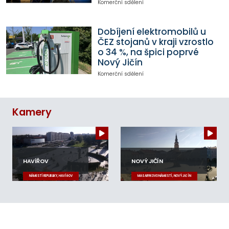
Komerční sdělení
Dobíjení elektromobilů u
ČEZ stojanů v kraji vzrostlo
o 34 %, na špici poprvé
Nový Jičín
Komerční sdělení
Kamery
HAVÍŘOV
NOVÝ JIČÍN
NÁMĚSTÍ REPUBLIKY, HAVÍŘOV
MASARYKOVO NÁMĚSTÍ, NOVÝ JIČÍN