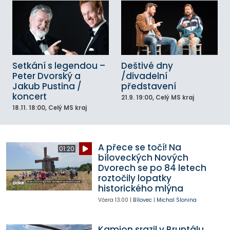
Setkání s legendou –
Deštivé dny
Peter Dvorský a
/divadelní
Jakub Pustina /
představení
koncert
21.9.
19:00
, Celý MS kraj
18.11.
18:00
, Celý MS kraj
A přece se točí! Na
01:20
bíloveckých Nových
Dvorech se po 84 letech
roztočily lopatky
historického mlýna
Včera
13:00
|
Bílovec
|
Michal Slonina
Kamion srazil v Bruntálu