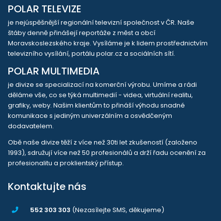
POLAR TELEVIZE
je nejúspěšnější regionální televizní společnost v ČR. Naše
štáby denně přinášejí reportáže z měst a obcí
Moravskoslezského kraje. Vysíláme je k lidem prostřednictvím
televizního vysílání, portálu polar.cz a sociálních sítí.
POLAR MULTIMEDIA
je divize se specializací na komerční výrobu. Umíme a rádi
děláme vše, co se týká multimedií - videa, virtuální realitu,
grafiky, weby. Našim klientům to přináší výhodu snadné
komunikace s jediným univerzálním a osvědčeným
dodavatelem.
Obě naše divize těží z více než 30ti let zkušeností (založeno
1993), sdružují více než 50 profesionálů a drží řadu ocenění za
profesionalitu a proklientský přístup.
Kontaktujte nás
552 303 303
(Nezasílejte SMS, děkujeme)