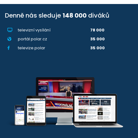
Denně nás sleduje
148 000
diváků
televizní vysílání
78 000
portál polar.cz
35 000
televize.polar
35 000