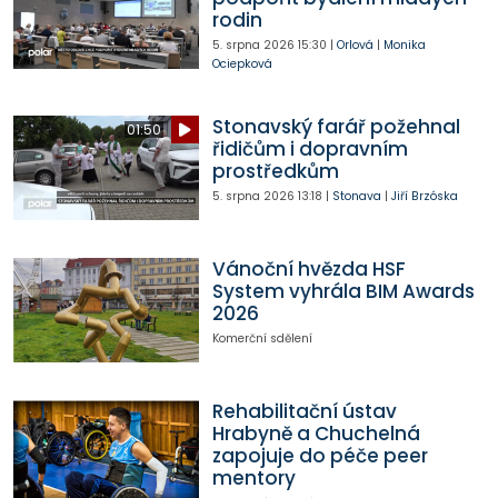
rodin
5. srpna 2026
15:30
|
Orlová
|
Monika
Ociepková
Stonavský farář požehnal
01:50
řidičům i dopravním
prostředkům
5. srpna 2026
13:18
|
Stonava
|
Jiří Brzóska
Vánoční hvězda HSF
System vyhrála BIM Awards
2026
Komerční sdělení
Rehabilitační ústav
Hrabyně a Chuchelná
zapojuje do péče peer
mentory