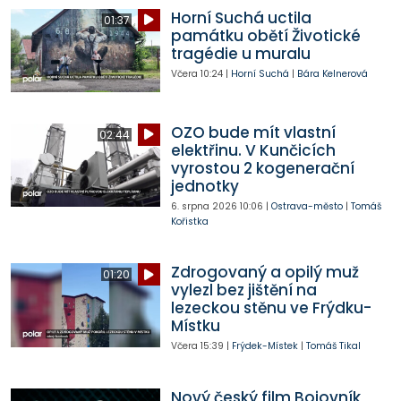
Horní Suchá uctila
01:37
památku obětí Životické
tragédie u muralu
Včera
10:24
|
Horní Suchá
|
Bára Kelnerová
OZO bude mít vlastní
02:44
elektřinu. V Kunčicích
vyrostou 2 kogenerační
jednotky
6. srpna 2026
10:06
|
Ostrava-město
|
Tomáš
Kořistka
Zdrogovaný a opilý muž
01:20
vylezl bez jištění na
lezeckou stěnu ve Frýdku-
Místku
Včera
15:39
|
Frýdek-Místek
|
Tomáš Tikal
Nový český film Bojovník