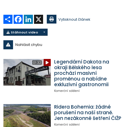
Sdílet
Facebook
LinkedIn
X
Vytisknout článek
Stáhnout video
Nahlásit chybu
Legendární Dakota na
01:32
okraji Bělského lesa
prochází masivní
proměnou a nabídne
exkluzivní gastronomii
Komerční sdělení
Ridera Bohemia: žádné
porušení na naší straně.
Jen nezákonné šetření ČIŽP
Komerční sdělení