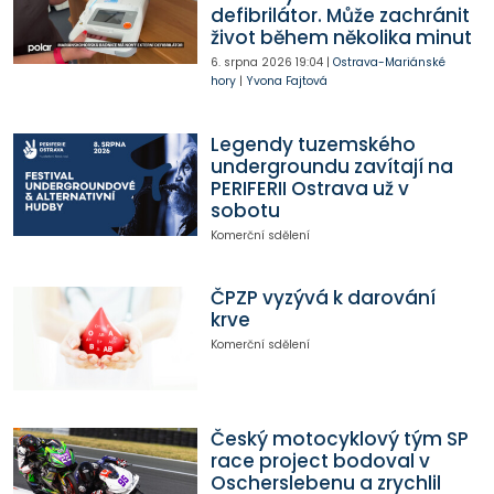
defibrilátor. Může zachránit
život během několika minut
6. srpna 2026
19:04
|
Ostrava-Mariánské
hory
|
Yvona Fajtová
Legendy tuzemského
undergroundu zavítají na
PERIFERII Ostrava už v
sobotu
Komerční sdělení
ČPZP vyzývá k darování
krve
Komerční sdělení
Český motocyklový tým SP
race project bodoval v
Oscherslebenu a zrychlil