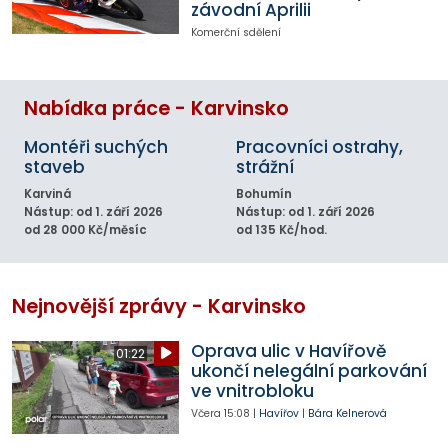
závodní Aprilii
Komerční sdělení
Nabídka práce - Karvinsko
Montéři suchých
Pracovníci ostrahy,
staveb
strážní
Karviná
Bohumín
Nástup: od 1. září 2026
Nástup: od 1. září 2026
od 28 000 Kč/měsíc
od 135 Kč/hod.
Nejnovější zprávy - Karvinsko
Oprava ulic v Havířově
01:22
ukončí nelegální parkování
ve vnitrobloku
Včera
15:08
|
Havířov
|
Bára Kelnerová