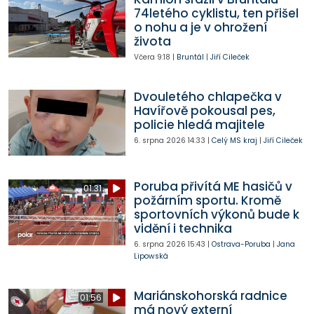
74letého cyklistu, ten přišel
o nohu a je v ohrožení
života
Včera
9:18
|
Bruntál
|
Jiří Cileček
Dvouletého chlapečka v
Havířově pokousal pes,
policie hledá majitele
6. srpna 2026
14:33
|
Celý MS kraj
|
Jiří Cileček
Poruba přivítá ME hasičů v
01:31
požárním sportu. Kromě
sportovních výkonů bude k
vidění i technika
6. srpna 2026
15:43
|
Ostrava-Poruba
|
Jana
Lipowská
Mariánskohorská radnice
01:56
má nový externí