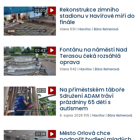
Rekonstrukce zimního
03:00
stadionu v Havířově míří do
finále
Včera
11:51
|
Havířov
|
Bára Kelnerová
Fontánu na náměstí Nad
02:43
Terasou čeká rozsáhlá
oprava
Včera
11:42
|
Havířov
|
Bára Kelnerová
Na příměstském táboře
01:21
Sdružení ADAM tráví
prázdniny 65 dětí s
autismem
6. srpna 2026
11:15
|
Havířov
|
Bára Kelnerová
Město Orlová chce
01:38
podpořit bydlení mladých