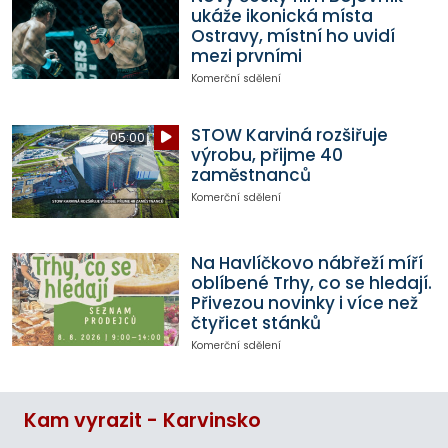
ukáže ikonická místa
Ostravy, místní ho uvidí
mezi prvními
Komerční sdělení
STOW Karviná rozšiřuje
05:00
výrobu, přijme 40
zaměstnanců
Komerční sdělení
Na Havlíčkovo nábřeží míří
oblíbené Trhy, co se hledají.
Přivezou novinky i více než
čtyřicet stánků
Komerční sdělení
Kam vyrazit - Karvinsko