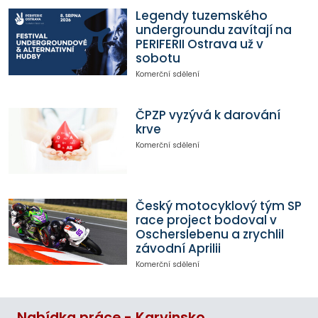
Legendy tuzemského
undergroundu zavítají na
PERIFERII Ostrava už v
sobotu
Komerční sdělení
ČPZP vyzývá k darování
krve
Komerční sdělení
Český motocyklový tým SP
race project bodoval v
Oscherslebenu a zrychlil
závodní Aprilii
Komerční sdělení
Nabídka práce - Karvinsko