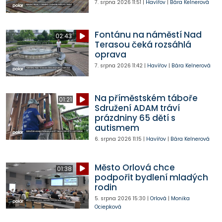
7. srpna 2026
11:51
|
Havířov
|
Bára Kelnerová
Fontánu na náměstí Nad
02:43
Terasou čeká rozsáhlá
oprava
7. srpna 2026
11:42
|
Havířov
|
Bára Kelnerová
Na příměstském táboře
01:21
Sdružení ADAM tráví
prázdniny 65 dětí s
autismem
6. srpna 2026
11:15
|
Havířov
|
Bára Kelnerová
Město Orlová chce
01:38
podpořit bydlení mladých
rodin
5. srpna 2026
15:30
|
Orlová
|
Monika
Ociepková