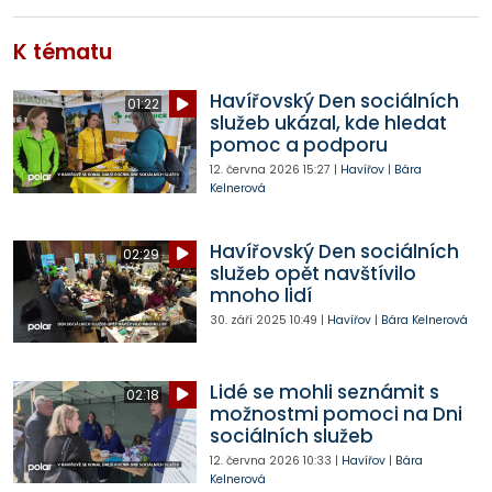
K tématu
Havířovský Den sociálních
01:22
služeb ukázal, kde hledat
pomoc a podporu
12. června 2026
15:27
|
Havířov
|
Bára
Kelnerová
Havířovský Den sociálních
02:29
služeb opět navštívilo
mnoho lidí
30. září 2025
10:49
|
Havířov
|
Bára Kelnerová
Lidé se mohli seznámit s
02:18
možnostmi pomoci na Dni
sociálních služeb
12. června 2026
10:33
|
Havířov
|
Bára
Kelnerová