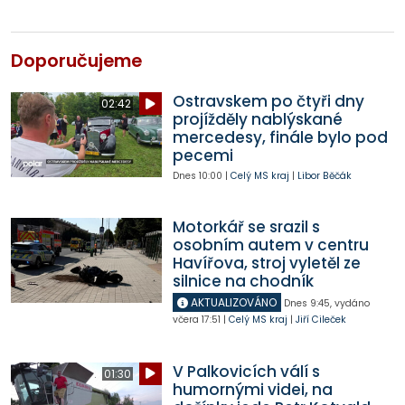
Doporučujeme
Ostravskem po čtyři dny
02:42
projížděly nablýskané
mercedesy, finále bylo pod
pecemi
Dnes
10:00
|
Celý MS kraj
|
Libor Běčák
Motorkář se srazil s
osobním autem v centru
Havířova, stroj vyletěl ze
silnice na chodník
AKTUALIZOVÁNO
Dnes
9:45
,
vydáno
včera
17:51
|
Celý MS kraj
|
Jiří Cileček
V Palkovicích válí s
01:30
humornými videi, na