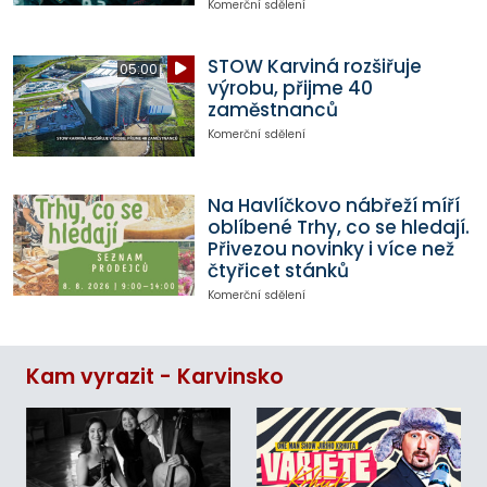
Komerční sdělení
STOW Karviná rozšiřuje
05:00
výrobu, přijme 40
zaměstnanců
Komerční sdělení
Na Havlíčkovo nábřeží míří
oblíbené Trhy, co se hledají.
Přivezou novinky i více než
čtyřicet stánků
Komerční sdělení
Kam vyrazit - Karvinsko