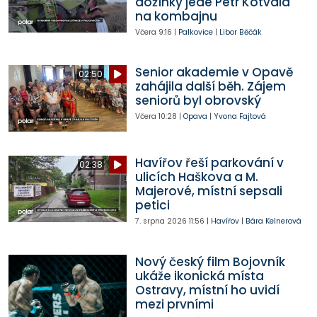
dožínky jede Petr Kotvald
na kombajnu
Včera
9:16
|
Palkovice
|
Libor Běčák
Senior akademie v Opavě
02:50
zahájila další běh. Zájem
seniorů byl obrovský
Včera
10:28
|
Opava
|
Yvona Fajtová
Havířov řeší parkování v
02:38
ulicích Haškova a M.
Majerové, místní sepsali
petici
7. srpna 2026
11:56
|
Havířov
|
Bára Kelnerová
Nový český film Bojovník
ukáže ikonická místa
Ostravy, místní ho uvidí
mezi prvními