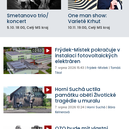
Smetanovo trio/
One man show:
koncert
Varieté Krhut
5.10.
18:00
, Celý MS kraj
10.11.
19:00
, Celý MS kraj
Frýdek-Místek pokračuje v
02:53
instalaci fotovoltaických
elektráren
7. srpna 2026
15:43
|
Frýdek-Místek
|
Tomáš
Tikal
Horní Suchá uctila
01:37
památku obětí Životické
tragédie u muralu
7. srpna 2026
10:24
|
Horní Suchá
|
Bára
Kelnerová
OZO bude mít vlastní