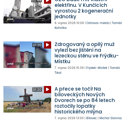
02:44
elektřinu. V Kunčicích
vyrostou 2 kogenerační
jednotky
6. srpna 2026
10:06
|
Ostrava-město
|
Tomáš
Kořistka
Zdrogovaný a opilý muž
01:20
vylezl bez jištění na
lezeckou stěnu ve Frýdku-
Místku
7. srpna 2026
15:39
|
Frýdek-Místek
|
Tomáš
Tikal
A přece se točí! Na
01:20
bíloveckých Nových
Dvorech se po 84 letech
roztočily lopatky
historického mlýna
7. srpna 2026
13:00
|
Bílovec
|
Michal Slonina