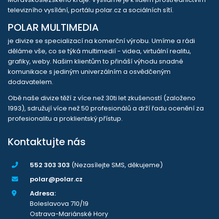
televizního vysílání, portálu polar.cz a sociálních sítí.
POLAR MULTIMEDIA
je divize se specializací na komerční výrobu. Umíme a rádi
děláme vše, co se týká multimedií - videa, virtuální realitu,
grafiky, weby. Našim klientům to přináší výhodu snadné
komunikace s jediným univerzálním a osvědčeným
dodavatelem.
Obě naše divize těží z více než 30ti let zkušeností (založeno
1993), sdružují více než 50 profesionálů a drží řadu ocenění za
profesionalitu a proklientský přístup.
Kontaktujte nás
552 303 303
(Nezasílejte SMS, děkujeme)
polar@polar.cz
Adresa:
Boleslavova 710/19
Ostrava-Mariánské Hory