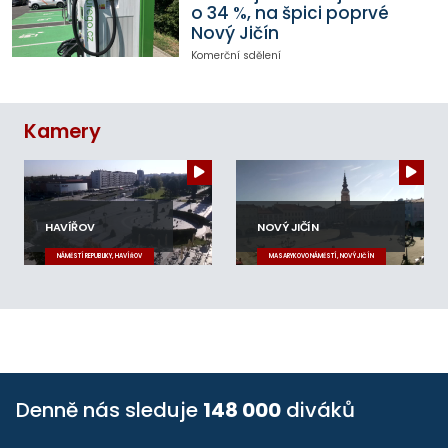
o 34 %, na špici poprvé
Nový Jičín
Komerční sdělení
Kamery
HAVÍŘOV
NOVÝ JIČÍN
NÁMĚSTÍ REPUBLIKY, HAVÍŘOV
MASARYKOVO NÁMĚSTÍ, NOVÝ JIČÍN
Denně nás sleduje
148 000
diváků