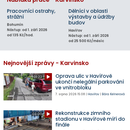
Pracovníci ostrahy,
Dělníci v oblasti
strážní
výstavby a údržby
budov
Bohumín
Nástup: od 1. září 2026
Havířov
od 135 Kč/hod.
Nástup: od 1. září 2026
od 25 500 Kč/měsíc
Nejnovější zprávy - Karvinsko
Oprava ulic v Havířově
01:22
ukončí nelegální parkování
ve vnitrobloku
7. srpna 2026
15:08
|
Havířov
|
Bára Kelnerová
Rekonstrukce zimního
03:00
stadionu v Havířově míří do
finále