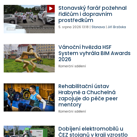
Stonavský farář požehnal
01:50
řidičům i dopravním
prostředkům
5. srpna 2026
13:18
|
Stonava
|
Jiří Brzóska
Vánoční hvězda HSF
System vyhrála BIM Awards
2026
Komerční sdělení
Rehabilitační ústav
Hrabyně a Chuchelná
zapojuje do péče peer
mentory
Komerční sdělení
Dobíjení elektromobilů u
ČEZ stojanů v kraji vzrostlo