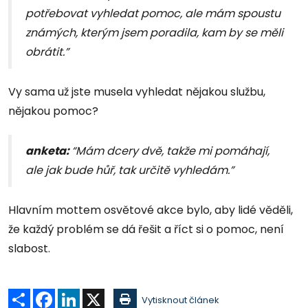
potřebovat vyhledat pomoc, ale mám spoustu
známých, kterým jsem poradila, kam by se měli
obrátit.”
Vy sama už jste musela vyhledat nějakou službu,
nějakou pomoc?
anketa:
“Mám dcery dvě, takže mi pomáhají,
ale jak bude hůř, tak určitě vyhledám.”
Hlavním mottem osvětové akce bylo, aby lidé věděli,
že každý problém se dá řešit a říct si o pomoc, není
slabost.
Sdílet
Facebook
LinkedIn
X
Vytisknout článek