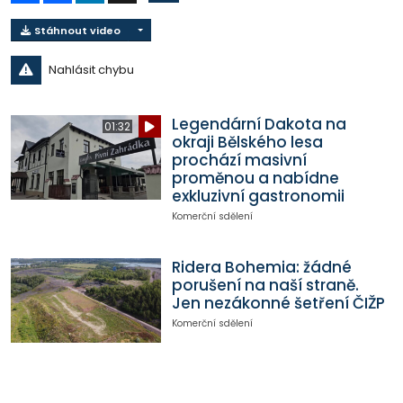
Stáhnout video
Nahlásit chybu
Legendární Dakota na
01:32
okraji Bělského lesa
prochází masivní
proměnou a nabídne
exkluzivní gastronomii
Komerční sdělení
Ridera Bohemia: žádné
porušení na naší straně.
Jen nezákonné šetření ČIŽP
Komerční sdělení