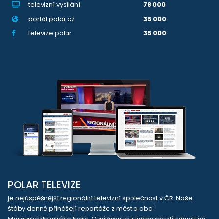
televizní vysílání
78 000
portál polar.cz
35 000
televize.polar
35 000
POLAR TELEVIZE
je nejúspěšnější regionální televizní společnost v ČR. Naše
štáby denně přinášejí reportáže z měst a obcí
Moravskoslezského kraje. Vysíláme je k lidem prostřednictvím