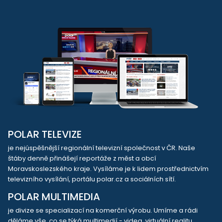
POLAR TELEVIZE
je nejúspěšnější regionální televizní společnost v ČR. Naše
štáby denně přinášejí reportáže z měst a obcí
Moravskoslezského kraje. Vysíláme je k lidem prostřednictvím
televizního vysílání, portálu polar.cz a sociálních sítí.
POLAR MULTIMEDIA
je divize se specializací na komerční výrobu. Umíme a rádi
děláme vše, co se týká multimedií - videa, virtuální realitu,