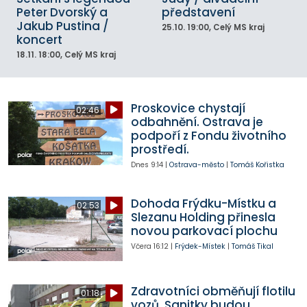
Peter Dvorský a
představení
Jakub Pustina /
25.10.
19:00
, Celý MS kraj
koncert
18.11.
18:00
, Celý MS kraj
Proskovice chystají
02:46
odbahnění. Ostrava je
podpoří z Fondu životního
prostředí.
Dnes
9:14
|
Ostrava-město
|
Tomáš Kořistka
Dohoda Frýdku-Místku a
02:53
Slezanu Holding přinesla
novou parkovací plochu
Včera
16:12
|
Frýdek-Místek
|
Tomáš Tikal
Zdravotníci obměňují flotilu
01:18
vozů. Sanitky budou