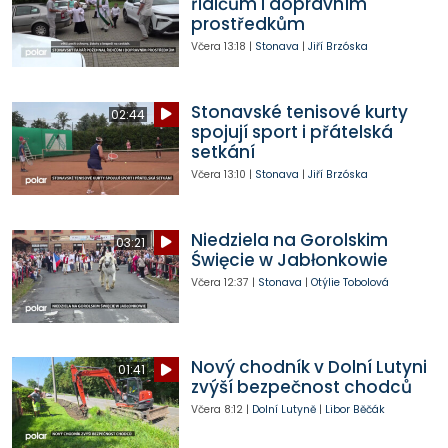
řidičům i dopravním
prostředkům
Včera
13:18
|
Stonava
|
Jiří Brzóska
Stonavské tenisové kurty
02:44
spojují sport i přátelská
setkání
Včera
13:10
|
Stonava
|
Jiří Brzóska
Niedziela na Gorolskim
03:21
Święcie w Jabłonkowie
Včera
12:37
|
Stonava
|
Otýlie Tobolová
Nový chodník v Dolní Lutyni
01:41
zvýší bezpečnost chodců
Včera
8:12
|
Dolní Lutyně
|
Libor Běčák