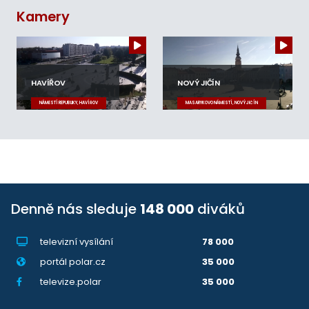
Kamery
HAVÍŘOV
NOVÝ JIČÍN
NÁMĚSTÍ REPUBLIKY, HAVÍŘOV
MASARYKOVO NÁMĚSTÍ, NOVÝ JIČÍN
Denně nás sleduje
148 000
diváků
televizní vysílání
78 000
portál polar.cz
35 000
televize.polar
35 000