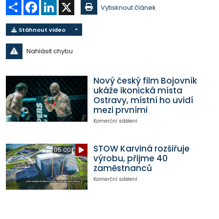
Sdílet
Facebook
LinkedIn
X
Vytisknout článek
Stáhnout video
Nahlásit chybu
Nový český film Bojovník
ukáže ikonická místa
Ostravy, místní ho uvidí
mezi prvními
Komerční sdělení
STOW Karviná rozšiřuje
05:00
výrobu, přijme 40
zaměstnanců
Komerční sdělení