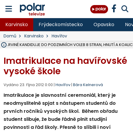
Karvinsko
Frýdeckomístecko
Opavsko
Nov
Domů
Karvinsko
Havířov
V KARVINÉ KANDIDUJE DO PODZIMNÍCH VOLEB 8 STRAN, HNUTÍ A KOALIC
ÚOHS DAL ZÁTORU POKUTU 100 000 ZA CHYBY V ZAKÁZCE NA OBN
AREÁL LODIČEK V KARVINÉ SE PŘIPRAVUJE NA VELKOU REKONSTRUKC
KARVINÁ ZNÁ BUDOUCÍ PODOBU AREÁLU LODIČKY V PARKU BOŽEN
MORAVSKOSLEZŠTÍ POLICISTÉ ODHALILI MEZINÁRODNÍ GANG PODVO
LÁKALI LIDI NA ZISKY Z KRYPTOMĚN, INFO A VIDEO NA POLAR.CZ
MINISTESTVO ŽIVOTNÍHO PROSTŘEDÍ PŘEVZALO VYŠETŘOVÁNÍ KAU
A ROZHODLO, ŽE VINÍK ZA ŠKODY PO ZAVEZENÍ TUNAMI ODPADU NE
MUŽ V PŘÍBOŘE SE VÁŽNĚ ZRANIL PŘI PRÁCI S ROZBRUŠOVAČKOU, I
SLEZSKÁ OSTRAVA PŘIPRAVUJE PROJEKTOVOU DOKUMENTACI PRO 
PODEZŘELÝ BALÍČEK ZASTAVIL PROVOZ NA NÁDRAŽÍ VE F-M, ČEKÁ 
CHLAPEČKA (2) V HAVÍŘOVĚ POKOUSAL PES, POLICIE HLEDÁ MAJITEL
MS KRAJ VYBUDUJE ZA 40 MILIONŮ V JABLUNKOVĚ NOVÝ MOST PŘES O
FOTBALISTA LAURI LAINE SE VRACÍ Z BANÍKU OSTRAVA NA PŮL ROK
F-M DOKONČIL VOLNOČASOVÝ AREÁL RIVKA PARK ZA 62 MILIONŮ,
Imatrikulace na havířovské
vysoké škole
Vydáno 23. října 2012 0:00 |
Havířov
|
Bára Kelnerová
Imatrikulace je slavnostní ceremoniál, který je
neodmyslitelně spjat s nástupem studentů do
prvních ročníků vysokých škol. Během obřadu
student slibuje, že bude řádně plnit studijní
povinnosti a řád školy. Přesně to slíbili i noví