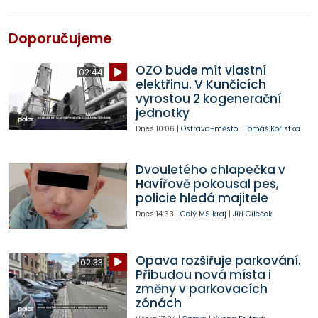
Doporučujeme
OZO bude mít vlastní
02:44
elektřinu. V Kunčicích
vyrostou 2 kogenerační
jednotky
Dnes
10:06
|
Ostrava-město
|
Tomáš Kořistka
Dvouletého chlapečka v
Havířově pokousal pes,
policie hledá majitele
Dnes
14:33
|
Celý MS kraj
|
Jiří Cileček
Opava rozšiřuje parkování.
02:33
Přibudou nová místa i
změny v parkovacích
zónách