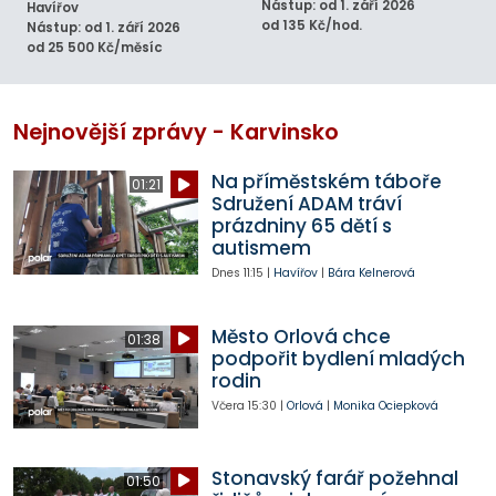
Nástup: od 1. září 2026
Havířov
od 135 Kč/hod.
Nástup: od 1. září 2026
od 25 500 Kč/měsíc
Nejnovější zprávy - Karvinsko
Na příměstském táboře
01:21
Sdružení ADAM tráví
prázdniny 65 dětí s
autismem
Dnes
11:15
|
Havířov
|
Bára Kelnerová
Město Orlová chce
01:38
podpořit bydlení mladých
rodin
Včera
15:30
|
Orlová
|
Monika Ociepková
Stonavský farář požehnal
01:50