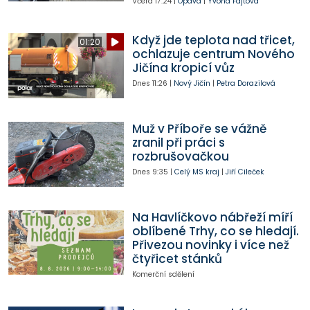
Včera
17:24
|
Opava
|
Yvona Fajtová
Když jde teplota nad třicet,
01:20
ochlazuje centrum Nového
Jičína kropicí vůz
Dnes
11:26
|
Nový Jičín
|
Petra Dorazilová
Muž v Příboře se vážně
zranil při práci s
rozbrušovačkou
Dnes
9:35
|
Celý MS kraj
|
Jiří Cileček
Na Havlíčkovo nábřeží míří
oblíbené Trhy, co se hledají.
Přivezou novinky i více než
čtyřicet stánků
Komerční sdělení