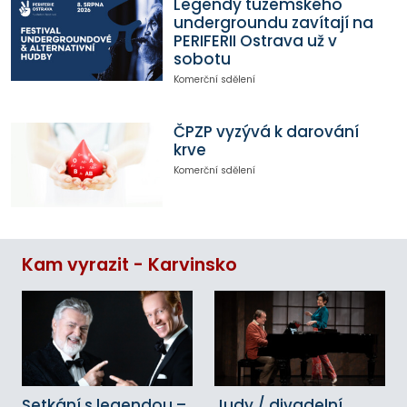
Legendy tuzemského
undergroundu zavítají na
PERIFERII Ostrava už v
sobotu
Komerční sdělení
ČPZP vyzývá k darování
krve
Komerční sdělení
Kam vyrazit - Karvinsko
Setkání s legendou –
Judy / divadelní