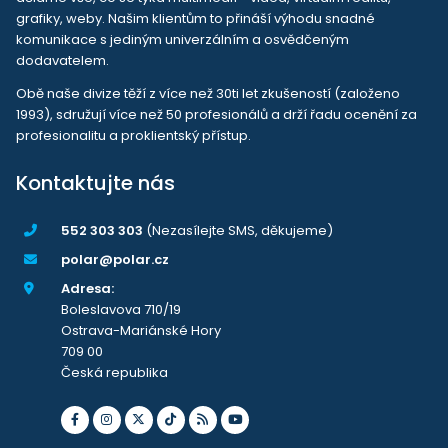
grafiky, weby. Našim klientům to přináší výhodu snadné
komunikace s jediným univerzálním a osvědčeným
dodavatelem.
Obě naše divize těží z více než 30ti let zkušeností (založeno
1993), sdružují více než 50 profesionálů a drží řadu ocenění za
profesionalitu a proklientský přístup.
Kontaktujte nás
552 303 303
(Nezasílejte SMS, děkujeme)
polar@polar.cz
Adresa:
Boleslavova 710/19
Ostrava-Mariánské Hory
709 00
Česká republika