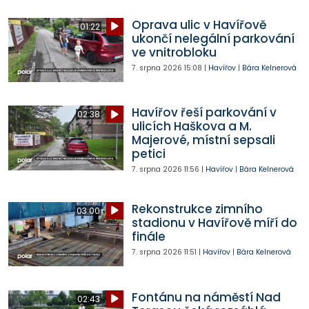
Oprava ulic v Havířově
01:22
ukončí nelegální parkování
ve vnitrobloku
7. srpna 2026
15:08
|
Havířov
|
Bára Kelnerová
Havířov řeší parkování v
02:38
ulicích Haškova a M.
Majerové, místní sepsali
petici
7. srpna 2026
11:56
|
Havířov
|
Bára Kelnerová
Rekonstrukce zimního
03:00
stadionu v Havířově míří do
finále
7. srpna 2026
11:51
|
Havířov
|
Bára Kelnerová
Fontánu na náměstí Nad
02:43