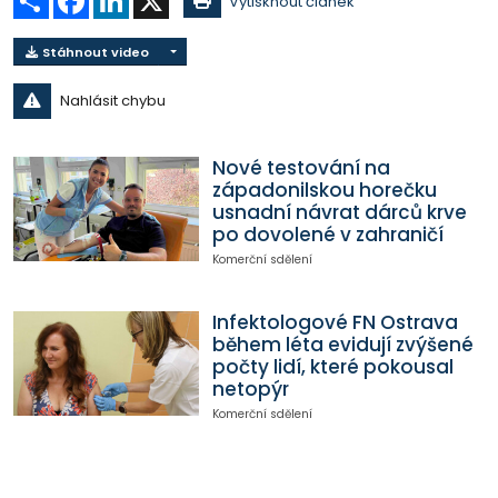
Vytisknout článek
Stáhnout video
Nahlásit chybu
Nové testování na
západonilskou horečku
usnadní návrat dárců krve
po dovolené v zahraničí
Komerční sdělení
Infektologové FN Ostrava
během léta evidují zvýšené
počty lidí, které pokousal
netopýr
Komerční sdělení