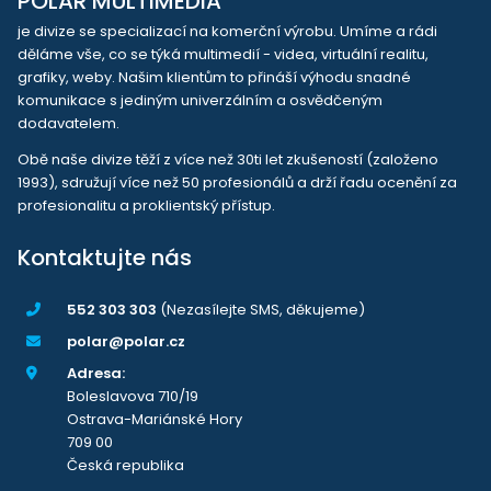
POLAR MULTIMEDIA
je divize se specializací na komerční výrobu. Umíme a rádi
děláme vše, co se týká multimedií - videa, virtuální realitu,
grafiky, weby. Našim klientům to přináší výhodu snadné
komunikace s jediným univerzálním a osvědčeným
dodavatelem.
Obě naše divize těží z více než 30ti let zkušeností (založeno
1993), sdružují více než 50 profesionálů a drží řadu ocenění za
profesionalitu a proklientský přístup.
Kontaktujte nás
552 303 303
(Nezasílejte SMS, děkujeme)
polar@polar.cz
Adresa:
Boleslavova 710/19
Ostrava-Mariánské Hory
709 00
Česká republika