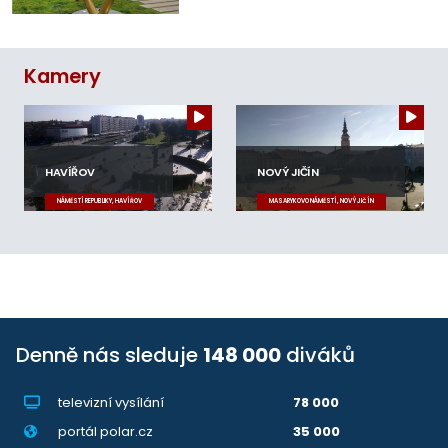
Kamery
HAVÍŘOV
NOVÝ JIČÍN
NÁMĚSTÍ REPUBLIKY, HAVÍŘOV
MASARYKOVO NÁMĚSTÍ, NOVÝ JIČÍN
Denně nás sleduje
148 000
diváků
televizní vysílání
78 000
portál polar.cz
35 000