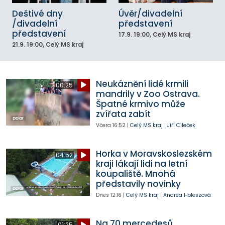
Deštivé dny
Úvěr/divadelní
/divadelní
představení
představení
17.9.
19:00
, Celý MS kraj
21.9.
19:00
, Celý MS kraj
Neukáznění lidé krmili
00:25
mandrily v Zoo Ostrava.
Špatné krmivo může
zvířata zabít
Včera
16:52
|
Celý MS kraj
|
Jiří Cileček
Horka v Moravskoslezském
04:52
kraji lákají lidi na letní
koupaliště. Mnohá
představily novinky
Dnes
12:16
|
Celý MS kraj
|
Andrea Holeszová
Na 70 mercedesů
01:25