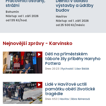
Pracovníci ostrahy,
Dělníci v oblasti
strážní
výstavby a údržby
budov
Bohumín
Nástup: od 1. září 2026
Havířov
od 135 Kč/hod.
Nástup: od 1. září 2026
od 25 500 Kč/měsíc
Nejnovější zprávy - Karvinsko
Děti na příměstském
01:43
táboře žily příběhy Harryho
Pottera
Dnes
20:23
|
Rychvald
|
Libor Běčák
Lidé v Havířově uctili
01:24
památku obětí životické
tragédie
Dnes
9:53
|
Havířov
|
Bára Kelnerová