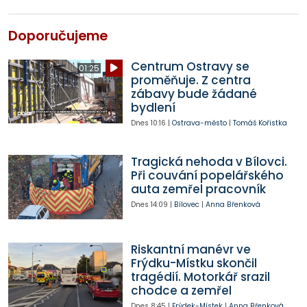
Doporučujeme
Centrum Ostravy se
01:25
proměňuje. Z centra
zábavy bude žádané
bydlení
Dnes
10:16
|
Ostrava-město
|
Tomáš Kořistka
Tragická nehoda v Bílovci.
Při couvání popelářského
auta zemřel pracovník
Dnes
14:09
|
Bílovec
|
Anna Břenková
Riskantní manévr ve
Frýdku-Místku skončil
tragédií. Motorkář srazil
chodce a zemřel
Dnes
8:45
|
Frýdek-Místek
|
Anna Břenková