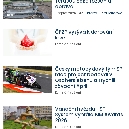
Terasou čeká rozsáhlá
oprava
7. srpna 2026
11:42
|
Havířov
|
Bára Kelnerová
ČPZP vyzývá k darování
krve
Komerční sdělení
Český motocyklový tým SP
race project bodoval v
Oscherslebenu a zrychlil
závodní Aprilii
Komerční sdělení
Vánoční hvězda HSF
System vyhrála BIM Awards
2026
Komerční sdělení