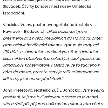
Slováček. Čtvrtý koncert nesl název Umělecké
listopadání.
Vladislav Volný, pastor evangelického kostela v
Havířově - Bludovicích: „
Naši pozornost jsme
přesměrovali z hvězd mediálních do Havířova, chtěli
jsme oslovit havířovské talenty. Vystupuje tady asi
100 dětí ze základních uměleckých škol, základních
škol, někteří absolventi uměleckých škol, posluchači
Janáčkovy konzervatoře v Ostravě. Je to zacíleno k
nám do města, protože tady je tolik talentovaných
lidí a my je chceme představit."
Jana Prefetová, ředitelka ZUŠ L. Janáčka:
„Jsme velmi
potěšeni, že jsme byli osloveni, protože to je dobrá
věc a rádi přispějeme naší malou mírou k této věci a