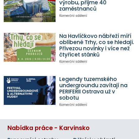
výrobu, přijme 40
zaměstnanců
Komerční sdělení
Na Havlíčkovo nábřeží míří
oblíbené Trhy, co se hledají.
Přivezou novinky i více než
čtyřicet stánků
Komerční sdělení
Legendy tuzemského
undergroundu zavítají na
PERIFERII Ostrava už v
sobotu
Komerční sdělení
Nabídka práce - Karvinsko