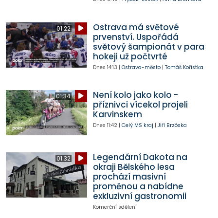
Ostrava má světové
01:22
prvenství. Uspořádá
světový šampionát v para
hokeji už počtvrté
Dnes
14:13
|
Ostrava-město
|
Tomáš Kořistka
Není kolo jako kolo -
01:34
příznivci vícekol projeli
Karvinskem
Dnes
11:42
|
Celý MS kraj
|
Jiří Brzóska
Legendární Dakota na
01:32
okraji Bělského lesa
prochází masivní
proměnou a nabídne
exkluzivní gastronomii
Komerční sdělení