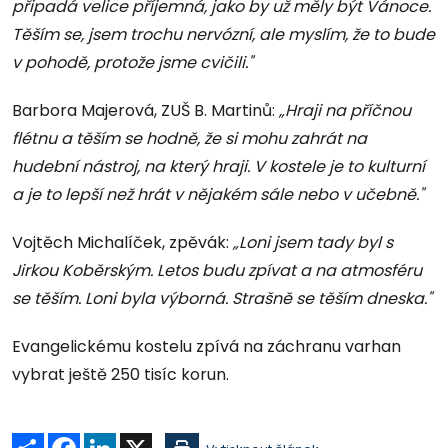
připadá velice příjemná, jako by už měly být Vánoce.
Těším se, jsem trochu nervózní, ale myslím, že to bude
v pohodě, protože jsme cvičili."
Barbora Majerová, ZUŠ B. Martinů:
„Hraji na příčnou
flétnu a těším se hodně, že si mohu zahrát na
hudební nástroj, na který hraji. V kostele je to kulturní
a je to lepší než hrát v nějakém sále nebo v učebně."
Vojtěch Michalíček, zpěvák:
„Loni jsem tady byl s
Jirkou Koběrským. Letos budu zpívat a na atmosféru
se těším. Loni byla výborná. Strašně se těším dneska."
Evangelickému kostelu zpívá na záchranu varhan
vybrat ještě 250 tisíc korun.
Sdílet
Facebook
LinkedIn
X