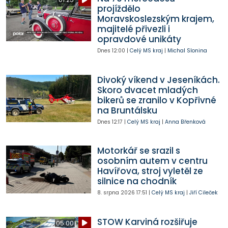
projíždělo
Moravskoslezským krajem,
majitelé přivezli i
opravdové unikáty
Dnes
12:00
|
Celý MS kraj
|
Michal Slonina
Divoký víkend v Jeseníkách.
Skoro dvacet mladých
bikerů se zranilo v Kopřivné
na Bruntálsku
Dnes
12:17
|
Celý MS kraj
|
Anna Břenková
Motorkář se srazil s
osobním autem v centru
Havířova, stroj vyletěl ze
silnice na chodník
8. srpna 2026
17:51
|
Celý MS kraj
|
Jiří Cileček
STOW Karviná rozšiřuje
05:00