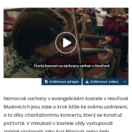
Přehrát
video
Stáhnout přepis
Stáhnout video
Nemocné varhany v evangelickém kostele v Havířově
Bludovicích jsou zase o krok blíže ke svému uzdravení,
a to díky charitativnímu koncertu, který se konal už
počtvrté. V minulosti v kostele vždy vystupovali
známé osobnosti, jako Eva Pilarová, nebo Felix