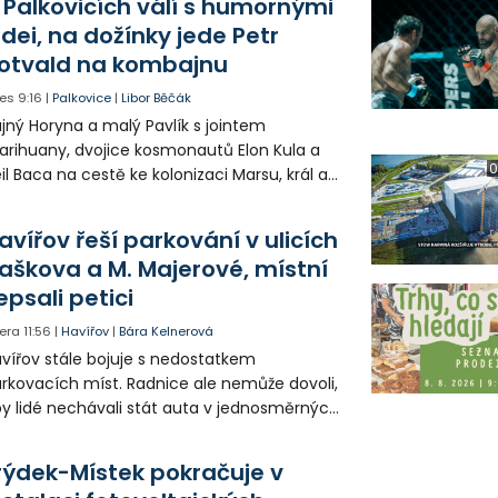
 Palkovicích válí s humornými
idei, na dožínky jede Petr
otvald na kombajnu
es
9:16
|
Palkovice
|
Libor Běčák
jný Horyna a malý Pavlík s jointem
rihuany, dvojice kosmonautů Elon Kula a
0
il Baca na cestě ke kolonizaci Marsu, král a
šek a mnoho dalších postav už při
opagaci Palkovic ztvárnili starosta Radim
avířov řeší parkování v ulicích
ča a místostarosta David Kula.
aškova a M. Majerové, místní
epsali petici
era
11:56
|
Havířov
|
Bára Kelnerová
vířov stále bojuje s nedostatkem
rkovacích míst. Radnice ale nemůže dovoli,
y lidé nechávali stát auta v jednosměrných
icích, kde nezbývá místo pro průjezd IZS.
tuace se teď řeší v jednom vnitrobloku, kde
rýdek-Místek pokračuje v
 někteří obyvatelé rozhodli sepsat petici.