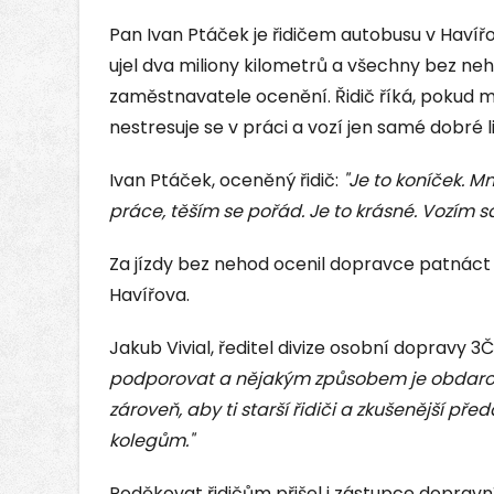
Pan Ivan Ptáček je řidičem autobusu v Havířo
ujel dva miliony kilometrů a všechny bez neh
zaměstnavatele ocenění. Řidič říká, pokud m
nestresuje se v práci a vozí jen samé dobré l
Ivan Ptáček, oceněný řidič:
"Je to koníček. M
práce, těším se pořád. Je to krásné. Vozím s
Za jízdy bez nehod ocenil dopravce patnáct ř
Havířova.
Jakub Vivial, ředitel divize osobní dopravy 
podporovat a nějakým způsobem je obdarov
zároveň, aby ti starší řidiči a zkušenější př
kolegům."
Poděkovat řidičům přišel i zástupce dopravní