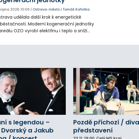
 srpna 2026
10:06
|
Ostrava-město
|
Tomáš Kořistka
trava udělala další krok k energetické
běstačnosti. Moderní kogenerační jednotky
areálu OZO vyrobí elektřinu i teplo a sníží
klady i emise. Malou elektrárnu postaví
olia přímo v Kunčicích.
ní s legendou –
Pozdě příchozí / div
 Dvorský a Jakub
představení
na / koncert
23.11.
19:00
, Celý MS kraj