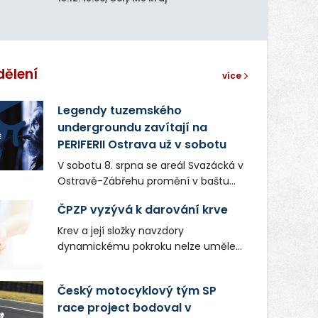
dělení
více
Legendy tuzemského
undergroundu zavítají na
PERIFERII Ostrava už v sobotu
V sobotu 8. srpna se areál Svazácká v
Ostravě-Zábřehu promění v baštu
undergroundové a alternativní
ČPZP vyzývá k darování krve
hudby. Uskuteční se zde totiž první
ročník festivalu PERIFERIE Ostrava.
Krev a její složky navzdory
Brány areálu se otevřou půlhodinu po
dynamickému pokroku nelze uměle
poledni, na příchozí čekají koncerty,
vyrobit. Zdravotnictví se tudíž bez
autorská čtení a rozhovory.
ochoty lidí darovat tuto
Český motocyklový tým SP
Vstupenky v ceně 450 Kč jsou v
nenahraditelnou tělní tekutinu
prodeji.
race project bodoval v
neobejde. Naléhavá potřeba doplnit