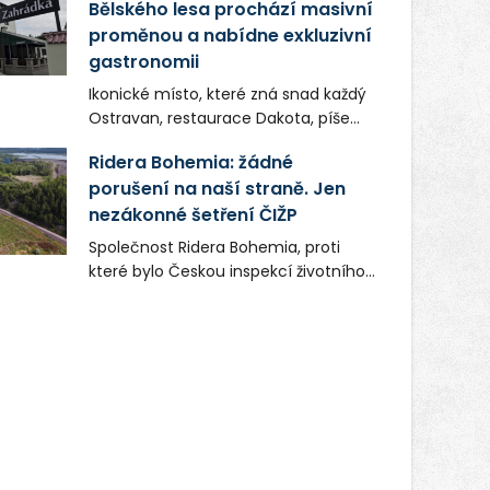
Bělského lesa prochází masivní
proměnou a nabídne exkluzivní
gastronomii
Ikonické místo, které zná snad každý
Ostravan, restaurace Dakota, píše
novou kapitolu. Silná mateřská
Ridera Bohemia: žádné
společnost Dang Investment Group
porušení na naší straně. Jen
s.r.o. investuje do projektu přes 50
nezákonné šetření ČIŽP
milionů korun. Cílem je přinést
Ostravě dva špičkové gastronomické
Společnost Ridera Bohemia, proti
koncepty, které v regionu dosud
které bylo Českou inspekcí životního
chyběly, luxusní středomořskou
prostředí (ČIŽP) čtyři roky vedeno
kuchyni a autentickou asijskou
vykonstruované řízení, při realizaci
gastronomii.
OVS na heřmanické haldě
postupovala v souladu se zákonem a
zadáním státního podniku DIAMO a v
této souvislosti nelze hovořit o
žádném odpadu. Ridera od počátku
označovala řízení ČIŽP za nezákonné
a domáhala se práva na spravedlivý