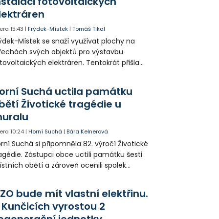
nstalaci fotovoltaických
lektráren
era
15:43
|
Frýdek-Místek
|
Tomáš Tikal
ýdek-Místek se snaží využívat plochy na
řechách svých objektů pro výstavbu
tovoltaických elektráren. Tentokrát přišla
da na 11. Základní školu ve Frýdku.
orní Suchá uctila památku
bětí Životické tragédie u
uralu
era
10:24
|
Horní Suchá
|
Bára Kelnerová
rní Suchá si připomněla 82. výročí Životické
agédie. Zástupci obce uctili památku šesti
stních obětí a zároveň ocenili spolek
votice Sobě za zpřístupnění informací o
agédii prostřednictvím QR kódů u
ZO bude mít vlastní elektřinu.
amátníků.
 Kunčicích vyrostou 2
ogenerační jednotky