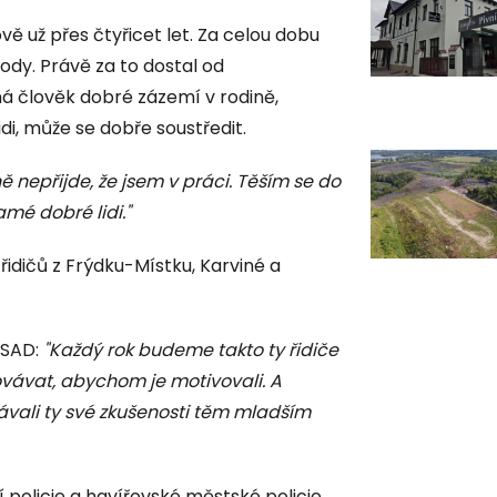
vě už přes čtyřicet let. Za celou dobu
ody. Právě za to dostal od
á člověk dobré zázemí v rodině,
idi, může se dobře soustředit.
ně nepřijde, že jsem v práci. Těším se do
amé dobré lidi."
idičů z Frýdku-Místku, Karviné a
3ČSAD:
"Každý rok budeme takto ty řidiče
ávat, abychom je motivovali. A
edávali ty své zkušenosti těm mladším
 policie a havířovské městské policie.