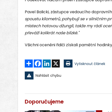
Pavel Balicki, zástupce vedoucího dopravníh
spoustu kilometrů, pohybují se v silničním p
místech hotovou džunglí, takže my rádi oceň
převáží kolikrát naše blízké."
Všichni oceněni řidiči získali pamětní hodinky
Sdílet
Facebook
LinkedIn
X
Vytisknout článek
Nahlásit chybu
Doporučujeme