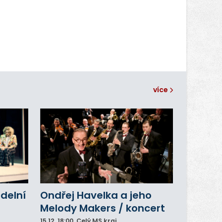
více
adelní
Ondřej Havelka a jeho
Melody Makers / koncert
15.12.
18:00
, Celý MS kraj