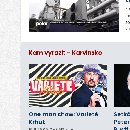
6.
Os
so
v 
ná
Ve
Kam vyrazit - Karvinsko
One man show: Varieté
Setká
Krhut
Peter
Pusti
10.11.
19:00
, Celý MS kraj