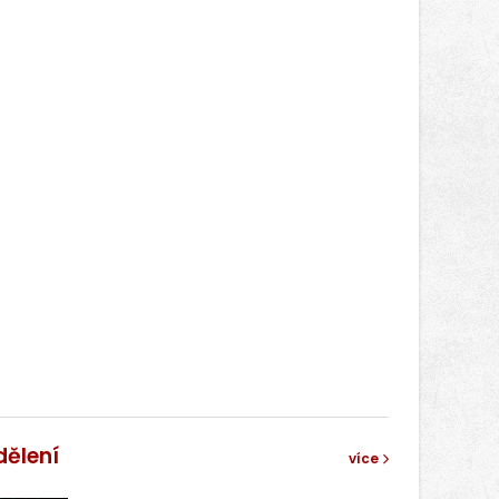
správní proces.
dělení
více