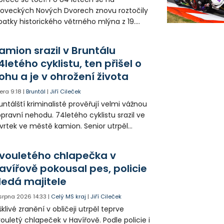
loveckých Nových Dvorech znovu roztočily
patky historického větrného mlýna z 19.
oletí. Kvůli nepříznivému větru je ale museli
zpohybovat dobrovolníci.
amion srazil v Bruntálu
4letého cyklistu, ten přišel o
ohu a je v ohrožení života
era
9:18
|
Bruntál
|
Jiří Cileček
untálští kriminalisté prověřují velmi vážnou
pravní nehodu. 74letého cyklistu srazil ve
vrtek ve městě kamion. Senior utrpěl
vastující zranění nohy a v ohrožení života
l letecky přepraven do nemocnice. Policie
vouletého chlapečka v
edá případné svědky.
avířově pokousal pes, policie
ledá majitele
 srpna 2026
14:33
|
Celý MS kraj
|
Jiří Cileček
klivé zranění v obličeji utrpěl teprve
ouletý chlapeček v Havířově. Podle policie i