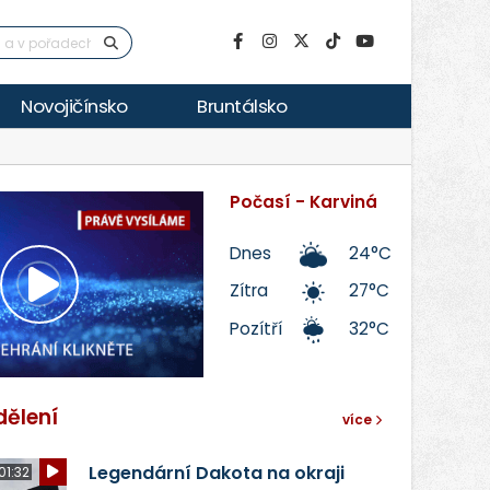
Novojičínsko
Bruntálsko
Počasí - Karviná
Dnes
24°C
Zítra
27°C
Přehrát
Pozítří
32°C
video
dělení
více
Legendární Dakota na okraji
01:32