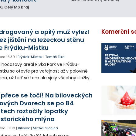
00
, Celý MS kraj
drogovaný a opilý muž vylezl
Komerční s
ez jištění na lezeckou stěnu
e Frýdku-Místku
era
15:39
|
Frýdek-Místek
|
Tomáš Tikal
lnočasový areál Rivka Park ve Frýdku-
stku se otevře pro veřejnost až v polovině
pna, už teď se tam ale sjely všechny složky
áchranného systému. Důvodem bylo
iknutí opilého muže pod vlivem drog do
 přece se točí! Na bíloveckých
eálu. Vyšplhal na lezeckou stěnu a nemohl
ových Dvorech se po 84
lů.
etech roztočily lopatky
istorického mlýna
era
13:00
|
Bílovec
|
Michal Slonina
přece se točí! Po 84 letech se na