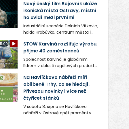
Nový český film Bojovník ukáže
ikonická místa Ostravy, místní
ho uvidí mezi prvními
Industriální scenérie Dolních Vítkovic,
halda Hrabůvka, centrum města i
další ikonická místa Ostravy se objeví
STOW Karviná rozšiřuje výrobu,
5:00
v novém filmu Bojovník, který vstoupí
přijme 40 zaměstnanců
do kin už 13. srpna. Režiséři Vojtěch
Frič a Tomáš Dianiška si
Společnost Karviná je globálním
moravskoslezskou metropoli
lídrem v oblasti regálových produktů
nevybrali náhodou – její syrová
a systémů, stabilním
atmosféra se stala přirozenou
Na Havlíčkovo nábřeží míří
zaměstnavatelem na Karvinsku a
součástí příběhu bývalého
oblíbené Trhy, co se hledají.
firmou s obrovským potenciálem.
boxerského šampiona Hoffa (Milan
Přivezou novinky i více než
Ondrík), jenž se po letech vrací do
čtyřicet stánků
světa vrcholových zápasů, tentokrát
V sobotu 8. srpna se Havlíčkovo
v MMA.
nábřeží v Ostravě opět promění v
místo plné vůní, chutí a poctivých
lokálních výrobků. Trhy, co se hledají