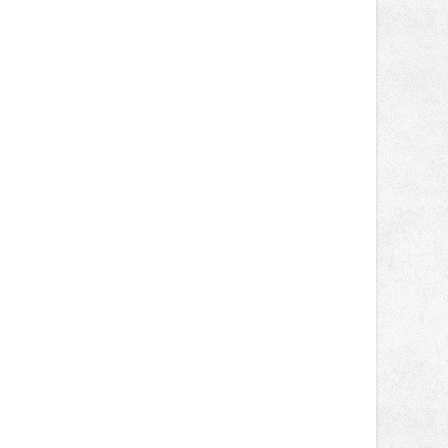
tentokrát nabídnou více než čtyřicet
pečlivě vybraných stánků s kvalitní
gastronomií, farmářskými produkty,
designem i řemeslnou tvorbou.
Návštěvníci se mohou těšit nejen na
oblíbené stálice, ale také na řadu
novinek, které v Ostravě běžně
nepotkají.