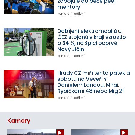
zapojuje do péče peer
mentory
Komerční sdělení
Dobíjení elektromobilů u
ČEZ stojanů v kraji vzrostlo
o 34 %, na špici poprvé
Nový Jičín
Komerční sdělení
Hrady CZ míří tento pátek a
sobotu na Veveří s
Danielem Landou, Mirai,
Rybičkami 48 nebo Mig 21
Komerční sdělení
Kamery