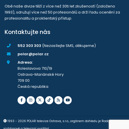
Obě naše divize těží z více než 30ti let zkušeností (založeno
1993), sdružují více než 50 profesionálů a drží řadu ocenění za
profesionalitu a proklientský přístup.
Kontaktujte nás
552 303 303
(Nezasílejte SMS, děkujeme)
polar@polar.cz
Adresa:
Boleslavova 710/19
Ostrava-Mariánské Hory
709 00
Česká republika
1993 - 2026 POLAR televize Ostrava, s.r.o., orgánem dohledu je Rada pro
rozhlasové a televizní vysílání.