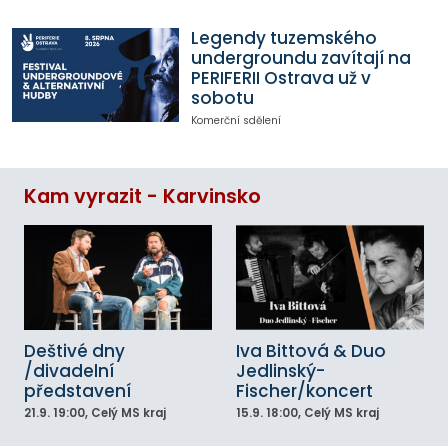
Legendy tuzemského
undergroundu zavítají na
PERIFERII Ostrava už v
sobotu
Komerční sdělení
Kam vyrazit - Karvinsko
Deštivé dny
Iva Bittová & Duo
/divadelní
Jedlinský-
představení
Fischer/koncert
21.9.
19:00
, Celý MS kraj
15.9.
18:00
, Celý MS kraj