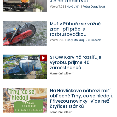
Jičína kropicí vůz
Včera
11:26
|
Nový Jičín
|
Petra Dorazilová
Muž v Příboře se vážně
zranil při práci s
rozbrušovačkou
Včera
9:35
|
Celý MS kraj
|
Jiří Cileček
STOW Karviná rozšiřuje
05:00
výrobu, přijme 40
zaměstnanců
Komerční sdělení
Na Havlíčkovo nábřeží míří
oblíbené Trhy, co se hledají.
Přivezou novinky i více než
čtyřicet stánků
Komerční sdělení