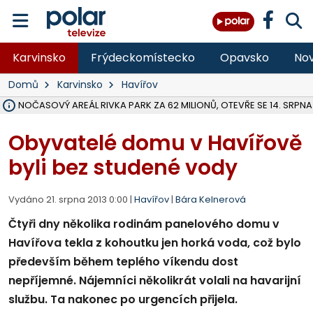
Karvinsko
Frýdeckomístecko
Opavsko
Nov
Domů
Karvinsko
Havířov
VOLNOČASOVÝ AREÁL RIVKA PARK ZA 62 MILIONŮ, OTEVŘE SE 14. SRPNA
NA SLEZSKÉ HARTĚ PŘIBYLO SINIC, VODA MÁ HORŠÍ KVALITU, HYGIENI
ÚOHS DAL ZÁTORU POKUTU 100 000 ZA CHYBY V ZAKÁZCE NA OBN
AREÁL LODIČEK V KARVINÉ SE PŘIPRAVUJE NA VELKOU REKONSTRUKC
KARVINÁ ZNÁ BUDOUCÍ PODOBU AREÁLU LODIČKY V PARKU BOŽEN
MORAVSKOSLEZŠTÍ POLICISTÉ ODHALILI MEZINÁRODNÍ GANG PODVO
LÁKALI LIDI NA ZISKY Z KRYPTOMĚN, INFO A VIDEO NA POLAR.CZ
RADNÍ OSTRAVY A POSLANKYNĚ A. HOFFMANNOVÁ ZA PIRÁTY PODA
NA POSTUP MINISTERSTVA ŽIVOTNÍHO PROSTŘEDÍ V KAUZE HALDY 
MUŽ V PŘÍBOŘE SE VÁŽNĚ ZRANIL PŘI PRÁCI S ROZBRUŠOVAČKOU, I
SLEZSKÁ OSTRAVA PŘIPRAVUJE PROJEKTOVOU DOKUMENTACI PRO 
PODEZŘELÝ BALÍČEK ZASTAVIL PROVOZ NA NÁDRAŽÍ VE F-M, ČEKÁ 
CHLAPEČKA (2) V HAVÍŘOVĚ POKOUSAL PES, POLICIE HLEDÁ MAJITEL
MS KRAJ VYBUDUJE ZA 40 MILIONŮ V JABLUNKOVĚ NOVÝ MOST PŘES O
FOTBALISTA LAURI LAINE SE VRACÍ Z BANÍKU OSTRAVA NA PŮL ROK
Obyvatelé domu v Havířově
byli bez studené vody
Vydáno 21. srpna 2013 0:00 |
Havířov
|
Bára Kelnerová
Čtyři dny několika rodinám panelového domu v
Havířova tekla z kohoutku jen horká voda, což bylo
především během teplého víkendu dost
nepříjemné. Nájemníci několikrát volali na havarijní
službu. Ta nakonec po urgencích přijela.