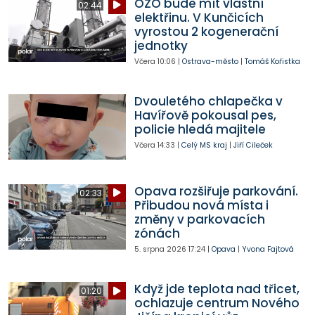
OZO bude mít vlastní
02:44
elektřinu. V Kunčicích
vyrostou 2 kogenerační
jednotky
Včera
10:06
|
Ostrava-město
|
Tomáš Kořistka
Dvouletého chlapečka v
Havířově pokousal pes,
policie hledá majitele
Včera
14:33
|
Celý MS kraj
|
Jiří Cileček
Opava rozšiřuje parkování.
02:33
Přibudou nová místa i
změny v parkovacích
zónách
5. srpna 2026
17:24
|
Opava
|
Yvona Fajtová
Když jde teplota nad třicet,
01:20
ochlazuje centrum Nového