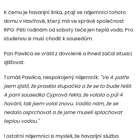
K čemu je havarijní linka, ptají se nájemníci tohoto
domu v Havířově, který má ve správě společnost
RPG. Pěti rodinám od soboty teče jen teplá voda. Pro
studenou si musí chodit k sousedům.
Pan Pawlica se vrátil z dovolené a ihned začal situaci
zjišťovat.
Tomáš Pawlica, nespokojený nájemník:
"Ve 4. patře
jsem zjistil, že praskla stupačka a že se to bude řešit.
A paní sousedka Cyprová řekla, že volala o půl 4
havárii, tak jsem volal znovu. Vadilo nám, že se
nedalo osprchovat a že jsme museli splachovat
teplou vodou."
I ostatní nájemníci si mysleli, že havarijní služba