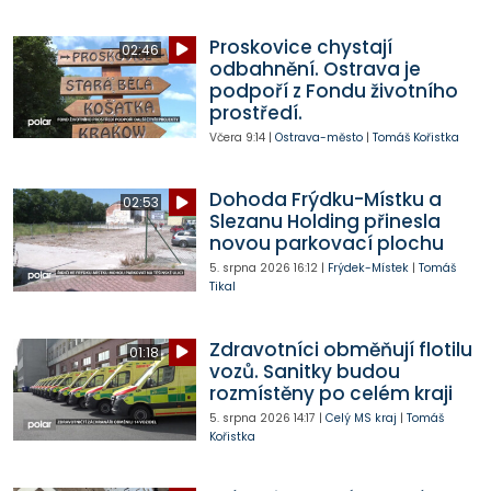
Proskovice chystají
02:46
odbahnění. Ostrava je
podpoří z Fondu životního
prostředí.
Včera
9:14
|
Ostrava-město
|
Tomáš Kořistka
Dohoda Frýdku-Místku a
02:53
Slezanu Holding přinesla
novou parkovací plochu
5. srpna 2026
16:12
|
Frýdek-Místek
|
Tomáš
Tikal
Zdravotníci obměňují flotilu
01:18
vozů. Sanitky budou
rozmístěny po celém kraji
5. srpna 2026
14:17
|
Celý MS kraj
|
Tomáš
Kořistka