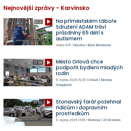
Nejnovější zprávy - Karvinsko
Na příměstském táboře
01:21
Sdružení ADAM tráví
prázdniny 65 dětí s
autismem
Včera
11:15
|
Havířov
|
Bára Kelnerová
Město Orlová chce
01:38
podpořit bydlení mladých
rodin
5. srpna 2026
15:30
|
Orlová
|
Monika
Ociepková
Stonavský farář požehnal
01:50
řidičům i dopravním
prostředkům
5. srpna 2026
13:18
|
Stonava
|
Jiří Brzóska