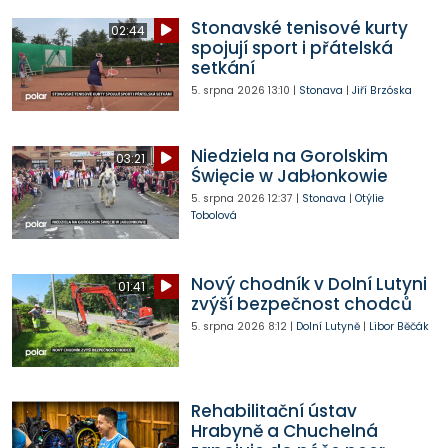
Stonavské tenisové kurty
02:44
spojují sport i přátelská
setkání
5. srpna 2026
13:10
|
Stonava
|
Jiří Brzóska
Niedziela na Gorolskim
03:21
Święcie w Jabłonkowie
5. srpna 2026
12:37
|
Stonava
|
Otýlie
Tobolová
Nový chodník v Dolní Lutyni
01:41
zvýší bezpečnost chodců
5. srpna 2026
8:12
|
Dolní Lutyně
|
Libor Běčák
Rehabilitační ústav
Hrabyně a Chuchelná