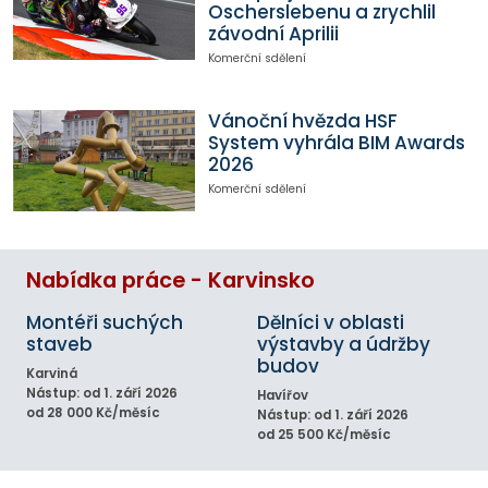
Oscherslebenu a zrychlil
závodní Aprilii
Komerční sdělení
Vánoční hvězda HSF
System vyhrála BIM Awards
2026
Komerční sdělení
Nabídka práce - Karvinsko
Montéři suchých
Dělníci v oblasti
staveb
výstavby a údržby
budov
Karviná
Nástup: od 1. září 2026
Havířov
od 28 000 Kč/měsíc
Nástup: od 1. září 2026
od 25 500 Kč/měsíc