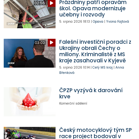
Prázdniny patří opravám
02:56
škol. Opava modernizuje
učebny i rozvody
5. srpna 2026
18:13
|
Opava
|
Yvona Fajtová
Falešní investiční poradci z
03:02
Ukrajiny obrali Čechy o
miliony. Kriminalisté z MS
kraje zasahovali v Kyjevě
5. srpna 2026
10:14
|
Celý MS kraj
|
Anna
Břenková
ČPZP vyzývá k darování
krve
Komerční sdělení
Český motocyklový tým SP
race project bodoval v