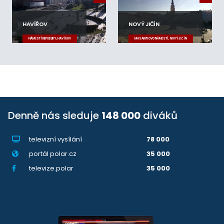
HAVÍŘOV
NOVÝ JIČÍN
NÁMĚSTÍ REPUBLIKY, HAVÍŘOV
MASARYKOVO NÁMĚSTÍ, NOVÝ JIČÍN
Denně nás sleduje
148 000
diváků
televizní vysílání
78 000
portál polar.cz
35 000
televize.polar
35 000