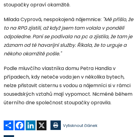
stoupačky opraví okamžitě.
Milada Cyprová, nespokojená nájemnice:
"Mě přišlo, že
to na RPG zjistili, až když jsem tam volala v pondělí
odpoledne. Paní se podívala na pc a zjistila, že tam je
záznam od té havarijní služby. Říkala, že to urguje a
někoho okamžitě pošle."
Podle mluvčího vlastníka domu Petra Handla v
případech, kdy neteče voda jen v několika bytech,
nelze přistavit cisternu s vodou a nájemníci si v rámci
sousedských vztahů mají vypomoct. Nicméně během
úterního dne společnost stoupačky opravila.
Sdílet
Facebook
LinkedIn
X
Vytisknout článek