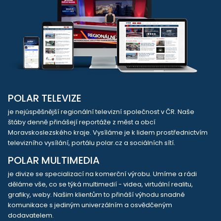
POLAR TELEVIZE
je nejúspěšnější regionální televizní společnost v ČR. Naše
štáby denně přinášejí reportáže z měst a obcí
Moravskoslezského kraje. Vysíláme je k lidem prostřednictvím
televizního vysílání, portálu polar.cz a sociálních sítí.
POLAR MULTIMEDIA
je divize se specializací na komerční výrobu. Umíme a rádi
děláme vše, co se týká multimedií - videa, virtuální realitu,
grafiky, weby. Našim klientům to přináší výhodu snadné
komunikace s jediným univerzálním a osvědčeným
dodavatelem.