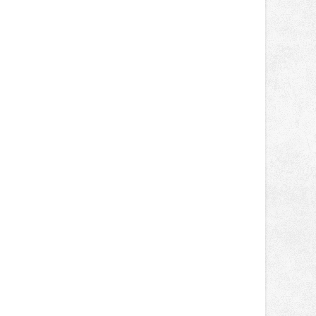
dvanácté příčce. Přestože výsledky
zůstaly za očekáváním týmu, důležitý
posun přineslo testování nového
aerodynamického řešení pro Aprilii
RS660, které motocykl znatelně
zrychlilo.