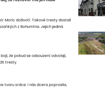
mír Moric doživotí. Takové tresty dostali
zańkých z Bohumína. Jejich jediná
ojí, že pokud se odsouzení odvolají,
it tresty.
 tvaru srdce. I nás dcera poprosila,