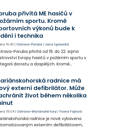
dítka a náhubku. Majitel psa údajně z místa
ešel. Případem už se zabývá policie, která
oruba přivítá ME hasičů v
jitele psa hledá.
ožárním sportu. Kromě
portovních výkonů bude k
idění i technika
era
15:43
|
Ostrava-Poruba
|
Jana Lipowská
trava-Poruba přivítá od 19. do 22. srpna
strovství Evropy hasičů v požárním sportu v
tegorii dorostu a dospělých. Kromě
ortovních výkonů budou k vidění také
ázky historické i současné techniky.
ariánskohorská radnice má
ový externí defibrilátor. Může
achránit život během několika
inut
era
19:04
|
Ostrava-Mariánské hory
|
Yvona Fajtová
riánskohorská radnice je nově vybavena
tomatizovaným externím defibrilátorem,