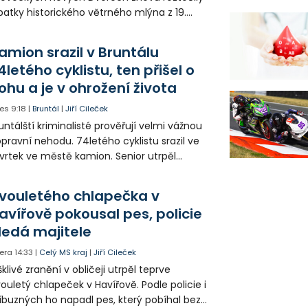
patky historického větrného mlýna z 19.
oletí. Kvůli nepříznivému větru je ale museli
zpohybovat dobrovolníci.
amion srazil v Bruntálu
4letého cyklistu, ten přišel o
ohu a je v ohrožení života
es
9:18
|
Bruntál
|
Jiří Cileček
untálští kriminalisté prověřují velmi vážnou
pravní nehodu. 74letého cyklistu srazil ve
vrtek ve městě kamion. Senior utrpěl
vastující zranění nohy a v ohrožení života
l letecky přepraven do nemocnice. Policie
vouletého chlapečka v
edá případné svědky.
avířově pokousal pes, policie
ledá majitele
era
14:33
|
Celý MS kraj
|
Jiří Cileček
klivé zranění v obličeji utrpěl teprve
ouletý chlapeček v Havířově. Podle policie i
íbuzných ho napadl pes, který pobíhal bez