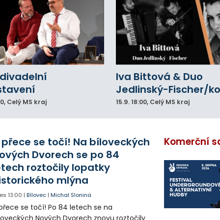
divadelní
Iva Bittová & Duo
stavení
Jedlinský-Fischer/k
00
, Celý MS kraj
15.9.
18:00
, Celý MS kraj
 přece se točí! Na bíloveckých
Komerční s
ových Dvorech se po 84
etech roztočily lopatky
istorického mlýna
es
13:00
|
Bílovec
|
Michal Slonina
přece se točí! Po 84 letech se na
loveckých Nových Dvorech znovu roztočily