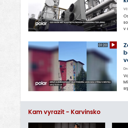
k
Vč
Os
so
v 
ná
Ve
Z
01:20
b
v
Dn
Vo
Mí
sr
z
vn
ar
Kam vyrazit - Karvinsko
do