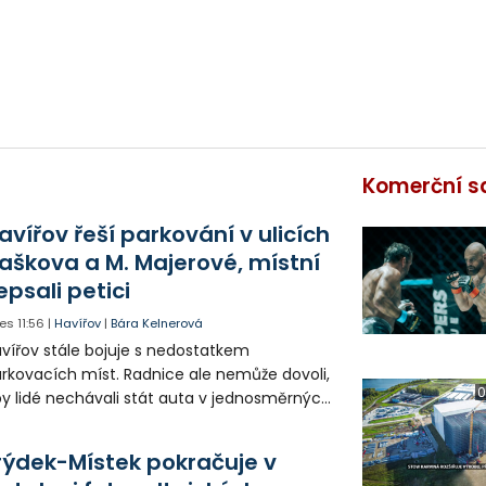
Komerční s
avířov řeší parkování v ulicích
aškova a M. Majerové, místní
epsali petici
es
11:56
|
Havířov
|
Bára Kelnerová
vířov stále bojuje s nedostatkem
rkovacích míst. Radnice ale nemůže dovoli,
0
y lidé nechávali stát auta v jednosměrných
icích, kde nezbývá místo pro průjezd IZS.
tuace se teď řeší v jednom vnitrobloku, kde
rýdek-Místek pokračuje v
 někteří obyvatelé rozhodli sepsat petici.