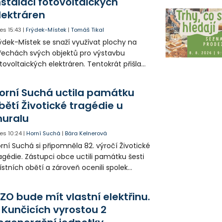
nstalaci fotovoltaických
lektráren
es
15:43
|
Frýdek-Místek
|
Tomáš Tikal
ýdek-Místek se snaží využívat plochy na
řechách svých objektů pro výstavbu
tovoltaických elektráren. Tentokrát přišla
da na 11. Základní školu ve Frýdku.
orní Suchá uctila památku
bětí Životické tragédie u
uralu
es
10:24
|
Horní Suchá
|
Bára Kelnerová
rní Suchá si připomněla 82. výročí Životické
agédie. Zástupci obce uctili památku šesti
stních obětí a zároveň ocenili spolek
votice Sobě za zpřístupnění informací o
agédii prostřednictvím QR kódů u
ZO bude mít vlastní elektřinu.
amátníků.
 Kunčicích vyrostou 2