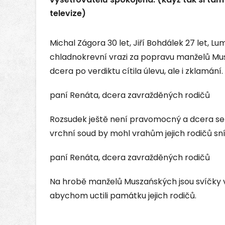
televize)
Michal Zágora 30 let, Jiří Bohdálek 27 let, Lu
chladnokrevní vrazi za popravu manželů Mus
dcera po verdiktu cítila úlevu, ale i zklamání.
paní Renáta, dcera zavražděných rodičů
Rozsudek ještě není pravomocný a dcera se b
vrchní soud by mohl vrahům jejich rodičů sníž
paní Renáta, dcera zavražděných rodičů
Na hrobě manželů Muszańských jsou svíčky ve
abychom uctili památku jejich rodičů.