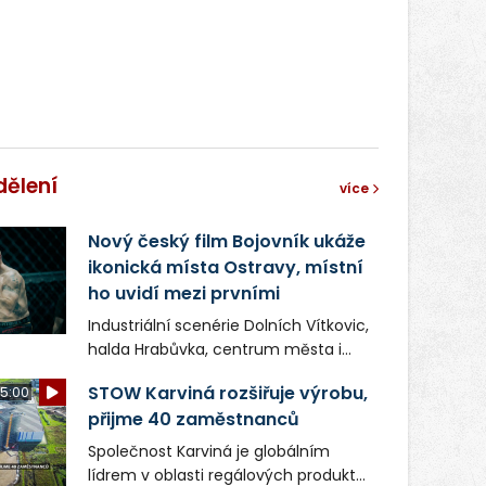
správní proces.
dělení
více
Nový český film Bojovník ukáže
ikonická místa Ostravy, místní
ho uvidí mezi prvními
Industriální scenérie Dolních Vítkovic,
halda Hrabůvka, centrum města i
další ikonická místa Ostravy se objeví
STOW Karviná rozšiřuje výrobu,
5:00
v novém filmu Bojovník, který vstoupí
přijme 40 zaměstnanců
do kin už 13. srpna. Režiséři Vojtěch
Frič a Tomáš Dianiška si
Společnost Karviná je globálním
moravskoslezskou metropoli
lídrem v oblasti regálových produktů