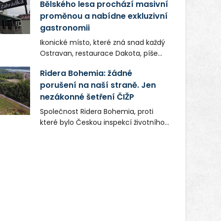
Bělského lesa prochází masivní
proměnou a nabídne exkluzivní
gastronomii
Ikonické místo, které zná snad každý
Ostravan, restaurace Dakota, píše
novou kapitolu. Silná mateřská
Ridera Bohemia: žádné
společnost Dang Investment Group
porušení na naší straně. Jen
s.r.o. investuje do projektu přes 50
nezákonné šetření ČIŽP
milionů korun. Cílem je přinést
Ostravě dva špičkové gastronomické
Společnost Ridera Bohemia, proti
koncepty, které v regionu dosud
které bylo Českou inspekcí životního
chyběly, luxusní středomořskou
prostředí (ČIŽP) čtyři roky vedeno
kuchyni a autentickou asijskou
vykonstruované řízení, při realizaci
gastronomii.
OVS na heřmanické haldě
postupovala v souladu se zákonem a
zadáním státního podniku DIAMO a v
této souvislosti nelze hovořit o
žádném odpadu. Ridera od počátku
označovala řízení ČIŽP za nezákonné
a domáhala se práva na spravedlivý