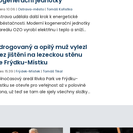
ogenerační jednotky
era
10:06
|
Ostrava-město
|
Tomáš Kořistka
trava udělala další krok k energetické
běstačnosti. Moderní kogenerační jednotky
areálu OZO vyrobí elektřinu i teplo a sníží
klady i emise. Malou elektrárnu postaví
olia přímo v Kunčicích.
drogovaný a opilý muž vylezl
ez jištění na lezeckou stěnu
e Frýdku-Místku
es
15:39
|
Frýdek-Místek
|
Tomáš Tikal
lnočasový areál Rivka Park ve Frýdku-
stku se otevře pro veřejnost až v polovině
pna, už teď se tam ale sjely všechny složky
áchranného systému. Důvodem bylo
iknutí opilého muže pod vlivem drog do
eálu. Vyšplhal na lezeckou stěnu a nemohl
lů.