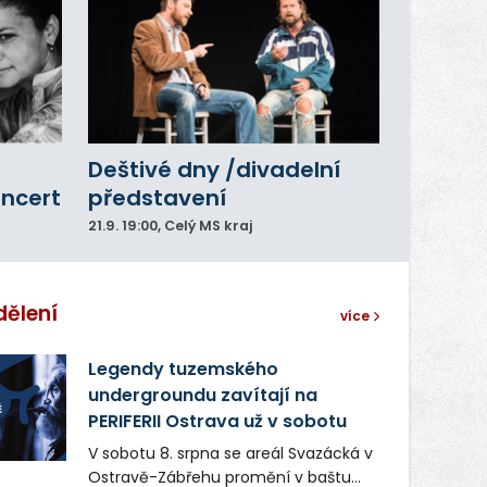
Deštivé dny /divadelní
oncert
představení
21.9.
19:00
, Celý MS kraj
dělení
více
Legendy tuzemského
undergroundu zavítají na
PERIFERII Ostrava už v sobotu
V sobotu 8. srpna se areál Svazácká v
Ostravě-Zábřehu promění v baštu