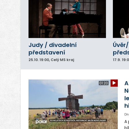
Judy / divadelní
Úvěr/
představení
před
25.10.
19:00
, Celý MS kraj
17.9.
19:
A
01:20
N
l
h
Dn
A 
bí