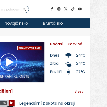
Novojičínsko
Bruntálsko
Počasí - Karviná
Dnes
24°C
Zítra
24°C
Přehrát
Pozítří
27°C
video
dělení
více
Legendární Dakota na okraji
01:32