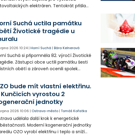
tovoltaických elektráren. Tentokrát přišla
da na 11. Základní školu ve Frýdku.
orní Suchá uctila památku
bětí Životické tragédie u
uralu
 srpna 2026
10:24
|
Horní Suchá
|
Bára Kelnerová
rní Suchá si připomněla 82. výročí Životické
agédie. Zástupci obce uctili památku šesti
stních obětí a zároveň ocenili spolek
votice Sobě za zpřístupnění informací o
agédii prostřednictvím QR kódů u
ZO bude mít vlastní elektřinu.
amátníků.
 Kunčicích vyrostou 2
ogenerační jednotky
 srpna 2026
10:06
|
Ostrava-město
|
Tomáš Kořistka
trava udělala další krok k energetické
běstačnosti. Moderní kogenerační jednotky
areálu OZO vyrobí elektřinu i teplo a sníží