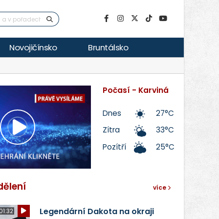
Novojičínsko
Bruntálsko
Počasí - Karviná
Dnes
27°C
Zítra
33°C
Přehrát
Pozítří
25°C
video
dělení
více
Legendární Dakota na okraji
01:32