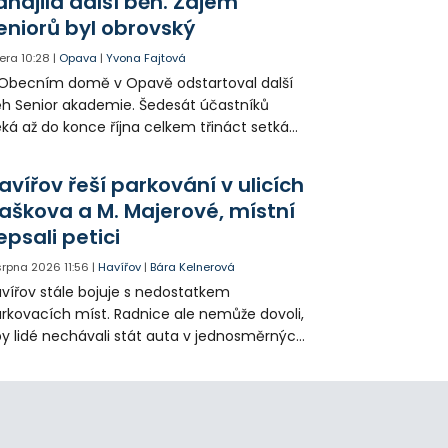
ahájila další běh. Zájem
eniorů byl obrovský
era
10:28
|
Opava
|
Yvona Fajtová
Obecním domě v Opavě odstartoval další
h Senior akademie. Šedesát účastníků
ká až do konce října celkem třináct setkání
ných odborných přednášek i poznávání
sta. Na závěr převezmou úspěšní
avířov řeší parkování v ulicích
solventi certifikáty o absolvování studia a
aškova a M. Majerové, místní
obné dárky.
epsali petici
 srpna 2026
11:56
|
Havířov
|
Bára Kelnerová
vířov stále bojuje s nedostatkem
rkovacích míst. Radnice ale nemůže dovoli,
y lidé nechávali stát auta v jednosměrných
icích, kde nezbývá místo pro průjezd IZS.
tuace se teď řeší v jednom vnitrobloku, kde
 někteří obyvatelé rozhodli sepsat petici.