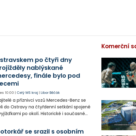
Komerční s
stravskem po čtyři dny
rojížděly nablýskané
ercedesy, finále bylo pod
ecemi
es
10:00
|
Celý MS kraj
|
Libor Běčák
jitelé a příznivci vozů Mercedes-Benz se
0
eli do Ostravy na čtyřdenní setkání spojené
vyjížďkami po okolí. Historické i současné
zy mohli lidé vidět například na Landeku, v
rlicku nebo v Dolní oblasti Vítkovic.
otorkář se srazil s osobním