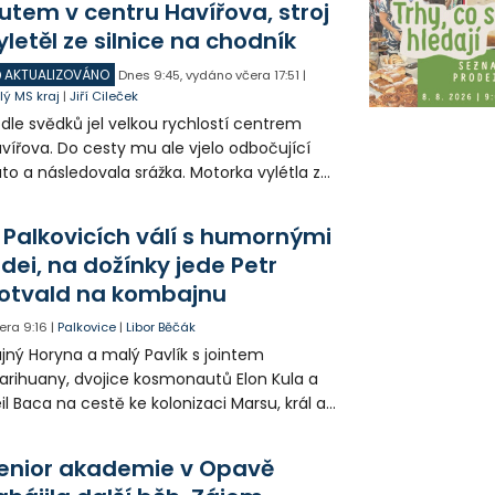
utem v centru Havířova, stroj
yletěl ze silnice na chodník
AKTUALIZOVÁNO
Dnes
9:45
,
vydáno včera
17:51
|
lý MS kraj
|
Jiří Cileček
dle svědků jel velkou rychlostí centrem
vířova. Do cesty mu ale vjelo odbočující
to a následovala srážka. Motorka vylétla ze
lnice, prorazila zábradlí a stroj skončil na
odníku. Motorkář utrpěl velmi vážná
 Palkovicích válí s humornými
anění a byl letecky přepraven do
idei, na dožínky jede Petr
emocnice.
otvald na kombajnu
era
9:16
|
Palkovice
|
Libor Běčák
jný Horyna a malý Pavlík s jointem
rihuany, dvojice kosmonautů Elon Kula a
il Baca na cestě ke kolonizaci Marsu, král a
šek a mnoho dalších postav už při
opagaci Palkovic ztvárnili starosta Radim
enior akademie v Opavě
ča a místostarosta David Kula.