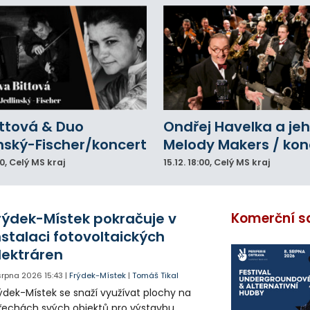
ittová & Duo
Ondřej Havelka a je
nský-Fischer/koncert
Melody Makers / kon
00
, Celý MS kraj
15.12.
18:00
, Celý MS kraj
rýdek-Místek pokračuje v
Komerční s
nstalaci fotovoltaických
lektráren
 srpna 2026
15:43
|
Frýdek-Místek
|
Tomáš Tikal
ýdek-Místek se snaží využívat plochy na
řechách svých objektů pro výstavbu