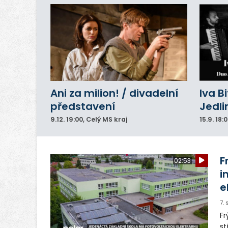
Ani za milion! / divadelní
Iva B
představení
Jedli
9.12.
19:00
, Celý MS kraj
15.9.
18:
F
02:53
i
e
7.
Fr
st