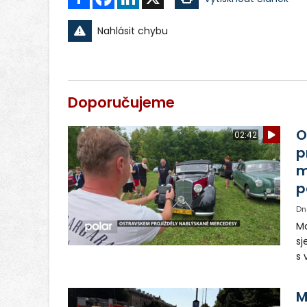
Nahlásit chybu
Doporučujeme
O
02:42
p
m
p
Dn
Ma
sj
s 
vo
Tě
M