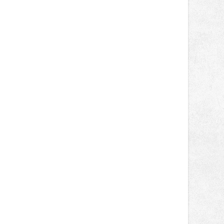
místo. Maks Palmowski dokončil oba
závody kategorie Sportbike na
dvanácté příčce. Přestože výsledky
zůstaly za očekáváním týmu, důležitý
posun přineslo testování nového
aerodynamického řešení pro Aprilii
RS660, které motocykl znatelně
zrychlilo.