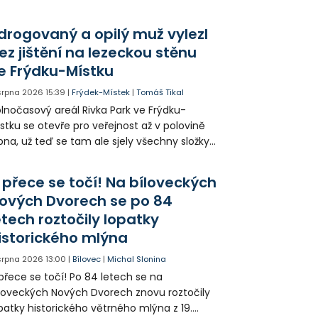
klady i emise. Malou elektrárnu postaví
olia přímo v Kunčicích.
drogovaný a opilý muž vylezl
ez jištění na lezeckou stěnu
e Frýdku-Místku
 srpna 2026
15:39
|
Frýdek-Místek
|
Tomáš Tikal
lnočasový areál Rivka Park ve Frýdku-
stku se otevře pro veřejnost až v polovině
pna, už teď se tam ale sjely všechny složky
áchranného systému. Důvodem bylo
iknutí opilého muže pod vlivem drog do
 přece se točí! Na bíloveckých
eálu. Vyšplhal na lezeckou stěnu a nemohl
ových Dvorech se po 84
lů.
etech roztočily lopatky
istorického mlýna
 srpna 2026
13:00
|
Bílovec
|
Michal Slonina
přece se točí! Po 84 letech se na
loveckých Nových Dvorech znovu roztočily
patky historického větrného mlýna z 19.