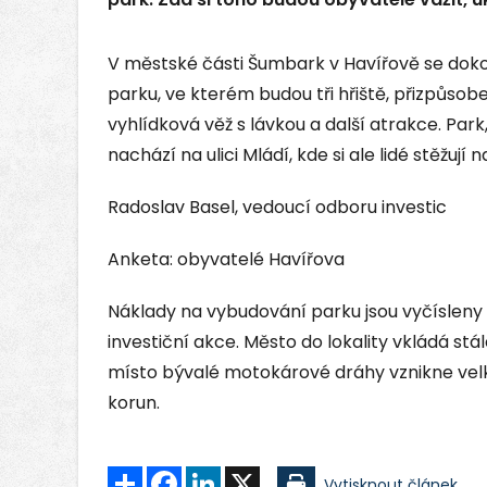
V městské části Šumbark v Havířově se dok
parku, ve kterém budou tři hřiště, přizpůs
vyhlídková věž s lávkou a další atrakce. Par
nachází na ulici Mládí, kde si ale lidé stěžu
Radoslav Basel, vedoucí odboru investic
Anketa: obyvatelé Havířova
Náklady na vybudování parku jsou vyčísleny n
investiční akce. Město do lokality vkládá stá
místo bývalé motokárové dráhy vznikne velk
korun.
Sdílet
Facebook
LinkedIn
X
Vytisknout článek