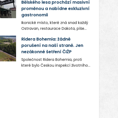
Bělského lesa prochází masivní
proměnou a nabídne exkluzivní
gastronomii
Ikonické místo, které zná snad každý
Ostravan, restaurace Dakota, píše
novou kapitolu. Silná mateřská
Ridera Bohemia: žádné
společnost Dang Investment Group
porušení na naší straně. Jen
s.r.o. investuje do projektu přes 50
nezákonné šetření ČIŽP
milionů korun. Cílem je přinést
Ostravě dva špičkové gastronomické
Společnost Ridera Bohemia, proti
koncepty, které v regionu dosud
které bylo Českou inspekcí životního
chyběly, luxusní středomořskou
prostředí (ČIŽP) čtyři roky vedeno
kuchyni a autentickou asijskou
vykonstruované řízení, při realizaci
gastronomii.
OVS na heřmanické haldě
postupovala v souladu se zákonem a
zadáním státního podniku DIAMO a v
této souvislosti nelze hovořit o
žádném odpadu. Ridera od počátku
označovala řízení ČIŽP za nezákonné
a domáhala se práva na spravedlivý