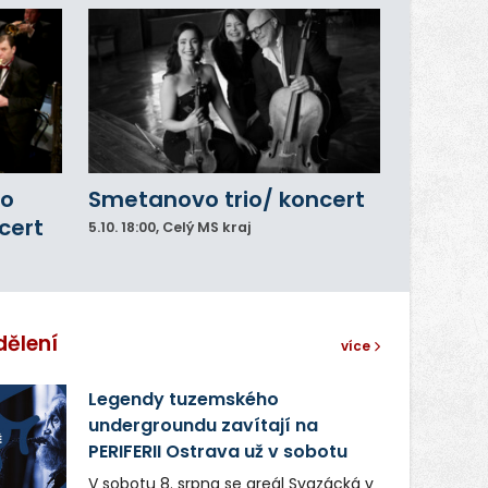
ho
Smetanovo trio/ koncert
cert
5.10.
18:00
, Celý MS kraj
dělení
více
Legendy tuzemského
undergroundu zavítají na
PERIFERII Ostrava už v sobotu
V sobotu 8. srpna se areál Svazácká v