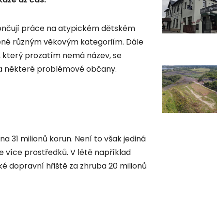
ončují práce na atypickém dětském
obené různým věkovým kategoriím. Dále
k, který prozatím nemá název, se
jí na některé problémové občany.
a 31 milionů korun. Není to však jediná
le více prostředků. V létě například
é dopravní hřiště za zhruba 20 milionů