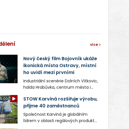
správní proces.
dělení
více
Nový český film Bojovník ukáže
ikonická místa Ostravy, místní
ho uvidí mezi prvními
Industriální scenérie Dolních Vítkovic,
halda Hrabůvka, centrum města i
další ikonická místa Ostravy se objeví
STOW Karviná rozšiřuje výrobu,
5:00
v novém filmu Bojovník, který vstoupí
přijme 40 zaměstnanců
do kin už 13. srpna. Režiséři Vojtěch
Frič a Tomáš Dianiška si
Společnost Karviná je globálním
moravskoslezskou metropoli
lídrem v oblasti regálových produktů
nevybrali náhodou – její syrová
a systémů, stabilním