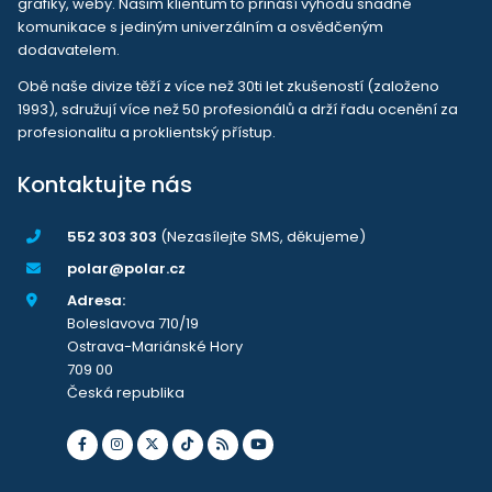
grafiky, weby. Našim klientům to přináší výhodu snadné
komunikace s jediným univerzálním a osvědčeným
dodavatelem.
Obě naše divize těží z více než 30ti let zkušeností (založeno
1993), sdružují více než 50 profesionálů a drží řadu ocenění za
profesionalitu a proklientský přístup.
Kontaktujte nás
552 303 303
(Nezasílejte SMS, děkujeme)
polar@polar.cz
Adresa:
Boleslavova 710/19
Ostrava-Mariánské Hory
709 00
Česká republika