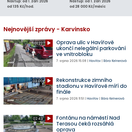
Nástup: od 1. září 2026
Nástup: od 1. září 2026
od 135 Kč/hod.
od 28 000 Kč/měsíc
Nejnovější zprávy - Karvinsko
Oprava ulic v Havířově
01:22
ukončí nelegální parkování
ve vnitrobloku
7. srpna 2026
15:08
|
Havířov
|
Bára Kelnerová
Rekonstrukce zimního
03:00
stadionu v Havířově míří do
finále
7. srpna 2026
11:51
|
Havířov
|
Bára Kelnerová
Fontánu na náměstí Nad
02:43
Terasou čeká rozsáhlá
oprava