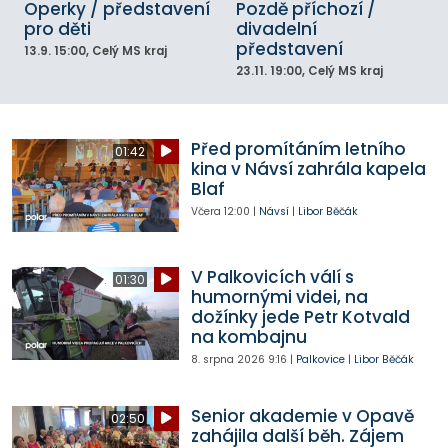
Operky / představení
Pozdě příchozí /
pro děti
divadelní
představení
13.9.
15:00
, Celý MS kraj
23.11.
19:00
, Celý MS kraj
Před promítáním letního
01:42
kina v Návsí zahrála kapela
Blaf
Včera
12:00
|
Návsí
|
Libor Běčák
V Palkovicích válí s
01:30
humornými videi, na
dožínky jede Petr Kotvald
na kombajnu
8. srpna 2026
9:16
|
Palkovice
|
Libor Běčák
Senior akademie v Opavě
02:50
zahájila další běh. Zájem