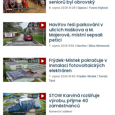
seniorů byl obrovský
8. srpna 2026
10:28
|
Opava
|
Yvona Fajtová
Havířov řeší parkování v
02:38
ulicích Haškova a M.
Majerové, místní sepsali
petici
7. srpna 2026
11:56
|
Havířov
|
Bára Kelnerová
Frýdek-Místek pokračuje v
02:53
instalaci fotovoltaických
elektráren
7. srpna 2026
15:43
|
Frýdek-Místek
|
Tomáš
Tikal
STOW Karviná rozšiřuje
05:00
výrobu, přijme 40
zaměstnanců
Komerční sdělení