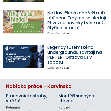
Na Havlíčkovo nábřeží míří
oblíbené Trhy, co se hledají.
Přivezou novinky i více než
čtyřicet stánků
Komerční sdělení
Legendy tuzemského
undergroundu zavítají na
PERIFERII Ostrava už v
sobotu
Komerční sdělení
Nabídka práce - Karvinsko
Pracovníci ostrahy,
Montéři suchých
strážní
staveb
Bohumín
Karviná