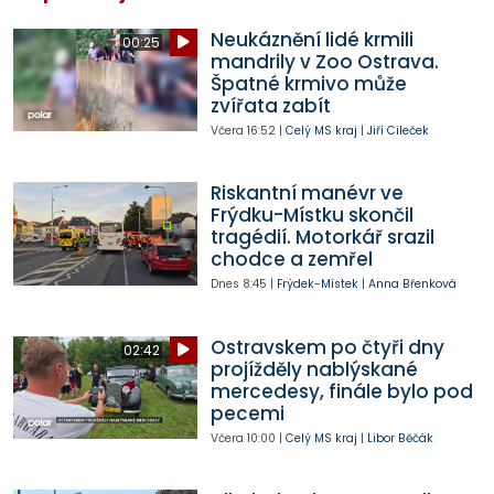
Neukáznění lidé krmili
00:25
mandrily v Zoo Ostrava.
Špatné krmivo může
zvířata zabít
Včera
16:52
|
Celý MS kraj
|
Jiří Cileček
Riskantní manévr ve
Frýdku-Místku skončil
tragédií. Motorkář srazil
chodce a zemřel
Dnes
8:45
|
Frýdek-Místek
|
Anna Břenková
Ostravskem po čtyři dny
02:42
projížděly nablýskané
mercedesy, finále bylo pod
pecemi
Včera
10:00
|
Celý MS kraj
|
Libor Běčák