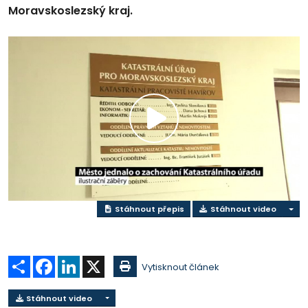
Moravskoslezský kraj.
Přehrát
video
Stáhnout přepis
Stáhnout video
Sdílet
Facebook
LinkedIn
X
Vytisknout článek
Stáhnout video