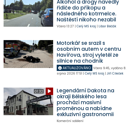
Alkohol a drogy navedly
řidiče do příkopu a
následného kotrmelce.
Naštěstí nikoho nezabil
Včera
13:27
|
Celý MS kraj
|
Libor Běčák
Motorkář se srazil s
osobním autem v centru
Havířova, stroj vyletěl ze
silnice na chodník
AKTUALIZOVÁNO
Včera
9:45
,
vydáno 8.
srpna 2026
17:51
|
Celý MS kraj
|
Jiří Cileček
Legendární Dakota na
01:32
okraji Bělského lesa
prochází masivní
proměnou a nabídne
exkluzivní gastronomii
Komerční sdělení