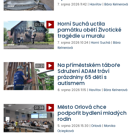
7. srpna 2026
11:42
|
Havířov
|
Bára Kelnerová
Horní Suchá uctila
01:37
památku obětí Životické
tragédie u muralu
7. srpna 2026
10:24
|
Horní Suchá
|
Bára
Kelnerová
Na příměstském táboře
01:21
Sdružení ADAM tráví
prázdniny 65 dětí s
autismem
6. srpna 2026
11:15
|
Havířov
|
Bára Kelnerová
Město Orlová chce
01:38
podpořit bydlení mladých
rodin
5. srpna 2026
15:30
|
Orlová
|
Monika
Ociepková