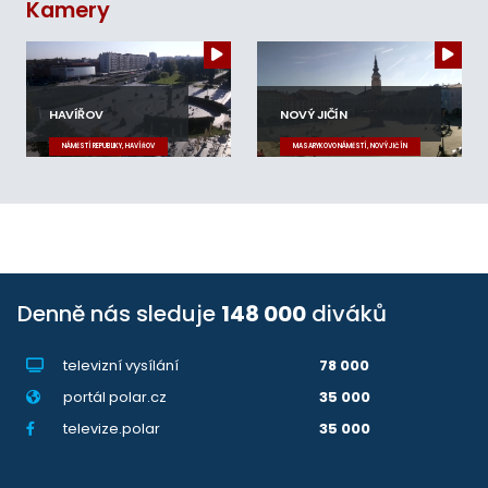
Kamery
HAVÍŘOV
NOVÝ JIČÍN
NÁMĚSTÍ REPUBLIKY, HAVÍŘOV
MASARYKOVO NÁMĚSTÍ, NOVÝ JIČÍN
Denně nás sleduje
148 000
diváků
televizní vysílání
78 000
portál polar.cz
35 000
televize.polar
35 000