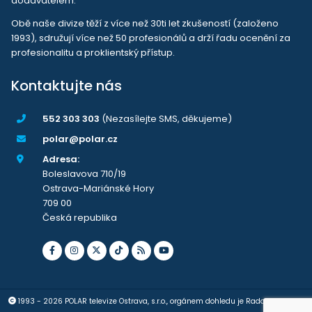
dodavatelem.
Obě naše divize těží z více než 30ti let zkušeností (založeno
1993), sdružují více než 50 profesionálů a drží řadu ocenění za
profesionalitu a proklientský přístup.
Kontaktujte nás
552 303 303
(Nezasílejte SMS, děkujeme)
polar@polar.cz
Adresa:
Boleslavova 710/19
Ostrava-Mariánské Hory
709 00
Česká republika
1993 - 2026 POLAR televize Ostrava, s.r.o., orgánem dohledu je Rada pro