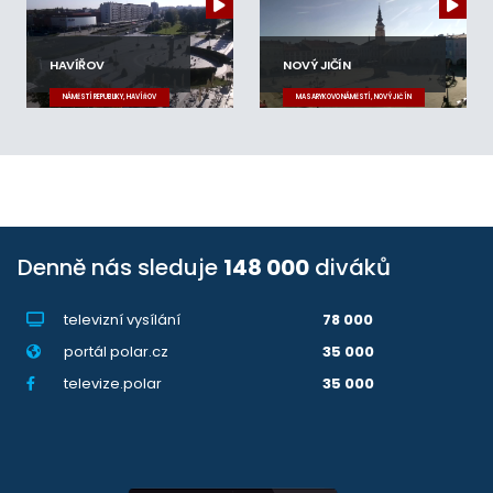
HAVÍŘOV
NOVÝ JIČÍN
NÁMĚSTÍ REPUBLIKY, HAVÍŘOV
MASARYKOVO NÁMĚSTÍ, NOVÝ JIČÍN
Denně nás sleduje
148 000
diváků
televizní vysílání
78 000
portál polar.cz
35 000
televize.polar
35 000