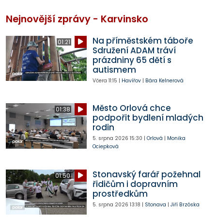
Nejnovější zprávy - Karvinsko
Na příměstském táboře
01:21
Sdružení ADAM tráví
prázdniny 65 dětí s
autismem
Včera
11:15
|
Havířov
|
Bára Kelnerová
Město Orlová chce
01:38
podpořit bydlení mladých
rodin
5. srpna 2026
15:30
|
Orlová
|
Monika
Ociepková
Stonavský farář požehnal
01:50
řidičům i dopravním
prostředkům
5. srpna 2026
13:18
|
Stonava
|
Jiří Brzóska