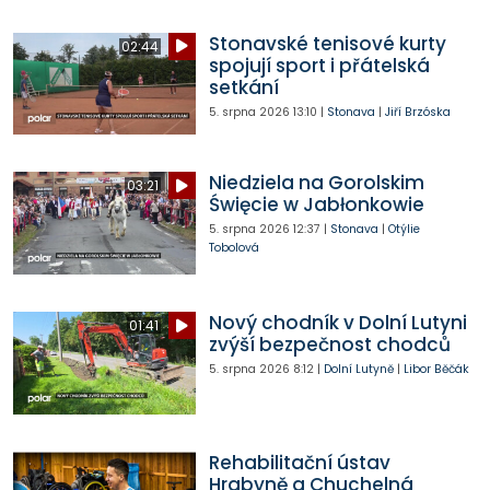
Stonavské tenisové kurty
02:44
spojují sport i přátelská
setkání
5. srpna 2026
13:10
|
Stonava
|
Jiří Brzóska
Niedziela na Gorolskim
03:21
Święcie w Jabłonkowie
5. srpna 2026
12:37
|
Stonava
|
Otýlie
Tobolová
Nový chodník v Dolní Lutyni
01:41
zvýší bezpečnost chodců
5. srpna 2026
8:12
|
Dolní Lutyně
|
Libor Běčák
Rehabilitační ústav
Hrabyně a Chuchelná