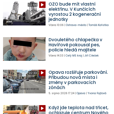
OZO bude mít vlastní
02:44
elektřinu. V Kunčicích
vyrostou 2 kogenerační
jednotky
Včera
10:06
|
Ostrava-město
|
Tomáš Kořistka
Dvouletého chlapečka v
Havířově pokousal pes,
policie hledá majitele
Včera
14:33
|
Celý MS kraj
|
Jiří Cileček
Opava rozšiřuje parkování.
02:33
Přibudou nová místa i
změny v parkovacích
zónách
5. srpna 2026
17:24
|
Opava
|
Yvona Fajtová
Když jde teplota nad třicet,
01:20
ochlazuje centrum Nového