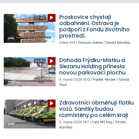
Proskovice chystají
02:46
odbahnění. Ostrava je
podpoří z Fondu životního
prostředí.
Včera
9:14
|
Ostrava-město
|
Tomáš Kořistka
Dohoda Frýdku-Místku a
02:53
Slezanu Holding přinesla
novou parkovací plochu
5. srpna 2026
16:12
|
Frýdek-Místek
|
Tomáš
Tikal
Zdravotníci obměňují flotilu
01:18
vozů. Sanitky budou
rozmístěny po celém kraji
5. srpna 2026
14:17
|
Celý MS kraj
|
Tomáš
Kořistka