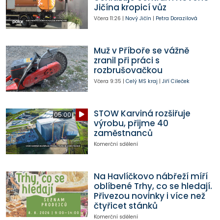
Jičína kropicí vůz
Včera
11:26
|
Nový Jičín
|
Petra Dorazilová
Muž v Příboře se vážně
zranil při práci s
rozbrušovačkou
Včera
9:35
|
Celý MS kraj
|
Jiří Cileček
STOW Karviná rozšiřuje
05:00
výrobu, přijme 40
zaměstnanců
Komerční sdělení
Na Havlíčkovo nábřeží míří
oblíbené Trhy, co se hledají.
Přivezou novinky i více než
čtyřicet stánků
Komerční sdělení