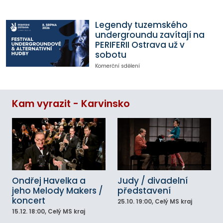
Legendy tuzemského
undergroundu zavítají na
PERIFERII Ostrava už v
sobotu
Komerční sdělení
Kam vyrazit - Karvinsko
Ondřej Havelka a
Judy / divadelní
jeho Melody Makers /
představení
koncert
25.10.
19:00
, Celý MS kraj
15.12.
18:00
, Celý MS kraj