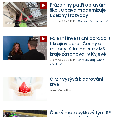
Prázdniny patří opravám
02:56
škol. Opava modernizuje
učebny i rozvody
5. srpna 2026
18:13
|
Opava
|
Yvona Fajtová
Falešní investiční poradci z
03:02
Ukrajiny obrali Čechy o
miliony. Kriminalisté z MS
kraje zasahovali v Kyjevě
5. srpna 2026
10:14
|
Celý MS kraj
|
Anna
Břenková
ČPZP vyzývá k darování
krve
Komerční sdělení
Český motocyklový tým SP