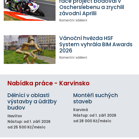
race project bodoval v
Oscherslebenu a zrychlil
závodní Aprilii
Komerční sdělení
Vánoční hvězda HSF
System vyhrála BIM Awards
2026
Komerční sdělení
Nabídka práce - Karvinsko
Dělníci v oblasti
Montéři suchých
výstavby a údržby
staveb
budov
Karviná
Nástup: od 1. září 2026
Havířov
od 28 000 Kč/měsíc
Nástup: od 1. září 2026
od 25 500 Kč/měsíc