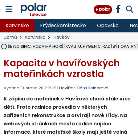
Karvinsko
Frýdeckomístecko
Opavsko
Nov
Domů
Karvinsko
Havířov
Ě PŘIBYLO SINIC, VODA MÁ HORŠÍ KVALITU, HYGIENICI RADÍ BÝT OPATRNÍ
ÚOHS DAL ZÁTORU POKUTU 100 000 ZA CHYBY V ZAKÁZCE NA OBN
AREÁL LODIČEK V KARVINÉ SE PŘIPRAVUJE NA VELKOU REKONSTRUKC
KARVINÁ ZNÁ BUDOUCÍ PODOBU AREÁLU LODIČKY V PARKU BOŽEN
MORAVSKOSLEZŠTÍ POLICISTÉ ODHALILI MEZINÁRODNÍ GANG PODVO
LÁKALI LIDI NA ZISKY Z KRYPTOMĚN, INFO A VIDEO NA POLAR.CZ
RADNÍ OSTRAVY A POSLANKYNĚ A. HOFFMANNOVÁ ZA PIRÁTY PODA
NA POSTUP MINISTERSTVA ŽIVOTNÍHO PROSTŘEDÍ V KAUZE HALDY 
MUŽ V PŘÍBOŘE SE VÁŽNĚ ZRANIL PŘI PRÁCI S ROZBRUŠOVAČKOU, I
SLEZSKÁ OSTRAVA PŘIPRAVUJE PROJEKTOVOU DOKUMENTACI PRO 
PODEZŘELÝ BALÍČEK ZASTAVIL PROVOZ NA NÁDRAŽÍ VE F-M, ČEKÁ 
CHLAPEČKA (2) V HAVÍŘOVĚ POKOUSAL PES, POLICIE HLEDÁ MAJITEL
MS KRAJ VYBUDUJE ZA 40 MILIONŮ V JABLUNKOVĚ NOVÝ MOST PŘES O
FOTBALISTA LAURI LAINE SE VRACÍ Z BANÍKU OSTRAVA NA PŮL ROK
F-M DOKONČIL VOLNOČASOVÝ AREÁL RIVKA PARK ZA 62 MILIONŮ,
Kapacita v havířovských
mateřinkách vzrostla
Vydáno 13. srpna 2012 16:21 |
Havířov
|
Bára Kelnerová
K zápisu do mateřinek v Havířově chodí stále více
dětí. Proto radnice provedla v některých
zařízeních rekonstrukce a otvírají nové třídy. Na
webových stránkách města rodiče najdou
informace, které mateřské školy mají ještě volná