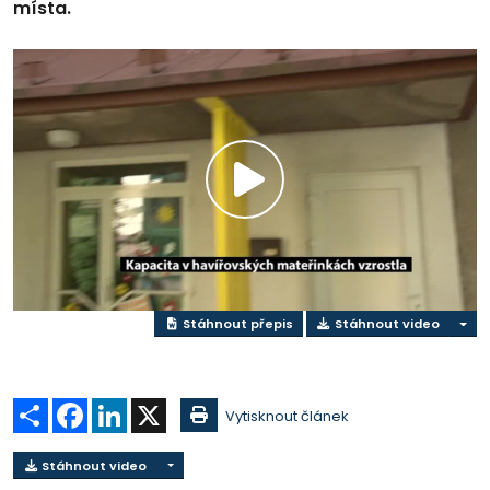
místa.
Přehrát
video
Stáhnout přepis
Stáhnout video
Sdílet
Facebook
LinkedIn
X
Vytisknout článek
Stáhnout video