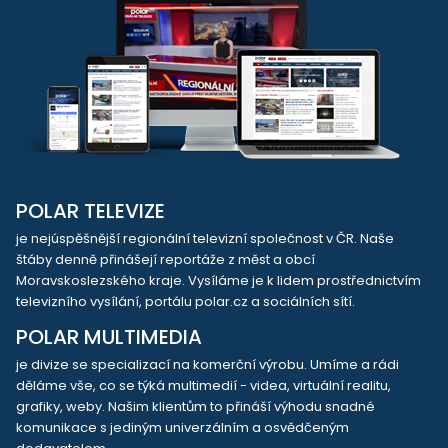
POLAR TELEVIZE
je nejúspěšnější regionální televizní společnost v ČR. Naše
štáby denně přinášejí reportáže z měst a obcí
Moravskoslezského kraje. Vysíláme je k lidem prostřednictvím
televizního vysílání, portálu polar.cz a sociálních sítí.
POLAR MULTIMEDIA
je divize se specializací na komerční výrobu. Umíme a rádi
děláme vše, co se týká multimedií - videa, virtuální realitu,
grafiky, weby. Našim klientům to přináší výhodu snadné
komunikace s jediným univerzálním a osvědčeným