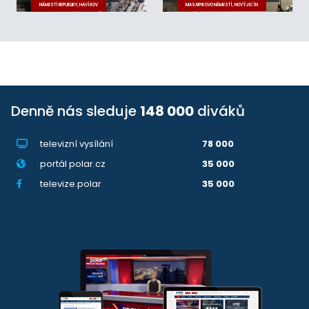
NÁMĚSTÍ REPUBLIKY, HAVÍŘOV
MASARYKOVO NÁMĚSTÍ, NOVÝ JIČÍN
Denně nás sleduje
148 000
diváků
televizní vysílání
78 000
portál polar.cz
35 000
televize.polar
35 000