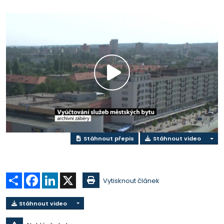
Přehrát
video
Stáhnout přepis
Stáhnout video
Sdílet
Facebook
LinkedIn
X
Vytisknout článek
Stáhnout video