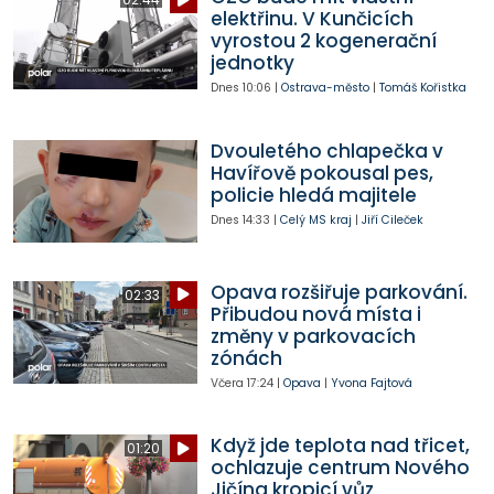
elektřinu. V Kunčicích
vyrostou 2 kogenerační
jednotky
Dnes
10:06
|
Ostrava-město
|
Tomáš Kořistka
Dvouletého chlapečka v
Havířově pokousal pes,
policie hledá majitele
Dnes
14:33
|
Celý MS kraj
|
Jiří Cileček
Opava rozšiřuje parkování.
02:33
Přibudou nová místa i
změny v parkovacích
zónách
Včera
17:24
|
Opava
|
Yvona Fajtová
Když jde teplota nad třicet,
01:20
ochlazuje centrum Nového
Jičína kropicí vůz