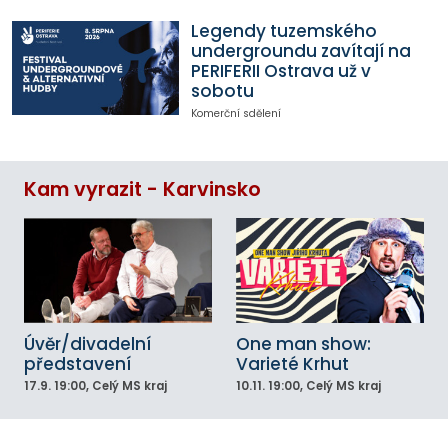
Legendy tuzemského
undergroundu zavítají na
PERIFERII Ostrava už v
sobotu
Komerční sdělení
Kam vyrazit - Karvinsko
Úvěr/divadelní
One man show:
představení
Varieté Krhut
17.9.
19:00
, Celý MS kraj
10.11.
19:00
, Celý MS kraj