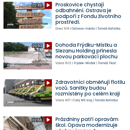
Proskovice chystají
02:46
odbahnění. Ostrava je
podpoří z Fondu životního
prostředí.
Dnes
9:14
|
Ostrava-město
|
Tomáš Kořistka
Dohoda Frýdku-Místku a
02:53
Slezanu Holding přinesla
novou parkovací plochu
Včera
16:12
|
Frýdek-Místek
|
Tomáš Tikal
Zdravotníci obměňují flotilu
01:18
vozů. Sanitky budou
rozmístěny po celém kraji
Včera
14:17
|
Celý MS kraj
|
Tomáš Kořistka
Prázdniny patří opravám
02:56
škol. Opava modernizuje