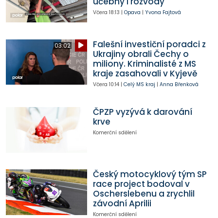
učebny i rozvody
Včera
18:13
|
Opava
|
Yvona Fajtová
Falešní investiční poradci z
03:02
Ukrajiny obrali Čechy o
miliony. Kriminalisté z MS
kraje zasahovali v Kyjevě
Včera
10:14
|
Celý MS kraj
|
Anna Břenková
ČPZP vyzývá k darování
krve
Komerční sdělení
Český motocyklový tým SP
race project bodoval v
Oscherslebenu a zrychlil
závodní Aprilii
Komerční sdělení