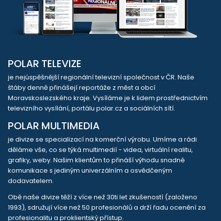
POLAR TELEVIZE
je nejúspěšnější regionální televizní společnost v ČR. Naše
štáby denně přinášejí reportáže z měst a obcí
Moravskoslezského kraje. Vysíláme je k lidem prostřednictvím
televizního vysílání, portálu polar.cz a sociálních sítí.
POLAR MULTIMEDIA
je divize se specializací na komerční výrobu. Umíme a rádi
děláme vše, co se týká multimedií - videa, virtuální realitu,
grafiky, weby. Našim klientům to přináší výhodu snadné
komunikace s jediným univerzálním a osvědčeným
dodavatelem.
Obě naše divize těží z více než 30ti let zkušeností (založeno
1993), sdružují více než 50 profesionálů a drží řadu ocenění za
profesionalitu a proklientský přístup.