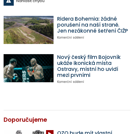
Nahlásit chybu
Ridera Bohemia: žádné
porušení na naší straně.
Jen nezákonné šetření ČIŽP
Komerční sdělení
Nový český film Bojovník
ukáže ikonická místa
Ostravy, místní ho uvidí
mezi prvními
Komerční sdělení
Doporučujeme
OZO bude mít vlastní
02:44