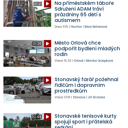
Na příměstském táboře
01:21
Sdružení ADAM tráví
prázdniny 65 dětí s
autismem
Dnes
11:15
|
Havířov
|
Bára Kelnerová
Město Orlová chce
01:38
podpořit bydlení mladých
rodin
Včera
15:30
|
Orlová
|
Monika Ociepková
Stonavský farář požehnal
01:50
řidičům i dopravním
prostředkům
Včera
13:18
|
Stonava
|
Jiří Brzóska
Stonavské tenisové kurty
02:44
spojují sport i přátelská
setkání