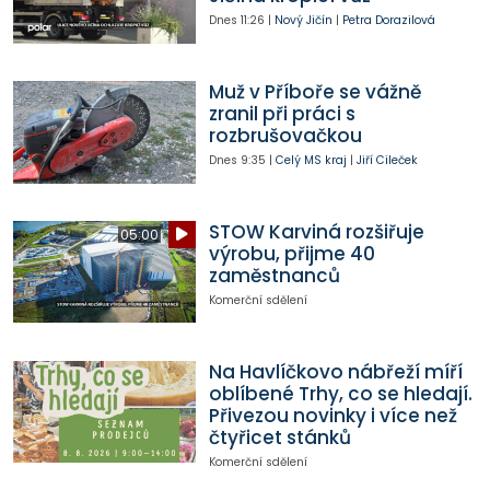
Dnes
11:26
|
Nový Jičín
|
Petra Dorazilová
Muž v Příboře se vážně
zranil při práci s
rozbrušovačkou
Dnes
9:35
|
Celý MS kraj
|
Jiří Cileček
STOW Karviná rozšiřuje
05:00
výrobu, přijme 40
zaměstnanců
Komerční sdělení
Na Havlíčkovo nábřeží míří
oblíbené Trhy, co se hledají.
Přivezou novinky i více než
čtyřicet stánků
Komerční sdělení