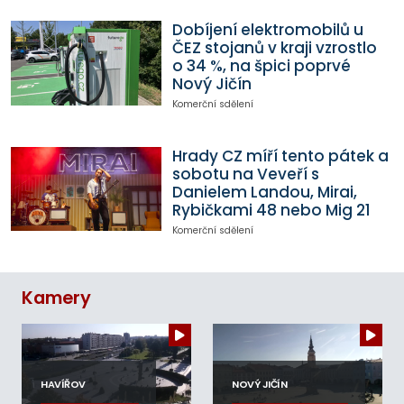
Dobíjení elektromobilů u
ČEZ stojanů v kraji vzrostlo
o 34 %, na špici poprvé
Nový Jičín
Komerční sdělení
Hrady CZ míří tento pátek a
sobotu na Veveří s
Danielem Landou, Mirai,
Rybičkami 48 nebo Mig 21
Komerční sdělení
Kamery
HAVÍŘOV
NOVÝ JIČÍN