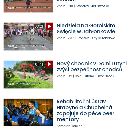
Včera
13:10
|
Stonava
|
Jiří Brzóska
Niedziela na Gorolskim
03:21
Święcie w Jabłonkowie
Včera
12:37
|
Stonava
|
Otýlie Tobolová
Nový chodník v Dolní Lutyni
01:41
zvýší bezpečnost chodců
Včera
8:12
|
Dolní Lutyně
|
Libor Běčák
Rehabilitační ústav
Hrabyně a Chuchelná
zapojuje do péče peer
mentory
Komerční sdělení