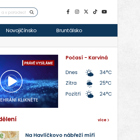
Novojičínsko
Bruntálsko
Počasí - Karviná
Dnes
34°C
Zítra
25°C
Přehrát
Pozítří
24°C
video
dělení
více
Na Havlíčkovo nábřeží míří