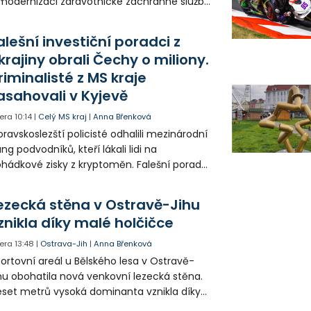
modernizaci zdravotnické záchranné služby
do provozu nyní zamířilo 14 nových sanitek
bavených nejmodernější technikou.
alešní investiční poradci z
krajiny obrali Čechy o miliony.
riminalisté z MS kraje
asahovali v Kyjevě
era
10:14
|
Celý MS kraj
|
Anna Břenková
ravskoslezští policisté odhalili mezinárodní
ng podvodníků, kteří lákali lidi na
hádkové zisky z kryptoměn. Falešní poradci
lámanou češtinou volali obětem z
rajinského call centra a připravili Čechy o
ezecká stěna v Ostravě-Jihu
sítky až stovky milionů korun. Na padesátce
znikla díky malé holčičce
movních prohlídek v Kyjevě se podíleli i
ští vyšetřovatelé.
era
13:48
|
Ostrava-Jih
|
Anna Břenková
ortovní areál u Bělského lesa v Ostravě-
hu obohatila nová venkovní lezecká stěna.
set metrů vysoká dominanta vznikla díky
rticipativnímu rozpočtu a místním