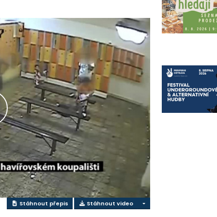
řehrát
ideo
Stáhnout přepis
Stáhnout video