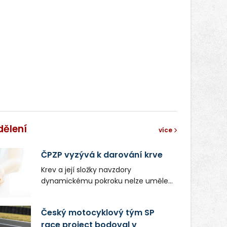
dělení
více
ČPZP vyzývá k darování krve
Krev a její složky navzdory
dynamickému pokroku nelze uměle
vyrobit. Zdravotnictví se tudíž bez
ochoty lidí darovat tuto
Český motocyklový tým SP
nenahraditelnou tělní tekutinu
race project bodoval v
neobejde. Naléhavá potřeba doplnit