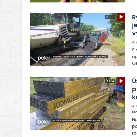
ob
vy
R
01:33
j
v
4.
S 
op
Os
op
Ú
03:14
p
k
4.
Bř
Na
po
ro