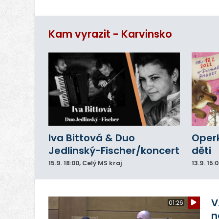
Mí
ut
Kam vyrazit - Karvinsko
Iva Bittová & Duo
Operk
Jedlinský-Fischer/koncert
děti
15.9.
18:00
, Celý MS kraj
13.9.
15:
V
01:26
n