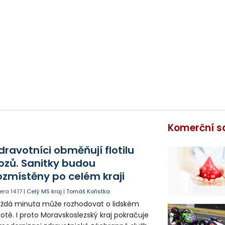
Komerční s
dravotníci obměňují flotilu
ozů. Sanitky budou
ozmístěny po celém kraji
era
14:17
|
Celý MS kraj
|
Tomáš Kořistka
ždá minuta může rozhodovat o lidském
votě. I proto Moravskoslezský kraj pokračuje