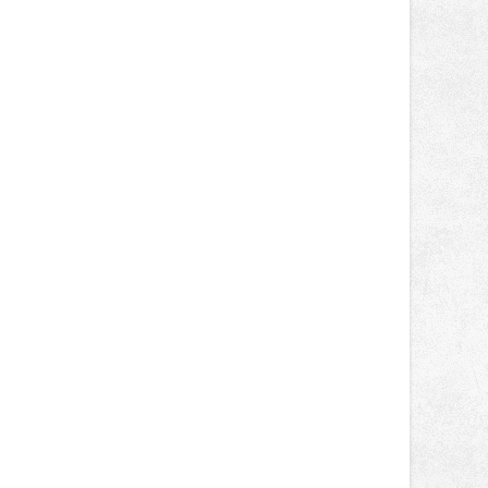
rozsáhlých staveb, ale také u
menších projektů, které formují
podobu veřejného prostoru. Autorem
celé koncepce Vánoční hvězdy je
Jakub Stoupenec z HSF System.