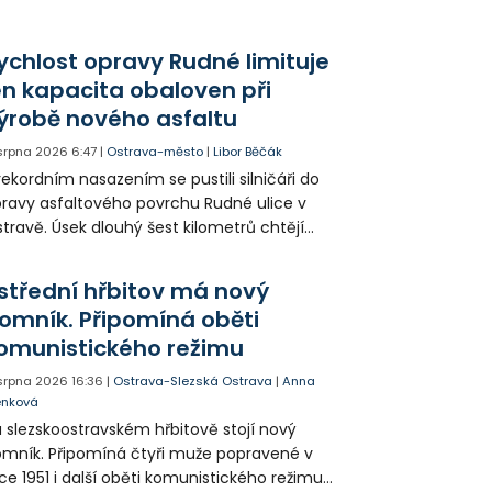
yvatelům nabízí volně přístupné sportovní
žití.
ychlost opravy Rudné limituje
en kapacita obaloven při
ýrobě nového asfaltu
 srpna 2026
6:47
|
Ostrava-město
|
Libor Běčák
rekordním nasazením se pustili silničáři do
ravy asfaltového povrchu Rudné ulice v
travě. Úsek dlouhý šest kilometrů chtějí
ravit během 20 dnů.
střední hřbitov má nový
omník. Připomíná oběti
omunistického režimu
 srpna 2026
16:36
|
Ostrava-Slezská Ostrava
|
Anna
enková
 slezskoostravském hřbitově stojí nový
mník. Připomíná čtyři muže popravené v
ce 1951 i další oběti komunistického režimu.