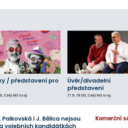
sto uložení jejich ostatků zůstalo příbuzným
ajeno přes sedmdesát let.
y / představení pro
Úvěr/divadelní
představení
00
, Celý MS kraj
17.9.
19:00
, Celý MS kraj
. Palkovská i J. Bělica nejsou
Komerční s
a volebních kandidátkách