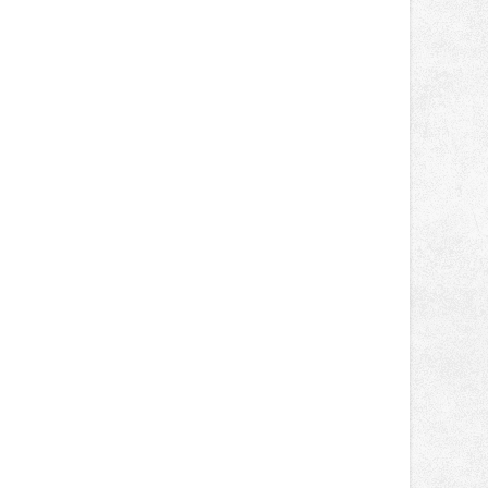
kde řidiči načerpali bezmála 60 tisíc
Kunětické hoře, Švihově a Hluboké
kWh. Uživatelé stanic futurego při
nad Vltavou v pátek a sobotu 7. a 8.
jedné seanci doplnili v průměru 23
srpna na Moravu na Veveří u Brna.
kWh elektřiny, upřesnil mluvčí
Následně se vždy v pátek a sobotu
energetiků Vladislav Sobol.
představí v Hradci nad Moravicí a na
Bouzově, své letošní 21. turné zakončí
29. a 30. srpna opět v Čechách na
Bezdězu. V pátek na Veveří vystoupí
kapely Rybičky 48 a Mig 21 či rapper
Rytmus. V sobotu se mohou
návštěvníci těšit na exkluzivní
prodloužené sety kapely Mirai a
Daniela Landy, Vypsanou Fixu,
Krucipüsk nebo Tomáše Kluse.