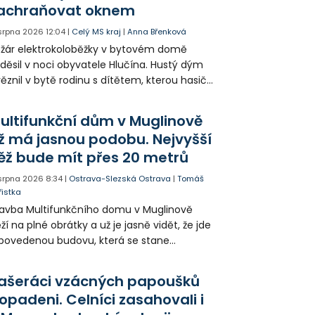
achraňovat oknem
 srpna 2026
12:04
|
Celý MS kraj
|
Anna Břenková
žár elektrokoloběžky v bytovém domě
děsil v noci obyvatele Hlučína. Hustý dým
ěznil v bytě rodinu s dítětem, kterou hasiči
seli evakuovat po žebříku. Celkem hasiči
vedli z domu 31 lidí.
ultifunkční dům v Muglinově
ž má jasnou podobu. Nejvyšší
ěž bude mít přes 20 metrů
 srpna 2026
8:34
|
Ostrava-Slezská Ostrava
|
Tomáš
řistka
avba Multifunkčního domu v Muglinově
ží na plné obrátky a už je jasně vidět, že jde
povedenou budovu, která se stane
dobou Slezské Ostravy. Stavebníci už
končují věže a brzy nebude potřeba jeřáb,
ašeráci vzácných papoušků
lem kterého dům vzniká.
opadeni. Celníci zasahovali i