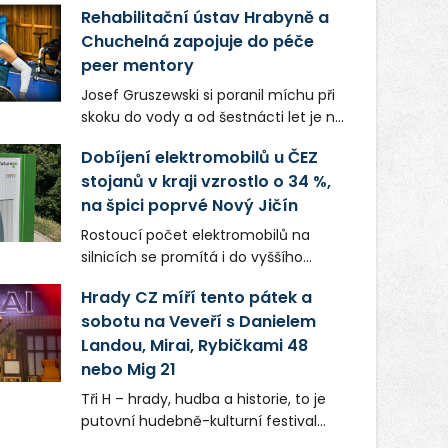
Rehabilitační ústav Hrabyně a
Chuchelná zapojuje do péče
peer mentory
Josef Gruszewski si poranil míchu při
skoku do vody a od šestnácti let je na
invalidním vozíku. Teď jako peer
Dobíjení elektromobilů u ČEZ
mentor České asociace paraplegiků
stojanů v kraji vzrostlo o 34 %,
CZEPA předává své zkušenosti lidem,
na špici poprvé Nový Jičín
kteří se dostali do podobné situace. K
co největší samostatnosti pomáhá
Rostoucí počet elektromobilů na
také pacientům hrabyňského
silnicích se promítá i do vyššího
rehabilitačního ústavu.
využívání dobíjecí infrastruktury v
Hrady CZ míří tento pátek a
Moravskoslezském kraji. Ve srovnání
sobotu na Veveří s Danielem
se stejným obdobím loňského roku
Landou, Mirai, Rybičkami 48
vzrostl odběr o 34 %. Pomyslná první
příčka v „tankování“ se poprvé v
nebo Mig 21
historii přesunula z Ostravy pod
Tři H – hrady, hudba a historie, to je
Beskydy: Nejvytíženější byly stojany u
putovní hudebně-kulturní festival
hypermarketu Tesco v Novém Jičíně,
Hrady CZ. Ten míří po Točníku,