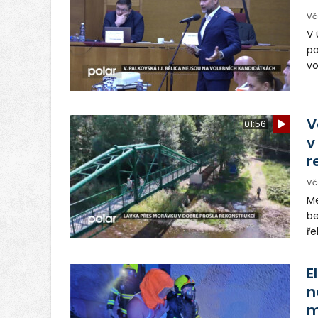
Vč
V 
po
vo
Vě
Tř
hn
V
01:56
v
r
Vč
Me
be
ře
os
E
n
m