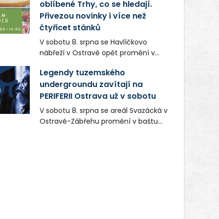
oblíbené Trhy, co se hledají.
Přivezou novinky i více než
čtyřicet stánků
V sobotu 8. srpna se Havlíčkovo
nábřeží v Ostravě opět promění v
místo plné vůní, chutí a poctivých
Legendy tuzemského
lokálních výrobků. Trhy, co se hledají
undergroundu zavítají na
tentokrát nabídnou více než čtyřicet
PERIFERII Ostrava už v sobotu
pečlivě vybraných stánků s kvalitní
gastronomií, farmářskými produkty,
V sobotu 8. srpna se areál Svazácká v
designem i řemeslnou tvorbou.
Ostravě-Zábřehu promění v baštu
Návštěvníci se mohou těšit nejen na
undergroundové a alternativní
oblíbené stálice, ale také na řadu
hudby. Uskuteční se zde totiž první
novinek, které v Ostravě běžně
ročník festivalu PERIFERIE Ostrava.
nepotkají.
Brány areálu se otevřou půlhodinu po
poledni, na příchozí čekají koncerty,
autorská čtení a rozhovory.
Vstupenky v ceně 450 Kč jsou v
prodeji.