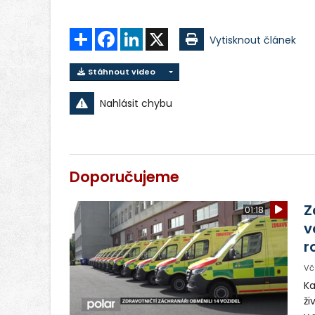
Sdílet
Facebook
LinkedIn
X
Vytisknout článek
Stáhnout video
Nahlásit chybu
Doporučujeme
Z
01:18
v
r
Vč
Ka
ži