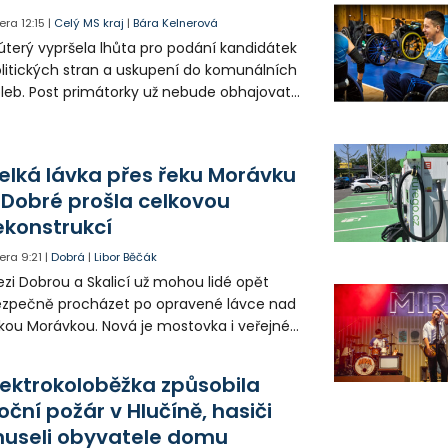
era
12:15
|
Celý MS kraj
|
Bára Kelnerová
úterý vypršela lhůta pro podání kandidátek
litických stran a uskupení do komunálních
leb. Post primátorky už nebude obhajovat
ra Palkovská za sdružení Osobnosti pro
inec. V Havířově nebude na kandidátce
utí ANO radní a hejtman Josef Bělica.
elká lávka přes řeku Morávku
 Dobré prošla celkovou
ekonstrukcí
era
9:21
|
Dobrá
|
Libor Běčák
zi Dobrou a Skalicí už mohou lidé opět
zpečně procházet po opravené lávce nad
kou Morávkou. Nová je mostovka i veřejné
větlení.
lektrokoloběžka způsobila
oční požár v Hlučíně, hasiči
useli obyvatele domu