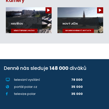
Kamery
HAVÍŘOV
NOVÝ JIČÍN
NÁMĚSTÍ REPUBLIKY, HAVÍŘOV
MASARYKOVO NÁMĚSTÍ, NOVÝ JIČÍN
Denně nás sleduje
148 000
diváků
televizní vysílání
78 000
portál polar.cz
35 000
televize.polar
35 000