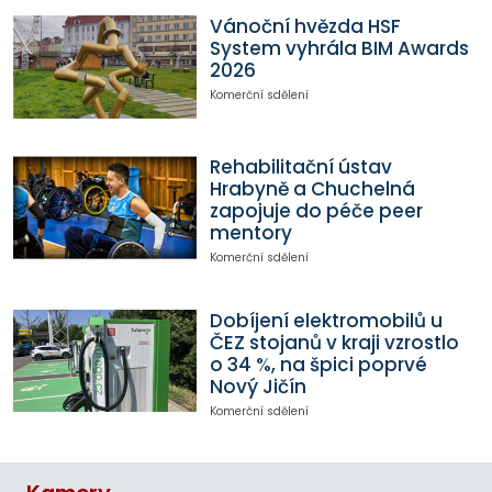
Vánoční hvězda HSF
System vyhrála BIM Awards
2026
Komerční sdělení
Rehabilitační ústav
Hrabyně a Chuchelná
zapojuje do péče peer
mentory
Komerční sdělení
Dobíjení elektromobilů u
ČEZ stojanů v kraji vzrostlo
o 34 %, na špici poprvé
Nový Jičín
Komerční sdělení