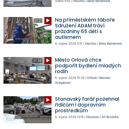
Včera
11:42
|
Havířov
|
Bára Kelnerová
Na příměstském táboře
01:21
Sdružení ADAM tráví
prázdniny 65 dětí s
autismem
6. srpna 2026
11:15
|
Havířov
|
Bára Kelnerová
Město Orlová chce
01:38
podpořit bydlení mladých
rodin
5. srpna 2026
15:30
|
Orlová
|
Monika
Ociepková
Stonavský farář požehnal
01:50
řidičům i dopravním
prostředkům
5. srpna 2026
13:18
|
Stonava
|
Jiří Brzóska