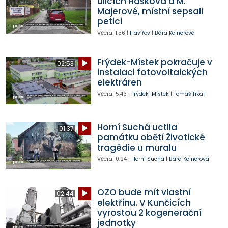
ulicích Haškova a M.
Majerové, místní sepsali
petici
Včera
11:56
|
Havířov
|
Bára Kelnerová
Frýdek-Místek pokračuje v
02:53
instalaci fotovoltaických
elektráren
Včera
15:43
|
Frýdek-Místek
|
Tomáš Tikal
Horní Suchá uctila
01:37
památku obětí Životické
tragédie u muralu
Včera
10:24
|
Horní Suchá
|
Bára Kelnerová
OZO bude mít vlastní
02:44
elektřinu. V Kunčicích
vyrostou 2 kogenerační
jednotky