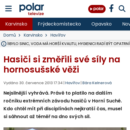
Karvinsko
Frýdeckomístecko
Opavsko
Nov
Domů
Karvinsko
Havířov
Ě PŘIBYLO SINIC, VODA MÁ HORŠÍ KVALITU, HYGIENICI RADÍ BÝT OPATRNÍ
ÚOHS DAL ZÁTORU POKUTU 100 000 ZA CHYBY V ZAKÁZCE NA OBN
AREÁL LODIČEK V KARVINÉ SE PŘIPRAVUJE NA VELKOU REKONSTRUKC
KARVINÁ ZNÁ BUDOUCÍ PODOBU AREÁLU LODIČKY V PARKU BOŽEN
CYKLISTU (74) SRAZIL V BRUNTÁLU KAMION, JE V OHROŽENÍ ŽIVOTA,
POLICIE HLEDÁ PŘÍPADNÉ SVĚDKY, KTEŘÍ POMŮŽOU OBJASNIT PRŮ
RADNÍ OSTRAVY A POSLANKYNĚ A. HOFFMANNOVÁ ZA PIRÁTY PODA
NA POSTUP MINISTERSTVA ŽIVOTNÍHO PROSTŘEDÍ V KAUZE HALDY 
MUŽ V PŘÍBOŘE SE VÁŽNĚ ZRANIL PŘI PRÁCI S ROZBRUŠOVAČKOU, I
SLEZSKÁ OSTRAVA PŘIPRAVUJE PROJEKTOVOU DOKUMENTACI PRO 
PODEZŘELÝ BALÍČEK ZASTAVIL PROVOZ NA NÁDRAŽÍ VE F-M, ČEKÁ 
CHLAPEČKA (2) V HAVÍŘOVĚ POKOUSAL PES, POLICIE HLEDÁ MAJITEL
MS KRAJ VYBUDUJE ZA 40 MILIONŮ V JABLUNKOVĚ NOVÝ MOST PŘES O
FOTBALISTA LAURI LAINE SE VRACÍ Z BANÍKU OSTRAVA NA PŮL ROK
F-M DOKONČIL VOLNOČASOVÝ AREÁL RIVKA PARK ZA 62 MILIONŮ,
Hasiči si změřili své síly na
hornosušské věži
Vydáno 30. července 2013 17:34 |
Havířov
|
Bára Kelnerová
Nejsilnější vyhrává. Právě to platilo na dalším
ročníku extrémních závodu hasičů v Horní Suché.
Kdo chtěl mít při disciplínách nejkratší čas, musel
si sáhnout až téměř na dno svých sil.