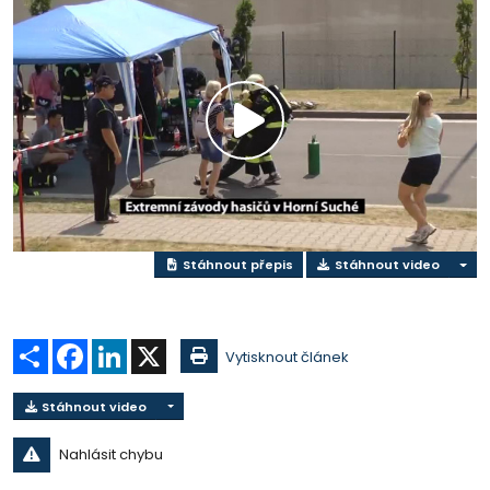
Přehrát
video
Stáhnout přepis
Stáhnout video
Sdílet
Facebook
LinkedIn
X
Vytisknout článek
Stáhnout video
Nahlásit chybu