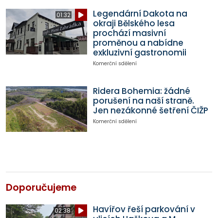
Legendární Dakota na
01:32
okraji Bělského lesa
prochází masivní
proměnou a nabídne
exkluzivní gastronomii
Komerční sdělení
Ridera Bohemia: žádné
porušení na naší straně.
Jen nezákonné šetření ČIŽP
Komerční sdělení
Doporučujeme
Havířov řeší parkování v
02:38