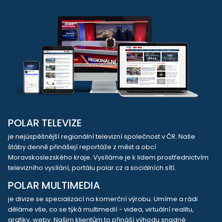
POLAR TELEVIZE
je nejúspěšnější regionální televizní společnost v ČR. Naše
štáby denně přinášejí reportáže z měst a obcí
Moravskoslezského kraje. Vysíláme je k lidem prostřednictvím
televizního vysílání, portálu polar.cz a sociálních sítí.
POLAR MULTIMEDIA
je divize se specializací na komerční výrobu. Umíme a rádi
děláme vše, co se týká multimedií - videa, virtuální realitu,
grafiky, weby. Našim klientům to přináší výhodu snadné