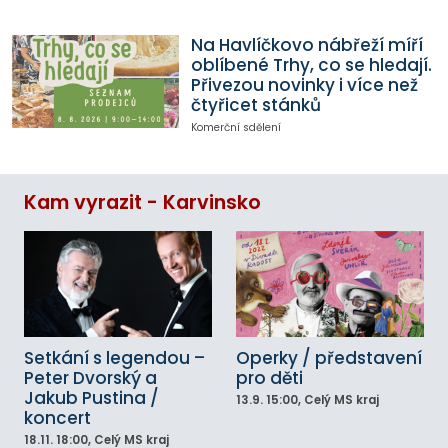
Na Havlíčkovo nábřeží míří
oblíbené Trhy, co se hledají.
Přivezou novinky i více než
čtyřicet stánků
Komerční sdělení
Kam vyrazit - Karvinsko
Setkání s legendou –
Operky / představení
Peter Dvorský a
pro děti
Jakub Pustina /
13.9.
15:00
, Celý MS kraj
koncert
18.11.
18:00
, Celý MS kraj