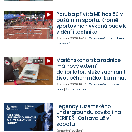
Poruba přivítá ME hasičů v
01:31
požárním sportu. Kromě
sportovních výkonů bude k
vidění i technika
6. srpna 2026
15:43
|
Ostrava-Poruba
|
Jana
Lipowská
Mariánskohorská radnice
01:56
má nový externí
defibrilátor. Může zachránit
život během několika minut
6. srpna 2026
19:04
|
Ostrava-Mariánské
hory
|
Yvona Fajtová
Legendy tuzemského
undergroundu zavítají na
PERIFERII Ostrava už v
sobotu
Komerční sdělení