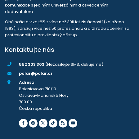
komunikace s jediným univerzálním a osvědčeným
dodavatelem.
Obě naše divize těží z více než 30ti let zkušeností (založeno
1993), sdružují více než 50 profesionálů a drží řadu ocenění za
profesionalitu a proklientský přístup.
Kontaktujte nás
552 303 303
(Nezasílejte SMS, děkujeme)
polar@polar.cz
Adresa:
Boleslavova 710/19
Ostrava-Mariánské Hory
709 00
Česká republika