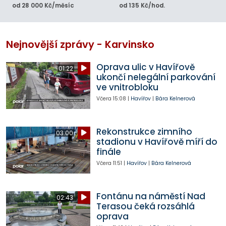
od 28 000 Kč/měsíc
od 135 Kč/hod.
Nejnovější zprávy - Karvinsko
Oprava ulic v Havířově
01:22
ukončí nelegální parkování
ve vnitrobloku
Včera
15:08
|
Havířov
|
Bára Kelnerová
Rekonstrukce zimního
03:00
stadionu v Havířově míří do
finále
Včera
11:51
|
Havířov
|
Bára Kelnerová
Fontánu na náměstí Nad
02:43
Terasou čeká rozsáhlá
oprava