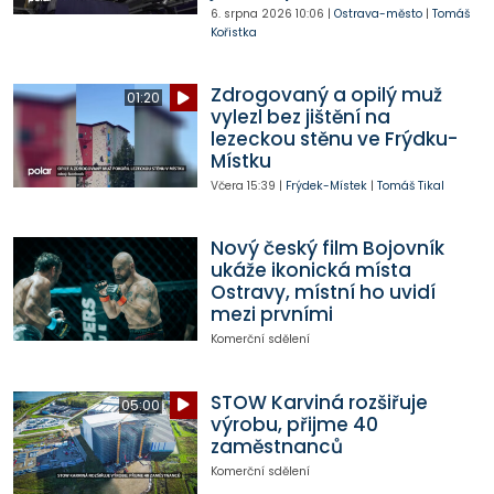
6. srpna 2026
10:06
|
Ostrava-město
|
Tomáš
Kořistka
Zdrogovaný a opilý muž
01:20
vylezl bez jištění na
lezeckou stěnu ve Frýdku-
Místku
Včera
15:39
|
Frýdek-Místek
|
Tomáš Tikal
Nový český film Bojovník
ukáže ikonická místa
Ostravy, místní ho uvidí
mezi prvními
Komerční sdělení
STOW Karviná rozšiřuje
05:00
výrobu, přijme 40
zaměstnanců
Komerční sdělení