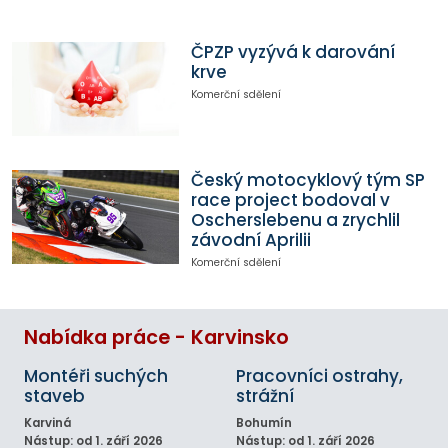
ČPZP vyzývá k darování
krve
Komerční sdělení
Český motocyklový tým SP
race project bodoval v
Oscherslebenu a zrychlil
závodní Aprilii
Komerční sdělení
Nabídka práce - Karvinsko
Montéři suchých
Pracovníci ostrahy,
staveb
strážní
Karviná
Bohumín
Nástup: od 1. září 2026
Nástup: od 1. září 2026