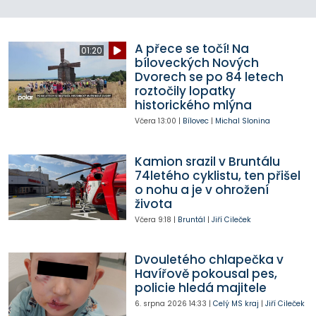
A přece se točí! Na
01:20
bíloveckých Nových
Dvorech se po 84 letech
roztočily lopatky
historického mlýna
Včera
13:00
|
Bílovec
|
Michal Slonina
Kamion srazil v Bruntálu
74letého cyklistu, ten přišel
o nohu a je v ohrožení
života
Včera
9:18
|
Bruntál
|
Jiří Cileček
Dvouletého chlapečka v
Havířově pokousal pes,
policie hledá majitele
6. srpna 2026
14:33
|
Celý MS kraj
|
Jiří Cileček