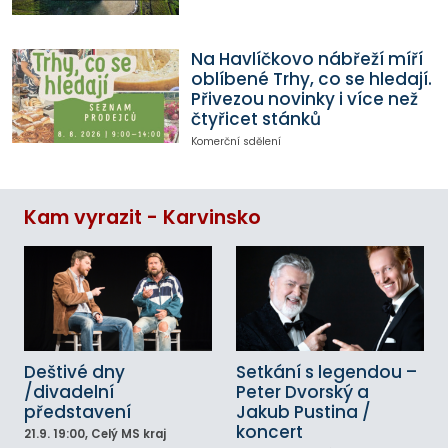
Na Havlíčkovo nábřeží míří
oblíbené Trhy, co se hledají.
Přivezou novinky i více než
čtyřicet stánků
Komerční sdělení
Kam vyrazit - Karvinsko
Deštivé dny
Setkání s legendou –
/divadelní
Peter Dvorský a
představení
Jakub Pustina /
koncert
21.9.
19:00
, Celý MS kraj