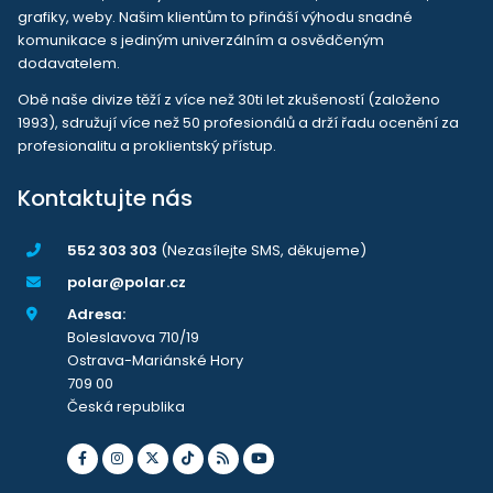
grafiky, weby. Našim klientům to přináší výhodu snadné
komunikace s jediným univerzálním a osvědčeným
dodavatelem.
Obě naše divize těží z více než 30ti let zkušeností (založeno
1993), sdružují více než 50 profesionálů a drží řadu ocenění za
profesionalitu a proklientský přístup.
Kontaktujte nás
552 303 303
(Nezasílejte SMS, děkujeme)
polar@polar.cz
Adresa:
Boleslavova 710/19
Ostrava-Mariánské Hory
709 00
Česká republika