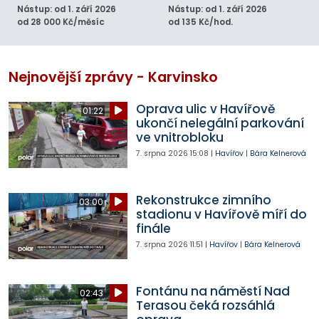
Nástup: od 1. září 2026
Nástup: od 1. září 2026
od 28 000 Kč/měsíc
od 135 Kč/hod.
Nejnovější zprávy - Karvinsko
Oprava ulic v Havířově
01:22
ukončí nelegální parkování
ve vnitrobloku
7. srpna 2026
15:08
|
Havířov
|
Bára Kelnerová
Rekonstrukce zimního
03:00
stadionu v Havířově míří do
finále
7. srpna 2026
11:51
|
Havířov
|
Bára Kelnerová
Fontánu na náměstí Nad
02:43
Terasou čeká rozsáhlá