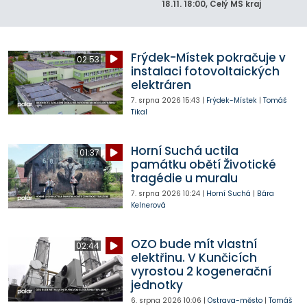
18.11.
18:00
, Celý MS kraj
Frýdek-Místek pokračuje v
02:53
instalaci fotovoltaických
elektráren
7. srpna 2026
15:43
|
Frýdek-Místek
|
Tomáš
Tikal
Horní Suchá uctila
01:37
památku obětí Životické
tragédie u muralu
7. srpna 2026
10:24
|
Horní Suchá
|
Bára
Kelnerová
OZO bude mít vlastní
02:44
elektřinu. V Kunčicích
vyrostou 2 kogenerační
jednotky
6. srpna 2026
10:06
|
Ostrava-město
|
Tomáš