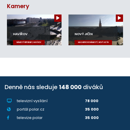
Kamery
HAVÍŘOV
NOVÝ JIČÍN
NÁMĚSTÍ REPUBLIKY, HAVÍŘOV
MASARYKOVO NÁMĚSTÍ, NOVÝ JIČÍN
Denně nás sleduje
148 000
diváků
televizní vysílání
78 000
portál polar.cz
35 000
televize.polar
35 000