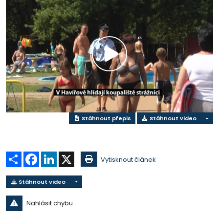
Přehrát
video
Stáhnout přepis
Stáhnout video
Sdílet
Facebook
LinkedIn
X
Vytisknout článek
Stáhnout video
Nahlásit chybu