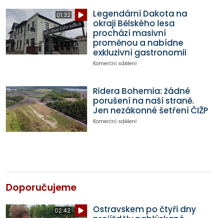
Legendární Dakota na
01:32
okraji Bělského lesa
prochází masivní
proměnou a nabídne
exkluzivní gastronomii
Komerční sdělení
Ridera Bohemia: žádné
porušení na naší straně.
Jen nezákonné šetření ČIŽP
Komerční sdělení
Doporučujeme
Ostravskem po čtyři dny
02:42