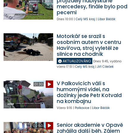
projížděly nablýskané
mercedesy, finále bylo pod
pecemi
Dnes
10:00
|
Celý MS kraj
|
Libor Běčák
Motorkář se srazil s
osobním autem v centru
Havířova, stroj vyletěl ze
silnice na chodník
AKTUALIZOVÁNO
Dnes
9:45
,
vydáno
včera
17:51
|
Celý MS kraj
|
Jiří Cileček
V Palkovicích válí s
01:30
humornými videi, na
dožínky jede Petr Kotvald
na kombajnu
Včera
9:16
|
Palkovice
|
Libor Běčák
Senior akademie v Opavě
02:50
zahájila další běh. Zájem