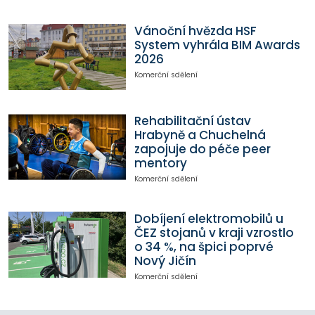
Vánoční hvězda HSF
System vyhrála BIM Awards
2026
Komerční sdělení
Rehabilitační ústav
Hrabyně a Chuchelná
zapojuje do péče peer
mentory
Komerční sdělení
Dobíjení elektromobilů u
ČEZ stojanů v kraji vzrostlo
o 34 %, na špici poprvé
Nový Jičín
Komerční sdělení