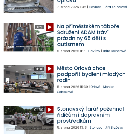
oprava
7. srpna 2026
11:42
|
Havířov
|
Bára Kelnerová
Na příměstském táboře
01:21
Sdružení ADAM tráví
prázdniny 65 dětí s
autismem
6. srpna 2026
11:15
|
Havířov
|
Bára Kelnerová
Město Orlová chce
01:38
podpořit bydlení mladých
rodin
5. srpna 2026
15:30
|
Orlová
|
Monika
Ociepková
Stonavský farář požehnal
01:50
řidičům i dopravním
prostředkům
5. srpna 2026
13:18
|
Stonava
|
Jiří Brzóska