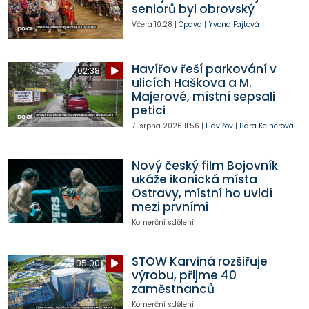
seniorů byl obrovský
Včera
10:28
|
Opava
|
Yvona Fajtová
Havířov řeší parkování v
02:38
ulicích Haškova a M.
Majerové, místní sepsali
petici
7. srpna 2026
11:56
|
Havířov
|
Bára Kelnerová
Nový český film Bojovník
ukáže ikonická místa
Ostravy, místní ho uvidí
mezi prvními
Komerční sdělení
STOW Karviná rozšiřuje
05:00
výrobu, přijme 40
zaměstnanců
Komerční sdělení