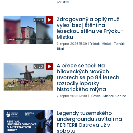
Kořistka
Zdrogovaný a opilý muž
01:20
vylezl bez jištění na
lezeckou stěnu ve Frýdku-
Místku
7. srpna 2026
15:39
|
Frýdek-Místek
|
Tomáš
Tikal
A přece se točí! Na
01:20
bíloveckých Nových
Dvorech se po 84 letech
roztočily lopatky
historického mlýna
7. srpna 2026
13:00
|
Bílovec
|
Michal Slonina
Legendy tuzemského
undergroundu zavítají na
PERIFERII Ostrava už v
sobotu