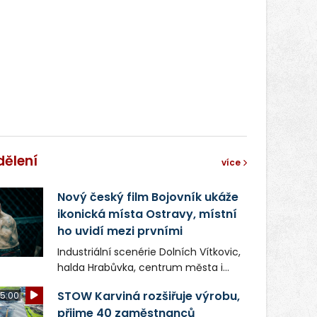
správní proces.
dělení
více
Nový český film Bojovník ukáže
ikonická místa Ostravy, místní
ho uvidí mezi prvními
Industriální scenérie Dolních Vítkovic,
halda Hrabůvka, centrum města i
další ikonická místa Ostravy se objeví
STOW Karviná rozšiřuje výrobu,
5:00
v novém filmu Bojovník, který vstoupí
přijme 40 zaměstnanců
do kin už 13. srpna. Režiséři Vojtěch