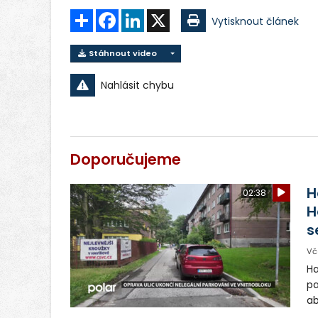
Sdílet
Facebook
LinkedIn
X
Vytisknout článek
Stáhnout video
Nahlásit chybu
Doporučujeme
H
02:38
H
s
Vč
Ha
pa
ab
ul