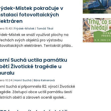
tuace se teď řeší v jednom vnitrobloku, kde
rýdek-Místek pokračuje v
 někteří obyvatelé rozhodli sepsat petici.
nstalaci fotovoltaických
lektráren
era
15:43
|
Frýdek-Místek
|
Tomáš Tikal
ýdek-Místek se snaží využívat plochy na
řechách svých objektů pro výstavbu
tovoltaických elektráren. Tentokrát přišla
da na 11. Základní školu ve Frýdku.
orní Suchá uctila památku
bětí Životické tragédie u
uralu
era
10:24
|
Horní Suchá
|
Bára Kelnerová
rní Suchá si připomněla 82. výročí Životické
agédie. Zástupci obce uctili památku šesti
stních obětí a zároveň ocenili spolek
votice Sobě za zpřístupnění informací o
agédii prostřednictvím QR kódů u