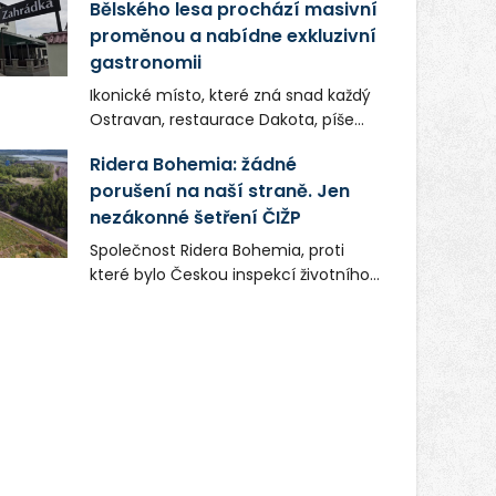
Bělského lesa prochází masivní
proměnou a nabídne exkluzivní
gastronomii
Ikonické místo, které zná snad každý
Ostravan, restaurace Dakota, píše
novou kapitolu. Silná mateřská
Ridera Bohemia: žádné
společnost Dang Investment Group
porušení na naší straně. Jen
s.r.o. investuje do projektu přes 50
nezákonné šetření ČIŽP
milionů korun. Cílem je přinést
Ostravě dva špičkové gastronomické
Společnost Ridera Bohemia, proti
koncepty, které v regionu dosud
které bylo Českou inspekcí životního
chyběly, luxusní středomořskou
prostředí (ČIŽP) čtyři roky vedeno
kuchyni a autentickou asijskou
vykonstruované řízení, při realizaci
gastronomii.
OVS na heřmanické haldě
postupovala v souladu se zákonem a
zadáním státního podniku DIAMO a v
této souvislosti nelze hovořit o
žádném odpadu. Ridera od počátku
označovala řízení ČIŽP za nezákonné
a domáhala se práva na spravedlivý