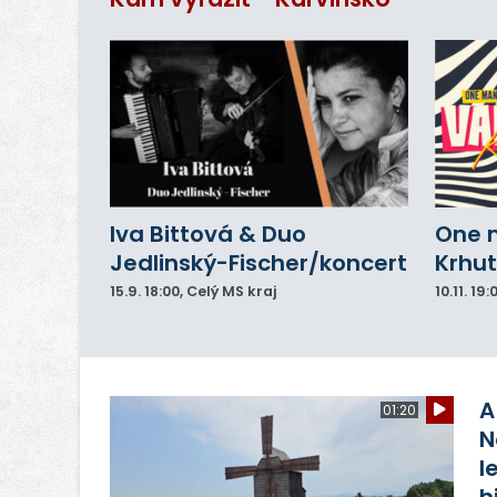
do
Iva Bittová & Duo
One 
Jedlinský-Fischer/koncert
Krhut
15.9.
18:00
, Celý MS kraj
10.11.
19:
A
01:20
N
l
h