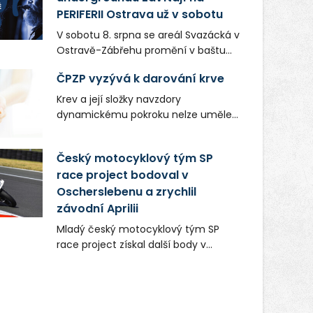
PERIFERII Ostrava už v sobotu
V sobotu 8. srpna se areál Svazácká v
Ostravě-Zábřehu promění v baštu
undergroundové a alternativní
ČPZP vyzývá k darování krve
hudby. Uskuteční se zde totiž první
ročník festivalu PERIFERIE Ostrava.
Krev a její složky navzdory
Brány areálu se otevřou půlhodinu po
dynamickému pokroku nelze uměle
poledni, na příchozí čekají koncerty,
vyrobit. Zdravotnictví se tudíž bez
autorská čtení a rozhovory.
ochoty lidí darovat tuto
Český motocyklový tým SP
Vstupenky v ceně 450 Kč jsou v
nenahraditelnou tělní tekutinu
prodeji.
race project bodoval v
neobejde. Naléhavá potřeba doplnit
Oscherslebenu a zrychlil
krevní zásoby nastává vždy v létě,
kdy stoupá počet úrazů. Česká
závodní Aprilii
průmyslová zdravotní pojišťovna
Mladý český motocyklový tým SP
(ČPZP) apeluje na všechny, kteří se
race project získal další body v
těší dobrému zdraví, aby se stali
mezinárodním šampionátu EURO
pravidelnými dárci krve.
MOTO. Při závodním víkendu, který se
konal od 31. července do 2. srpna na
německém okruhu Oschersleben,