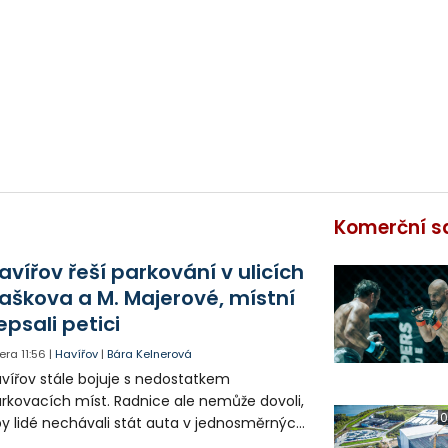
Komerční s
avířov řeší parkování v ulicích
aškova a M. Majerové, místní
epsali petici
era
11:56
|
Havířov
|
Bára Kelnerová
vířov stále bojuje s nedostatkem
rkovacích míst. Radnice ale nemůže dovoli,
0
y lidé nechávali stát auta v jednosměrných
icích, kde nezbývá místo pro průjezd IZS.