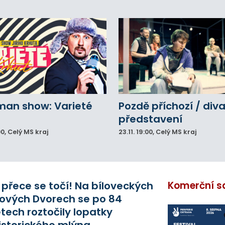
lů.
man show: Varieté
Pozdě příchozí / div
představení
00
, Celý MS kraj
23.11.
19:00
, Celý MS kraj
 přece se točí! Na bíloveckých
Komerční s
ových Dvorech se po 84
etech roztočily lopatky
istorického mlýna