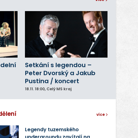
adelní
Setkání s legendou –
Peter Dvorský a Jakub
Pustina / koncert
18.11.
18:00
, Celý MS kraj
dělení
více
Legendy tuzemského
undergroundu zavítají na