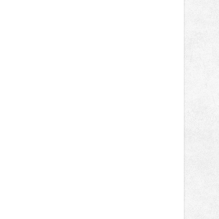
obsadil Filip Novotný ve třídě
Supersport desáté a jedenácté
místo. Maks Palmowski dokončil oba
závody kategorie Sportbike na
dvanácté příčce. Přestože výsledky
zůstaly za očekáváním týmu, důležitý
posun přineslo testování nového
aerodynamického řešení pro Aprilii
RS660, které motocykl znatelně
zrychlilo.