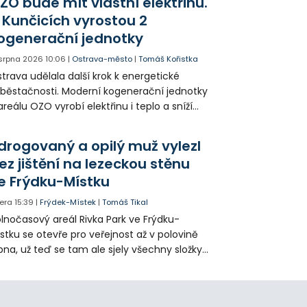
ZO bude mít vlastní elektřinu.
amátníků.
 Kunčicích vyrostou 2
ogenerační jednotky
 srpna 2026
10:06
|
Ostrava-město
|
Tomáš Kořistka
trava udělala další krok k energetické
běstačnosti. Moderní kogenerační jednotky
areálu OZO vyrobí elektřinu i teplo a sníží
klady i emise. Malou elektrárnu postaví
olia přímo v Kunčicích.
drogovaný a opilý muž vylezl
ez jištění na lezeckou stěnu
e Frýdku-Místku
era
15:39
|
Frýdek-Místek
|
Tomáš Tikal
lnočasový areál Rivka Park ve Frýdku-
stku se otevře pro veřejnost až v polovině
pna, už teď se tam ale sjely všechny složky
áchranného systému. Důvodem bylo
iknutí opilého muže pod vlivem drog do
eálu. Vyšplhal na lezeckou stěnu a nemohl