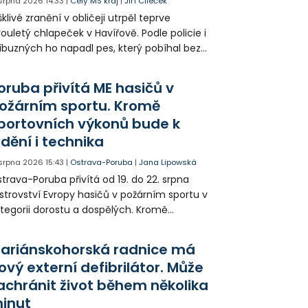
 srpna 2026
14:33
|
Celý MS kraj
|
Jiří Cileček
klivé zranění v obličeji utrpěl teprve
ouletý chlapeček v Havířově. Podle policie i
íbuzných ho napadl pes, který pobíhal bez
dítka a náhubku. Majitel psa údajně z místa
ešel. Případem už se zabývá policie, která
oruba přivítá ME hasičů v
jitele psa hledá.
ožárním sportu. Kromě
portovních výkonů bude k
idění i technika
 srpna 2026
15:43
|
Ostrava-Poruba
|
Jana Lipowská
trava-Poruba přivítá od 19. do 22. srpna
strovství Evropy hasičů v požárním sportu v
tegorii dorostu a dospělých. Kromě
ortovních výkonů budou k vidění také
ázky historické i současné techniky.
ariánskohorská radnice má
ový externí defibrilátor. Může
achránit život během několika
inut