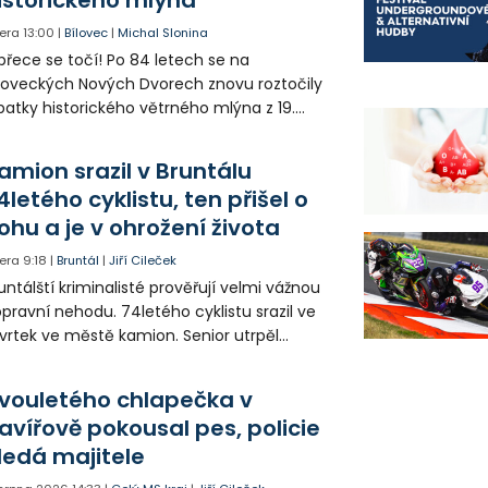
era
13:00
|
Bílovec
|
Michal Slonina
přece se točí! Po 84 letech se na
loveckých Nových Dvorech znovu roztočily
patky historického větrného mlýna z 19.
oletí. Kvůli nepříznivému větru je ale museli
zpohybovat dobrovolníci.
amion srazil v Bruntálu
4letého cyklistu, ten přišel o
ohu a je v ohrožení života
era
9:18
|
Bruntál
|
Jiří Cileček
untálští kriminalisté prověřují velmi vážnou
pravní nehodu. 74letého cyklistu srazil ve
vrtek ve městě kamion. Senior utrpěl
vastující zranění nohy a v ohrožení života
l letecky přepraven do nemocnice. Policie
vouletého chlapečka v
edá případné svědky.
avířově pokousal pes, policie
ledá majitele