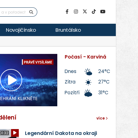
Novojičínsko
Bruntálsko
Počasí - Karviná
Dnes
24°C
Zítra
27°C
Přehrát
Pozítří
31°C
video
dělení
více
Legendární Dakota na okraji
01:32