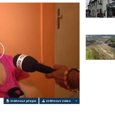
řehrát
ideo
Stáhnout přepis
Stáhnout video