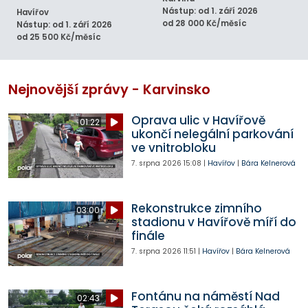
Nástup: od 1. září 2026
Havířov
od 28 000 Kč/měsíc
Nástup: od 1. září 2026
od 25 500 Kč/měsíc
Nejnovější zprávy - Karvinsko
Oprava ulic v Havířově
01:22
ukončí nelegální parkování
ve vnitrobloku
7. srpna 2026
15:08
|
Havířov
|
Bára Kelnerová
Rekonstrukce zimního
03:00
stadionu v Havířově míří do
finále
7. srpna 2026
11:51
|
Havířov
|
Bára Kelnerová
Fontánu na náměstí Nad
02:43