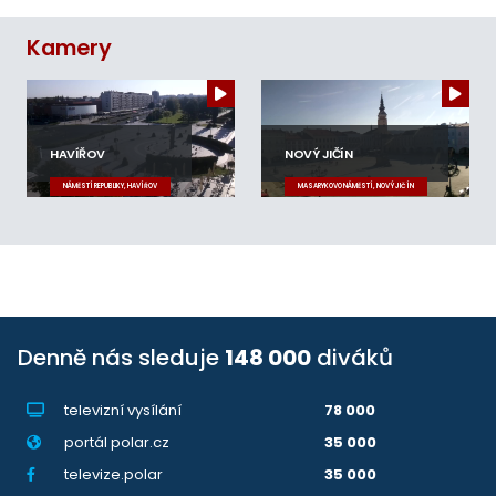
Kamery
HAVÍŘOV
NOVÝ JIČÍN
NÁMĚSTÍ REPUBLIKY, HAVÍŘOV
MASARYKOVO NÁMĚSTÍ, NOVÝ JIČÍN
Denně nás sleduje
148 000
diváků
televizní vysílání
78 000
portál polar.cz
35 000
televize.polar
35 000