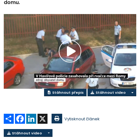
domu.
Přehrát
video
Stáhnout přepis
Stáhnout video
Sdílet
Facebook
LinkedIn
X
Vytisknout článek
Stáhnout video