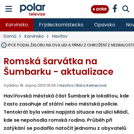
Karvinsko
Frýdeckomístecko
Opavsko
Nov
Domů
Karvinsko
Havířov
ÁSTUPCE PODAL ŽALOBU NA DVA LIDI A FIRMU Z OHROŽENÍ Z NEDBALOSTI
NA SLEZSKÉ HARTĚ PŘIBYLO SINIC, VODA MÁ HORŠÍ KVALITU, HYGIENI
NA BÍLOVECKÝCH NOVÝCH DVORECH SE PO 84 LETECH ROZTOČILY L
KARVINSKÉ MOŘE ZÍSKÁ NOVÉ GASTRO ZÁZEMÍ S VYHLÍDKOVOU TER
REKONSTRUKCE MATEŘSKÉ ŠKOLY V CHLEBIČOVĚ MÍŘÍ DO FINÁLE, VÍ
CYKLISTU (74) SRAZIL V BRUNTÁLU KAMION, JE V OHROŽENÍ ŽIVOTA,
POLICIE HLEDÁ PŘÍPADNÉ SVĚDKY, KTEŘÍ POMŮŽOU OBJASNIT PRŮ
MS KRAJ DOKONČIL OPRAVU SILNICE MEZI VRBNEM A HEŘMANOVICEM
SMVAK NABÍZÍ V DOBĚ SUCHA VODU OBCÍM A FIRMÁM, CISTERNY JE
F-M POKRAČUJE V INSTALACI FOTOVOLTAICKÝCH ELEKTRÁREN, REP
SENIOR AKADEMIE V OPAVĚ ZAHÁJILA DALŠÍ BĚH, REPORTÁŽ NA POL
PLANETÁRIUM V OSTRAVĚ CHYSTÁ POZOROVÁNÍ ČÁSTEČNÉHO ZATMĚ
OPRAVA ULIC V HAVÍŘOVĚ UKONČÍ NELEGÁLNÍ PARKOVÁNÍ VE VNI
V HAVÍŘOVĚ SE TĚŽCE ZRANIL MOTORKÁŘ PO SRÁŽCE S AUTEM, INF
TRAGICKÁ SRÁŽKA VLAKU S KAMIONEM V DOLNÍ LUTYNI Z LEDNA 
Romská šarvátka na
Šumbarku - aktualizace
Vydáno 16. srpna 2013 19:05 |
Havířov
|
Bára Kelnerová
Havířovská městská část Šumbark je lokalitou, kde
často zasahuje ať státní nebo městská policie.
Tentokrát byla velmi napjatá situace na ulici Mládí,
kde se nepohodla romská rodina. Průběh při
zatýkání se podařilo natočit jednomu z obyvatelů