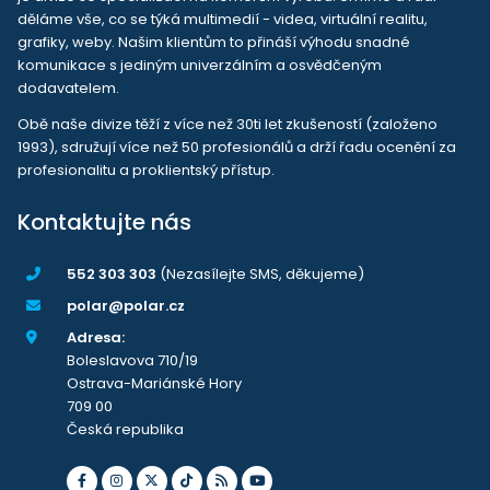
děláme vše, co se týká multimedií - videa, virtuální realitu,
grafiky, weby. Našim klientům to přináší výhodu snadné
komunikace s jediným univerzálním a osvědčeným
dodavatelem.
Obě naše divize těží z více než 30ti let zkušeností (založeno
1993), sdružují více než 50 profesionálů a drží řadu ocenění za
profesionalitu a proklientský přístup.
Kontaktujte nás
552 303 303
(Nezasílejte SMS, děkujeme)
polar@polar.cz
Adresa:
Boleslavova 710/19
Ostrava-Mariánské Hory
709 00
Česká republika