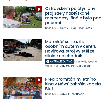
Ostravskem po čtyři dny
02:42
projížděly nablýskané
mercedesy, finále bylo pod
pecemi
Dnes
10:00
|
Celý MS kraj
|
Libor Běčák
Motorkář se srazil s
osobním autem v centru
Havířova, stroj vyletěl ze
silnice na chodník
AKTUALIZOVÁNO
Dnes
9:45
,
vydáno
včera
17:51
|
Celý MS kraj
|
Jiří Cileček
Před promítáním letního
01:42
kina v Návsí zahrála kapela
Blaf
Dnes
12:00
|
Návsí
|
Libor Běčák