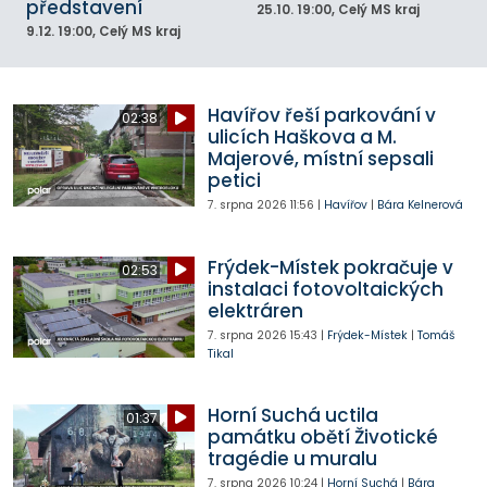
představení
25.10.
19:00
, Celý MS kraj
9.12.
19:00
, Celý MS kraj
Havířov řeší parkování v
02:38
ulicích Haškova a M.
Majerové, místní sepsali
petici
7. srpna 2026
11:56
|
Havířov
|
Bára Kelnerová
Frýdek-Místek pokračuje v
02:53
instalaci fotovoltaických
elektráren
7. srpna 2026
15:43
|
Frýdek-Místek
|
Tomáš
Tikal
Horní Suchá uctila
01:37
památku obětí Životické
tragédie u muralu
7. srpna 2026
10:24
|
Horní Suchá
|
Bára