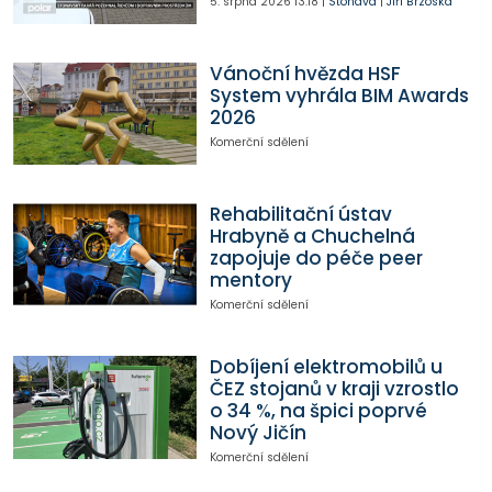
5. srpna 2026
13:18
|
Stonava
|
Jiří Brzóska
Vánoční hvězda HSF
System vyhrála BIM Awards
2026
Komerční sdělení
Rehabilitační ústav
Hrabyně a Chuchelná
zapojuje do péče peer
mentory
Komerční sdělení
Dobíjení elektromobilů u
ČEZ stojanů v kraji vzrostlo
o 34 %, na špici poprvé
Nový Jičín
Komerční sdělení