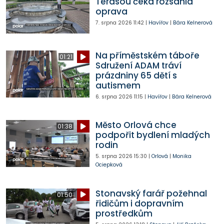
Terasou čeká rozsáhlá
oprava
7. srpna 2026
11:42
|
Havířov
|
Bára Kelnerová
Na příměstském táboře
01:21
Sdružení ADAM tráví
prázdniny 65 dětí s
autismem
6. srpna 2026
11:15
|
Havířov
|
Bára Kelnerová
Město Orlová chce
01:38
podpořit bydlení mladých
rodin
5. srpna 2026
15:30
|
Orlová
|
Monika
Ociepková
Stonavský farář požehnal
01:50
řidičům i dopravním
prostředkům