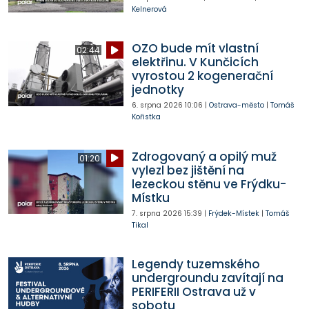
Kelnerová
OZO bude mít vlastní
02:44
elektřinu. V Kunčicích
vyrostou 2 kogenerační
jednotky
6. srpna 2026
10:06
|
Ostrava-město
|
Tomáš
Kořistka
Zdrogovaný a opilý muž
01:20
vylezl bez jištění na
lezeckou stěnu ve Frýdku-
Místku
7. srpna 2026
15:39
|
Frýdek-Místek
|
Tomáš
Tikal
Legendy tuzemského
undergroundu zavítají na
PERIFERII Ostrava už v
sobotu