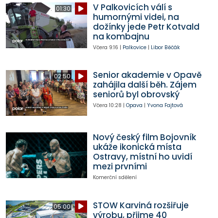
V Palkovicích válí s
01:30
humornými videi, na
dožínky jede Petr Kotvald
na kombajnu
Včera
9:16
|
Palkovice
|
Libor Běčák
Senior akademie v Opavě
02:50
zahájila další běh. Zájem
seniorů byl obrovský
Včera
10:28
|
Opava
|
Yvona Fajtová
Nový český film Bojovník
ukáže ikonická místa
Ostravy, místní ho uvidí
mezi prvními
Komerční sdělení
STOW Karviná rozšiřuje
05:00
výrobu, přijme 40