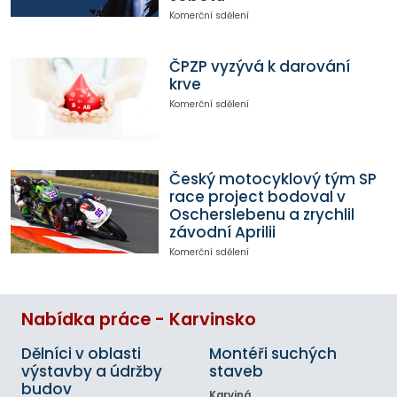
Komerční sdělení
ČPZP vyzývá k darování
krve
Komerční sdělení
Český motocyklový tým SP
race project bodoval v
Oscherslebenu a zrychlil
závodní Aprilii
Komerční sdělení
Nabídka práce - Karvinsko
Dělníci v oblasti
Montéři suchých
výstavby a údržby
staveb
budov
Karviná