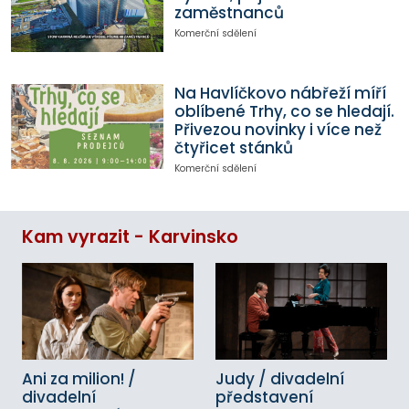
zaměstnanců
Komerční sdělení
Na Havlíčkovo nábřeží míří
oblíbené Trhy, co se hledají.
Přivezou novinky i více než
čtyřicet stánků
Komerční sdělení
Kam vyrazit - Karvinsko
Ani za milion! /
Judy / divadelní
divadelní
představení